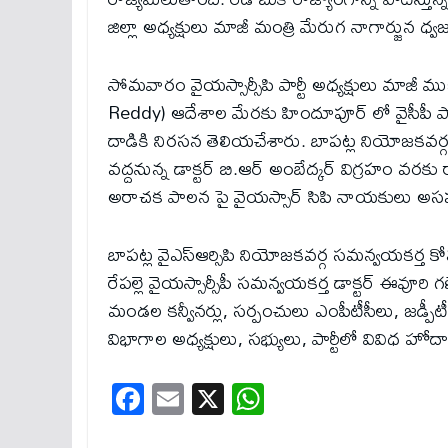
జిల్లా అధ్యక్షులు మాజీ మంత్రి మేరుగ నాగార్జున ధ్వజ
సోమవారం వైయస్సార్సీపి పార్టీ అధ్యక్షులు మాజీ 
Reddy) ఆదేశాల మేరకు హిందూపూర్ లో వైసీపీ ప
దాడికి నిరసన తెలియచేశారు. బాపట్ల నియోజకవర్గ
వద్దనున్న డాక్టర్ బి.ఆర్ అంబేద్కర్ విగ్రహం వరకు 
అరాచక పాలన పై వైయస్సార్ సిపి నాయకులు అసహనా
బాపట్ల వైఎస్ఆర్సిపి నియోజకవర్గ సమన్వయకర్త క
రేపల్లె వైయస్సార్సీపీ సమన్వయకర్త డాక్టర్ ఈవూర
మండల కన్వీనర్లు, సర్పంచులు ఎంపీటీసీలు, జడ్పీటీ
విభాగాల అధ్యక్షులు, సభ్యులు, పార్టీలో వివిధ హో
Fa
E
X
W
ce
m
ha