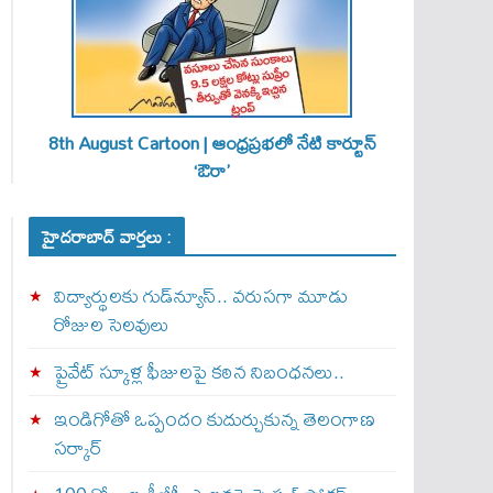
8th August Cartoon | ఆంధ్రప్రభలో నేటి కార్టూన్
‘ఔరా’
హైదరాబాద్ వార్తలు :
విద్యార్థులకు గుడ్‌న్యూస్.. వరుసగా మూడు
రోజుల సెలవులు
ప్రైవేట్ స్కూళ్ల ఫీజులపై కఠిన నిబంధనలు..
ఇండిగోతో ఒప్పందం కుదుర్చుకున్న తెలంగాణ
స‌ర్కార్