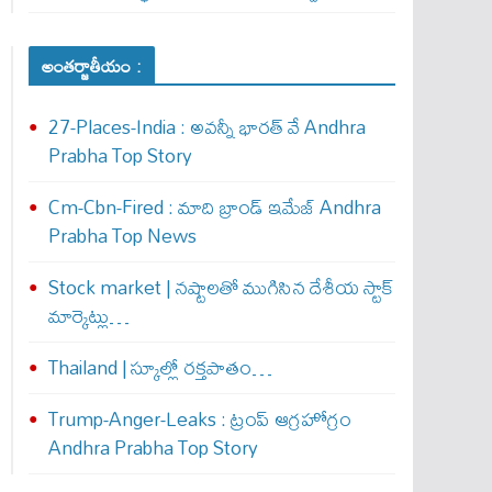
అంతర్జాతీయం :
27-Places-India : అవ‌న్నీ భార‌త్ వే Andhra
Prabha Top Story
Cm-Cbn-Fired : మాది బ్రాండ్ ఇమేజ్ Andhra
Prabha Top News
Stock market | నష్టాలతో ముగిసిన దేశీయ స్టాక్
మార్కెట్లు…
Thailand | స్కూల్లో రక్తపాతం…
Trump-Anger-Leaks : ట్రంప్ ఆగ్ర‌హోగ్రం
Andhra Prabha Top Story