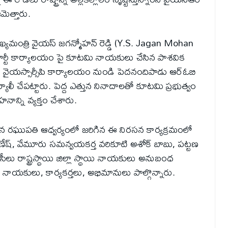
మెత్తారు.
ముఖ్యమంత్రి వైయస్ జగన్మోహన్ రెడ్డి (Y.S. Jagan Mohan
ార్టీ కార్యాలయం పై కూటమి నాయకులు చేసిన పాశవిక
 వైయస్సార్సీపి కార్యాలయం నుండి పెదనందిపాడు ఆర్ఓబి
ర్యాలీ చేపట్టారు. పెద్ద ఎత్తున నినాదాలతో కూటమి ప్రభుత్వం
న్ని వ్యక్తం చేశారు.
ోన రఘుపతి ఆధ్వర్యంలో జరిగిన ఈ నిరసన కార్యక్రమంలో
ి గణేష్, వేమూరు సమన్వయకర్త వరికూటి అశోక్ బాబు, పట్టణ
సీలు రాష్ట్రస్థాయి జిల్లా స్థాయి నాయకులు అనుబంధ
దా నాయకులు, కార్యకర్తలు, అభిమానులు పాల్గొన్నారు.