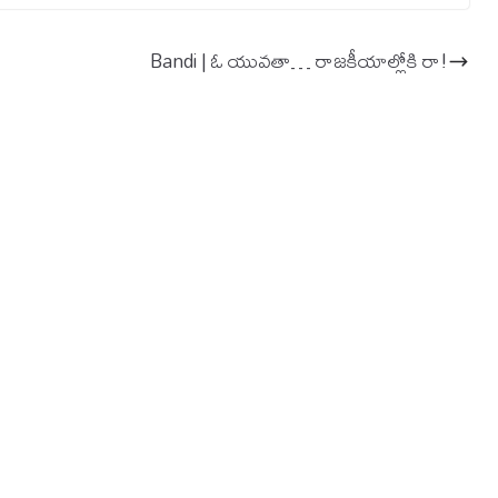
Bandi | ఓ యువ‌తా… రాజ‌కీయాల్లోకి రా!