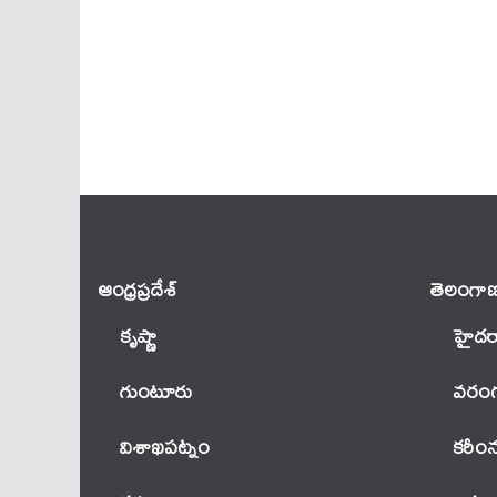
ఆంధ్ర‌ప్ర‌దేశ్
తెలంగాణ
కృష్ణా
హైదర
గుంటూరు
వ‌రంగ
విశాఖపట్నం
కరీం