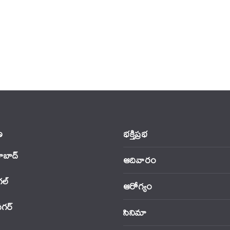
‌
భక్తిప్రభ
ాబాద్
ఆదివారం
‌ల్
ఆరోగ్యం
నగర్
సినిమా