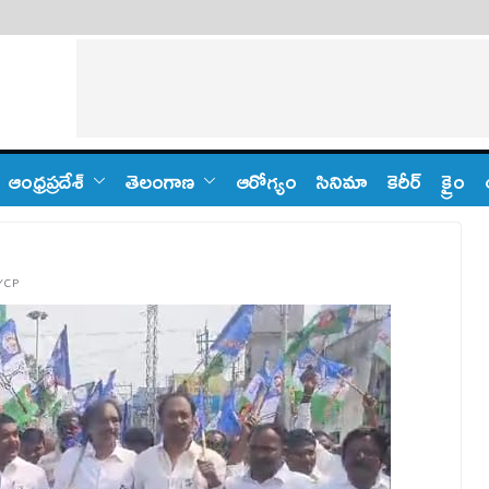
ఆంధ్ర‌ప్ర‌దేశ్
తెలంగాణ‌
ఆరోగ్యం
సినిమా
కెరీర్
క్రైం
YCP