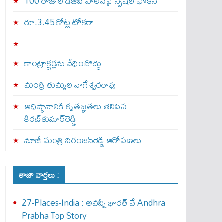
100 రోజుల డీజీపీ పాలనపై స్పెషల్ ఫోకస్
రూ.3.45 కోట్ల టోకరా
కాంట్రాక్టర్లను వేధించొద్దు
మంత్రి తుమ్మల నాగేశ్వరరావు
అధిష్ఠానానికి కృతజ్ఞతలు తెలిపిన
కిరణ్‌కుమార్‌రెడ్డి
మాజీ మంత్రి నిరంజన్‌రెడ్డి ఆరోపణలు
తాజా వార్తలు :
27-Places-India : అవ‌న్నీ భార‌త్ వే Andhra
Prabha Top Story