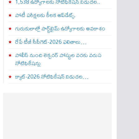
1,538 ఉద్యోగాలకు నోటిఫికేషన్ విడుదల..
పోటీ పరీక్షలకు కీలక అప్‌డేట్స్.
గురుకులాల్లో పార్ట్‌టైమ్ ఉద్యోగాలకు అవకాశం
రేపే టీజీ సీపీగెట్‌-2026 ఫలితాలు…
పోలీస్ నుంచి లెక్చరర్ పోస్టుల వరకు వరుస
నోటిఫికేషన్లు
క్యాట్-2026 నోటిఫికేషన్ విడుదల…