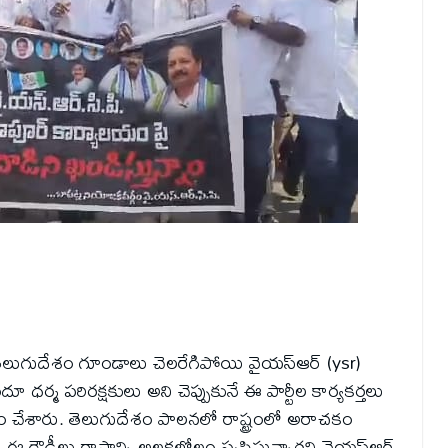
లుగుదేశం గూండాలు చెలరేగిపోయి వైయస్ఆర్ (ysr)
ందూ ధర్మ పరిరక్షకులు అని చెప్పుకునే ఈ పార్టీల కార్యకర్తలు
ం చేశారు. తెలుగుదేశం పాలనలో రాష్ట్రంలో అరాచకం
 ఈ రౌడీలు రాష్ట్రాన్ని అల్లకల్లోలం సృష్టిస్తున్నారని వైయస్ఆర్