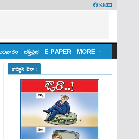
ఆదివారం
భక్తిప్రభ
E-PAPER
MORE
కార్టూన్ ‘ఔరా’: