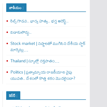
జాతీయం :
రీల్స్ గొడవ.. భార్య హత్య.. భర్త అరెస్ట్..
విడాకులొద్దు..
Stock market | నష్టాలతో ముగిసిన దేశీయ స్టాక్
మార్కెట్లు…
Thailand | స్కూల్లో రక్తపాతం…
Politics | ప్రత్యామ్నాయ రాజకీయాల వైపు
యువత.. దేశంలో కొత్త శకం మొదలైందా?
కెరీర్ :