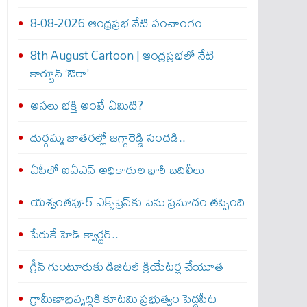
8-08-2026 ఆంధ్రప్రభ నేటి పంచాంగం
8th August Cartoon | ఆంధ్రప్రభలో నేటి
కార్టూన్ ‘ఔరా’
అసలు భక్తి అంటే ఏమిటి?
దుర్గమ్మ జాతరల్లో జగ్గారెడ్డి సందడి..
ఏపీలో ఐఏఎస్ అధికారుల భారీ బదిలీలు
యశ్వంతపూర్ ఎక్స్‌ప్రెస్‌కు పెను ప్రమాదం తప్పింది
పేరుకే హెడ్ క్వార్టర్..
గ్రీన్ గుంటూరుకు డిజిటల్ క్రియేటర్ల చేయూత
గ్రామీణాభివృద్ధికి కూటమి ప్రభుత్వం పెద్దపీట