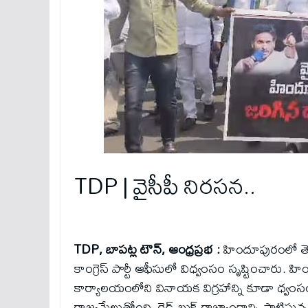
TDP | వైసీపీ నిరసన..
TDP, బాపట్ల టౌన్, ఆంధ్రప్రభ :
హిందూపురంలో తె
కాంగ్రెస్ పార్టీ ఆఫీసులో విధ్వంసం సృష్టించారు. హి
కార్యాలయంలోని వినాయక విగ్రహాన్ని కూడా ధ్వంస
రాజ్యమేలుతోంది. రెడ్ బుక్ రాజ్యాంగాన్ని పాటిస్తున్న