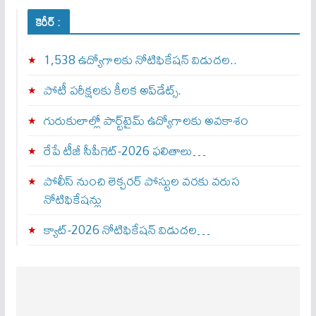
కెరీర్ :
1,538 ఉద్యోగాలకు నోటిఫికేషన్ విడుదల..
పోటీ పరీక్షలకు కీలక అప్‌డేట్స్.
గురుకులాల్లో పార్ట్‌టైమ్ ఉద్యోగాలకు అవకాశం
రేపే టీజీ సీపీగెట్‌-2026 ఫలితాలు…
పోలీస్ నుంచి లెక్చరర్ పోస్టుల వరకు వరుస
నోటిఫికేషన్లు
క్యాట్-2026 నోటిఫికేషన్ విడుదల…