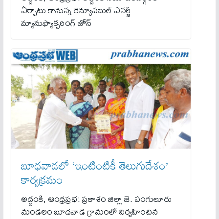
ఏర్పాటు కానున్న రెన్యూవబుల్ ఎనర్జీ
మ్యానుఫ్యాక్చరింగ్ జోన్
బూధవాడలో ‘ఇంటింటికీ తెలుగుదేశం’
కార్యక్రమం
అద్దంకి, ఆంధ్రప్రభ: ప్రకాశం జిల్లా జె. పంగులూరు
మండలం బూధవాడ గ్రామంలో నిర్వహించిన