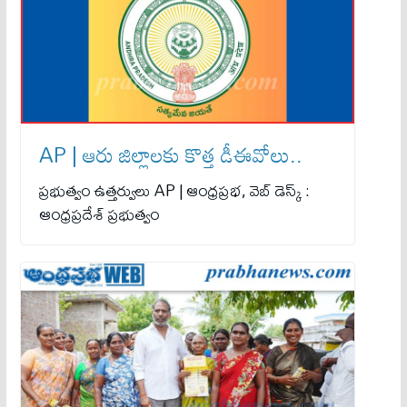
AP | ఆరు జిల్లాలకు కొత్త డీఈవోలు..
ప్రభుత్వం ఉత్తర్వులు AP | ఆంధ్రప్రభ, వెబ్ డెస్క్ :
ఆంధ్రప్రదేశ్ ప్రభుత్వం