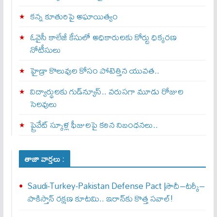
కన్న కూతురిపై అఘాయిత్యం
ఓవైసీ కాలేజీ కేసులో అధికారులకు కోర్టు ధిక్కరణ
నోటీసులు
హైడ్రా కొలువుల కోసం పోటెత్తిన యువత..
విద్యార్థులకు గుడ్‌న్యూస్.. వరుసగా మూడు రోజుల
సెలవులు
ప్రైవేట్ స్కూళ్ల ఫీజులపై కఠిన నిబంధనలు..
తాజా వార్తలు :
Saudi-Turkey-Pakistan Defense Pact |సౌదీ–టర్కీ–
పాకిస్తాన్ రక్షణ కూటమి.. ఇరాన్‌కు కొత్త సవాల్!