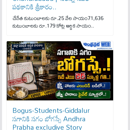
పథకానికి శ్రీకారం..
చేనేత కుటుంబాలకు రూ.25 వేల సాయం71,636
కుటుంబాలకు రూ.179 కోట్ల ఆర్థిక సాయం..
Bogus-Students-Giddalur
సగానికి సగం బోగస్సే Andhra
Prabha excludive Story