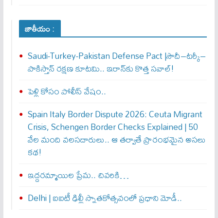
జాతీయం :
Saudi-Turkey-Pakistan Defense Pact |సౌదీ–టర్కీ–
పాకిస్తాన్ రక్షణ కూటమి.. ఇరాన్‌కు కొత్త సవాల్!
పెళ్లి కోసం పోలీస్ వేషం..
Spain Italy Border Dispute 2026: Ceuta Migrant
Crisis, Schengen Border Checks Explained | 50
వేల మంది వలసదారులు.. ఆ తర్వాతే ప్రారంభ‌మైన అసలు
కథ!
ఇద్దరమ్మాయిల ప్రేమ.. చివరికి…
Delhi | ఐఐటీ ఢిల్లీ స్నాతకోత్సవంలో ప్రధాని మోడీ..