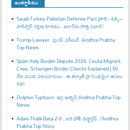
అంతర్జాతీయం :
Saudi-Turkey-Pakistan Defense Pact |సౌదీ–టర్కీ–
పాకిస్తాన్ రక్షణ కూటమి.. ఇరాన్‌కు కొత్త సవాల్!
Trump-Lawyer : ట్రంప్ వ‌కీలుకే..Andhra Prabha
Top News
Spain Italy Border Dispute 2026: Ceuta Migrant
Crisis, Schengen Border Checks Explained | 50
వేల మంది వలసదారులు.. ఆ తర్వాతే ప్రారంభ‌మైన అసలు
కథ!
Dolphin-Typhoon :ఉగ్ర డాల్ఫిన్ Andhra Prabha Top
News
Adavi-Thalli-Bata-2-0 : ఇక డోలీ క‌ష్టాల్లేవ్..!Andhra
Prabha Top Story