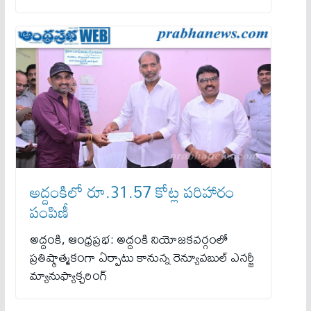
అద్దంకిలో రూ.31.57 కోట్ల పరిహారం
పంపిణీ
అద్దంకి, ఆంధ్రప్రభ: అద్దంకి నియోజకవర్గంలో
ప్రతిష్ఠాత్మకంగా ఏర్పాటు కానున్న రెన్యూవబుల్ ఎనర్జీ
మ్యానుఫ్యాక్చరింగ్