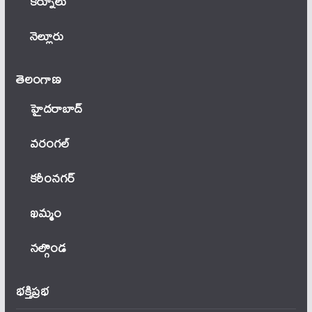
కర్నూలు
నెల్లూరు
తెలంగాణ‌
హైదరాబాద్
వ‌రంగ‌ల్
కరీంనగర్
ఖ‌మ్మం
నల్గొండ
భక్తిప్రభ