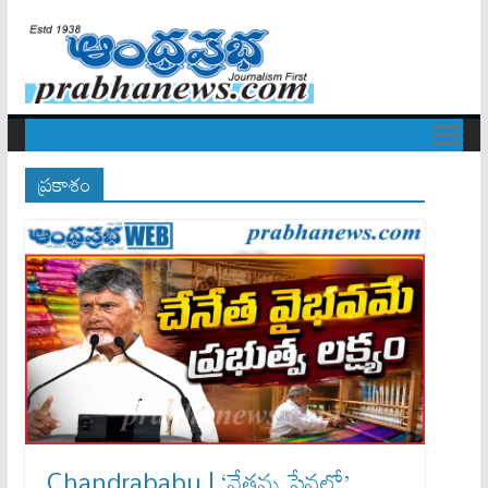
ప్రకాశం
Chandrababu | ‘నేతన్న సేవలో’