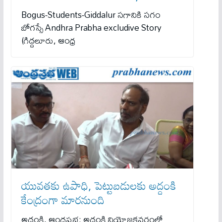
Bogus-Students-Giddalur సగానికి సగం
బోగస్సే Andhra Prabha excludive Story
(గిద్దలూరు, ఆంధ్ర
యువతకు ఉపాధి, పెట్టుబడులకు అద్దంకి
కేంద్రంగా మారనుంది
అద్దంకి, ఆంధ్రప్రభ: అద్దంకి నియోజకవర్గంలో