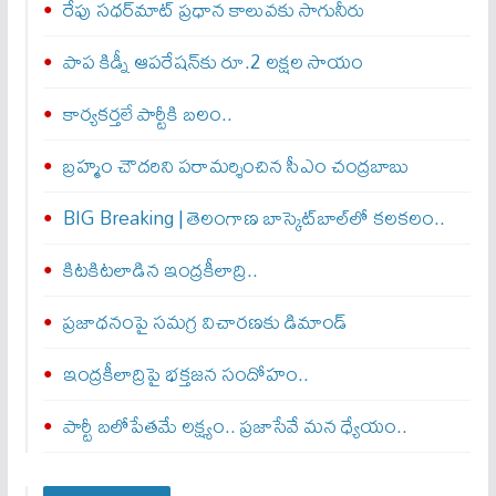
రేపు సధర్‌మాట్‌ ప్రధాన కాలువకు సాగునీరు
పాప కిడ్నీ ఆపరేషన్‌కు రూ.2 లక్షల సాయం
కార్యకర్తలే పార్టీకి బలం..
బ్రహ్మం చౌదరిని పరామర్శించిన సీఎం చంద్రబాబు
BIG Breaking | తెలంగాణ బాస్కెట్‌బాల్‌లో కలకలం..
కిటకిటలాడిన ఇంద్రకీలాద్రి..
ప్రజాధనంపై సమగ్ర విచారణకు డిమాండ్‌
ఇంద్రకీలాద్రిపై భక్తజన సందోహం..
పార్టీ బలోపేతమే లక్ష్యం.. ప్రజాసేవే మన ధ్యేయం..