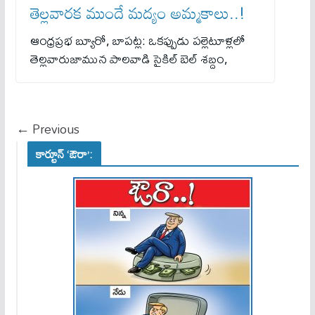
తెల్లవారక ముందే మద్యం అమ్మకాలు..!
ఆంధ్రప్రభ బ్యూరో, బాపట్ల: ఒకప్పుడు పల్లెటూళ్లలో
తెల్లవారుజామున పాలవాడి సైకిల్ బెల్ శబ్దం,
← Previous
కార్టూన్ ‘ఔరా’: