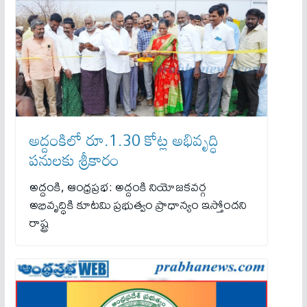
అద్దంకిలో రూ.1.30 కోట్ల అభివృద్ధి
పనులకు శ్రీకారం
అద్దంకి, ఆంధ్రప్రభ: అద్దంకి నియోజకవర్గ
అభివృద్ధికి కూటమి ప్రభుత్వం ప్రాధాన్యం ఇస్తోందని
రాష్ట్ర