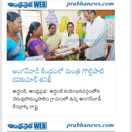
అంగన్‌వాడీ కేంద్రంలో మంత్రి గొట్టిపాటి
రవికుమార్ తనిఖీ
అద్దంకి, ఆంధ్రప్రభ: అద్దంకి నియోజకవర్గంలోని
చెరువుకొమ్ముపాలెం గ్రామంలో ఉన్న అంగన్‌వాడీ
కేంద్రాన్ని రాష్ట్ర