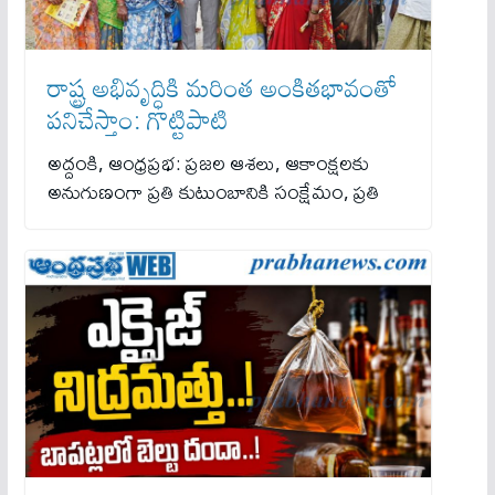
రాష్ట్ర అభివృద్ధికి మరింత అంకితభావంతో
పనిచేస్తాం: గొట్టిపాటి
అద్దంకి, ఆంధ్రప్రభ: ప్రజల ఆశలు, ఆకాంక్షలకు
అనుగుణంగా ప్రతి కుటుంబానికి సంక్షేమం, ప్రతి