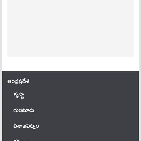
ఆంధ్ర‌ప్ర‌దేశ్
కృష్ణా
గుంటూరు
విశాఖపట్నం