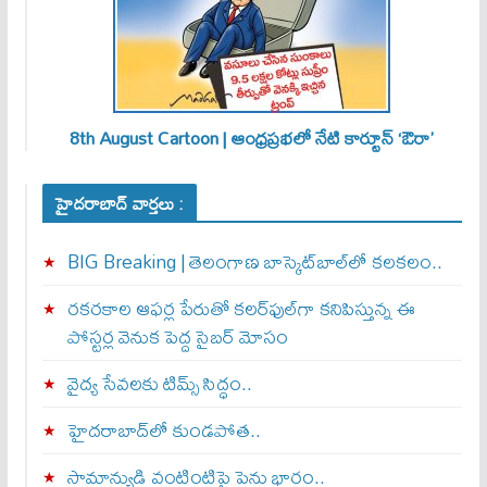
8th August Cartoon | ఆంధ్రప్రభలో నేటి కార్టూన్ ‘ఔరా’
హైదరాబాద్ వార్తలు :
BIG Breaking | తెలంగాణ బాస్కెట్‌బాల్‌లో కలకలం..
రకరకాల ఆఫర్ల పేరుతో కలర్‌ఫుల్‌గా కనిపిస్తున్న ఈ
పోస్టర్ల వెనుక పెద్ద సైబర్ మోసం
వైద్య సేవలకు టిమ్స్‌ సిద్ధం..
హైదరాబాద్‌లో కుండపోత..
సామాన్యుడి వంటింటిపై పెను భారం..