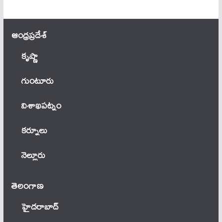
ఆంధ్ర‌ప్ర‌దేశ్
కృష్ణా
గుంటూరు
విశాఖపట్నం
కర్నూలు
నెల్లూరు
తెలంగాణ‌
హైదరాబాద్