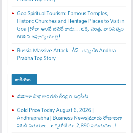
Goa Spiritual Tourism: Famous Temples,
Historic Churches and Heritage Places to Visit in
Goa | గోవా అంటే బీచ్‌లే కాదు… భక్తి, చరిత్ర, వారసత్వం
కలిసిన అపూర్వ యాత్ర!
Russia-Massive-Attack : కీవ్‌.. కెవ్వు కేక‌ Andhra
Prabha Top Story
జాతీయం :
మహిళా సాధికారతకు కేంద్రం పెద్దపీట
Gold Price Today August 6, 2026 |
Andhraprabha | Business News|మూడు రోజులుగా
పసిడి పరుగులు.. ఒక్కరోజే రూ.2,890 పెరుగుద‌ల‌..!