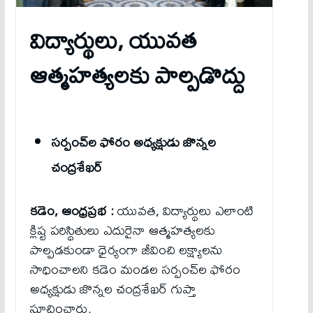
విద్యార్థులు, యువత
ఆత్మహత్యలకు పాల్పడొద్దు
సర్పంచ్‌ల ఫోరం అధ్యక్షుడు జొన్నల
చంద్రశేఖర్
కడెం, ఆంధ్రప్రభ :
యువత, విద్యార్థులు ఎలాంటి
క్లిష్ట పరిస్థితులు ఎదురైనా ఆత్మహత్యలకు
పాల్పడకుండా ధైర్యంగా జీవించి లక్ష్యాలను
సాధించాలని కడెం మండల సర్పంచ్‌ల ఫోరం
అధ్యక్షుడు జొన్నల చంద్రశేఖర్ గుప్తా
సూచించారు.