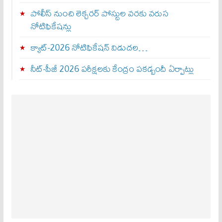
పోలీస్ నుంచి లెక్చరర్ పోస్టుల వరకు వరుస
నోటిఫికేషన్లు
క్యాట్-2026 నోటిఫికేషన్ విడుదల…
నీట్-పీజీ 2026 పరీక్షలకు కేంద్రం పకడ్బందీ ఏర్పాట్లు