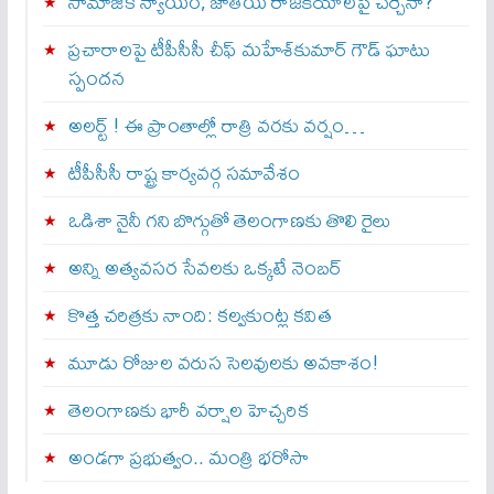
సామాజిక న్యాయం, జాతీయ రాజకీయాలపై చర్చేనా?
ప్రచారాలపై టీపీసీసీ చీఫ్ మహేశ్‌కుమార్ గౌడ్ ఘాటు
స్పందన
అల‌ర్ట్ ! ఈ ప్రాంతాల్లో రాత్రి వరకు వర్షం…
టీపీసీసీ రాష్ట్ర కార్యవర్గ సమావేశం
ఒడిశా నైనీ గని బొగ్గుతో తెలంగాణకు తొలి రైలు
అన్ని అత్యవసర సేవలకు ఒక్క‌టే నెంబ‌ర్‌
కొత్త చరిత్రకు నాంది: క‌ల్వ‌కుంట్ల కవిత
మూడు రోజుల వరుస సెలవులకు అవకాశం!
తెలంగాణకు భారీ వర్షాల హెచ్చరిక
అండగా ప్రభుత్వం.. మంత్రి భరోసా