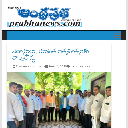
విద్యార్థులు, యువత ఆత్మహత్యలకు
పాల్పడొద్దు
Sowjanya Anneboina
June 4, 2026
prabhanews.com