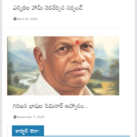
ఎన్నికల హామీ నెరవేర్చిన సర్పంచ్
April 25, 2026
గిరిజన భాషల సెమినార్ ఆహ్వానం..
November 7, 2025
కార్టూన్ ‘ఔరా’: