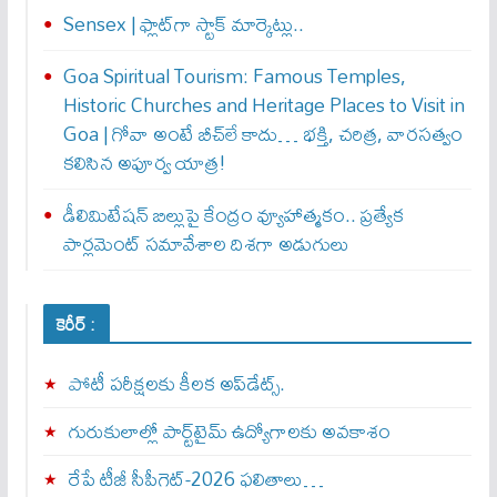
Sensex | ఫ్లాట్‌గా స్టాక్ మార్కెట్లు..
Goa Spiritual Tourism: Famous Temples,
Historic Churches and Heritage Places to Visit in
Goa | గోవా అంటే బీచ్‌లే కాదు… భక్తి, చరిత్ర, వారసత్వం
కలిసిన అపూర్వ యాత్ర!
డీలిమిటేషన్ బిల్లుపై కేంద్రం వ్యూహాత్మకం.. ప్రత్యేక
పార్లమెంట్ సమావేశాల దిశగా అడుగులు
కెరీర్ :
పోటీ పరీక్షలకు కీలక అప్‌డేట్స్.
గురుకులాల్లో పార్ట్‌టైమ్ ఉద్యోగాలకు అవకాశం
రేపే టీజీ సీపీగెట్‌-2026 ఫలితాలు…