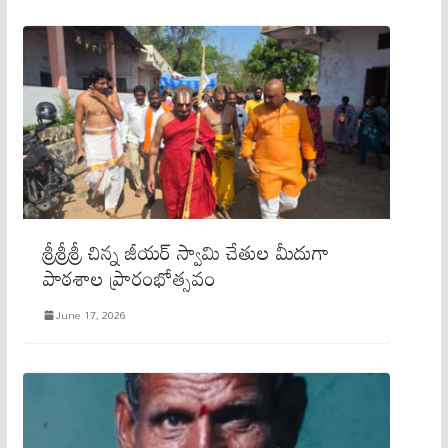
శ్రీశ్రీశ్రీ చిన్న జీయర్ స్వామి చేతుల మీదుగా
పాఠశాల ప్రారంభోత్సవం
June 17, 2026