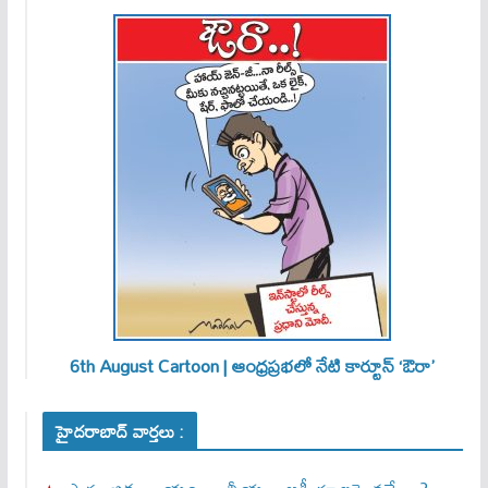
6th August Cartoon | ఆంధ్రప్రభలో నేటి కార్టూన్ ‘ఔరా’
హైదరాబాద్ వార్తలు :