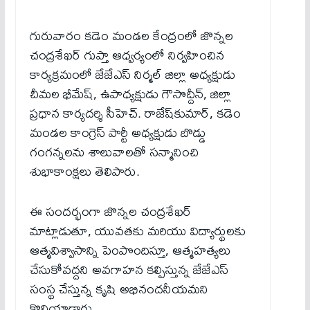
గురువారం కడెం మండల కేంద్రంలో జొన్నల
చంద్రశేఖర్ గుప్తా ఆధ్వర్యంలో నిర్వహించిన
కార్యక్రమంలో జేజేఎస్ నిర్మల్ జిల్లా అధ్యక్షుడు
చీమల భీమేష్, ఉపాధ్యక్షుడు గౌసొద్దీన్, జిల్లా
ప్రధాన కార్యదర్శి సీహెచ్. రాజేష్‌కుమార్, కడెం
మండల కాంగ్రెస్ పార్టీ అధ్యక్షుడు బొడ్డు
గంగన్నలను శాలువాలతో సన్మానించి
శుభాకాంక్షలు తెలిపారు.
ఈ సందర్భంగా జొన్నల చంద్రశేఖర్
మాట్లాడుతూ, యువతకు మరియు విద్యార్థులకు
ఆత్మవిశ్వాసాన్ని పెంపొందిస్తూ, ఆత్మహత్యలు
చేసుకోవద్దని అవగాహన కల్పిస్తున్న జేజేఎస్
సంస్థ చేస్తున్న కృషి అభినందనీయమని
కొనియాడారు.