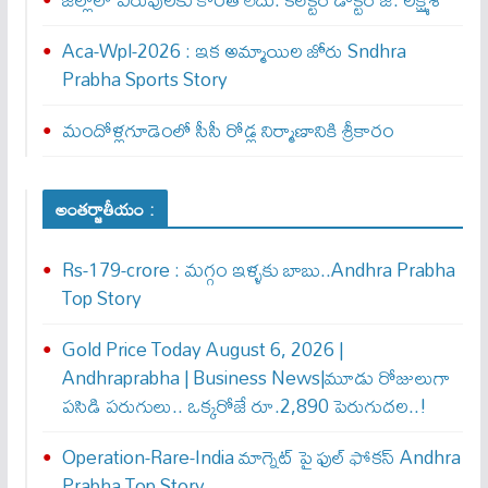
Aca-Wpl-2026 : ఇక అమ్మాయిల జోరు Sndhra
Prabha Sports Story
మందోళ్లగూడెంలో సీసీ రోడ్ల నిర్మాణానికి శ్రీకారం
అంతర్జాతీయం :
Rs-179-crore : మ‌గ్గం ఇళ్ళ‌కు బాబు..Andhra Prabha
Top Story
Gold Price Today August 6, 2026 |
Andhraprabha | Business News|మూడు రోజులుగా
పసిడి పరుగులు.. ఒక్కరోజే రూ.2,890 పెరుగుద‌ల‌..!
Operation-Rare-India మాగ్నెట్ పై ఫుల్ ఫోక‌స్ Andhra
Prabha Top Story