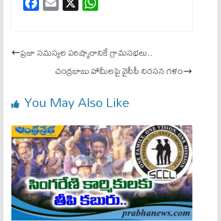
Fa
E
X
W
ce
m
ha
bo
ail
ts
ok
A
ప్రజా సమస్యల పరిష్కారానికే గ్రామసభలు..
pp
చంద్రబాబు హామీలపై వైసీపీ నిరసన గళం
You May Also Like