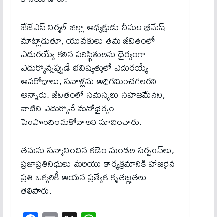
జేజేఎస్ నిర్మల్ జిల్లా అధ్యక్షుడు చీమల భీమేష్
మాట్లాడుతూ, యువకులు తమ జీవితంలో
ఎదురయ్యే కఠిన పరిస్థితులను ధైర్యంగా
ఎదుర్కొన్నప్పుడే భవిష్యత్తులో ఎదురయ్యే
అవరోధాలు, సవాళ్లను అధిగమించగలరని
అన్నారు. జీవితంలో సమస్యలు సహజమేనని,
వాటిని ఎదుర్కొనే మనోధైర్యం
పెంపొందించుకోవాలని సూచించారు.
తమను సన్మానించిన కడెం మండల సర్పంచ్‌లు,
ప్రజాప్రతినిధులు మరియు కార్యక్రమానికి హాజరైన
ప్రతి ఒక్కరికీ ఆయన ప్రత్యేక కృతజ్ఞతలు
తెలిపారు.