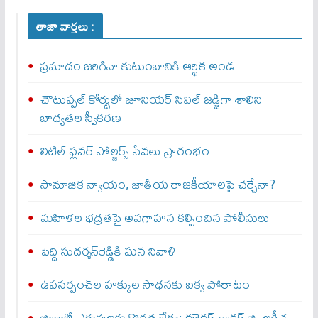
తాజా వార్తలు :
ప్రమాదం జరిగినా కుటుంబానికి ఆర్థిక అండ
చౌటుప్పల్ కోర్టులో జూనియర్ సివిల్ జడ్జిగా శాలిని
బాధ్యతల స్వీకరణ
లిటిల్ ఫ్లవర్ సోల్జర్స్ సేవలు ప్రారంభం
సామాజిక న్యాయం, జాతీయ రాజకీయాలపై చర్చేనా?
మహిళల భద్రతపై అవగాహన కల్పించిన పోలీసులు
పెద్ది సుదర్శన్‌రెడ్డికి ఘన నివాళి
ఉపసర్పంచ్‌ల హక్కుల సాధనకు ఐక్య పోరాటం
జిల్లాలో ఎరువులకు కొరత లేదు: కలెక్టర్ డాక్టర్ జి. లక్ష్మీశ