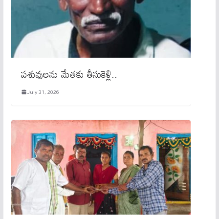
పశువులను మేతకు తీసుకెళ్లి..
July 31, 2026