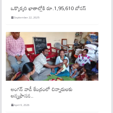
ఒక్కొక్క‌రి ఖాతాల్లోకి రూ.1,95,610 బోనస్
September 22, 2025
అంగన్ వాడీ కేంద్రంలో చిన్నారులకు
అన్నప్రాసన..
April 9, 2026