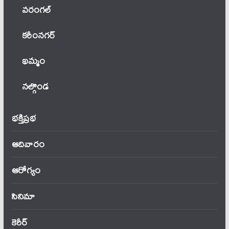
వ‌రంగ‌ల్
కరీంనగర్
ఖ‌మ్మం
నల్గొండ
భక్తిప్రభ
ఆదివారం
ఆరోగ్యం
సినిమా
కెరీర్