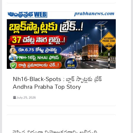
Nh16-Black-Spots : బ్లాక్ స్పాట్ల‌కు బ్రేక్
Andhra Prabha Top Story
July 25, 2026
చెప్పిన విధంగా నియోజకవర్గాన్ని అభివృద్ధి