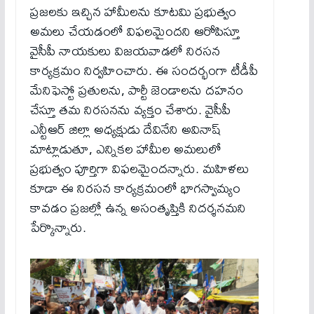
ప్రజలకు ఇచ్చిన హామీలను కూటమి ప్రభుత్వం
అమలు చేయడంలో విఫలమైందని ఆరోపిస్తూ
వైసీపీ నాయకులు విజయవాడలో నిరసన
కార్యక్రమం నిర్వహించారు. ఈ సందర్భంగా టీడీపీ
మేనిఫెస్టో ప్రతులను, పార్టీ జెండాలను దహనం
చేస్తూ తమ నిరసనను వ్యక్తం చేశారు. వైసీపీ
ఎన్టీఆర్ జిల్లా అధ్యక్షుడు దేవినేని అవినాష్
మాట్లాడుతూ, ఎన్నికల హామీల అమలులో
ప్రభుత్వం పూర్తిగా విఫలమైందన్నారు. మహిళలు
కూడా ఈ నిరసన కార్యక్రమంలో భాగస్వామ్యం
కావడం ప్రజల్లో ఉన్న అసంతృప్తికి నిదర్శనమని
పేర్కొన్నారు.