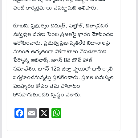
వంటి కార్యక్రమాలు చేపట్టామని తెలిపారు.
కూటమి ప్రభుత్వం విద్యుత్, పెట్రోల్, నిత్యావసర
వస్తువుల ధరలు పెంచి ప్రజలపై భారం మోపిందని
ఆరోపించారు. ప్రభుత్వ ప్రజావ్యతిరేక విధానాలపై
మరింత ఉధృతంగా పోరాటాలు చేపడతామని
పేర్కొన్న అవినాష్, జూన్ 8న టౌన్ హాల్
సమావేశం, జూన్ 12న జిల్లా స్థాయిలో భారీ ర్యాలీ
నిర్వహించనున్నట్లు ప్రకటించారు. ప్రజల సమస్యల
పరిష్కారం కోసం తమ పోరాటం
కొనసాగుతుందని స్పష్టం చేశారు.
Fa
E
X
W
ce
m
ha
bo
ail
ts