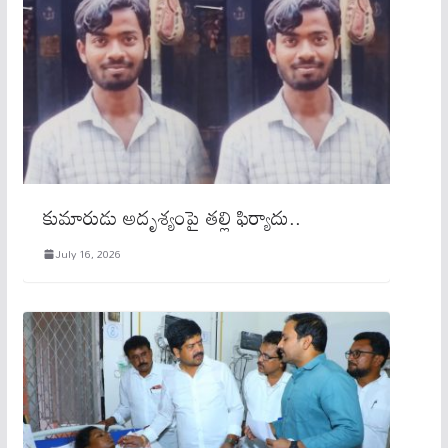
కుమారుడు అదృశ్యంపై తల్లి ఫిర్యాదు..
July 16, 2026