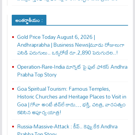
అంతర్జాతీయం :
Gold Price Today August 6, 2026 |
Andhraprabha | Business News|మూడు రోజులుగా
పసిడి పరుగులు.. ఒక్కరోజే రూ.2,890 పెరుగుద‌ల‌..!
Operation-Rare-India మాగ్నెట్ పై ఫుల్ ఫోక‌స్ Andhra
Prabha Top Story
Goa Spiritual Tourism: Famous Temples,
Historic Churches and Heritage Places to Visit in
Goa | గోవా అంటే బీచ్‌లే కాదు… భక్తి, చరిత్ర, వారసత్వం
కలిసిన అపూర్వ యాత్ర!
Russia-Massive-Attack : కీవ్‌.. కెవ్వు కేక‌ Andhra
Prabha Top Story