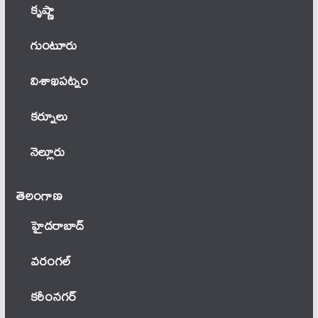
కృష్ణా
గుంటూరు
విశాఖపట్నం
కర్నూలు
నెల్లూరు
తెలంగాణ‌
హైదరాబాద్
వ‌రంగ‌ల్
కరీంనగర్