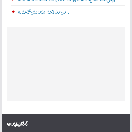
నిరుద్యోగులకు గుడ్‌న్యూస్..
ఆంధ్ర‌ప్ర‌దేశ్