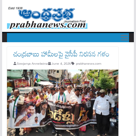
చంద్రబాబు హామీలపై వైసీపీ నిరసన గళం
Sowjanya Anneboina
June 4, 2026
prabhanews.com