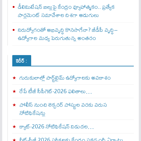
డీలిమిటేషన్ బిల్లుపై కేంద్రం వ్యూహాత్మకం.. ప్రత్యేక
పార్లమెంట్ సమావేశాల దిశగా అడుగులు
నిరుద్యోగంతో అభివృద్ధి కొనసాగేనా? జీడీపీ వృద్ధి–
ఉద్యోగాల మధ్య పెరుగుతున్న అంతరం
కెరీర్ :
గురుకులాల్లో పార్ట్‌టైమ్ ఉద్యోగాలకు అవకాశం
రేపే టీజీ సీపీగెట్‌-2026 ఫలితాలు…
పోలీస్ నుంచి లెక్చరర్ పోస్టుల వరకు వరుస
నోటిఫికేషన్లు
క్యాట్-2026 నోటిఫికేషన్ విడుదల…
నీట్-పీజీ 2026 పరీక్షలకు కేంద్రం పకడ్బందీ ఏర్పాట్లు