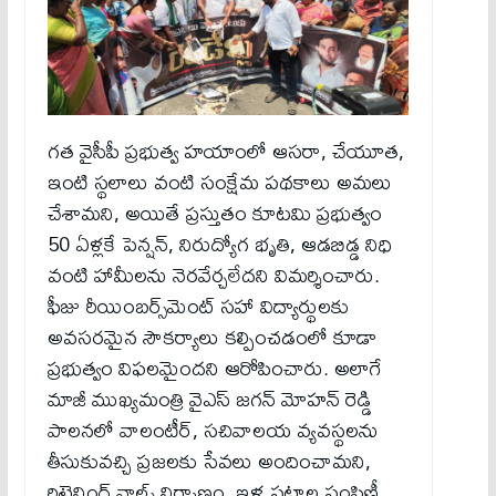
గత వైసీపీ ప్రభుత్వ హయాంలో ఆసరా, చేయూత,
ఇంటి స్థలాలు వంటి సంక్షేమ పథకాలు అమలు
చేశామని, అయితే ప్రస్తుతం కూటమి ప్రభుత్వం
50 ఏళ్లకే పెన్షన్, నిరుద్యోగ భృతి, ఆడబిడ్డ నిధి
వంటి హామీలను నెరవేర్చలేదని విమర్శించారు.
ఫీజు రీయింబర్స్‌మెంట్ సహా విద్యార్థులకు
అవసరమైన సౌకర్యాలు కల్పించడంలో కూడా
ప్రభుత్వం విఫలమైందని ఆరోపించారు. అలాగే
మాజీ ముఖ్యమంత్రి వైఎస్ జగన్ మోహన్ రెడ్డి
పాలనలో వాలంటీర్, సచివాలయ వ్యవస్థలను
తీసుకువచ్చి ప్రజలకు సేవలు అందించామని,
రిటైనింగ్ వాల్స్ నిర్మాణం, ఇళ్ల పట్టాల పంపిణీ