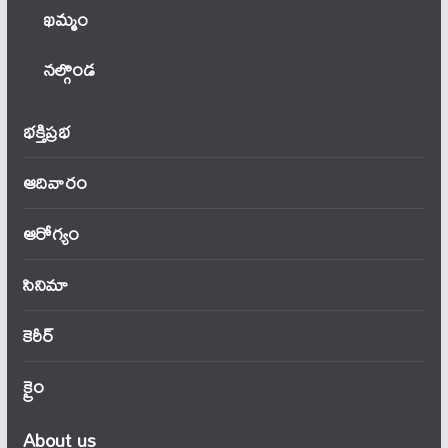
ఖ‌మ్మం
నల్గొండ
భక్తిప్రభ
ఆదివారం
ఆరోగ్యం
సినిమా
కెరీర్
క్రైం
About us