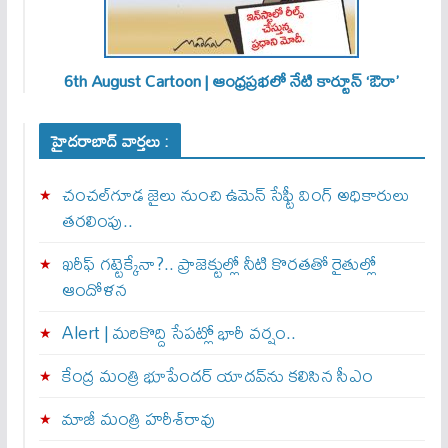
6th August Cartoon | ఆంధ్రప్రభలో నేటి కార్టూన్ ‘ఔరా’
హైదరాబాద్ వార్తలు :
చంచల్‌గూడ జైలు నుంచి ఉమెన్ సేఫ్టీ వింగ్ అధికారులు
తరలింపు..
ఖరీఫ్ గట్టెక్కేనా?.. ప్రాజెక్టుల్లో నీటి కొరతతో రైతుల్లో
ఆందోళన
Alert | మ‌రికొద్ది సేప‌ట్లో భారీ వ‌ర్షం..
కేంద్ర మంత్రి భూపేందర్ యాదవ్‌ను కలిసిన సీఎం
మాజీ మంత్రి హరీశ్‌రావు