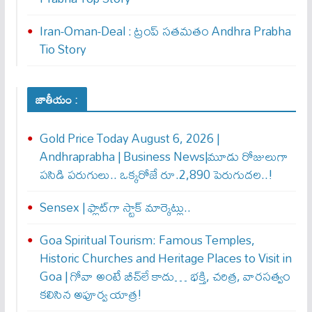
Iran-Oman-Deal : ట్రంప్ స‌త‌మ‌తం Andhra Prabha
Tio Story
జాతీయం :
Gold Price Today August 6, 2026 |
Andhraprabha | Business News|మూడు రోజులుగా
పసిడి పరుగులు.. ఒక్కరోజే రూ.2,890 పెరుగుద‌ల‌..!
Sensex | ఫ్లాట్‌గా స్టాక్ మార్కెట్లు..
Goa Spiritual Tourism: Famous Temples,
Historic Churches and Heritage Places to Visit in
Goa | గోవా అంటే బీచ్‌లే కాదు… భక్తి, చరిత్ర, వారసత్వం
కలిసిన అపూర్వ యాత్ర!