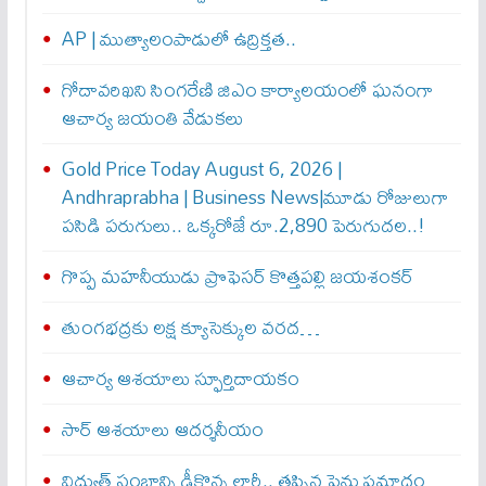
AP | ముత్యాలంపాడులో ఉద్రిక్తత..
గోదావరిఖని సింగరేణి జిఎం కార్యాలయంలో ఘనంగా
ఆచార్య జయంతి వేడుకలు
Gold Price Today August 6, 2026 |
Andhraprabha | Business News|మూడు రోజులుగా
పసిడి పరుగులు.. ఒక్కరోజే రూ.2,890 పెరుగుద‌ల‌..!
గొప్ప మహనీయుడు ప్రొఫెసర్ కొత్తపల్లి జయశంకర్
తుంగభద్రకు లక్ష క్యూసెక్కుల వరద…
ఆచార్య ఆశయాలు స్ఫూర్తిదాయకం
సార్ ఆశయాలు ఆదర్శనీయం
విద్యుత్ స్తంభాన్ని ఢీకొన్న లారీ.. తప్పిన పెను ప్రమాదం