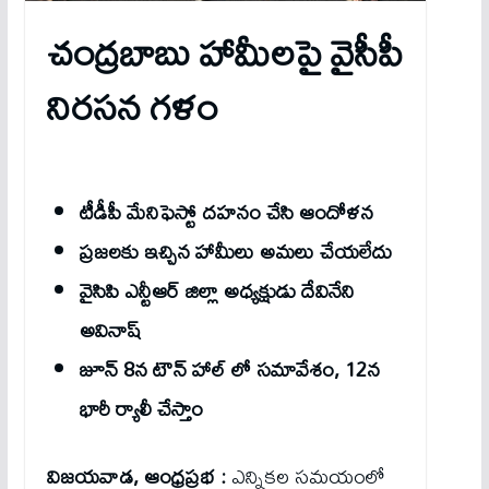
చంద్రబాబు హామీలపై వైసీపీ
నిరసన గళం
టీడీపీ మేనిఫెస్టో దహనం చేసి ఆందోళన
ప్రజలకు ఇచ్చిన హామీలు అమలు చేయలేదు
వైసిపి ఎన్టీఆర్ జిల్లా అధ్యక్షుడు దేవినేని
అవినాష్
జూన్ 8న టౌన్ హాల్ లో సమావేశం, 12న
భారీ ర్యాలీ చేస్తాం
విజయవాడ, ఆంధ్రప్రభ :
ఎన్నికల సమయంలో