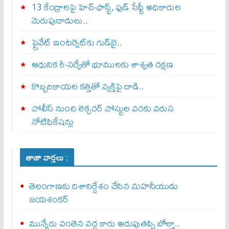
13 కేంద్రాలపై హెచ్-ఫాస్ట్, ఫుడ్ సేఫ్టీ అధికారుల
మెరుపుదాడులు..
ప్రైవేట్‌ ఇంటర్నెట్‌కు గుడ్‌బై..
ఆధునిక రీ-సర్వేతో భూములకు శాశ్వత రక్షణ
కొబ్బరికాయల కత్తితో వ్యక్తిపై దాడి..
పోలీస్ నుంచి లెక్చరర్ పోస్టుల వరకు వరుస
నోటిఫికేషన్లు
తాజా వార్తలు :
తెలంగాణకు దిశానిర్దేశం చేసిన మహనీయుడు
జయశంకర్
మున్నేరు వంతెన వద్ద కారు అదుపుతప్పి బోల్తా..