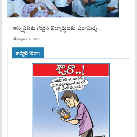
అస్వస్థతకు గురైన విద్యార్థులకు పరామర్శ..
August 4, 2026
కార్టూన్ ‘ఔరా’: