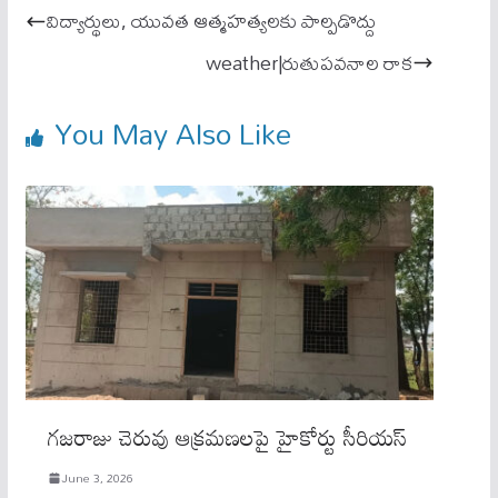
ok
A
విద్యార్థులు, యువత ఆత్మహత్యలకు పాల్పడొద్దు
pp
weather|రుతుప‌వ‌నాల రాక‌
You May Also Like
గజరాజు చెరువు ఆక్రమణలపై హైకోర్టు సీరియస్
June 3, 2026