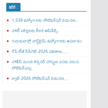
కెరీర్ :
1,538 ఉద్యోగాలకు నోటిఫికేషన్ విడుదల..
పోటీ పరీక్షలకు కీలక అప్‌డేట్స్.
గురుకులాల్లో పార్ట్‌టైమ్ ఉద్యోగాలకు అవకాశం
రేపే టీజీ సీపీగెట్‌-2026 ఫలితాలు…
పోలీస్ నుంచి లెక్చరర్ పోస్టుల వరకు వరుస
నోటిఫికేషన్లు
క్యాట్-2026 నోటిఫికేషన్ విడుదల…