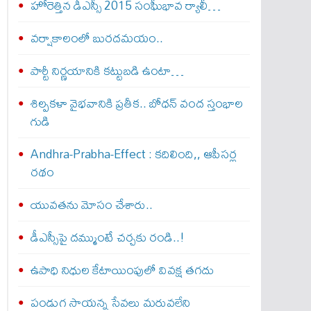
హోరెత్తిన డీఎస్సీ 2015 సంఘీభావ ర్యాలీ…
వర్షాకాలంలో బురదమయం..
పార్టీ నిర్ణయానికి కట్టుబడి ఉంటా…
శిల్పకళా వైభవానికి ప్రతీక.. బోధన్‌ వంద స్తంభాల
గుడి
Andhra-Prabha-Effect : క‌దిలింది,, ఆపీస‌ర్ల
రథం
యువతను మోసం చేశారు..
డీఎస్సీపై దమ్ముంటే చర్చకు రండి..!
ఉపాధి నిధుల కేటాయింపులో వివక్ష తగదు
పండుగ సాయన్న సేవలు మరువలేని