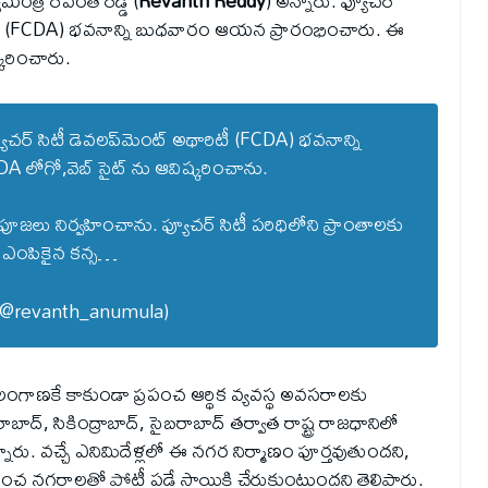
రి రేవంత్ రెడ్డి (
Revanth Reddy
) అన్నారు. ఫ్యూచర్
థారిటీ (FCDA) భవనాన్ని బుధవారం ఆయన ప్రారంభించారు. ఈ
్కరించారు.
యూచర్ సిటీ డెవలప్‌మెంట్ అథారిటీ (FCDA) భ‌వ‌నాన్ని
A లోగో,వెబ్ సైట్ ను ఆవిష్కరించాను.
ూజలు నిర్వహించాను. ఫ్యూచ‌ర్ సిటీ ప‌రిధిలోని ప్రాంతాల‌కు
కి ఎంపికైన క‌న్స…
pic.twitter.com/uqd1L3lnSq
(@revanth_anumula)
June 10, 2026
 తెలంగాణకే కాకుండా ప్రపంచ ఆర్థిక వ్యవస్థ అవసరాలకు
ద్, సికింద్రాబాద్, సైబరాబాద్ తర్వాత రాష్ట్ర రాజధానిలో
ు. వచ్చే ఎనిమిదేళ్లలో ఈ నగర నిర్మాణం పూర్తవుతుందని,
 ప్రపంచ నగరాలతో పోటీ పడే స్థాయికి చేరుకుంటుందని తెలిపారు.