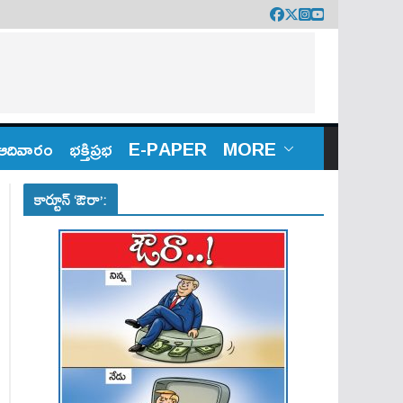
ఆదివారం
భక్తిప్రభ
E-PAPER
MORE
కార్టూన్ ‘ఔరా’: