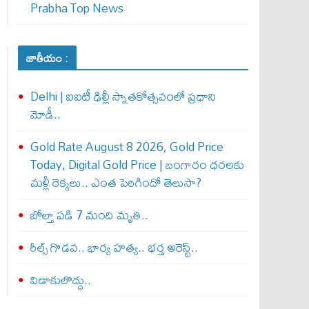
Prabha Top News
జాతీయం :
Delhi | ఐఐటీ ఢిల్లీ స్నాతకోత్సవంలో ప్రధాని
మోడీ..
Gold Rate August 8 2026, Gold Price
Today, Digital Gold Price | బంగారం ధరలకు
మళ్లీ రెక్కలు.. ఎంత పెరిగిందో తెలుసా?
బోల్తా పడి 7 మంది మృతి..
రీల్స్ గొడవ.. భార్య హత్య.. భర్త అరెస్ట్..
విడాకులొద్దు..