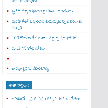
రోజుల సెలవులు
ప్రైవేట్ స్కూళ్ల ఫీజులపై కఠిన నిబంధనలు..
ఇండిగోతో ఒప్పందం కుదుర్చుకున్న తెలంగాణ
స‌ర్కార్
100 రోజుల డీజీపీ పాలనపై స్పెషల్ ఫోకస్
రూ.3.45 కోట్ల టోకరా
కాంట్రాక్టర్లను వేధించొద్దు
తాజా వార్తలు :
అసోసియేషన్లలో చక్రం తిప్పిన కూటమి నేతలు