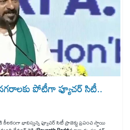
రాలకు పోటీగా ఫ్యూచర్ సిటీ..
ీలకంగా భావిస్తున్న ఫ్యూచర్ సిటీ ప్రాజెక్టు ప్రపంచ స్థాయి