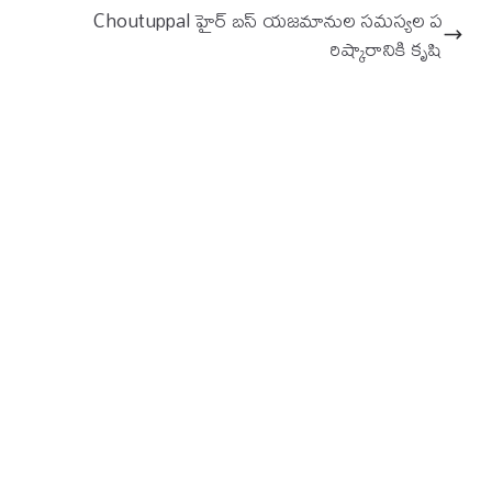
Choutuppal హైర్ బస్ యజమానుల సమస్యల ప
రిష్కారానికి కృషి