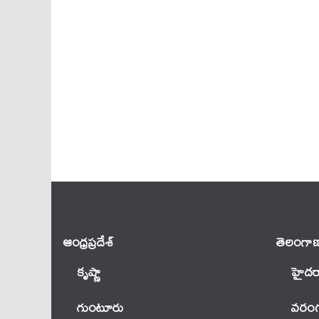
ఆంధ్ర‌ప్ర‌దేశ్
తెలంగాణ
కృష్ణా
హైదర
గుంటూరు
వ‌రంగ