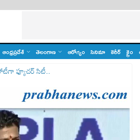
ఆంధ్ర‌ప్ర‌దేశ్
తెలంగాణ‌
ఆరోగ్యం
సినిమా
కెరీర్
క్రైం
ీగా ఫ్యూచర్ సిటీ..