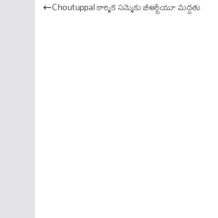
ok
A
Choutuppal కార్మిక సమ్మెకు బీఆర్టీయూ మద్దతు
pp