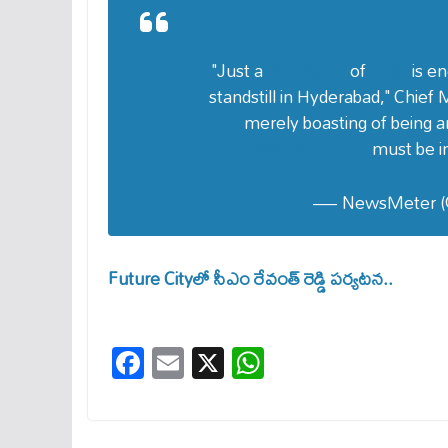
"Just a
#briefspell
of
#rain
is e
standstill in Hyderabad," Chief 
merely boasting of being 
#infrastructure
must be 
— NewsMeter (
Future Cityలో సీఎం రేవంత్ రెడ్డి ప‌ర్య‌ట‌న..
Fa
E
X
W
ce
m
ha
bo
ail
ts