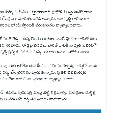
మని పేర్కొన్న సీఎం.. హైదరాబాద్ భౌగోళిక విస్తరణతో పాటు
 కీలక కేంద్రంగా మారుతుందని అన్నారు. అభివృద్ధి కారణంగా
ించిపోయే స్థాయికి చేరుకుందని వ్యాఖ్యానించారు.
ేవంత్ రెడ్డి.. “నిన్న రెండు గంటల వానకే హైదరాబాద్‌లో నీరు
 సరిపోదు. రోడ్లపై వరదలు పారితే దానికి బాధ్యత ఎవరిది?”
అభివృద్ధే ప్రస్తుత వరద సమస్యలకు కారణమని ఆరోపించారు.
ుగుతున్నాయని ఆరోపించిన సీఎం.. “ఈ సంకల్పాన్ని అడ్డుకోవాలని
ని రద్దు చేస్తామని మాట్లాడుతున్నారు. ప్రజల భవిష్యత్తుకు
ానం చెబుతారు” అని ఘాటుగా వ్యాఖ్యానించారు.
 ఉపముఖ్యమంత్రి మల్లు భట్టి విక్రమార్క, మంత్రులు దుద్దిళ్ల
ుడు వి.నరేందర్ రెడ్డి తదితరులు పాల్గొన్నారు.