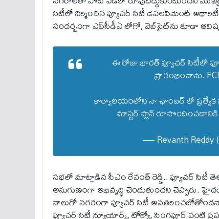
నగరాలతో పోటీ పడేలా రూపుదిద్దుకుంటుందని ముఖ్యమంత్
సిటీలో నిర్మించిన ఫ్యూచర్ సిటీ డెవలప్‌మెంట్ అ
సందర్భంగా ఎఫ్‌సీడీఏ లోగో, వెబ్‌సైట్‌ను కూడా ఆవిష
ఈ రోజు భార‌త్ ఫ్యూచ‌ర్ సిటీలో ఫ్
ప్రారంభించాను. FCD
కార్యాలయంలోని నా ఛాంబర్ లో ప్రత్యేక ప
మాస్ట‌ర్ ప్లాన్ రూపొందించ‌డాని
— Revanth Reddy 
సభలో మాట్లాడిన సీఎం రేవంత్ రెడ్డి.. ఫ్యూచర్ సిటీ
అనుగుణంగా అభివృద్ధి చెందుతుందని చెప్పారు. హైదరాబా
నాలుగో నగరంగా ఫ్యూచర్ సిటీ అవతరించబోతోందన్నార
ఫ్యూచ‌ర్ సిటీ న్యూయార్క్, టోక్యో, సింగ‌పూర్ వంటి