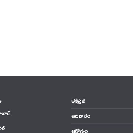
‌
భక్తిప్రభ
ాబాద్
ఆదివారం
‌ల్
ఆరోగ్యం