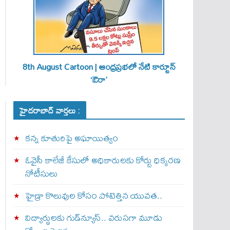
8th August Cartoon | ఆంధ్రప్రభలో నేటి కార్టూన్
‘ఔరా’
హైదరాబాద్ వార్తలు :
కన్న కూతురిపై అఘాయిత్యం
ఓవైసీ కాలేజీ కేసులో అధికారులకు కోర్టు ధిక్కరణ
నోటీసులు
హైడ్రా కొలువుల కోసం పోటెత్తిన యువత..
విద్యార్థులకు గుడ్‌న్యూస్.. వరుసగా మూడు