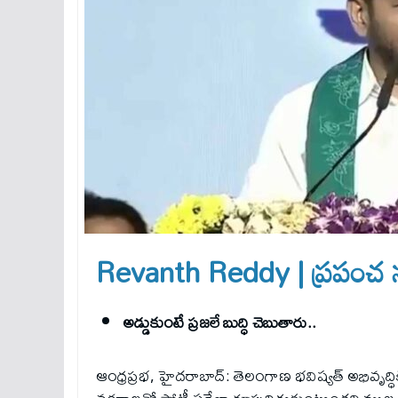
Revanth Reddy | ప్ర‌పంచ నగ
అడ్డుకుంటే ప్రజలే బుద్ధి చెబుతారు..
ఆంధ్రప్రభ, హైదరాబాద్: తెలంగాణ భవిష్యత్ అభివృద్ధికి క