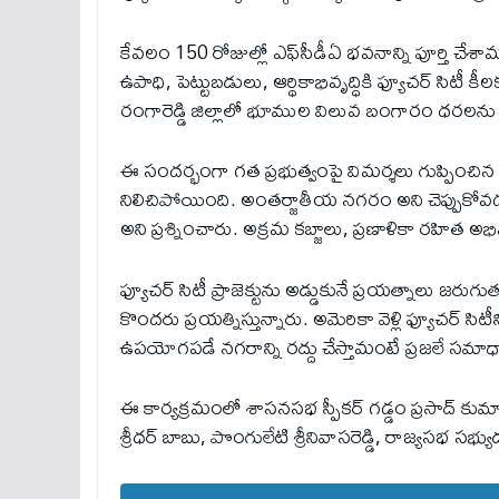
కేవలం 150 రోజుల్లో ఎఫ్‌సీడీఏ భవనాన్ని పూర్తి చేశా
ఉపాధి, పెట్టుబడులు, ఆర్థికాభివృద్ధికి ఫ్యూచర్ సిటీ
రంగారెడ్డి జిల్లాలో భూముల విలువ బంగారం ధరలను మ
ఈ సందర్భంగా గత ప్రభుత్వంపై విమర్శలు గుప్పించిన ర
నిలిచిపోయింది. అంతర్జాతీయ నగరం అని చెప్పుకోవడం
అని ప్రశ్నించారు. అక్రమ కబ్జాలు, ప్రణాళికా రహిత 
ఫ్యూచర్ సిటీ ప్రాజెక్టును అడ్డుకునే ప్రయత్నాలు జర
కొందరు ప్రయత్నిస్తున్నారు. అమెరికా వెళ్లి ఫ్యూచర్ సిటీ
ఉపయోగపడే నగరాన్ని రద్దు చేస్తామంటే ప్రజలే సమాధ
ఈ కార్యక్రమంలో శాసనసభ స్పీకర్ గడ్డం ప్రసాద్ కుమార్,
శ్రీధర్ బాబు, పొంగులేటి శ్రీనివాసరెడ్డి, రాజ్యసభ సభ్య