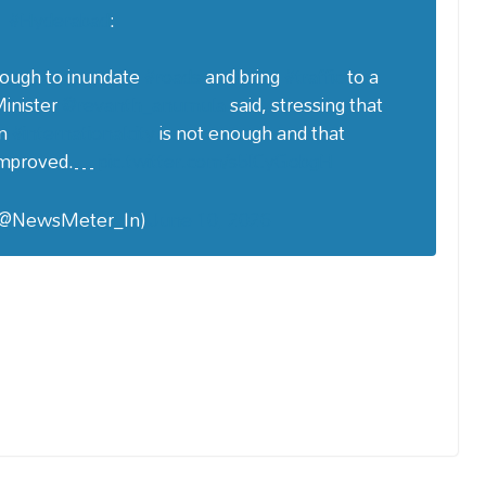
#Hyderabad
:
nough to inundate
#roads
and bring
#traffic
to a
Minister
@revanth_anumula
said, stressing that
an
#internationalcity
is not enough and that
improved.…
pic.twitter.com/s5lCyGobgH
@NewsMeter_In)
June 10, 2026