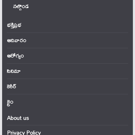
నల్గొండ
భక్తిప్రభ
ఆదివారం
ఆరోగ్యం
సినిమా
కెరీర్
క్రైం
About us
Privacy Policy