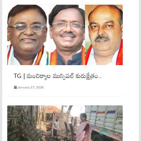
TG | మంచిర్యాల మున్సిపల్ కురుక్షేత్రం..
January 27, 2026