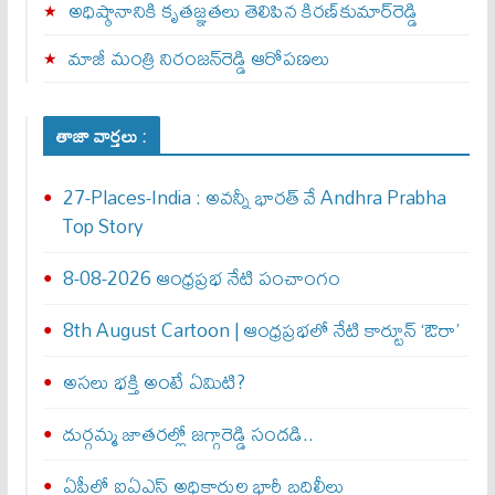
అధిష్ఠానానికి కృతజ్ఞతలు తెలిపిన కిరణ్‌కుమార్‌రెడ్డి
మాజీ మంత్రి నిరంజన్‌రెడ్డి ఆరోపణలు
తాజా వార్తలు :
27-Places-India : అవ‌న్నీ భార‌త్ వే Andhra Prabha
Top Story
8-08-2026 ఆంధ్రప్రభ నేటి పంచాంగం
8th August Cartoon | ఆంధ్రప్రభలో నేటి కార్టూన్ ‘ఔరా’
అసలు భక్తి అంటే ఏమిటి?
దుర్గమ్మ జాతరల్లో జగ్గారెడ్డి సందడి..
ఏపీలో ఐఏఎస్ అధికారుల భారీ బదిలీలు