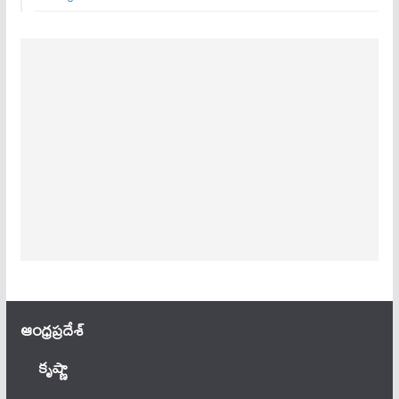
ఆంధ్ర‌ప్ర‌దేశ్
కృష్ణా