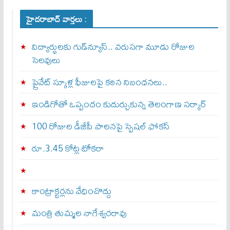
హైదరాబాద్ వార్తలు :
విద్యార్థులకు గుడ్‌న్యూస్.. వరుసగా మూడు రోజుల
సెలవులు
ప్రైవేట్ స్కూళ్ల ఫీజులపై కఠిన నిబంధనలు..
ఇండిగోతో ఒప్పందం కుదుర్చుకున్న తెలంగాణ స‌ర్కార్
100 రోజుల డీజీపీ పాలనపై స్పెషల్ ఫోకస్
రూ.3.45 కోట్ల టోకరా
కాంట్రాక్టర్లను వేధించొద్దు
మంత్రి తుమ్మల నాగేశ్వరరావు