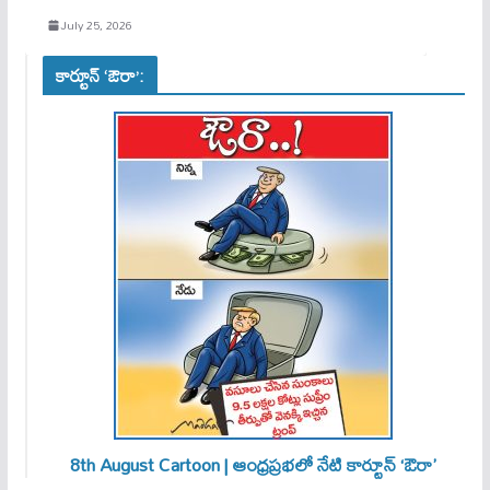
July 25, 2026
కార్టూన్ ‘ఔరా’:
8th August Cartoon | ఆంధ్రప్రభలో నేటి కార్టూన్ ‘ఔరా’