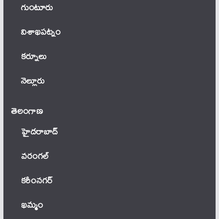
గుంటూరు
విశాఖపట్నం
కర్నూలు
నెల్లూరు
తెలంగాణ‌
హైదరాబాద్
వ‌రంగ‌ల్
కరీంనగర్
ఖ‌మ్మం