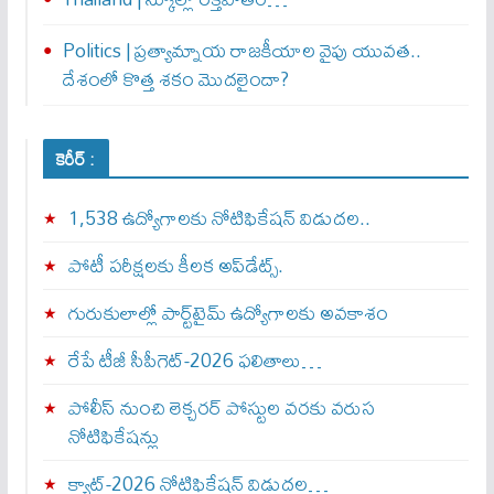
Politics | ప్రత్యామ్నాయ రాజకీయాల వైపు యువత..
దేశంలో కొత్త శకం మొదలైందా?
కెరీర్ :
1,538 ఉద్యోగాలకు నోటిఫికేషన్ విడుదల..
పోటీ పరీక్షలకు కీలక అప్‌డేట్స్.
గురుకులాల్లో పార్ట్‌టైమ్ ఉద్యోగాలకు అవకాశం
రేపే టీజీ సీపీగెట్‌-2026 ఫలితాలు…
పోలీస్ నుంచి లెక్చరర్ పోస్టుల వరకు వరుస
నోటిఫికేషన్లు
క్యాట్-2026 నోటిఫికేషన్ విడుదల…