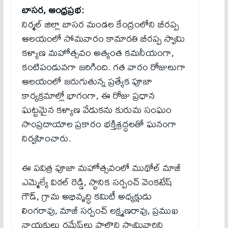
బాసర, ఆంధ్రప్రభ:
నిర్మల్ జిల్లా బాసర మండల కేంద్రంలోని బీరప్ప
ఆలయంలో సోమవారం కామారతి బీరప్ప స్వామి
కళ్యాణ మహోత్సవం అత్యంత కమనీయంగా,
కంటిపండువగా జరిగింది. గత వారం రోజులుగా
ఆలయంలో జరుగుతున్న ప్రత్యేక పూజా
కార్యక్రమాల్లో భాగంగా, ఈ రోజు ప్రధాన
ఘట్టమైన కళ్యాణ వేడుకను కురుమ సంఘం
సాంప్రదాయాల ప్రకారం భక్తిశ్రద్ధలతో ఘనంగా
నిర్వహించారు.
ఈ పవిత్ర పూజా మహోత్సవంలో ముథోల్ మాజీ
ఎమ్మెల్యే విఠల్ రెడ్డి, స్థానిక సర్పంచ్ వెంకటేష్
గౌడ్, గ్రామ అభివృద్ధి కమిటీ అధ్యక్షుడు
లింగరావు, మాజీ సర్పంచ్ లక్ష్మణరావు, ప్రముఖ
నాయకులు రమేష్‌లు పాల్గొని స్వామివారిని