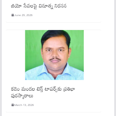
జియో సేవలపై వినూత్న నిరసన
June 29, 2026
కడెం మండల టెన్త్ టాపర్స్‌కు ప్రతిభా
పురస్కారాలు
March 13, 2026