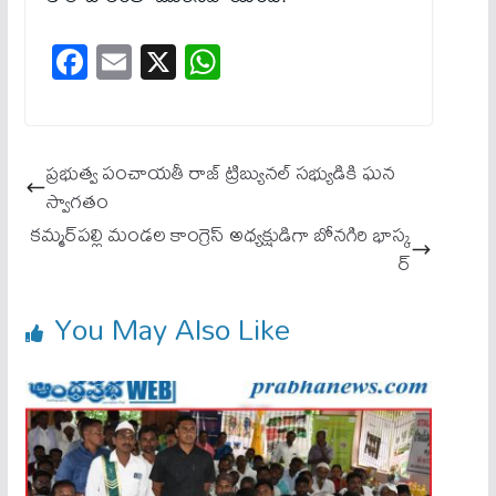
Fa
E
X
W
ce
m
ha
bo
ail
ts
ok
A
ప్రభుత్వ పంచాయతీ రాజ్ ట్రిబ్యునల్ సభ్యుడికి ఘన
pp
స్వాగతం
కమ్మర్‌పల్లి మండల కాంగ్రెస్ అధ్యక్షుడిగా బోనగిరి భాస్క
ర్
You May Also Like