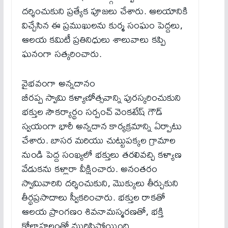
దర్శించుకుని ప్రత్యేక పూజలు చేశారు. ఆలయానికి
విచ్చేసిన ఈ ప్రముఖులను కుర్మ సంఘం పెద్దలు,
ఆలయ కమిటీ ప్రతినిధులు శాలువాలు కప్పి
ఘనంగా సత్కరించారు.
వైభవంగా అన్నదానం
బీరప్ప స్వామి కళ్యాణోత్సవాన్ని పురస్కరించుకుని
భక్తుల సౌకర్యార్థం సర్పంచ్ వెంకటేష్ గౌడ్
స్వయంగా భారీ అన్నదాన కార్యక్రమాన్ని ఏర్పాటు
చేశారు. బాసర మరియు చుట్టుపక్కల గ్రామాల
నుండి పెద్ద సంఖ్యలో భక్తులు తరలివచ్చి కళ్యాణ
వేడుకను కళ్లారా వీక్షించారు. అనంతరం
స్వామివారిని దర్శించుకుని, మొక్కులు తీర్చుకుని
తీర్థప్రసాదాలు స్వీకరించారు. భక్తుల రాకతో
ఆలయ ప్రాంగణం శివనామస్మరణతో, భక్తి
కోలాహలంతో మురిసిపోయింది.