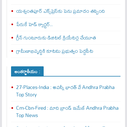
యశ్వంతపూర్ ఎక్స్‌ప్రెస్‌కు పెను ప్రమాదం తప్పింది
పేరుకే హెడ్ క్వార్టర్..
గ్రీన్ గుంటూరుకు డిజిటల్ క్రియేటర్ల చేయూత
గ్రామీణాభివృద్ధికి కూటమి ప్రభుత్వం పెద్దపీట
అంతర్జాతీయం :
27-Places-India : అవ‌న్నీ భార‌త్ వే Andhra Prabha
Top Story
Cm-Cbn-Fired : మాది బ్రాండ్ ఇమేజ్ Andhra Prabha
Top News