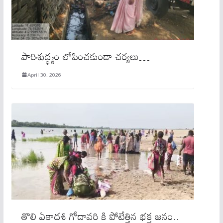
పారిశుద్ధ్యం లోపించకుండా చర్యలు…
April 30, 2026
తొలి ఏకాదశి గోదావరి కి పోటేత్తిన భక్త జనం..