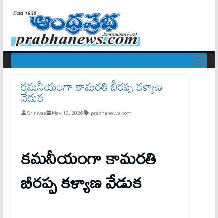
కమనీయంగా కామరతి బీరప్ప కళ్యాణ
వేడుక
Srinivas
May 18, 2026
prabhanews.com
కమనీయంగా కామరతి
బీరప్ప కళ్యాణ వేడుక