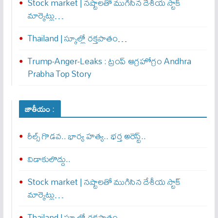
Stock market | నష్టాలతో ముగిసిన దేశీయ స్టాక్
మార్కెట్లు…
Thailand | స్కూల్లో రక్తపాతం…
Trump-Anger-Leaks : ట్రంప్ ఆగ్ర‌హోగ్రం Andhra
Prabha Top Story
జాతీయం :
రీల్స్ గొడవ.. భార్య హత్య.. భర్త అరెస్ట్..
విడాకులొద్దు..
Stock market | నష్టాలతో ముగిసిన దేశీయ స్టాక్
మార్కెట్లు…
Thailand | స్కూల్లో రక్తపాతం…