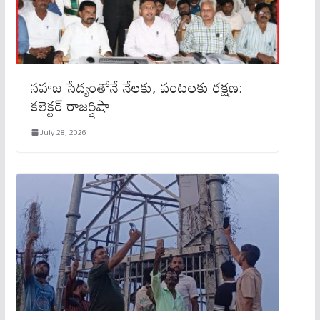
సహజ సేద్యంతోనే నేలకు, పంటలకు రక్షణ:
కలెక్టర్ రాజర్షిషా
July 28, 2026