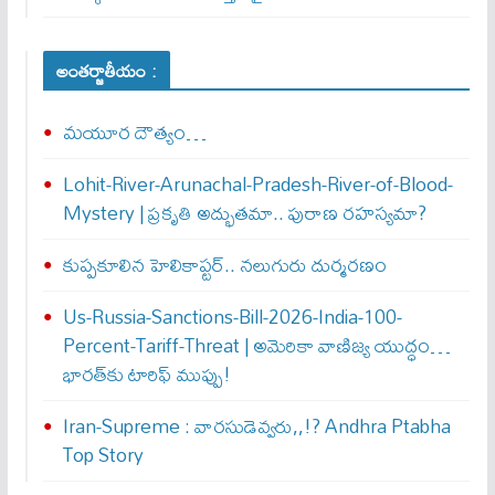
అంతర్జాతీయం :
మయూర దౌత్యం…
Lohit-River-Arunachal-Pradesh-River-of-Blood-
Mystery | ప్రకృతి అద్భుతమా.. పురాణ రహస్యమా?
కుప్పకూలిన హెలికాప్టర్‌.. నలుగురు దుర్మరణం
Us-Russia-Sanctions-Bill-2026-India-100-
Percent-Tariff-Threat | అమెరికా వాణిజ్య యుద్ధం…
భారత్‌కు టారిఫ్ ముప్పు!
Iran-Supreme : వార‌సుడెవ్వ‌రు,,!? Andhra Ptabha
Top Story