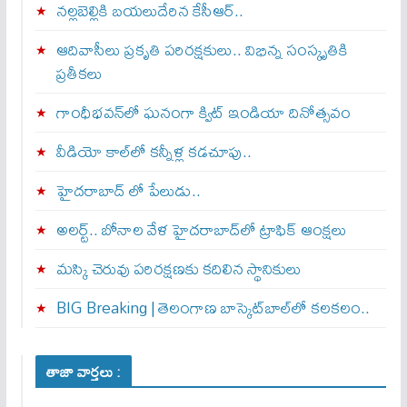
నల్లబెల్లికి బయలుదేరిన కేసీఆర్‌..
ఆదివాసీలు ప్రకృతి పరిరక్షకులు.. విభిన్న సంస్కృతికి
ప్రతీకలు
గాంధీభవన్‌లో ఘనంగా క్విట్‌ ఇండియా దినోత్సవం
వీడియో కాల్‌లో కన్నీళ్ల కడచూపు..
హైదరాబాద్ లో పేలుడు..
అలర్ట్‌.. బోనాల వేళ హైదరాబాద్‌లో ట్రాఫిక్‌ ఆంక్షలు
మస్కి చెరువు పరిరక్షణకు కదిలిన స్థానికులు
BIG Breaking | తెలంగాణ బాస్కెట్‌బాల్‌లో కలకలం..
తాజా వార్తలు :