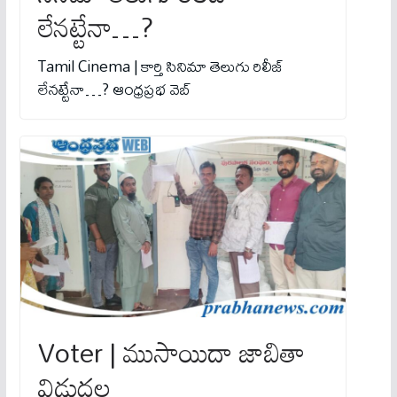
లేనట్టేనా…?
Tamil Cinema | కార్తి సినిమా తెలుగు రిలీజ్
లేనట్టేనా…? ఆంధ్రప్రభ వెబ్
Voter | ముసాయిదా జాబితా
విడుదల