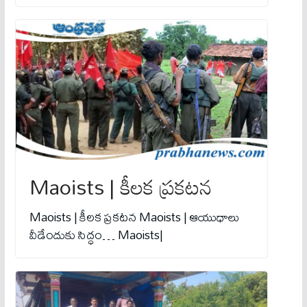
Maoists | కీలక ప్రకటన
Maoists | కీలక ప్రకటన Maoists | ఆయుధాలు
వీడేందుకు సిద్ధం… Maoists|