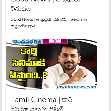
విడుద‌ల‌…
Good News | ఆంధ్రప్రభ, వెబ్ డెస్క్ : తెలంగాణ
రాష్ట్రంలోని గ్రామ
Tamil Cinema | కార్తి
సినిమా తెలుగు రిలీజ్