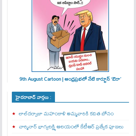
9th August Cartoon | ఆంధ్రప్రభలో నేటి కార్టూన్ ‘ఔరా’
హైదరాబాద్ వార్తలు :
లాల్‌దర్వాజా మహంకాళి అమ్మవారికి కవిత బోనం
చార్మినార్‌ భాగ్యలక్ష్మి ఆలయంలో కేటీఆర్ ప్రత్యేక పూజలు