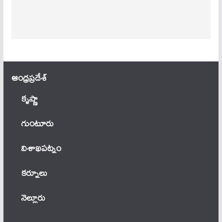
ఆంధ్ర‌ప్ర‌దేశ్
కృష్ణా
గుంటూరు
విశాఖపట్నం
కర్నూలు
నెల్లూరు