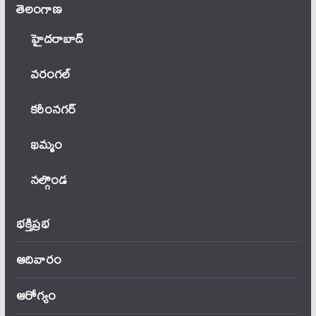
తెలంగాణ‌
హైదరాబాద్
వ‌రంగ‌ల్
కరీంనగర్
ఖ‌మ్మం
నల్గొండ
భక్తిప్రభ
ఆదివారం
ఆరోగ్యం