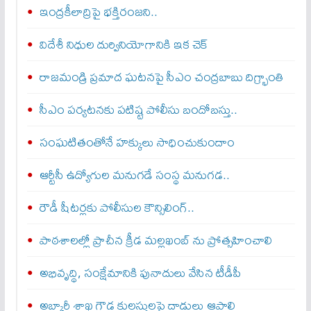
ఇంద్రకీలాద్రిపై భక్తిరంజని..
విదేశీ నిధుల దుర్వినియోగానికి ఇక చెక్‌
రాజమండ్రి ప్రమాద ఘటనపై సీఎం చంద్రబాబు దిగ్భ్రాంతి
సీఎం పర్యటనకు పటిష్ట పోలీసు బందోబస్తు..
సంఘటితంతోనే హక్కులు సాధించుకుందాం
ఆర్టీసీ ఉద్యోగుల మనుగడే సంస్థ మనుగడ..
రౌడీ షీటర్లకు పోలీసుల కౌన్సిలింగ్‌..
పాఠశాలల్లో ప్రాచీన క్రీడ మల్లఖంబ్ ను ప్రోత్సహించాలి
అభివృద్థి, సంక్షేమానికి పునాదులు వేసిన టీడీపీ
అబ్కారీ శాఖ గౌడ కులస్తులపై దాడులు ఆపాలి