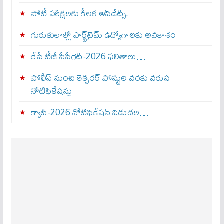
పోటీ పరీక్షలకు కీలక అప్‌డేట్స్.
గురుకులాల్లో పార్ట్‌టైమ్ ఉద్యోగాలకు అవకాశం
రేపే టీజీ సీపీగెట్‌-2026 ఫలితాలు…
పోలీస్ నుంచి లెక్చరర్ పోస్టుల వరకు వరుస
నోటిఫికేషన్లు
క్యాట్-2026 నోటిఫికేషన్ విడుదల…