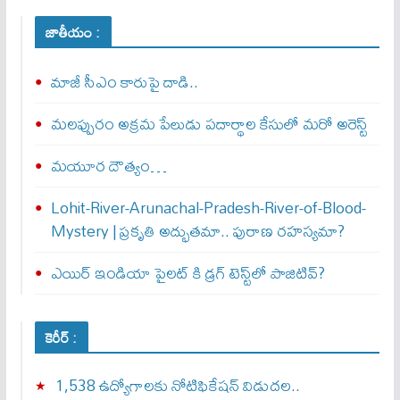
జాతీయం :
మాజీ సీఎం కారుపై దాడి..
మలప్పురం అక్రమ పేలుడు పదార్థాల కేసులో మరో అరెస్ట్‌
మయూర దౌత్యం…
Lohit-River-Arunachal-Pradesh-River-of-Blood-
Mystery | ప్రకృతి అద్భుతమా.. పురాణ రహస్యమా?
ఎయిర్‌ ఇండియా పైలట్‌ కి డ్రగ్‌ టెస్ట్‌లో పాజిటివ్‌?
కెరీర్ :
1,538 ఉద్యోగాలకు నోటిఫికేషన్ విడుదల..