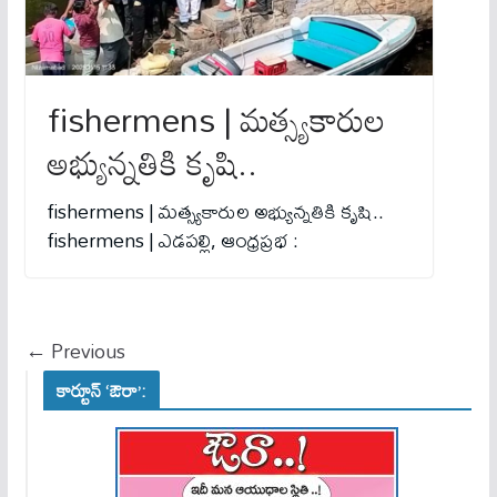
fishermens | మత్స్యకారుల
అభ్యున్నతికి కృషి..
fishermens | మత్స్యకారుల అభ్యున్నతికి కృషి..
fishermens | ఎడపల్లి, ఆంధ్రప్రభ :
← Previous
కార్టూన్ ‘ఔరా’: