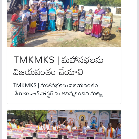
TMKMKS | మహాసభలను
విజయవంతం చేయాలి
TMKMKS | మహాసభలను విజయవంతం
చేయాలి వాల్ పోస్టర్‌ ను ఆవిష్కరించిన మత్స్య