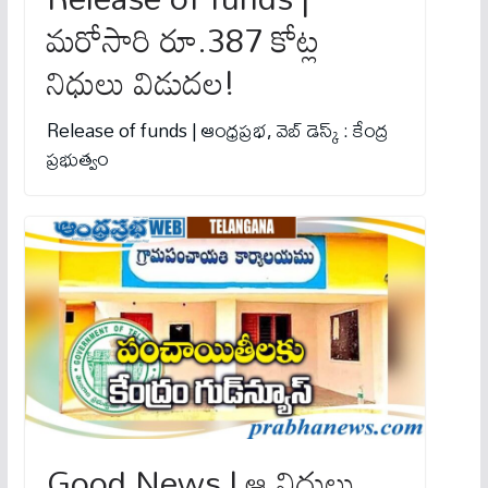
మరోసారి రూ.387 కోట్ల
నిధులు విడుదల!
Release of funds | ఆంధ్ర‌ప్ర‌భ‌, వెబ్ డెస్క్ : కేంద్ర
ప్రభుత్వం
Good News | ఆ నిధులు