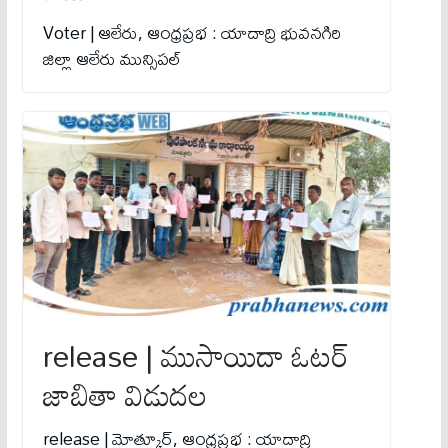
Voter | ఆలేరు, ఆంధ్రప్రభ : యాదాద్రి భువనగిరి
జిల్లా ఆలేరు మున్సిపల్
release | ముసాయిదా ఓటర్
జాబితా విడుదల
release | మోత్కూర్, ఆంధ్రప్రభ : యాదాద్రి