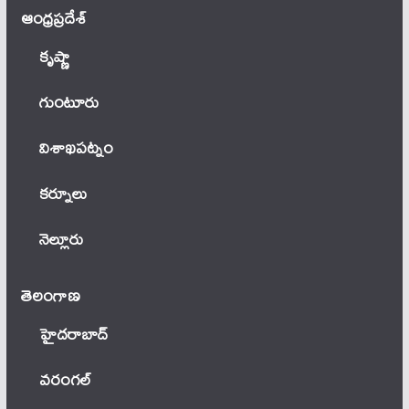
ఆంధ్ర‌ప్ర‌దేశ్
కృష్ణా
గుంటూరు
విశాఖపట్నం
కర్నూలు
నెల్లూరు
తెలంగాణ‌
హైదరాబాద్
వ‌రంగ‌ల్