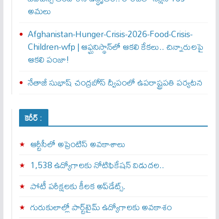
అమలు
Afghanistan-Hunger-Crisis-2026-Food-Crisis-
Children-wfp | ఆఫ్ఘనిస్థాన్‌లో ఆకలి కేకలు.. చిన్నారులపై
ఆకలి పంజా!
నేతాజీ సుభాష్ చంద్రబోస్ ద్వీపంలో ఉపరాష్ట్రపతి పర్యటన
కెరీర్ :
ఆర్టీసీలో అప్రెంటిస్‌ అవకాశాలు
1,538 ఉద్యోగాలకు నోటిఫికేషన్ విడుదల..
పోటీ పరీక్షలకు కీలక అప్‌డేట్స్.
గురుకులాల్లో పార్ట్‌టైమ్ ఉద్యోగాలకు అవకాశం