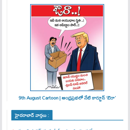
9th August Cartoon | ఆంధ్రప్రభలో నేటి కార్టూన్ ‘ఔరా’
హైదరాబాద్ వార్తలు :