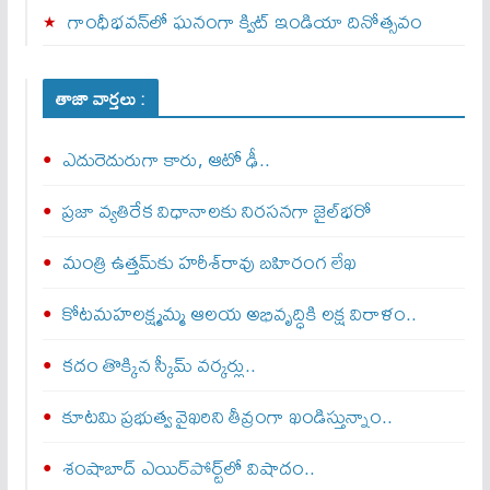
గాంధీభవన్‌లో ఘనంగా క్విట్‌ ఇండియా దినోత్సవం
తాజా వార్తలు :
ఎదురెదురుగా కారు, ఆటో ఢీ..
ప్రజా వ్యతిరేక విధానాలకు నిరసనగా జైల్‌భరో
మంత్రి ఉత్తమ్‌కు హరీశ్‌రావు బహిరంగ లేఖ
కోటమహలక్ష్మమ్మ ఆలయ అభివృద్ధికి లక్ష విరాళం..
కదం తొక్కిన స్కీమ్ వర్కర్లు..
కూటమి ప్రభుత్వ వైఖరిని తీవ్రంగా ఖండిస్తున్నాం..
శంషాబాద్‌ ఎయిర్‌పోర్ట్‌లో విషాదం..