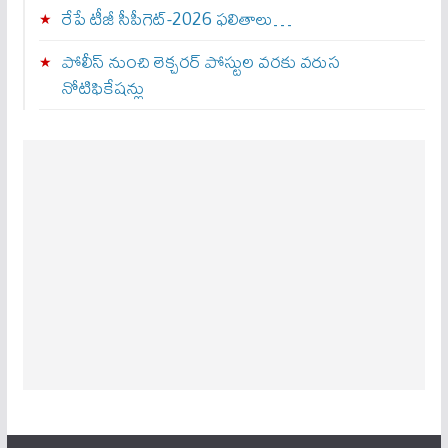
రేపే టీజీ సీపీగెట్‌-2026 ఫలితాలు…
పోలీస్ నుంచి లెక్చరర్ పోస్టుల వరకు వరుస
నోటిఫికేషన్లు