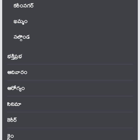
కరీంనగర్
ఖ‌మ్మం
నల్గొండ
భక్తిప్రభ
ఆదివారం
ఆరోగ్యం
సినిమా
కెరీర్
క్రైం