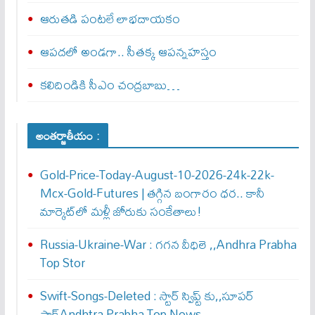
ఆరుతడి పంటలే లాభదాయకం
ఆపదలో అండగా.. సీతక్క ఆపన్నహస్తం
కలిదిండికి సీఎం చంద్రబాబు…
అంతర్జాతీయం :
Gold-Price-Today-August-10-2026-24k-22k-
Mcx-Gold-Futures | తగ్గిన బంగారం ధర.. కానీ
మార్కెట్‌లో మళ్లీ జోరుకు సంకేతాలు!
Russia-Ukraine-War : గ‌గ‌న వీధిలె ,,Andhra Prabha
Top Stor
Swift-Songs-Deleted : స్టార్ స్విప్ట్ కు,,సూప‌ర్
షాక్Andhtra Prabha Top News