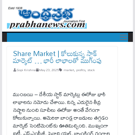
Share Market | కోలుకున్న స్టాక్
మార్కెట్ … భారీ లాభాలతో ముగింపు
Gopi Krishna
May 23, 2025
market
,
profits
,
stock
ముంబయి – దేశీయ స్టాక్ మార్కెట్లు ఈరోజు భారీ
లాభాలను నమోదు చేశాయి. నిన్న ఎదురైన తీవ్ర
నష్టాల నుంచి సూచీలు ఈరోజు అంతే వేగంగా
కోలుకున్నాయి. అమెరికా బాండ్ల రాబడులు తగ్గడం
మార్కెట్ సెంటిమెంట్‌కు ఊతమిచ్చింది. ముఖ్యంగా
ఐటీ, ఎఫ్‌ఎంసీజీ, ఫైనాన్షియల్, బ్యాంకింగ్ రంగాల