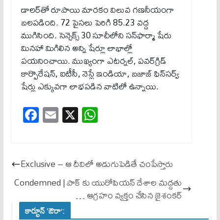
డాలర్‌తో రూపాయి మారకం విలువ గణనీయంగా
బలపడింది. 72 పైసలు పెరిగి 85.23 వద్ద
ముగిసింది. సెన్సెక్స్ 30 సూచీలోని సన్‌ఫార్మా షేరు
మినహా మిగిలిన అన్ని షేర్లూ లాభాల్లో
పయనించాయి. ముఖ్యంగా ఎటర్నల్‌, పవర్‌గ్రిడ్‌
కార్పొరేషన్‌, ఐటీసీ, నెస్లే ఇండియా, బజాజ్‌ ఫిన్‌సర్వ్‌
షేర్లు ఎక్కువగా లాభపడిన వాటిలో ఉన్నాయి.
Fa
E
X
W
ce
m
ha
bo
ail
ts
ok
A
Exclusive – ఆ దీవిలో అడుగుపెడితే చంపేస్తారు
pp
Condemned | పాక్ కు యురోపియ‌న్ దేశాల మ‌ద్ద‌తు
… ఆగ్ర‌హం వ్య‌క్తం చేసిన జైశంక‌ర్
కార్టూన్ ‘ఔరా’: