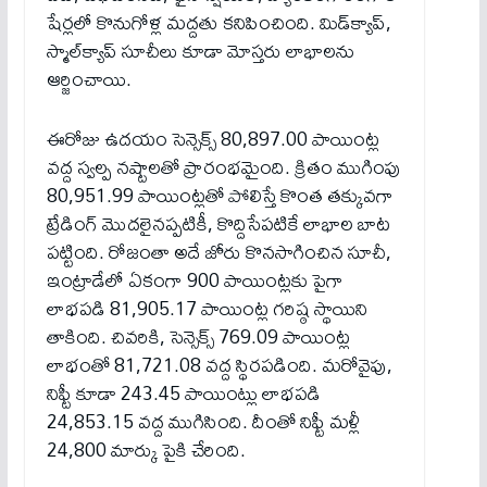
షేర్లలో కొనుగోళ్ల మద్దతు కనిపించింది. మిడ్‌క్యాప్,
స్మాల్‌క్యాప్ సూచీలు కూడా మోస్తరు లాభాలను
ఆర్జించాయి.
ఈరోజు ఉదయం సెన్సెక్స్ 80,897.00 పాయింట్ల
వద్ద స్వల్ప నష్టాలతో ప్రారంభమైంది. క్రితం ముగింపు
80,951.99 పాయింట్లతో పోలిస్తే కొంత తక్కువగా
ట్రేడింగ్ మొదలైనప్పటికీ, కొద్దిసేపటికే లాభాల బాట
పట్టింది. రోజంతా అదే జోరు కొనసాగించిన సూచీ,
ఇంట్రాడేలో ఏకంగా 900 పాయింట్లకు పైగా
లాభపడి 81,905.17 పాయింట్ల గరిష్ఠ స్థాయిని
తాకింది. చివరికి, సెన్సెక్స్ 769.09 పాయింట్ల
లాభంతో 81,721.08 వద్ద స్థిరపడింది. మరోవైపు,
నిఫ్టీ కూడా 243.45 పాయింట్లు లాభపడి
24,853.15 వద్ద ముగిసింది. దీంతో నిఫ్టీ మళ్లీ
24,800 మార్కు పైకి చేరింది.