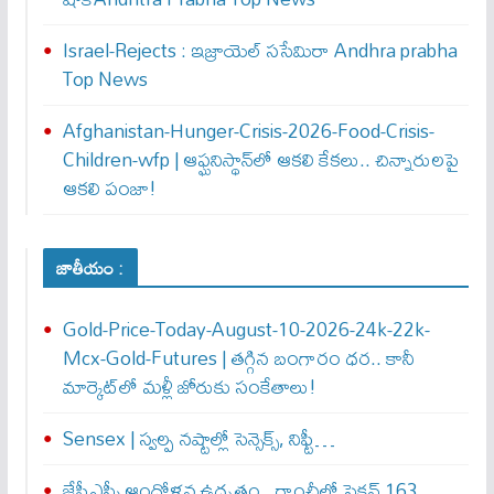
Israel-Rejects : ఇజ్రాయెల్ స‌సేమిరా Andhra prabha
Top News
Afghanistan-Hunger-Crisis-2026-Food-Crisis-
Children-wfp | ఆఫ్ఘనిస్థాన్‌లో ఆకలి కేకలు.. చిన్నారులపై
ఆకలి పంజా!
జాతీయం :
Gold-Price-Today-August-10-2026-24k-22k-
Mcx-Gold-Futures | తగ్గిన బంగారం ధర.. కానీ
మార్కెట్‌లో మళ్లీ జోరుకు సంకేతాలు!
Sensex | స్వల్ప నష్టాల్లో సెన్సెక్స్, నిఫ్టీ…
జేపీఎస్సీ ఆందోళన ఉద్ధృతం.. రాంచీలో సెక్షన్‌ 163