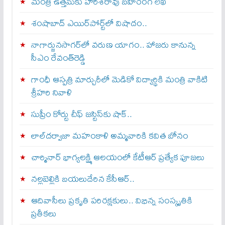
మంత్రి ఉత్తమ్‌కు హరీశ్‌రావు బహిరంగ లేఖ
శంషాబాద్‌ ఎయిర్‌పోర్ట్‌లో విషాదం..
నాగార్జునసాగర్‌లో వరుణ యాగం.. హాజరు కానున్న
సీఎం రేవంత్‌రెడ్డి
గాంధీ ఆస్పత్రి మార్చురీలో మెడికో విద్యార్థికి మంత్రి వాకిటి
శ్రీహరి నివాళి
సుప్రీం కోర్టు చీఫ్ జస్టిస్⁭కు షాక్..
లాల్‌దర్వాజా మహంకాళి అమ్మవారికి కవిత బోనం
చార్మినార్‌ భాగ్యలక్ష్మి ఆలయంలో కేటీఆర్ ప్రత్యేక పూజలు
నల్లబెల్లికి బయలుదేరిన కేసీఆర్‌..
ఆదివాసీలు ప్రకృతి పరిరక్షకులు.. విభిన్న సంస్కృతికి
ప్రతీకలు