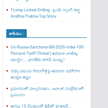
Trump-Linked-Drilling : ట్రంప్ గ్యాంగ్ క‌బ్జా
Andhra Prabha Top Story
జాతీయం :
Us-Russia-Sanctions-Bill-2026-India-100-
Percent-Tariff-Threat | అమెరికా వాణిజ్య
యుద్ధం… భారత్‌కు టారిఫ్ ముప్పు!
రష్యా చమురు కొనుగోళ్లపై అమెరికా మరోసారి
ఆంక్షల అస్త్రం
ప్రమాదంలో పర్యావరణం.. బహుళ సంక్షోభంలో
ప్రపంచం
ఆగస్టు 15 నేపథ్యంలో ఢిల్లీలో హైఅలర్ట్..