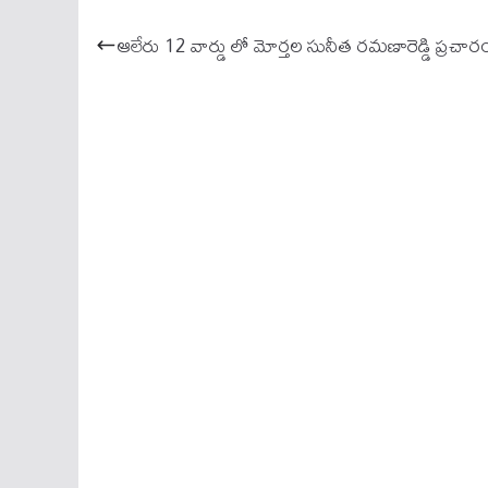
bo
ail
ts
ok
A
ఆలేరు 12 వార్డు లో మోర్తల సునీత రమణారెడ్డి ప్రచార
pp