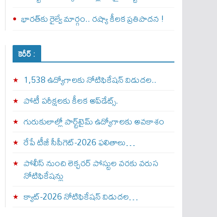
భారత్‌కు రైల్వే మార్గం.. రష్యా కీలక ప్రతిపాదన !
కెరీర్ :
1,538 ఉద్యోగాలకు నోటిఫికేషన్ విడుదల..
పోటీ పరీక్షలకు కీలక అప్‌డేట్స్.
గురుకులాల్లో పార్ట్‌టైమ్ ఉద్యోగాలకు అవకాశం
రేపే టీజీ సీపీగెట్‌-2026 ఫలితాలు…
పోలీస్ నుంచి లెక్చరర్ పోస్టుల వరకు వరుస
నోటిఫికేషన్లు
క్యాట్-2026 నోటిఫికేషన్ విడుదల…