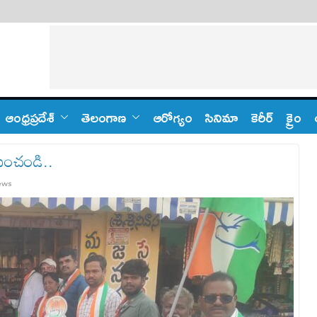
ఆంధ్ర‌ప్ర‌దేశ్
తెలంగాణ‌
ఆరోగ్యం
సినిమా
కెరీర్
క్రైం
ిపించండి..
ews