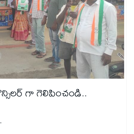
న్సిలర్ గా గెలిపించండి..
.