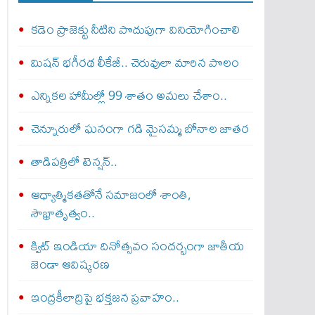
కడెం ప్రాజెక్టు నీటిని పొదుపుగా వినియోగించాలి
మిషన్‌ భగీరథ లీకేజీ.. చెరువులా మారిన పొలం
ఎన్నికల హామీల్లో 99 శాతం అమలు చేశాం..
చెన్నూరులో ఘనంగా గడి మైసమ్మ బోనాల జాతర
తాడిపత్రిలో టెన్షన్..
ఆధ్యాత్మికతతోనే సమాజంలో శాంతి,
సౌభ్రాతృత్వం..
క్విట్‌ ఇండియా దినోత్సవం సందర్భంగా జాతీయ
జెండా ఆవిష్కరణ
ఇంద్రకీలాద్రిపై భక్తజన ప్రవాహం..