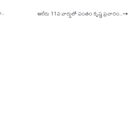
ం..
ఆలేరు 11వ వార్డులో పంతం కృష్ణ ప్రచారం..