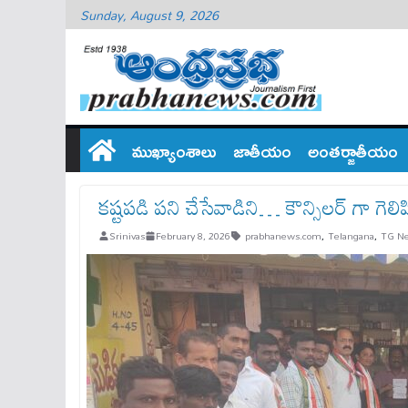
Sunday, August 9, 2026
ముఖ్యాంశాలు
జాతీయం
అంతర్జాతీయం
కష్టపడి పని చేసేవాడిని… కౌన్సిలర్ గా గెల
Srinivas
February 8, 2026
prabhanews.com
,
Telangana
,
TG N