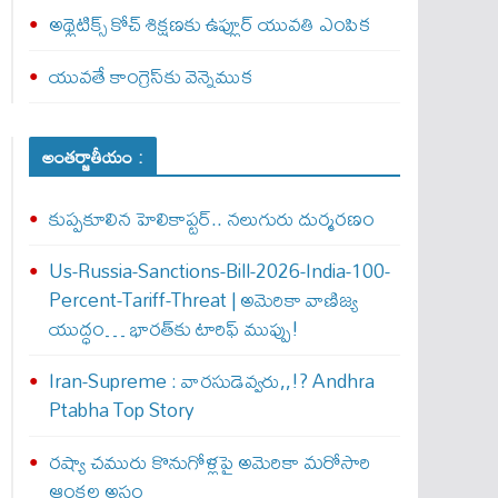
అథ్లెటిక్స్‌ కోచ్‌ శిక్షణకు ఉప్లూర్‌ యువతి ఎంపిక
యువతే కాంగ్రెస్‌కు వెన్నెముక
అంతర్జాతీయం :
కుప్పకూలిన హెలికాప్టర్‌.. నలుగురు దుర్మరణం
Us-Russia-Sanctions-Bill-2026-India-100-
Percent-Tariff-Threat | అమెరికా వాణిజ్య
యుద్ధం… భారత్‌కు టారిఫ్ ముప్పు!
Iran-Supreme : వార‌సుడెవ్వ‌రు,,!? Andhra
Ptabha Top Story
రష్యా చమురు కొనుగోళ్లపై అమెరికా మరోసారి
ఆంక్షల అస్త్రం