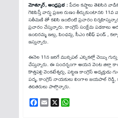
మోత్కూర్, ఆంధ్రప్రభ :
పేదల కష్టాలు తెలిసిన వాడిన
గెలిపిస్తే వార్డు ప్రజల రుణం తీర్చుకుంటానని 11వ వా
సతీమణి తో కలిసి ఇంటింటి ప్రచారం నిర్వహిస్తున్నారు.
ప్రచారం చేస్తున్నారు. కాంగ్రెస్ సంక్షేమ పథకాలు అర
ఇందిరమ్మ ఇల్లు, పింఛన్లు, సీఎం రిలీఫ్ ఫండ్ , కల్య
ఇస్తున్నారు.
ఈనెల 11న జరిగే మున్సిపల్ ఎన్నికల్లో చెయ్యి గుర్తు 
చేస్తున్నారు. ఈ సందర్భంగా ఆయన వెంట జిల్లా కాంగ్రె
కొత్తపల్లి వెంకటేశ్వర్లు, పట్టణ కాంగ్రెస్ అధ్యక్షు
పద్మ, కాంగ్రెస్ నాయకులు లింగాల జయపాల్ రెడ్డి, క
తదితరులు పాల్గొన్నారు.
Fa
E
X
W
ce
m
ha