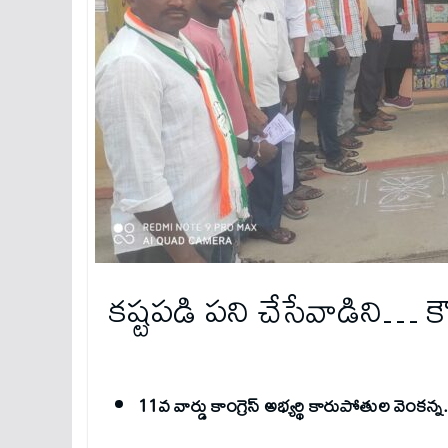
కష్టపడి పని చేసేవాడిని… కౌ
11వ వార్డు కాంగ్రెస్ అభ్యర్థి కారుపోతుల వెంకన్న.