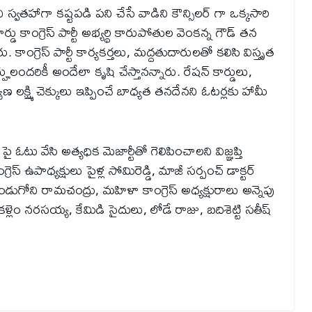
ి స్వతహాగా కష్టపడి పని చేసే వాడిని కౌన్సిలర్ గా ఒక్కసారి
ర్డు కాంగ్రెస్ పార్టీ అభ్యర్థి కారుపోతుల వెంకన్న గౌడ్ తన
 కాంగ్రెస్ పార్టీ కార్యకర్తలు, మద్దతుదారులతో కలిసి విస్తృత
్హులందరికీ అందేలా కృషి చేస్తానన్నారు. రేషన్ కార్డులు,
ాణ లక్ష్మి చెక్కులు ఇప్పించే బాధ్యత తనదేనని ఓటర్లకు హామీ
పై ఓటు వేసి అత్యధిక మెజార్టీతో గెలిపించాలని విజ్ఞప్తి
స్ ఉపాధ్యక్షులు పైళ్ల సోమిరెడ్డి, మాజీ సర్పంచ్ డాక్టర్
డు గుండుగోని రామచంద్రు, మహిళా కాంగ్రెస్ అధ్యక్షురాలు అన్నెపు
ళ్లెం నరసయ్య, కేమిడి సైదులు, లోడే రాజు, బదిశెట్టి సతీష్