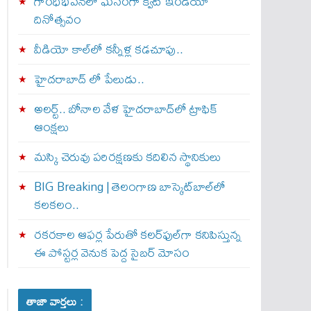
గాంధీభవన్‌లో ఘనంగా క్విట్‌ ఇండియా
దినోత్సవం
వీడియో కాల్‌లో కన్నీళ్ల కడచూపు..
హైదరాబాద్ లో పేలుడు..
అలర్ట్‌.. బోనాల వేళ హైదరాబాద్‌లో ట్రాఫిక్‌
ఆంక్షలు
మస్కి చెరువు పరిరక్షణకు కదిలిన స్థానికులు
BIG Breaking | తెలంగాణ బాస్కెట్‌బాల్‌లో
కలకలం..
రకరకాల ఆఫర్ల పేరుతో కలర్‌ఫుల్‌గా కనిపిస్తున్న
ఈ పోస్టర్ల వెనుక పెద్ద సైబర్ మోసం
తాజా వార్తలు :