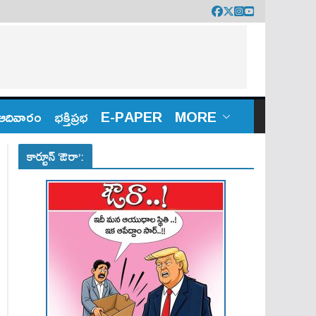
ఆదివారం
భక్తిప్రభ
E-PAPER
MORE
కార్టూన్ ‘ఔరా’: