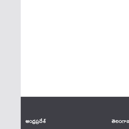
ఆంధ్ర‌ప్ర‌దేశ్
తెలంగాణ