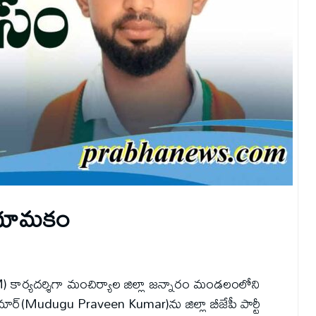
 నియామకం
YM) కార్యదర్శిగా మంచిర్యాల జిల్లా జన్నారం మండలంలోని
ార్‌(Mudugu Praveen Kumar)ను జిల్లా బీజేపీ పార్టీ