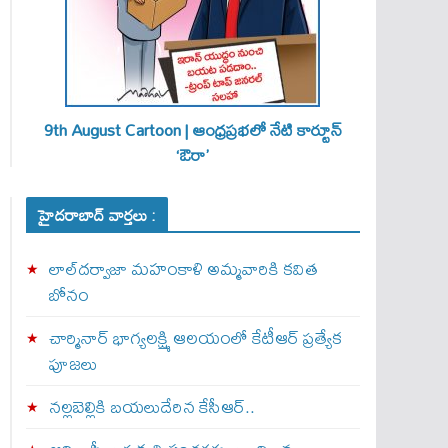
9th August Cartoon | ఆంధ్రప్రభలో నేటి కార్టూన్
‘ఔరా’
హైదరాబాద్ వార్తలు :
లాల్‌దర్వాజా మహంకాళి అమ్మవారికి కవిత
బోనం
చార్మినార్‌ భాగ్యలక్ష్మి ఆలయంలో కేటీఆర్ ప్రత్యేక
పూజలు
నల్లబెల్లికి బయలుదేరిన కేసీఆర్‌..