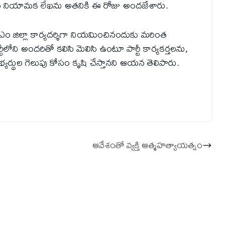
రకు నియామక లేఖను అతనికి ఈ రోజు అందజేశారు.
ఎం జిల్లా కార్యదర్శిగా నియమించినందుకు మరింత
ార్టీలోని అందరితో కలిసి మెలిసి ఉంటూ పార్టీ కార్యకర్తలను,
భ్యర్థుల గెలుపు కోసం కృషి చేస్తానని ఆయన తెలిపారు.
ఆవేశంతో వ్యక్తి ఆత్మహత్యాయత్నం