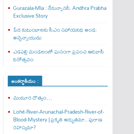
Gurazala-Mla : నేనున్నాన‌నీ. Andhra Prabha
Exclusive Story
పేద కుటుంబాలకు సీఎం సహాయనిధి అండ:
అచ్చెన్నాయుడు
ఎడపల్లి మండలంలో ఘనంగా ప్రపంచ ఆదివాసీ
దినోత్సవం
అంతర్జాతీయం :
మయూర దౌత్యం…
Lohit-River-Arunachal-Pradesh-River-of-
Blood-Mystery | ప్రకృతి అద్భుతమా.. పురాణ
రహస్యమా?