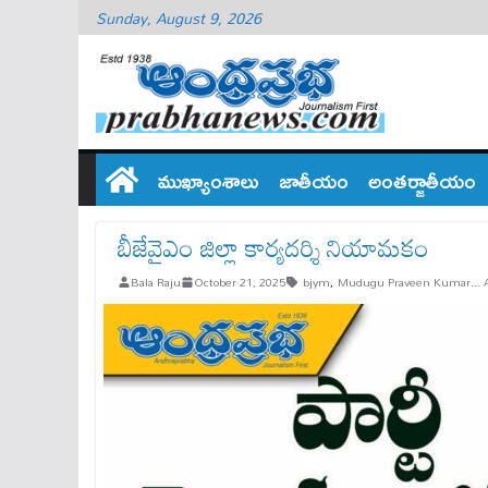
Sunday, August 9, 2026
ముఖ్యాంశాలు
జాతీయం
అంతర్జాతీయం
బీజేవైఎం జిల్లా కార్యదర్శి నియామకం
Bala Raju
October 21, 2025
bjym
,
Mudugu Praveen Kumar... A