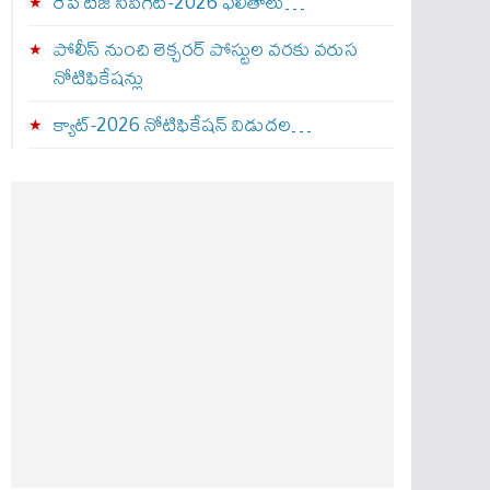
రేపే టీజీ సీపీగెట్‌-2026 ఫలితాలు…
పోలీస్ నుంచి లెక్చరర్ పోస్టుల వరకు వరుస
నోటిఫికేషన్లు
క్యాట్-2026 నోటిఫికేషన్ విడుదల…