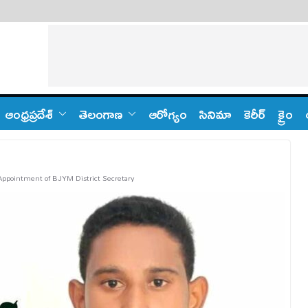
ఆంధ్ర‌ప్ర‌దేశ్
తెలంగాణ‌
ఆరోగ్యం
సినిమా
కెరీర్
క్రైం
ppointment of BJYM District Secretary