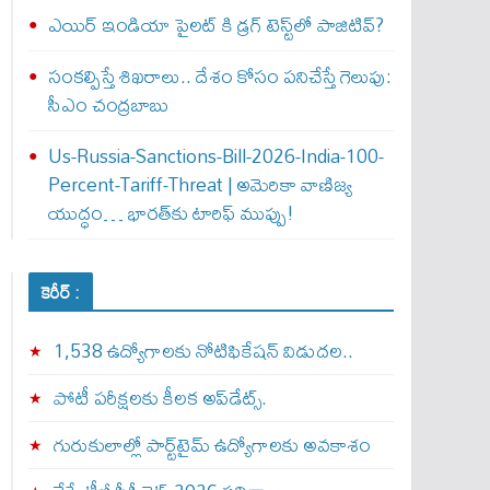
ఎయిర్‌ ఇండియా పైలట్‌ కి డ్రగ్‌ టెస్ట్‌లో పాజిటివ్‌?
సంకల్పిస్తే శిఖరాలు.. దేశం కోసం పనిచేస్తే గెలుపు:
సీఎం చంద్రబాబు
Us-Russia-Sanctions-Bill-2026-India-100-
Percent-Tariff-Threat | అమెరికా వాణిజ్య
యుద్ధం… భారత్‌కు టారిఫ్ ముప్పు!
కెరీర్ :
1,538 ఉద్యోగాలకు నోటిఫికేషన్ విడుదల..
పోటీ పరీక్షలకు కీలక అప్‌డేట్స్.
గురుకులాల్లో పార్ట్‌టైమ్ ఉద్యోగాలకు అవకాశం