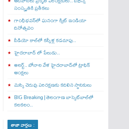
ఆదివాసీలు ప్రకృతి పరిరక్షకులు.. విభిన్న
సంస్కృతికి ప్రతీకలు
గాంధీభవన్‌లో ఘనంగా క్విట్‌ ఇండియా
దినోత్సవం
వీడియో కాల్‌లో కన్నీళ్ల కడచూపు..
హైదరాబాద్ లో పేలుడు..
అలర్ట్‌.. బోనాల వేళ హైదరాబాద్‌లో ట్రాఫిక్‌
ఆంక్షలు
మస్కి చెరువు పరిరక్షణకు కదిలిన స్థానికులు
BIG Breaking | తెలంగాణ బాస్కెట్‌బాల్‌లో
కలకలం..
తాజా వార్తలు :