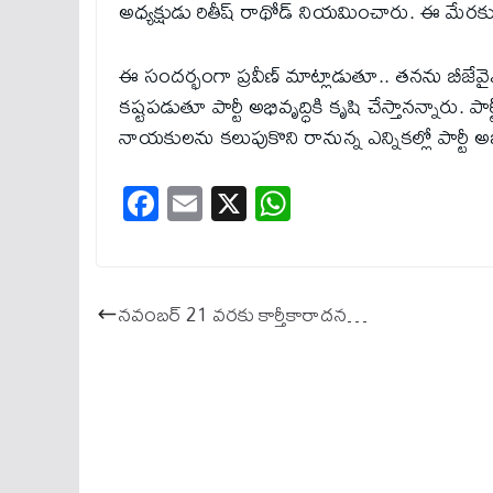
అధ్యక్షుడు రితీష్ రాథోడ్ నియమించారు. ఈ మే
ఈ సందర్భంగా ప్రవీణ్ మాట్లాడుతూ.. తనను బీజేవై
కష్టపడుతూ పార్టీ అభివృద్ధికి కృషి చేస్తానన్నారు. ప
నాయకులను కలుపుకొని రానున్న ఎన్నికల్లో పార్టీ అ
Fa
E
X
W
ce
m
ha
bo
ail
ts
ok
A
నవంబర్ 21 వరకు కార్తీకారాదన…
pp