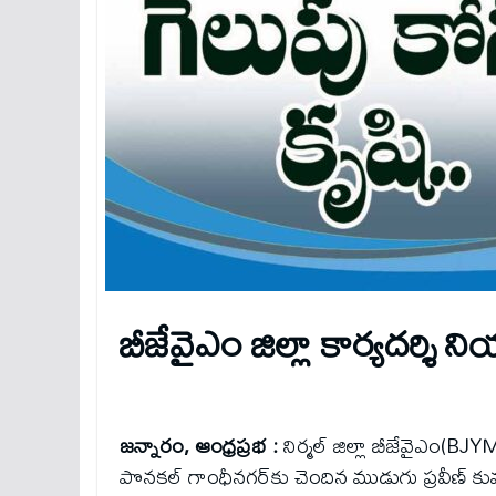
బీజేవైఎం జిల్లా కార్యదర్శి
జన్నారం, ఆంధ్రప్రభ :
నిర్మల్ జిల్లా బీజేవైఎం(BJ
పొనకల్ గాంధీనగర్‌కు చెందిన ముడుగు ప్రవీణ్ కుమ