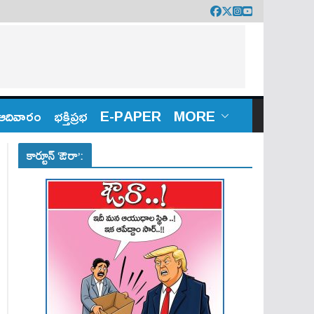
ఆదివారం
భక్తిప్రభ
E-PAPER
MORE
కార్టూన్ ‘ఔరా’: