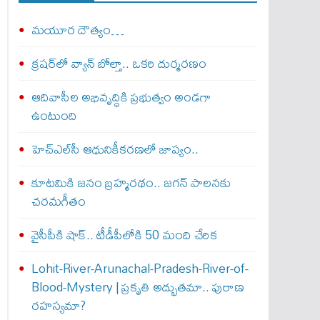
మయూర దౌత్యం…
క్రషర్‌లో వ్యాన్ బోల్తా.. ఒకరి దుర్మరణం
ఆదివాసీల అభివృద్ధికి ప్రభుత్వం అండగా
ఉంటుంది
హెచ్‌ఎల్‌సీ ఆధునికీకరణలో జాప్యం..
కూటమికి జనం బ్రహ్మరథం.. జగన్‌ పాలనకు
చరమగీతం
వైసీపీకి షాక్‌.. టీడీపీలోకి 50 మంది చేరిక
Lohit-River-Arunachal-Pradesh-River-of-
Blood-Mystery | ప్రకృతి అద్భుతమా.. పురాణ
రహస్యమా?