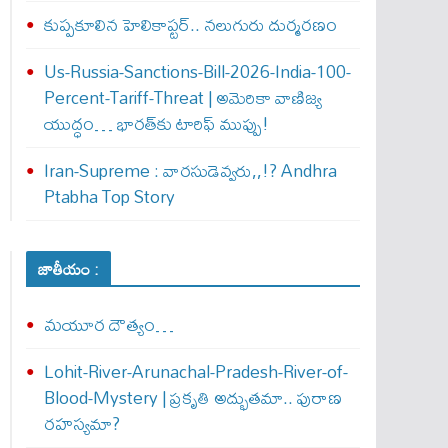
కుప్పకూలిన హెలికాప్టర్‌.. నలుగురు దుర్మరణం
Us-Russia-Sanctions-Bill-2026-India-100-
Percent-Tariff-Threat | అమెరికా వాణిజ్య
యుద్ధం… భారత్‌కు టారిఫ్ ముప్పు!
Iran-Supreme : వార‌సుడెవ్వ‌రు,,!? Andhra
Ptabha Top Story
జాతీయం :
మయూర దౌత్యం…
Lohit-River-Arunachal-Pradesh-River-of-
Blood-Mystery | ప్రకృతి అద్భుతమా.. పురాణ
రహస్యమా?