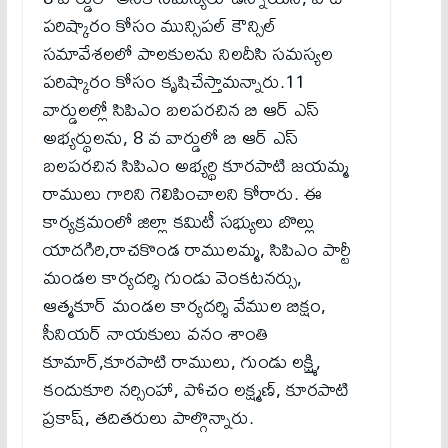
పరిష్కారం కోసం మున్సిపల్ కౌన్సిల్
సమావేశలలో పాలకులను నిలదీసి సమస్యల
పరిష్కారం కోసం కృషిచేస్తామన్నారు.11
వార్డులల్లో సిపిఎం బలపరచిన బి ఆర్ ఎస్
అభ్యర్థులను, 8 వ వార్డులో బి ఆర్ ఎస్
బలపరచిన సిపిఎం అభ్యర్థి కూరపాటి జయమ్మ
రాములు గారిని గెలిపించాలని కోరారు. ఈ
కార్యక్రమంలో జిల్లా కమిటీ సభ్యులు బొల్లు
యాదగిరి,రాచకొండ రాములమ్మ, సిపిఎం పార్టీ
మండల కార్యదర్శి గుండు వెంకటనర్సు,
ఆత్మకూర్ మండల కార్యదర్శి వేముల బిక్షం,
సీనియర్ నాయకులు వనం శాంతి
కూమార్,కూరపాటి రాములు, గుండు లక్ష్మి,
కందుకూరి నర్సింహా, పోచం లక్ష్మణ్, కూరపాటి
ప్రకాష్, తదితరులు పాల్గొన్నారు.