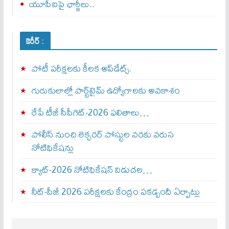
యూపీఐపై ఛార్జీలు..
కెరీర్ :
పోటీ పరీక్షలకు కీలక అప్‌డేట్స్.
గురుకులాల్లో పార్ట్‌టైమ్ ఉద్యోగాలకు అవకాశం
రేపే టీజీ సీపీగెట్‌-2026 ఫలితాలు…
పోలీస్ నుంచి లెక్చరర్ పోస్టుల వరకు వరుస
నోటిఫికేషన్లు
క్యాట్-2026 నోటిఫికేషన్ విడుదల…
నీట్-పీజీ 2026 పరీక్షలకు కేంద్రం పకడ్బందీ ఏర్పాట్లు