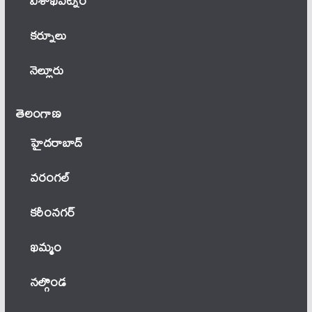
విశాఖపట్నం
కర్నూలు
నెల్లూరు
తెలంగాణ‌
హైదరాబాద్
వ‌రంగ‌ల్
కరీంనగర్
ఖ‌మ్మం
నల్గొండ