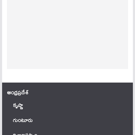
ఆంధ్ర‌ప్ర‌దేశ్
కృష్ణా
గుంటూరు