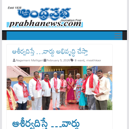
ఆశీర్వదిస్తే …వార్డు అభివృద్ధి చేస్తా
Nagamani Malligari
February 5, 2026
8 ward
,
moothkoor
ఆశీర్వదిస్తే …వార్డు