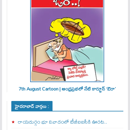
7th August Cartoon | ఆంధ్రప్రభలో నేటి కార్టూన్ ‘ఔరా’
హైదరాబాద్ వార్తలు :
రాయదుర్గం భూ వివాదంలో టీజీఐఐసీకి ఊరట..