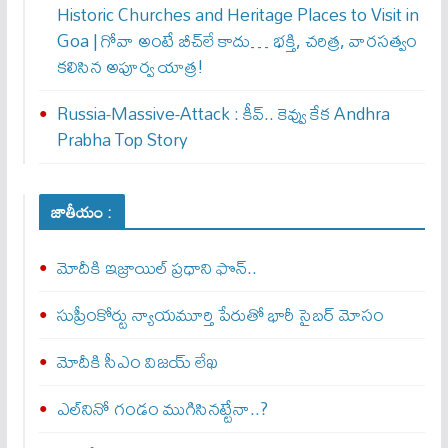
Historic Churches and Heritage Places to Visit in
Goa | గోవా అంటే బీచ్‌లే కాదు… భక్తి, చరిత్ర, వారసత్వం
కలిసిన అపూర్వ యాత్ర!
Russia-Massive-Attack : కీవ్‌.. కెవ్వు కేక‌ Andhra
Prabha Top Story
జాతీయం :
మోదీకి ఇజ్రాయిల్ ప్ర‌ధాని ఫొన్..
సుప్రీంకోర్టు న్యాయమూర్తి పేరుతో భారీ సైబర్ మోసం
మోదీకి సీఎం విజయ్ లేఖ
ఎల్‌నినో గండం ముగిసినట్టేనా..?