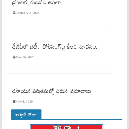
ప్రజలకు రుణపడి ఉంటా..
February 9, 2026
డీజీపీతో భేటీ.. పోలీసింగ్‌పై కీలక సూచనలు
May 26, 2026
రసాయన పరిశ్రమల్లో వరుస ప్రమాదాలు
May 3, 2026
కార్టూన్ ‘ఔరా’: