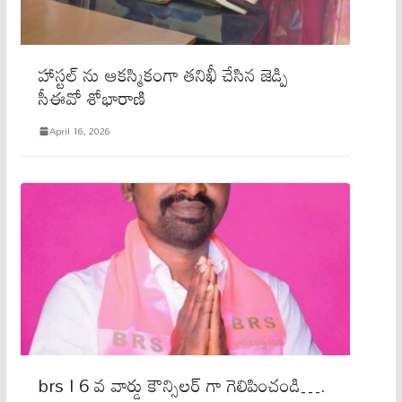
హాస్టల్ ను ఆకస్మికంగా తనిఖీ చేసిన జెడ్పి
సీఈవో శోభారాణి
April 16, 2026
brs l 6 వ వార్డు కౌన్సిలర్ గా గెలిపించండి….