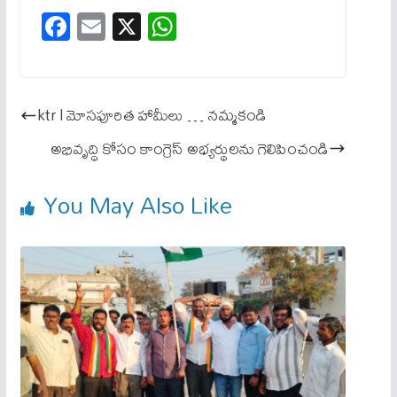
Fa
E
X
W
ce
m
ha
bo
ail
ts
ok
A
ktr l మోసపూరిత హామీలు … నమ్మకండి
pp
అభివృద్ధి కోసం కాంగ్రెస్ అభ్యర్థులను గెలిపించండి
You May Also Like