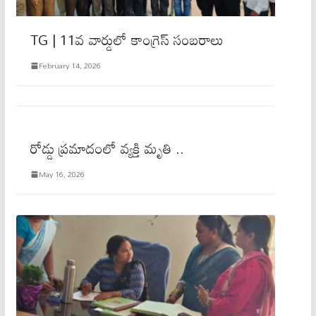
TG | 11వ వార్డులో కాంగ్రెస్ సంబరాలు
February 14, 2026
రోడ్డు ప్రమాదంలో వ్య‌క్తి మృతి ..
May 16, 2026