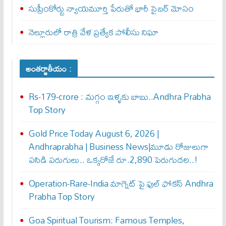
సుప్రీంకోర్టు న్యాయమూర్తి పేరుతో భారీ సైబర్ మోసం
నెల్లూరులో రాత్రి వేళ ప్రత్యేక పోలీసు నిఘా
అంతర్జాతీయం :
Rs-179-crore : మ‌గ్గం ఇళ్ళ‌కు బాబు..Andhra Prabha
Top Story
Gold Price Today August 6, 2026 |
Andhraprabha | Business News|మూడు రోజులుగా
పసిడి పరుగులు.. ఒక్కరోజే రూ.2,890 పెరుగుద‌ల‌..!
Operation-Rare-India మాగ్నెట్ పై ఫుల్ ఫోక‌స్ Andhra
Prabha Top Story
Goa Spiritual Tourism: Famous Temples,