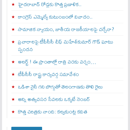
హైదరాబాద్ రోడ్లకు కొత్త ప్రణాళిక..
కాంగ్రెస్ ఎమ్మెల్యే కుటుంబంలో వివాదం..
సామాజిక న్యాయం, జాతీయ రాజకీయాలపై చర్చేనా?
ప్రచారాలపై టీపీసీసీ చీఫ్ మహేశ్‌కుమార్ గౌడ్ ఘాటు
స్పందన
అల‌ర్ట్ ! ఈ ప్రాంతాల్లో రాత్రి వరకు వర్షం…
టీపీసీసీ రాష్ట్ర కార్యవర్గ సమావేశం
ఒడిశా నైనీ గని బొగ్గుతో తెలంగాణకు తొలి రైలు
అన్ని అత్యవసర సేవలకు ఒక్క‌టే నెంబ‌ర్‌
కొత్త చరిత్రకు నాంది: క‌ల్వ‌కుంట్ల కవిత