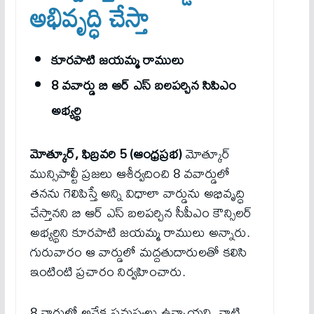
అభివృద్ధి చేస్తా
కూరపాటి జయమ్మ రాములు
8 వవార్డు బి ఆర్ ఎస్ బలపర్చిన సిపిఎం
అభ్యర్థి
మోత్కూర్, ఫిబ్రవరి 5 (ఆంధ్రప్రభ)
మోత్కూర్
మున్సిపాల్టీ ప్రజలు ఆశీర్వదించి 8 వవార్డులో
తనను గెలిపిస్తే అన్ని విధాలా వార్డును అభివృద్ధి
చేస్తానని బి ఆర్ ఎస్ బలపర్చిన సీపీఎం కౌన్సిలర్
అభ్యర్థిని కూరపాటి జయమ్మ రాములు అన్నారు.
గురువారం ఆ వార్డులో మద్దతుదారులతో కలిసి
ఇంటింటి ప్రచారం నిర్వహించారు.
8 వార్డులో అనేక సమస్యలు ఉన్నాయని, వాటి