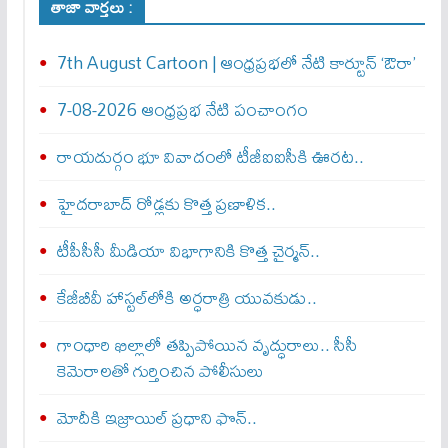
తాజా వార్తలు :
7th August Cartoon | ఆంధ్రప్రభలో నేటి కార్టూన్ ‘ఔరా’
7-08-2026 ఆంధ్రప్రభ నేటి పంచాంగం
రాయదుర్గం భూ వివాదంలో టీజీఐఐసీకి ఊరట..
హైదరాబాద్ రోడ్లకు కొత్త ప్రణాళిక..
టీపీసీసీ మీడియా విభాగానికి కొత్త చైర్మన్..
కేజీబీవీ హాస్టల్‌లోకి అర్ధరాత్రి యువకుడు..
గాంధారి ఖిల్లాలో తప్పిపోయిన వృద్ధురాలు.. సీసీ
కెమెరాలతో గుర్తించిన పోలీసులు
మోదీకి ఇజ్రాయిల్ ప్ర‌ధాని ఫొన్..