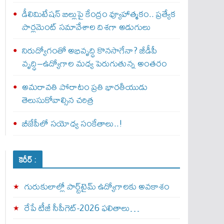
డీలిమిటేషన్ బిల్లుపై కేంద్రం వ్యూహాత్మకం.. ప్రత్యేక
పార్లమెంట్ సమావేశాల దిశగా అడుగులు
నిరుద్యోగంతో అభివృద్ధి కొనసాగేనా? జీడీపీ
వృద్ధి–ఉద్యోగాల మధ్య పెరుగుతున్న అంతరం
అమరావతి పోరాటం ప్రతి భారతీయుడు
తెలుసుకోవాల్సిన చరిత్ర
బీజేపీలో సయోధ్య సంకేతాలు..!
కెరీర్ :
గురుకులాల్లో పార్ట్‌టైమ్ ఉద్యోగాలకు అవకాశం
రేపే టీజీ సీపీగెట్‌-2026 ఫలితాలు…