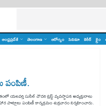
ఆంధ్ర‌ప్ర‌దేశ్
తెలంగాణ‌
ఆరోగ్యం
సినిమా
కెరీర్
క్రైం
ు పంపిణీ.
తంలో యలవర్తి సునీల్ చౌదరి ట్రస్ట్ వ్యవస్థాపక అధ్యక్షురాలు
ర పొట్లాలు పంపిణీ కార్యక్రమం శుక్రవారం నిర్వహించారు.