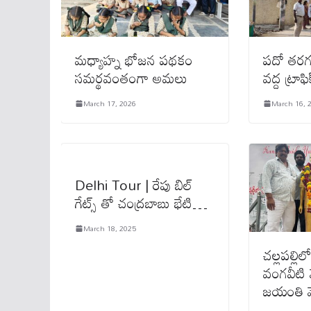
మధ్యాహ్న భోజన పథకం
పదో తరగతి
సమర్థవంతంగా అమలు
వద్ద ట్రాఫ
March 17, 2026
March 16, 
Delhi Tour | రేపు బిల్
గేట్స్ తో చంద్ర‌బాబు భేటి…
March 18, 2025
చల్లపల్ల
వంగవీట
జయంతి వ