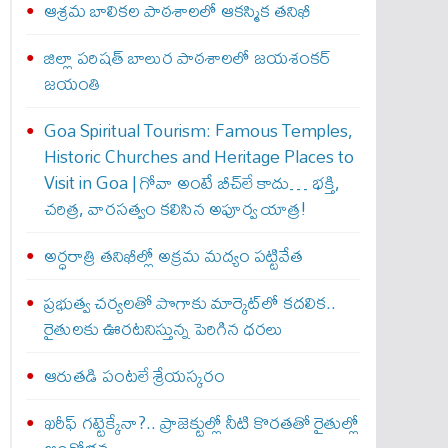
ఆశ్రమ బాలికల పాఠశాలలో ఆకస్మిక తనిఖీ
జిల్లా పరిషత్ బాలుర పాఠశాలలో జయశంకర్
జయంతి
Goa Spiritual Tourism: Famous Temples,
Historic Churches and Heritage Places to
Visit in Goa | గోవా అంటే బీచ్‌లే కాదు… భక్తి,
చరిత్ర, వారసత్వం కలిసిన అపూర్వ యాత్ర!
అర్ధరాత్రి తనిఖీల్లో అక్రమ మద్యం పట్టివేత
ప్రభుత్వ చర్యలతో పొగాకు మార్కెట్‌లో కదలిక..
రైతులకు ఊరటనిస్తున్న పెరిగిన ధరలు
ఆరుతడి పంటలే శ్రేయస్కరం
ఖరీఫ్ గట్టెక్కేనా?.. ప్రాజెక్టుల్లో నీటి కొరతతో రైతుల్లో