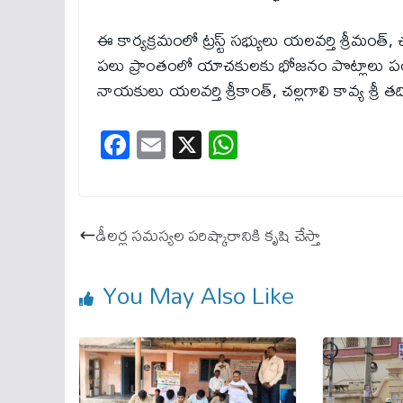
ఈ కార్యక్రమంలో ట్రస్ట్ సభ్యులు యలవర్తి శ్రీమంత్,
పలు ప్రాంతంలో యాచకులకు భోజనం పొట్లాలు పంపిణీ చే
నాయకులు యలవర్తి శ్రీకాంత్, చల్లగాలి కావ్య శ్రీ తద
Fa
E
X
W
ce
m
ha
bo
ail
ts
ok
A
డీలర్ల సమస్యల పరిష్కారానికి కృషి చేస్తా
pp
You May Also Like