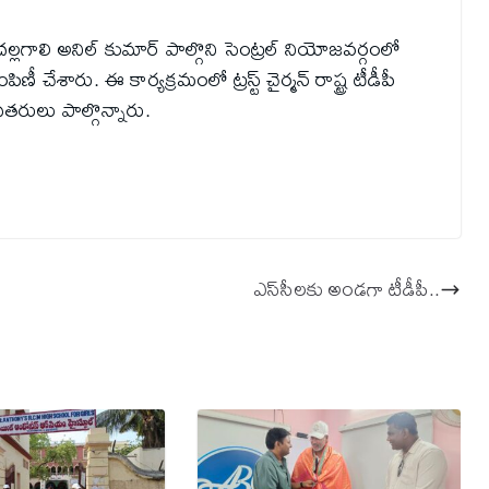
 చల్లగాలి అనిల్ కుమార్ పాల్గొని సెంట్రల్ నియోజవర్గంలో
శారు. ఈ కార్యక్రమంలో ట్రస్ట్ చైర్మన్ రాష్ట్ర టీడీపీ
ితరులు పాల్గొన్నారు.
ఎస్‌సీలకు అండగా టీడీపీ..