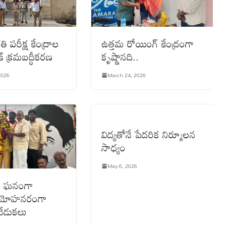
 పరీక్ష కేంద్రాల
ఉత్తమ రోయింగ్ కేంద్రంగా
ిక్ క్రమబద్ధీకరణ
కృష్ణానది..
2026
March 24, 2026
విద్యతోనే పేదరిక నిర్మూలన
సాధ్యం
May 6, 2026
ిలో ఘనంగా
ి మోహనరంగా
ేడుకలు