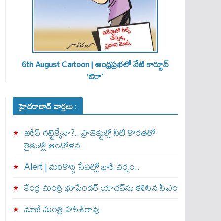
6th August Cartoon | ఆంధ్రప్రభలో నేటి కార్టూన్
‘ఔరా’
హైదరాబాద్ వార్తలు :
ఖరీఫ్ గట్టెక్కేనా?.. ప్రాజెక్టుల్లో నీటి కొరతతో
రైతుల్లో ఆందోళన
Alert | మ‌రికొద్ది సేప‌ట్లో భారీ వ‌ర్షం..
కేంద్ర మంత్రి భూపేందర్ యాదవ్‌ను కలిసిన సీఎం
మాజీ మంత్రి హరీశ్‌రావు