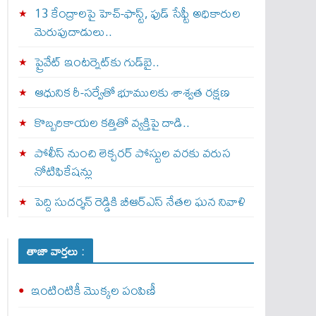
13 కేంద్రాలపై హెచ్-ఫాస్ట్, ఫుడ్ సేఫ్టీ అధికారుల
మెరుపుదాడులు..
ప్రైవేట్‌ ఇంటర్నెట్‌కు గుడ్‌బై..
ఆధునిక రీ-సర్వేతో భూములకు శాశ్వత రక్షణ
కొబ్బరికాయల కత్తితో వ్యక్తిపై దాడి..
పోలీస్ నుంచి లెక్చరర్ పోస్టుల వరకు వరుస
నోటిఫికేషన్లు
పెద్ది సుదర్శన్ రెడ్డికి బీఆర్‌ఎస్ నేతల ఘన నివాళి
తాజా వార్తలు :
ఇంటింటికీ మొక్కల పంపిణీ