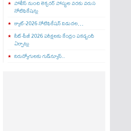
పోలీస్ నుంచి లెక్చరర్ పోస్టుల వరకు వరుస
నోటిఫికేషన్లు
క్యాట్-2026 నోటిఫికేషన్ విడుదల…
నీట్-పీజీ 2026 పరీక్షలకు కేంద్రం పకడ్బందీ
ఏర్పాట్లు
నిరుద్యోగులకు గుడ్‌న్యూస్..