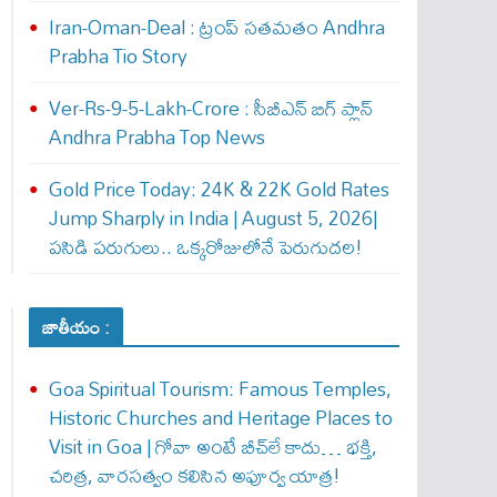
Iran-Oman-Deal : ట్రంప్ స‌త‌మ‌తం Andhra
Prabha Tio Story
Ver-Rs-9-5-Lakh-Crore : సీబీఎన్ బిగ్ ప్లాన్
Andhra Prabha Top News
Gold Price Today: 24K & 22K Gold Rates
Jump Sharply in India | August 5, 2026|
పసిడి పరుగులు.. ఒక్కరోజులోనే పెరుగుద‌ల‌!
జాతీయం :
Goa Spiritual Tourism: Famous Temples,
Historic Churches and Heritage Places to
Visit in Goa | గోవా అంటే బీచ్‌లే కాదు… భక్తి,
చరిత్ర, వారసత్వం కలిసిన అపూర్వ యాత్ర!