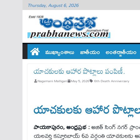
Thursday, August 6, 2026
ముఖ్యాంశాలు
జాతీయం
అంతర్జాతీయం
యాచకులకు ఆహార పొట్లాలు పంపిణీ.
Nagamani Malligari
May 5, 2026
6th Death Anniversary
యాచకులకు ఆహార పొట్లాల
పాయకాపురం, ఆంధ్రప్రభ :
అజిత్ సింగ్ నగర్ ప్రాం
యలవర్తి కస్తూరిబాయ్ 6వ వర్ధంతి యాచకులకు ఆహా