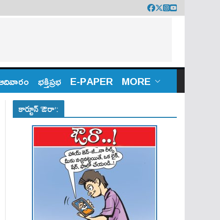
ఆదివారం
భక్తిప్రభ
E-PAPER
MORE
కార్టూన్ ‘ఔరా’: