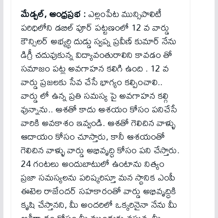
మేడ్చల్, ఆంధ్రప్రభ :
ఎల్లంపేట మున్సిపాలిటీ
పరిధిలోని డబిల్ పూర్ పట్టణంలో 12 వ వార్డు
కౌన్సిలర్ అభ్యర్థి దుడ్డు స్వప్న ప్రవీణ్ కుమార్ నేను
డిగ్రీ చదువుకున్న విద్యావంతురాలిని కావడం తో
సమాజం పట్ల అవగాహన కలిగి ఉంది . 12 వ
వార్డు ప్రజలకు సేవ చేసే భాగ్యం కల్పించాలి..
వార్డు లో ఉన్న ప్రతి సమస్య పై అవగాహన కల్గి
వున్నాను.. ఆశతో కాదు ఆశయం కోసం పనిచేసే
వారికి అవకాశం ఇవ్వండి. ఆశతో గెలిచిన వాళ్ళు
ఆదాయం కోసం చూస్తారు, కానీ ఆశయంతో
గెలిచిన వాళ్ళు వార్డు అభివృద్ధి కోసం పని చేస్తారు.
24 గంటలు అందుబాటులో ఉంటాను నిత్యం
ప్రజా సమస్యలను పరిష్కరిస్తూ మన స్థానిక ఎంపీ
ఈటెల రాజేందర్ సహకారంతో వార్డు అభివృద్ధికి
కృషి చేస్తానని, మీ అందరిలో ఒక్కరినైనా నేను మీ