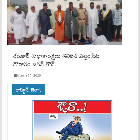
రంజాన్ శుభాకాంక్షలు తెలిపిన ఎల్లంపేట
గౌరారం జగన్ గౌడ్..
March 21, 2026
కార్టూన్ ‘ఔరా’: