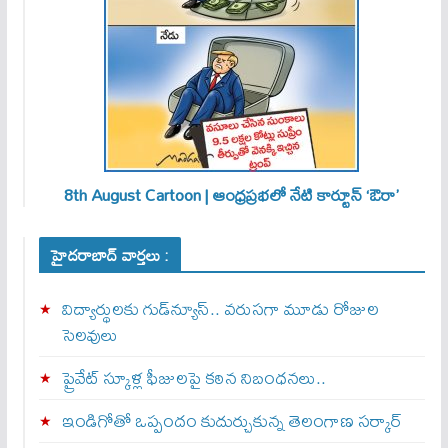
8th August Cartoon | ఆంధ్రప్రభలో నేటి కార్టూన్ ‘ఔరా’
హైదరాబాద్ వార్తలు :
విద్యార్థులకు గుడ్‌న్యూస్.. వరుసగా మూడు రోజుల
సెలవులు
ప్రైవేట్ స్కూళ్ల ఫీజులపై కఠిన నిబంధనలు..
ఇండిగోతో ఒప్పందం కుదుర్చుకున్న తెలంగాణ స‌ర్కార్