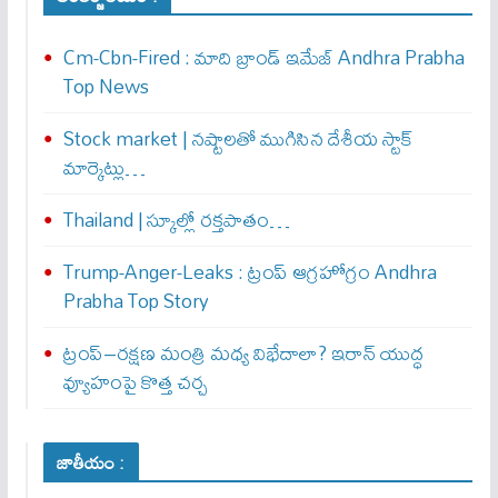
Cm-Cbn-Fired : మాది బ్రాండ్ ఇమేజ్ Andhra Prabha
Top News
Stock market | నష్టాలతో ముగిసిన దేశీయ స్టాక్
మార్కెట్లు…
Thailand | స్కూల్లో రక్తపాతం…
Trump-Anger-Leaks : ట్రంప్ ఆగ్ర‌హోగ్రం Andhra
Prabha Top Story
ట్రంప్–రక్షణ మంత్రి మధ్య విభేదాలా? ఇరాన్ యుద్ధ
వ్యూహంపై కొత్త చర్చ
జాతీయం :