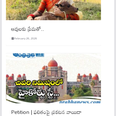
ఆవులకు ప్రేమతో..
February 26, 2026
Petition | ఫలితంపై ప్రకటన వాయిదా