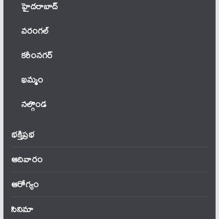
హైదరాబాద్
వ‌రంగ‌ల్
కరీంనగర్
ఖ‌మ్మం
నల్గొండ
భక్తిప్రభ
ఆదివారం
ఆరోగ్యం
సినిమా