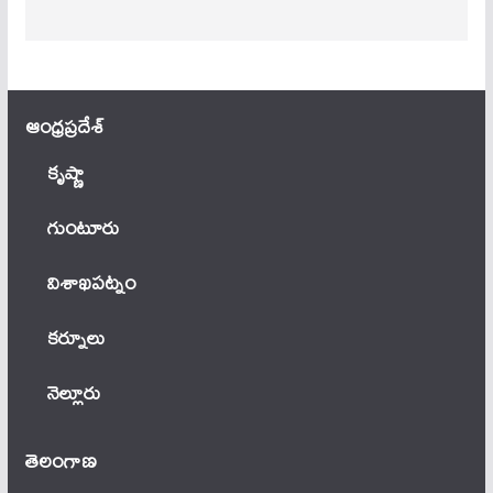
ఆంధ్ర‌ప్ర‌దేశ్
కృష్ణా
గుంటూరు
విశాఖపట్నం
కర్నూలు
నెల్లూరు
తెలంగాణ‌