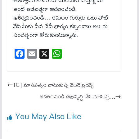
ఆశీర్వాదం కోసం మీ ముందుకు వస్తున్న మీ
ఇంటి ఆడబిడ్డగా ఆదరించండి
ఆశీర్వదించండి… కమలం గుర్తుకు ఓటు వోట్
వేసి మీకు సేవ చేసే భాగ్యం కల్పించాలి అని ఈ
సందర్భంగా కోరుకుంటున్నాను.
Fa
E
X
W
ce
m
ha
bo
ail
ts
ok
A
TG | మానవత్వం చాటుకున్న వెదిరె బ్రదర్స్
pp
ఆదరించండి అభివృద్ధి చేసి చూపిస్తా…
You May Also Like