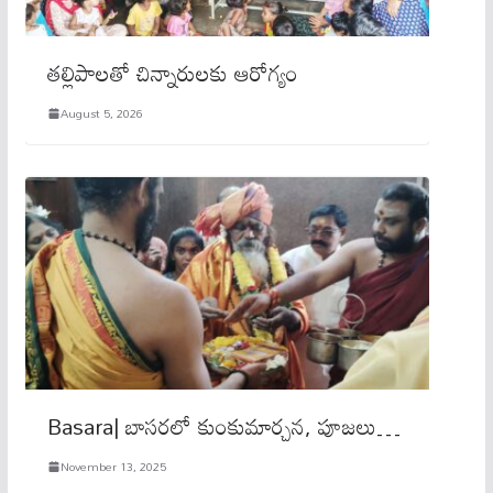
తల్లిపాలతో చిన్నారులకు ఆరోగ్యం
August 5, 2026
Basara| బాస‌ర‌లో కుంకుమార్చ‌న‌, పూజ‌లు…
November 13, 2025