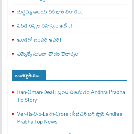
దుర్గమ్మ ఆలయానికి భారీ విరాళం..
పసిడి కప్పల రహస్యం ఇదే..!
ఇండిగో బంపర్ ఆఫర్!
ఎమ్మెల్యే సుజనా చౌదరి ఔదార్యం
అంతర్జాతీయం :
Iran-Oman-Deal : ట్రంప్ స‌త‌మ‌తం Andhra Prabha
Tio Story
Ver-Rs-9-5-Lakh-Crore : సీబీఎన్ బిగ్ ప్లాన్ Andhra
Prabha Top News