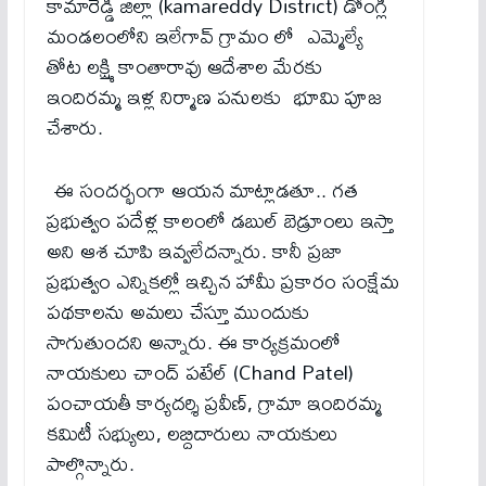
కామారెడ్డి జిల్లా (kamareddy District) డోంగ్లి
మండలంలోని ఇలేగావ్ గ్రామం లో ఎమ్మెల్యే
తోట లక్ష్మి కాంతారావు ఆదేశాల మేరకు
ఇందిరమ్మ ఇళ్ల నిర్మాణ పనులకు భూమి పూజ
చేశారు.
ఈ సందర్భంగా ఆయన మాట్లాడతూ.. గత
ప్రభుత్వం పదేళ్ల కాలంలో డబుల్ బెడ్రూంలు ఇస్తా
అని ఆశ చూపి ఇవ్వలేదన్నారు. కానీ ప్రజా
ప్రభుత్వం ఎన్నికల్లో ఇచ్చిన హామీ ప్రకారం సంక్షేమ
పథకాలను అమలు చేస్తూ ముందుకు
సాగుతుందని అన్నారు. ఈ కార్యక్రమంలో
నాయకులు చాంద్ పటేల్ (Chand Patel)
పంచాయతీ కార్యదర్శి ప్రవీణ్, గ్రామా ఇందిరమ్మ
కమిటీ సభ్యులు, లబ్దిదారులు నాయకులు
పాల్గొన్నారు.