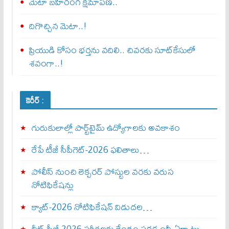
మెటా బ‌హిరంగ క్షమాపణ..
దిగొచ్చిన మెటా..!
ప్రియుడి కోసం భర్తను వదిలి.. చివరకు సూట్‌కేసులో
శవంగా..!
కెరీర్ :
గురుకులాల్లో పార్ట్‌టైమ్ ఉద్యోగాలకు అవకాశం
రేపే టీజీ సీపీగెట్‌-2026 ఫలితాలు…
పోలీస్ నుంచి లెక్చరర్ పోస్టుల వరకు వరుస
నోటిఫికేషన్లు
క్యాట్-2026 నోటిఫికేషన్ విడుదల…
నీట్-పీజీ 2026 పరీక్షలకు కేంద్రం పకడ్బందీ ఏర్పాట్లు