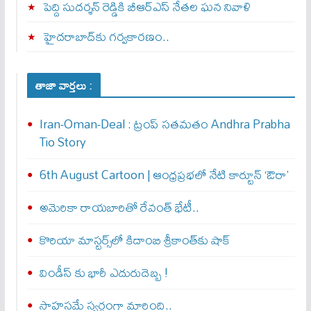
పెద్ది సుదర్శన్ రెడ్డికి బీఆర్‌ఎస్ నేతల ఘన నివాళి
హైదరాబాద్‌కు గర్వకారణం..
తాజా వార్తలు :
Iran-Oman-Deal : ట్రంప్ స‌త‌మ‌తం Andhra Prabha
Tio Story
6th August Cartoon | ఆంధ్రప్రభలో నేటి కార్టూన్ ‘ఔరా’
అమెరికా రాయబారితో రేవంత్ భేటీ..
కొరియా మాస్టర్స్‌లో కిదాంబి శ్రీకాంత్‌కు షాక్
విండీస్ కు భారీ ఎదురుదెబ్బ !
సాహసమే స్వర్ణంగా మారింది..