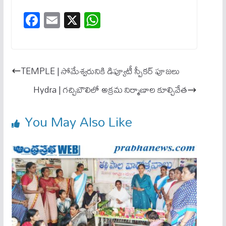
Fa
E
X
W
ce
m
ha
bo
ail
ts
ok
A
TEMPLE | సోమేశ్వరునికి డిప్యూటీ స్పీకర్ పూజ‌లు
pp
Hydra | గ‌చ్చిబౌలిలో అక్ర‌మ నిర్మాణాల కూల్చివేత‌
You May Also Like