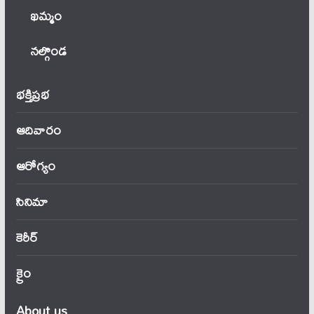
ఖ‌మ్మం
నల్గొండ
భక్తిప్రభ
ఆదివారం
ఆరోగ్యం
సినిమా
కెరీర్
క్రైం
About us