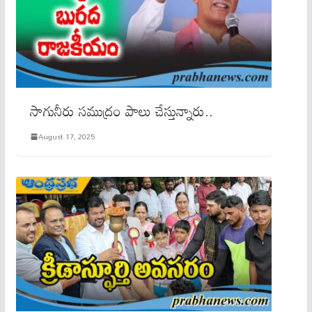
సాగునీరు సముద్రం పాలు చేస్తున్నారు..
August 17, 2025