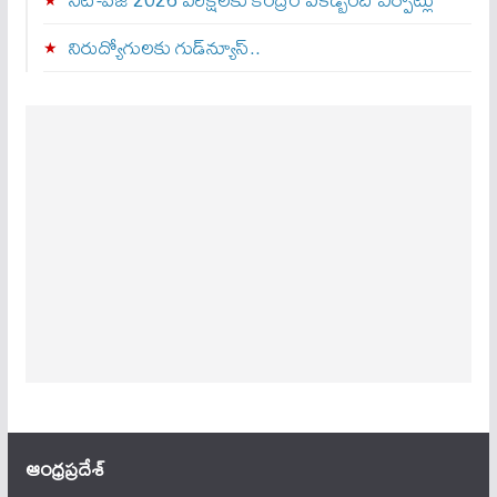
నిరుద్యోగులకు గుడ్‌న్యూస్..
ఆంధ్ర‌ప్ర‌దేశ్