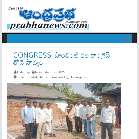
CONGRESS |సొంతింటి కల కాంగ్రెస్
తోనే సాధ్యం
Bala Raju
November 17, 2025
Chand Patel
,
district
,
kamareddy
,
Telangana