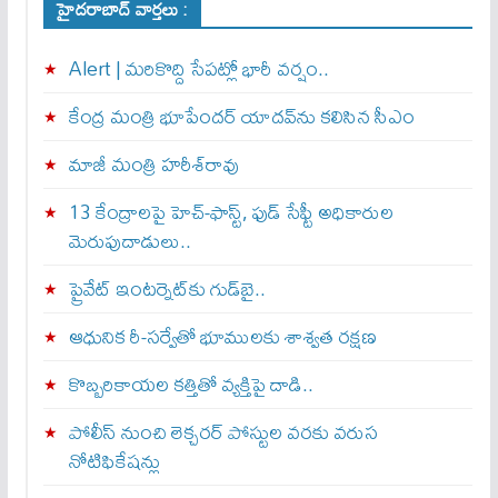
హైదరాబాద్ వార్తలు :
Alert | మ‌రికొద్ది సేప‌ట్లో భారీ వ‌ర్షం..
కేంద్ర మంత్రి భూపేందర్ యాదవ్‌ను కలిసిన సీఎం
మాజీ మంత్రి హరీశ్‌రావు
13 కేంద్రాలపై హెచ్-ఫాస్ట్, ఫుడ్ సేఫ్టీ అధికారుల
మెరుపుదాడులు..
ప్రైవేట్‌ ఇంటర్నెట్‌కు గుడ్‌బై..
ఆధునిక రీ-సర్వేతో భూములకు శాశ్వత రక్షణ
కొబ్బరికాయల కత్తితో వ్యక్తిపై దాడి..
పోలీస్ నుంచి లెక్చరర్ పోస్టుల వరకు వరుస
నోటిఫికేషన్లు