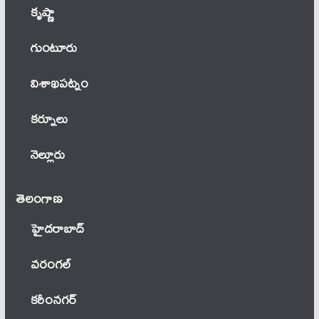
కృష్ణా
గుంటూరు
విశాఖపట్నం
కర్నూలు
నెల్లూరు
తెలంగాణ‌
హైదరాబాద్
వ‌రంగ‌ల్
కరీంనగర్