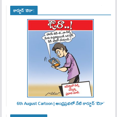
కార్టూన్ ‘ఔరా’:
6th August Cartoon | ఆంధ్రప్రభలో నేటి కార్టూన్ ‘ఔరా’