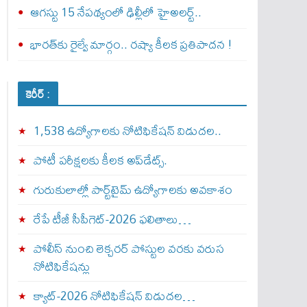
ఆగస్టు 15 నేపథ్యంలో ఢిల్లీలో హైఅలర్ట్..
భారత్‌కు రైల్వే మార్గం.. రష్యా కీలక ప్రతిపాదన !
కెరీర్ :
1,538 ఉద్యోగాలకు నోటిఫికేషన్ విడుదల..
పోటీ పరీక్షలకు కీలక అప్‌డేట్స్.
గురుకులాల్లో పార్ట్‌టైమ్ ఉద్యోగాలకు అవకాశం
రేపే టీజీ సీపీగెట్‌-2026 ఫలితాలు…
పోలీస్ నుంచి లెక్చరర్ పోస్టుల వరకు వరుస
నోటిఫికేషన్లు
క్యాట్-2026 నోటిఫికేషన్ విడుదల…