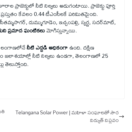
ూరాల ప్రాజెక్టులో నీటి నిల్వలు అడుగంటాయి. ప్రాజెక్టు పూర్తి
ా, ప్రస్తుతం కేవలం 0.44 టీఎంసీలకే పరిమితమైంది.
సీతమ్మసాగర్, దుమ్ముగూడెం, ఇచ్చంపల్లి, స్వర్ణ, సదర్‌మాట్,
కుని
ప్రమాద ఘంటికలు
మోగిస్తున్నాయి.
ే తెలంగాణలోనే
నీటి ఎద్దడి అధికంగా
ఉంది. దక్షిణ
శాతం జలాశయాల్లో నీటి నిల్వలు ఉండగా, తెలంగాణలో 25
ు తెలుస్తోంది.
ుతి
Telangana Solar Power | మహిళా సంఘాలతో సౌర
విద్యుత్ విప్లవం