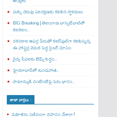
ఆంక్షలు
మస్కి చెరువు పరిరక్షణకు కదిలిన స్థానికులు
BIG Breaking | తెలంగాణ బాస్కెట్‌బాల్‌లో
కలకలం..
రకరకాల ఆఫర్ల పేరుతో కలర్‌ఫుల్‌గా కనిపిస్తున్న
ఈ పోస్టర్ల వెనుక పెద్ద సైబర్ మోసం
వైద్య సేవలకు టిమ్స్‌ సిద్ధం..
హైదరాబాద్‌లో కుండపోత..
సామాన్యుడి వంటింటిపై పెను భారం..
తాజా వార్తలు :
మహిళను సజీవంగా దహనం చేశారా?