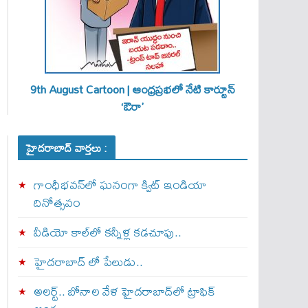
9th August Cartoon | ఆంధ్రప్రభలో నేటి కార్టూన్
‘ఔరా’
హైదరాబాద్ వార్తలు :
గాంధీభవన్‌లో ఘనంగా క్విట్‌ ఇండియా
దినోత్సవం
వీడియో కాల్‌లో కన్నీళ్ల కడచూపు..
హైదరాబాద్ లో పేలుడు..
అలర్ట్‌.. బోనాల వేళ హైదరాబాద్‌లో ట్రాఫిక్‌