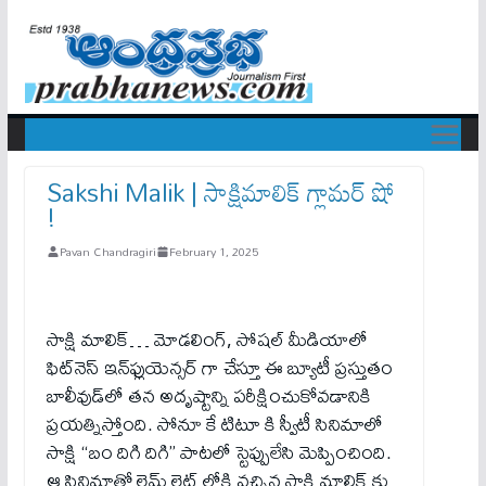
Sakshi Malik | సాక్షిమాలిక్ గ్లామర్ షో
!
Pavan Chandragiri
February 1, 2025
సాక్షి మాలిక్… మోడలింగ్, సోషల్ మీడియాలో
ఫిట్‌నెస్ ఇన్‌ఫ్లుయెన్సర్ గా చేస్తూ ఈ బ్యూటీ ప్రస్తుతం
బాలీవుడ్‌లో తన అదృష్టాన్ని పరీక్షించుకోవడానికి
ప్రయత్నిస్తోంది. సోనూ కే టిటూ కి స్వీటీ సినిమాలో
సాక్షి “బం దిగి దిగి” పాటలో స్టెప్పులేసి మెప్పించింది.
ఆ సినిమాతో లైమ్ లైట్ లోకి వచ్చిన సాక్షి మాలిక్ కు