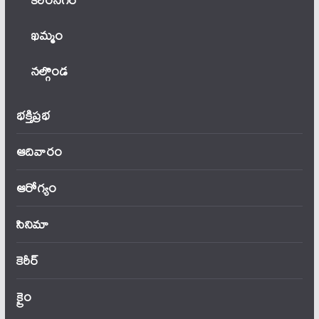
ఖ‌మ్మం
నల్గొండ
భక్తిప్రభ
ఆదివారం
ఆరోగ్యం
సినిమా
కెరీర్
క్రైం