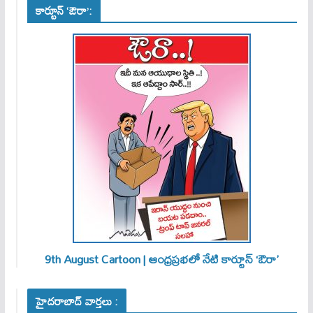
కార్టూన్ ‘ఔరా’:
9th August Cartoon | ఆంధ్రప్రభలో నేటి కార్టూన్ ‘ఔరా’
హైదరాబాద్ వార్తలు :