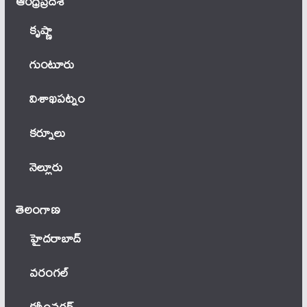
ఆంధ్ర‌ప్ర‌దేశ్
కృష్ణా
గుంటూరు
విశాఖపట్నం
కర్నూలు
నెల్లూరు
తెలంగాణ‌
హైదరాబాద్
వ‌రంగ‌ల్
కరీంనగర్