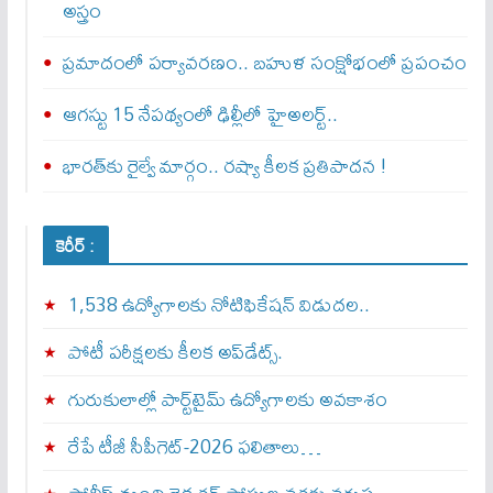
అస్త్రం
ప్రమాదంలో పర్యావరణం.. బహుళ సంక్షోభంలో ప్రపంచం
ఆగస్టు 15 నేపథ్యంలో ఢిల్లీలో హైఅలర్ట్..
భారత్‌కు రైల్వే మార్గం.. రష్యా కీలక ప్రతిపాదన !
కెరీర్ :
1,538 ఉద్యోగాలకు నోటిఫికేషన్ విడుదల..
పోటీ పరీక్షలకు కీలక అప్‌డేట్స్.
గురుకులాల్లో పార్ట్‌టైమ్ ఉద్యోగాలకు అవకాశం
రేపే టీజీ సీపీగెట్‌-2026 ఫలితాలు…