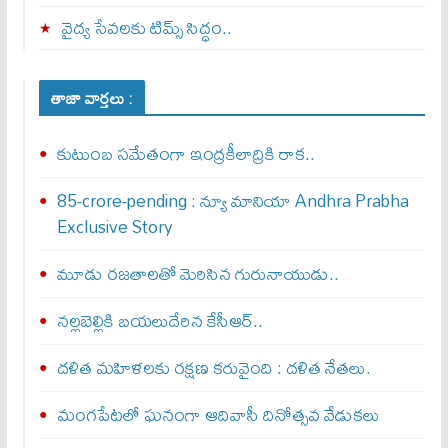
వైద్య సేవలకు టిమ్స్‌ సిద్ధం..
తాజా వార్తలు :
కుటుంబ సమేతంగా ఇంద్రకీలాద్రికి రాక..
85-crore-pending : న్యూ మానియా Andhra Prabha
Exclusive Story
మూడు రజతాలతో మెరిసిన గురునాయుడు..
నల్లబెల్లికి బయలుదేరిన కేసీఆర్‌..
దళిత మహిళలకు రక్షణ కరువైంది : దళిత నేతలు.
మంగపేటలో ఘనంగా ఆదివాసీ దినోత్సవ వేడుకలు