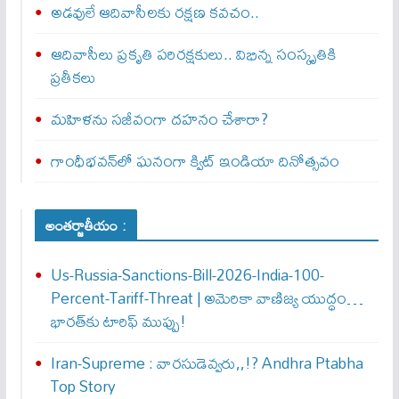
అడవులే ఆదివాసీలకు రక్షణ కవచం..
ఆదివాసీలు ప్రకృతి పరిరక్షకులు.. విభిన్న సంస్కృతికి
ప్రతీకలు
మహిళను సజీవంగా దహనం చేశారా?
గాంధీభవన్‌లో ఘనంగా క్విట్‌ ఇండియా దినోత్సవం
అంతర్జాతీయం :
Us-Russia-Sanctions-Bill-2026-India-100-
Percent-Tariff-Threat | అమెరికా వాణిజ్య యుద్ధం…
భారత్‌కు టారిఫ్ ముప్పు!
Iran-Supreme : వార‌సుడెవ్వ‌రు,,!? Andhra Ptabha
Top Story