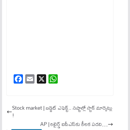
Fa
E
X
W
ce
m
ha
bo
ail
ts
ok
A
Stock market | బడ్జెట్ ఎఫెక్ట్.. నష్టాల్లో స్టాక్ మార్కెట్లు
pp
!
AP | రిటైర్డ్ ఐపీఎస్‌కు కీలక పదవి…