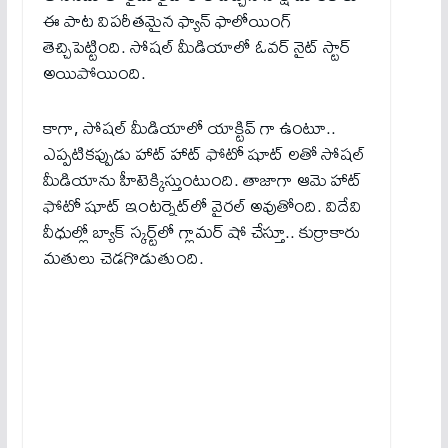
ఈ పాట విపరీతమైన ఫ్యాన్ ఫాలోయింగ్
తెచ్చిపెట్టింది. సోషల్ మీడియాలో ఓవర్ నైట్ స్టార్
అయిపోయింది.
కాగా, సోషల్ మీడియాలో యాక్టివ్ గా ఉంటూ..
ఎప్పటికప్పుడు హాట్ హాట్ ఫోటో షూట్ లతో సోషల్
మీడియాను హీటెక్కిస్తుంటుంది. తాజాగా ఆమె హాట్
ఫోటో షూట్ ఇంటర్నెట్‌లో వైరల్ అవుతోంది. విదేవి
వీధుల్లో బ్యాక్ స్కర్ట్‌లో గ్లామర్ షో చేస్తూ.. కుర్రాకారు
మతులు చెడగొడుతుంది.