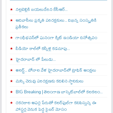
నల్లబెల్లికి బయలుదేరిన కేసీఆర్‌..
ఆదివాసీలు ప్రకృతి పరిరక్షకులు.. విభిన్న సంస్కృతికి
ప్రతీకలు
గాంధీభవన్‌లో ఘనంగా క్విట్‌ ఇండియా దినోత్సవం
వీడియో కాల్‌లో కన్నీళ్ల కడచూపు..
హైదరాబాద్ లో పేలుడు..
అలర్ట్‌.. బోనాల వేళ హైదరాబాద్‌లో ట్రాఫిక్‌ ఆంక్షలు
మస్కి చెరువు పరిరక్షణకు కదిలిన స్థానికులు
BIG Breaking | తెలంగాణ బాస్కెట్‌బాల్‌లో కలకలం..
రకరకాల ఆఫర్ల పేరుతో కలర్‌ఫుల్‌గా కనిపిస్తున్న ఈ
పోస్టర్ల వెనుక పెద్ద సైబర్ మోసం