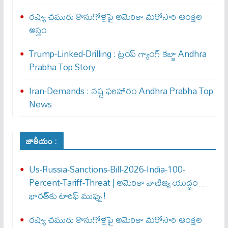
రష్యా చమురు కొనుగోళ్లపై అమెరికా మరోసారి ఆంక్షల
అస్త్రం
Trump-Linked-Drilling : ట్రంప్ గ్యాంగ్ క‌బ్జా Andhra
Prabha Top Story
Iran-Demands : న‌ష్ట ఫ‌రిహారం Andhra Prabha Top
News
జాతీయం :
Us-Russia-Sanctions-Bill-2026-India-100-
Percent-Tariff-Threat | అమెరికా వాణిజ్య యుద్ధం…
భారత్‌కు టారిఫ్ ముప్పు!
రష్యా చమురు కొనుగోళ్లపై అమెరికా మరోసారి ఆంక్షల