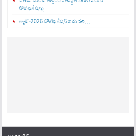
పోలీస్ నుంచి లెక్చరర్ పోస్టుల వరకు వరుస
నోటిఫికేషన్లు
క్యాట్-2026 నోటిఫికేషన్ విడుదల…