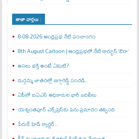
తాజా వార్తలు :
8-08-2026 ఆంధ్రప్రభ నేటి పంచాంగం
8th August Cartoon | ఆంధ్రప్రభలో నేటి కార్టూన్ ‘ఔరా’
అసలు భక్తి అంటే ఏమిటి?
దుర్గమ్మ జాతరల్లో జగ్గారెడ్డి సందడి..
ఏపీలో ఐఏఎస్ అధికారుల భారీ బదిలీలు
యశ్వంతపూర్ ఎక్స్‌ప్రెస్‌కు పెను ప్రమాదం తప్పింది
పేరుకే హెడ్ క్వార్టర్..
గ్రీన్ గుంటూరుకు డిజిటల్ క్రియేటర్ల చేయూత