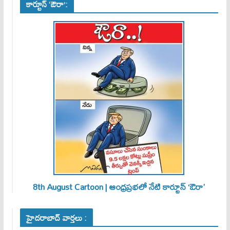
కార్టూన్ ‘ఔరా’:
8th August Cartoon | ఆంధ్రప్రభలో నేటి కార్టూన్ ‘ఔరా’
హైదరాబాద్ వార్తలు :