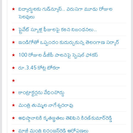
విద్యార్థులకు గుడ్‌న్యూస్.. వరుసగా మూడు రోజుల
సెలవులు
ప్రైవేట్ స్కూళ్ల ఫీజులపై కఠిన నిబంధనలు..
ఇండిగోతో ఒప్పందం కుదుర్చుకున్న తెలంగాణ స‌ర్కార్
100 రోజుల డీజీపీ పాలనపై స్పెషల్ ఫోకస్
రూ.3.45 కోట్ల టోకరా
కాంట్రాక్టర్లను వేధించొద్దు
మంత్రి తుమ్మల నాగేశ్వరరావు
అధిష్ఠానానికి కృతజ్ఞతలు తెలిపిన కిరణ్‌కుమార్‌రెడ్డి
మాజీ మంత్రి నిరంజన్‌రెడ్డి ఆరోపణలు