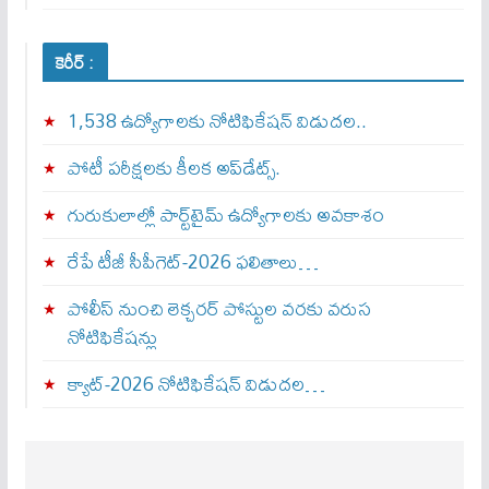
కెరీర్ :
1,538 ఉద్యోగాలకు నోటిఫికేషన్ విడుదల..
పోటీ పరీక్షలకు కీలక అప్‌డేట్స్.
గురుకులాల్లో పార్ట్‌టైమ్ ఉద్యోగాలకు అవకాశం
రేపే టీజీ సీపీగెట్‌-2026 ఫలితాలు…
పోలీస్ నుంచి లెక్చరర్ పోస్టుల వరకు వరుస
నోటిఫికేషన్లు
క్యాట్-2026 నోటిఫికేషన్ విడుదల…