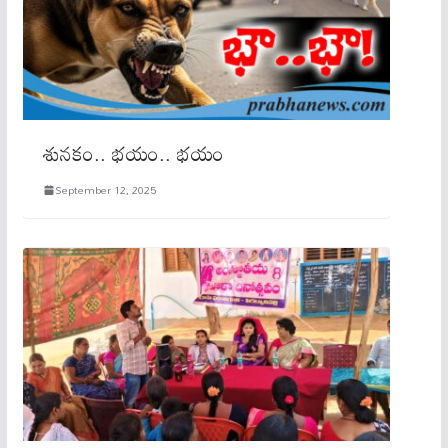
శున‌కం.. భ‌యం.. భ‌యం
September 12, 2025