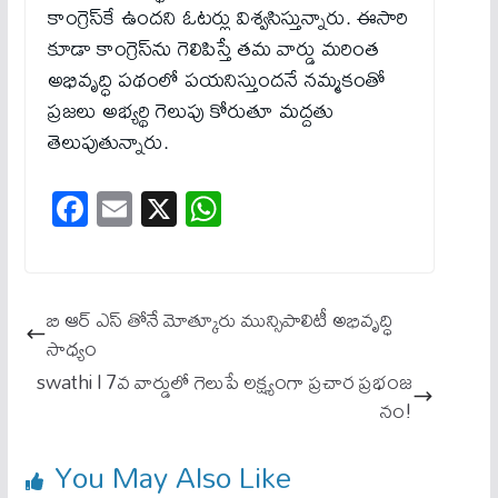
కాంగ్రెస్‌కే ఉందని ఓటర్లు విశ్వసిస్తున్నారు. ఈసారి
కూడా కాంగ్రెస్‌ను గెలిపిస్తే తమ వార్డు మరింత
అభివృద్ధి పథంలో పయనిస్తుందనే నమ్మకంతో
ప్రజలు అభ్యర్థి గెలుపు కోరుతూ మద్దతు
తెలుపుతున్నారు.
Fa
E
X
W
ce
m
ha
bo
ail
ts
ok
A
బి ఆర్ ఎస్ తోనే మోత్కూరు మున్సిపాలిటీ అభివృద్ధి
pp
సాధ్యం
swathi l 7వ వార్డులో గెలుపే లక్ష్యంగా ప్రచార ప్రభంజ
నం!
You May Also Like