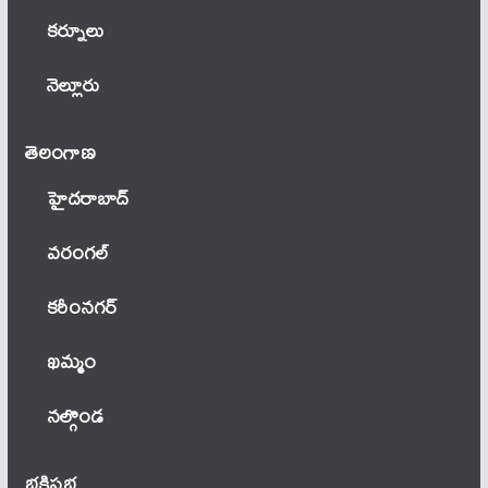
కర్నూలు
నెల్లూరు
తెలంగాణ‌
హైదరాబాద్
వ‌రంగ‌ల్
కరీంనగర్
ఖ‌మ్మం
నల్గొండ
భక్తిప్రభ