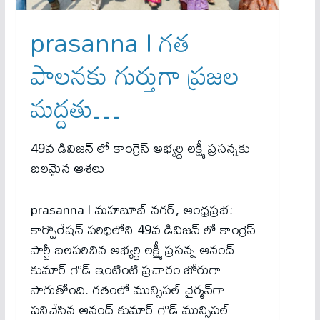
prasanna l గత
పాలనకు గుర్తుగా ప్రజల
మద్దతు…
49వ డివిజన్ లో కాంగ్రెస్ అభ్యర్థి లక్ష్మీ ప్రసన్నకు
బలమైన ఆశలు
prasanna l మహబూబ్ నగర్, ఆంధ్రప్రభ:
కార్పొరేషన్ పరిధిలోని 49వ డివిజన్ లో కాంగ్రెస్
పార్టీ బలపరిచిన అభ్యర్థి లక్ష్మీ ప్రసన్న ఆనంద్
కుమార్ గౌడ్ ఇంటింటి ప్రచారం జోరుగా
సాగుతోంది. గతంలో మున్సిపల్ చైర్మన్‌గా
పనిచేసిన ఆనంద్ కుమార్ గౌడ్ మున్సిపల్