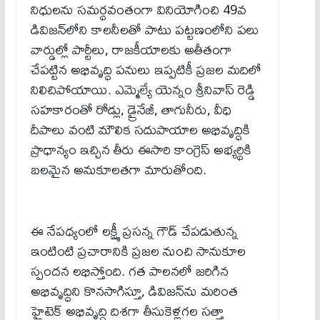
నిధులను సమర్థవంతంగా వినియోగించి 49వ
డివిజన్‌లోని కాలనీలతో పాటు పట్టణంలోని పలు
వార్డుల్లో పార్టీలు, రాజకీయాలకు అతీతంగా
చేపట్టిన అభివృద్ధి పనులు ఇప్పటికీ ప్రజల మదిలో
నిలిచిపోయాయి. ఎమ్మెల్యే యెన్నం శ్రీనివాస్ రెడ్డి
సహకారంతో రోడ్లు, డ్రైనేజీ, తాగునీరు, వీధి
దీపాలు వంటి మౌలిక సదుపాయాల అభివృద్ధికి
ప్రాధాన్యం ఇచ్చిన తీరు ఈసారి కాంగ్రెస్ అభ్యర్థికి
బలమైన అనుకూలతగా మారుతోంది.
ఈ నేపధ్యంలో లక్ష్మీ ప్రసన్న గౌడ్ చేపడుతున్న
ఇంటింటి ప్రచారానికి ప్రజల నుంచి సానుకూల
స్పందన లభిస్తోంది. గత పాలనలో జరిగిన
అభివృద్ధిని కొనసాగిస్తూ, డివిజన్‌ను మరింత
హైటెక్ అభివృద్ధి దిశగా తీసుకెళ్లగల సత్తా