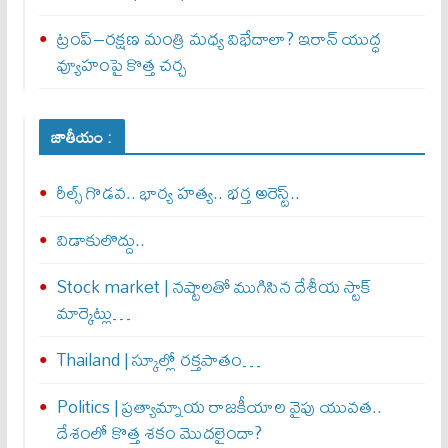
ట్రంప్–రక్షణ మంత్రి మధ్య విభేదాలా? ఇరాన్ యుద్ధ
వ్యూహంపై కొత్త చర్చ
జాతీయం :
రీల్స్ గొడవ.. భార్య హత్య.. భర్త అరెస్ట్..
విడాకులొద్దు..
Stock market | నష్టాలతో ముగిసిన దేశీయ స్టాక్
మార్కెట్లు…
Thailand | స్కూల్లో రక్తపాతం…
Politics | ప్రత్యామ్నాయ రాజకీయాల వైపు యువత..
దేశంలో కొత్త శకం మొదలైందా?