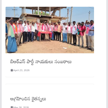
బిఆర్ఎస్ పార్టీ నాయకులు సంబరాలు
April 23, 2026
ఆగ్రహించిన రైతన్నలు
May 18, 2026