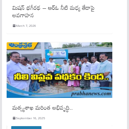
మిషన్ భగీరథ – ఆర్‌ఓ నీటి మధ్య తేడాపై
అవగాహన
March 7, 2026
మ‌త్స్య‌శాఖ‌ మ‌రింత అభివృద్ధి..
September 16, 2025