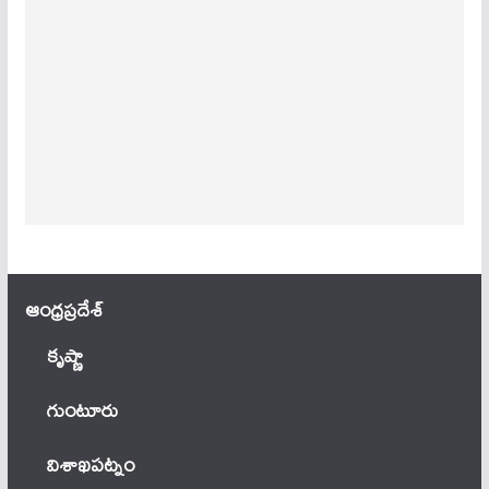
ఆంధ్ర‌ప్ర‌దేశ్
కృష్ణా
గుంటూరు
విశాఖపట్నం