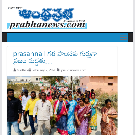
prasanna l గత పాలనకు గుర్తుగా
ప్రజల మద్దతు…
Madhav
February 7, 2026
prabhanews.com