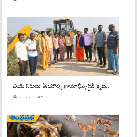
ఎంపీ నిధులు తీసుకొచ్చి గ్రామాభివృద్ధికి కృషి..
February 14, 2026