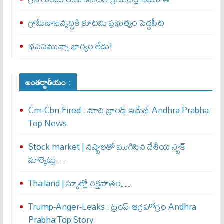
గ్రామీణాభివృద్ధికి కూటమి ప్రభుత్వం పెద్దపీట
భవనమున్నా భాగ్యం లేదు!
అంతర్జాతీయం :
Cm-Cbn-Fired : మాది బ్రాండ్ ఇమేజ్ Andhra Prabha
Top News
Stock market | నష్టాలతో ముగిసిన దేశీయ స్టాక్
మార్కెట్లు…
Thailand | స్కూల్లో రక్తపాతం…
Trump-Anger-Leaks : ట్రంప్ ఆగ్ర‌హోగ్రం Andhra
Prabha Top Story