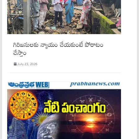
గిరిజనులకు న్యాయం చేయకుంటే పోరాటం
చేస్తాం
July 23, 2026