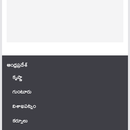
ఆంధ్ర‌ప్ర‌దేశ్
కృష్ణా
గుంటూరు
విశాఖపట్నం
కర్నూలు