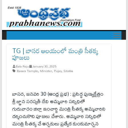
TG | బాసర ఆలయంలో మంత్రి సీతక్క
పూజలు
Bala Raju
January 30, 2025
Basara Temple
,
Minister
,
Pujas
,
Sitakka
బాసర, జనవరి 30 (ఆంధ్ర ప్రభ) : ప్రసిద్ధ పుణ్యక్షేత్రం
శ్రీ జ్ఞాన సరస్వతీ దేవి అమ్మవారి సన్నిధిలో
గురువారం జిల్లా ఇంచార్జి మంత్రి సీతక్క అమ్మవారిని
దర్శించుకొని పూజలు చేశారు. అమ్మవారి సన్నిధిలో
మంత్రి సీతక్క చే అర్చకులు ప్రత్యేక కుంకుమార్చన