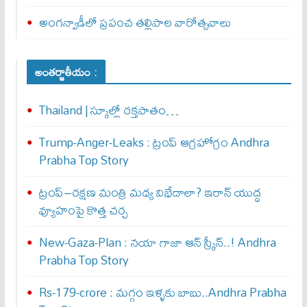
అంగన్వాడీలో ప్రపంచ తల్లిపాల వారోత్సవాలు
అంతర్జాతీయం :
Thailand | స్కూల్లో రక్తపాతం…
Trump-Anger-Leaks : ట్రంప్ ఆగ్ర‌హోగ్రం Andhra
Prabha Top Story
ట్రంప్–రక్షణ మంత్రి మధ్య విభేదాలా? ఇరాన్ యుద్ధ
వ్యూహంపై కొత్త చర్చ
New-Gaza-Plan : న‌యా గాజా ఆన్ స్క్రీన్‌..! Andhra
Prabha Top Story
Rs-179-crore : మ‌గ్గం ఇళ్ళ‌కు బాబు..Andhra Prabha