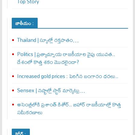
Top Story
జాతీయం :
Thailand | స్కూల్లో రక్తపాతం…
Politics | ప్రత్యామ్నాయ రాజకీయాల వైపు యువత..
దేశంలో కొత్త శకం మొదలైందా?
Increased gold prices : పెరిగిన బంగారం ధరలు..
Sensex | నష్టాల్లో స్టాక్ మార్కెట్లు…
అసెంబ్లీలోకి ప్రశాంత్ కిశోర్.. బిహార్ రాజకీయాల్లో కొత్త
సమీకరణాలు
కెరీర్ :