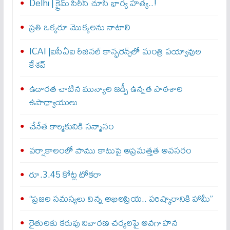
Delhi | క్రైమ్ సిరీస్ చూసి భార్య హత్య..!
ప్రతి ఒక్కరూ మొక్కలను నాటాలి
ICAI |ఐసీఏఐ రీజినల్ కాన్ఫరెన్స్‌లో మంత్రి పయ్యావుల
కేశవ్
ఉదారత చాటిన మున్యాల జడ్పీ ఉన్నత పాఠశాల
ఉపాధ్యాయులు
చేనేత కార్మికునికి సన్మానం
వర్షాకాలంలో పాము కాటుపై అప్రమత్తత అవసరం
రూ.3.45 కోట్ల టోకరా
“ప్రజల సమస్యలు విన్న అఖిలప్రియ.. పరిష్కారానికి హామీ”
రైతులకు కరువు నివారణ చర్యలపై అవగాహన