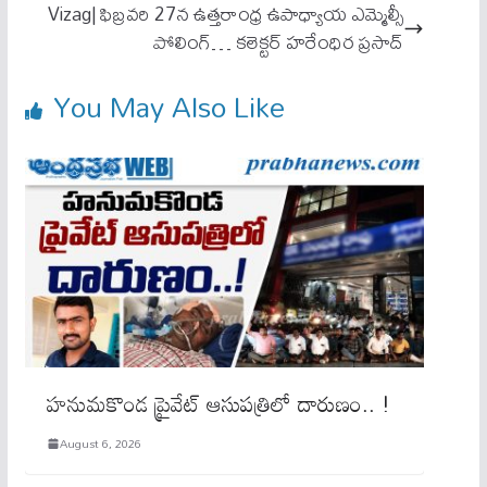
Vizag| ఫిబ్ర‌వ‌రి 27న ఉత్త‌రాంధ్ర ఉపాధ్యాయ ఎమ్మెల్సీ
పోలింగ్… క‌లెక్ట‌ర్ హ‌రేంధిర ప్ర‌సాద్
You May Also Like
హనుమకొండ ప్రైవేట్ ఆసుపత్రిలో దారుణం.. !
August 6, 2026