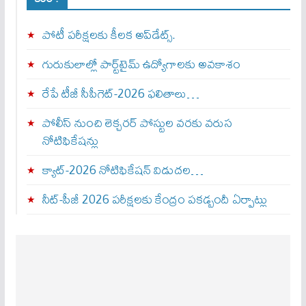
పోటీ పరీక్షలకు కీలక అప్‌డేట్స్.
గురుకులాల్లో పార్ట్‌టైమ్ ఉద్యోగాలకు అవకాశం
రేపే టీజీ సీపీగెట్‌-2026 ఫలితాలు…
పోలీస్ నుంచి లెక్చరర్ పోస్టుల వరకు వరుస
నోటిఫికేషన్లు
క్యాట్-2026 నోటిఫికేషన్ విడుదల…
నీట్-పీజీ 2026 పరీక్షలకు కేంద్రం పకడ్బందీ ఏర్పాట్లు