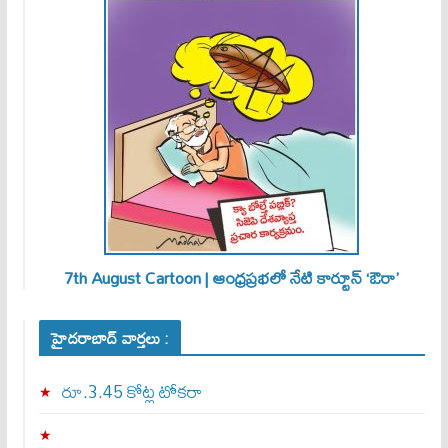
7th August Cartoon | ఆంధ్రప్రభలో నేటి కార్టూన్ ‘ఔరా’
హైదరాబాద్ వార్తలు :
రూ.3.45 కోట్ల టోకరా