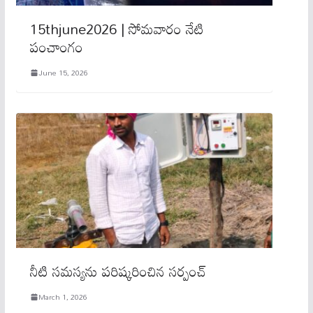
15thjune2026 | సోమవారం నేటి
పంచాంగం
June 15, 2026
నీటి సమస్యను పరిష్కరించిన సర్పంచ్
March 1, 2026