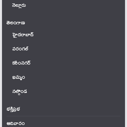
నెల్లూరు
తెలంగాణ‌
హైదరాబాద్
వ‌రంగ‌ల్
కరీంనగర్
ఖ‌మ్మం
నల్గొండ
భక్తిప్రభ
ఆదివారం