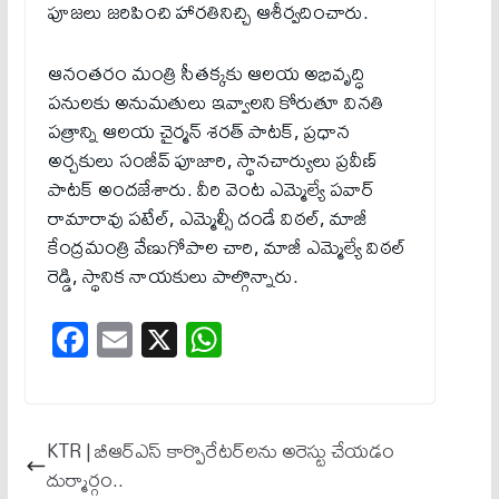
పూజలు జరిపించి హారతినిచ్చి ఆశీర్వదించారు.
ఆనంతరం మంత్రి సీతక్కకు ఆలయ అభివృద్ధి
పనులకు అనుమతులు ఇవ్వాలని కోరుతూ వినతి
పత్రాన్ని ఆలయ చైర్మన్ శరత్ పాటక్, ప్రధాన
అర్చకులు సంజీవ్ పూజారి, స్థానచార్యులు ప్రవీణ్
పాటక్ అందజేశారు. వీరి వెంట ఎమ్మెల్యే పవార్
రామారావు పటేల్, ఎమ్మెల్సీ దండే విఠల్, మాజీ
కేంద్రమంత్రి వేణుగోపాల చారి, మాజీ ఎమ్మెల్యే విఠల్
రెడ్డి, స్థానిక నాయకులు పాల్గొన్నారు.
Fa
E
X
W
ce
m
ha
bo
ail
ts
ok
A
KTR | బీఆర్ఎస్ కార్పొరేట‌ర్‌ల‌ను అరెస్టు చేయ‌డం
pp
దుర్మార్గం..