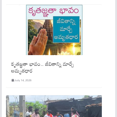
కృతజ్ఞతా భావం.. జీవితాన్ని మార్చే
అమృతధార
July 14, 2026