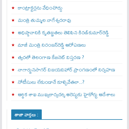
కాంట్రాక్టర్లను వేధించొద్దు
మంత్రి తుమ్మల నాగేశ్వరరావు
అధిష్ఠానానికి కృతజ్ఞతలు తెలిపిన కిరణ్‌కుమార్‌రెడ్డి
మాజీ మంత్రి నిరంజన్‌రెడ్డి ఆరోపణలు
త్వ‌ర‌లో తెలంగాణ కేబినెట్ విస్తరణ ?
నాగార్జునసాగర్ విజయవిహార్ ప్రాంగణంలో నిర్వహణ
నోటీసులు లేకుండానే కూల్చివేతలా..?
ఆర్థిక శాఖ ముఖ్యకార్యదర్శి అరెస్టుకు హైకోర్టు ఆదేశాలు
తాజా వార్తలు :