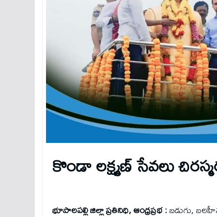
కొండా ల‌క్ష్మ‌ణ్ సేవ‌లు చిర‌స
భూపాల‌ప‌ల్లి జిల్లా ప్ర‌తినిధి, ఆంధ్ర‌ప్ర‌భ :
బడుగు, బలహీనవర