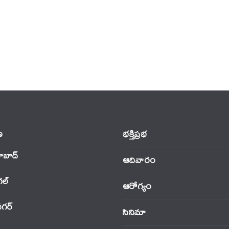
‌
భక్తిప్రభ
ాబాద్
ఆదివారం
‌ల్
ఆరోగ్యం
నగర్
సినిమా