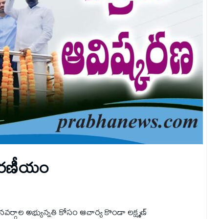
్మ‌ర‌ణీయం
్గాల అభ్యున్నతి కోసం ఆచార్య కొండా లక్ష్మణ్‌