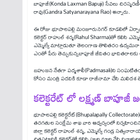
బాపూజీ(Konda Laxman Bapuji) సేవ‌లు చిర‌స్మ‌ర‌ణ
రావు(Gandra Satyanarayana Rao) అన్నారు.
ఈ రోజు భూపాలపల్లి మంజూరునగర్ కూడలిలో ఏర్పాటు చ
కలెక్టర్ రాహుల్ శర్మ(Rahul Sharma)తో కలిసి ఎమ్
ఎమ్మెల్యే మాట్లాడుతూ తెలంగాణ తొలితరం ఉద్యమనాయకు
ఎంతో పేరు తెచ్చుకున్నబాపూజీ జీవితం భావితరాలకు
బహుజన నేతగా పద్మశాలీ(Padmasali)ని సంఘటితం 
కోసం మంత్రి పదవికి కూడా రాజీనామా చేసి మలిదశ తెలం
కలెక్టరేట్ లో లక్ష్మణ్ బాపూజ
భూపాలపల్లి కలెక్టరేట్(Bhupalapally Collectorat
తరగతుల సంక్షేమ శాఖ వారి ఆధ్వర్యంలో నిర్వహించి
జిల్లా కలెక్టర్ రాహుల్ శర్మ, ఎమ్మెల్యే గండ్ర సత్
చిత్రపటానికి కలెక్టర్‌తో కలిసి పూల మాల వేసి నివాళుల