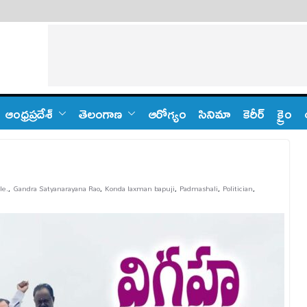
ఆంధ్ర‌ప్ర‌దేశ్
తెలంగాణ‌
ఆరోగ్యం
సినిమా
కెరీర్
క్రైం
le.
,
Gandra Satyanarayana Rao
,
Konda laxman bapuji
,
Padmashali
,
Politician
,