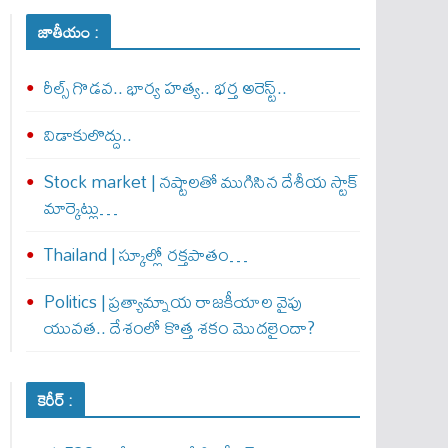
జాతీయం :
రీల్స్ గొడవ.. భార్య హత్య.. భర్త అరెస్ట్..
విడాకులొద్దు..
Stock market | నష్టాలతో ముగిసిన దేశీయ స్టాక్
మార్కెట్లు…
Thailand | స్కూల్లో రక్తపాతం…
Politics | ప్రత్యామ్నాయ రాజకీయాల వైపు
యువత.. దేశంలో కొత్త శకం మొదలైందా?
కెరీర్ :