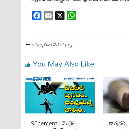
Fa
E
X
W
ce
m
ha
bo
ail
ts
ok
A
జగన్మాతను వేడుకున్నా
pp
You May Also Like
96percent | మొబైల్‌
కార్య‌ద‌ర్