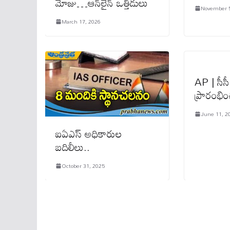
మోజు…ఆన్‌లైన్‌ ఒత్తిడులు
November 5
March 17, 2026
AP | సీసీ
ప్రారంభిం
June 11, 2
ఐఏఎస్ అధికారుల
బదిలీలు..
October 31, 2025