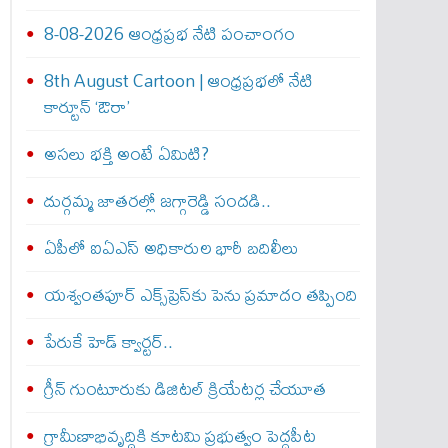
8-08-2026 ఆంధ్రప్రభ నేటి పంచాంగం
8th August Cartoon | ఆంధ్రప్రభలో నేటి
కార్టూన్ ‘ఔరా’
అసలు భక్తి అంటే ఏమిటి?
దుర్గమ్మ జాతరల్లో జగ్గారెడ్డి సందడి..
ఏపీలో ఐఏఎస్ అధికారుల భారీ బదిలీలు
యశ్వంతపూర్ ఎక్స్‌ప్రెస్‌కు పెను ప్రమాదం తప్పింది
పేరుకే హెడ్ క్వార్టర్..
గ్రీన్ గుంటూరుకు డిజిటల్ క్రియేటర్ల చేయూత
గ్రామీణాభివృద్ధికి కూటమి ప్రభుత్వం పెద్దపీట