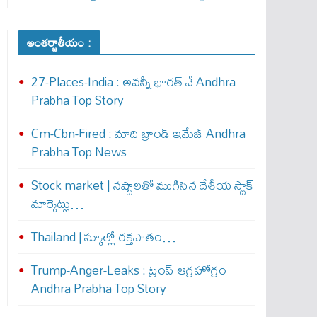
అంతర్జాతీయం :
27-Places-India : అవ‌న్నీ భార‌త్ వే Andhra
Prabha Top Story
Cm-Cbn-Fired : మాది బ్రాండ్ ఇమేజ్ Andhra
Prabha Top News
Stock market | నష్టాలతో ముగిసిన దేశీయ స్టాక్
మార్కెట్లు…
Thailand | స్కూల్లో రక్తపాతం…
Trump-Anger-Leaks : ట్రంప్ ఆగ్ర‌హోగ్రం
Andhra Prabha Top Story