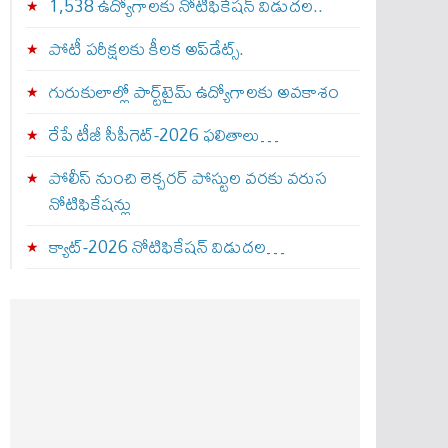
1,538 ఉద్యోగాలకు నోటిఫికేషన్ విడుదల..
పోటీ పరీక్షలకు కీలక అప్‌డేట్స్.
గురుకులాల్లో పార్ట్‌టైమ్ ఉద్యోగాలకు అవకాశం
రేపే టీజీ సీపీగెట్‌-2026 ఫలితాలు…
పోలీస్ నుంచి లెక్చరర్ పోస్టుల వరకు వరుస
నోటిఫికేషన్లు
క్యాట్-2026 నోటిఫికేషన్ విడుదల…