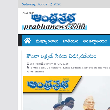
Saturday, August 8, 2026
ముఖ్యాంశాలు
జాతీయం
అంతర్జాతీయం
కొండా ల‌క్ష్మ‌ణ్ సేవ‌లు చిర‌స్మ‌ర‌ణీయం
Bala Raju
September 27, 2025
Bhupalapally Collectorate...Konda Laxman's services are memorab
Rahul Sharma