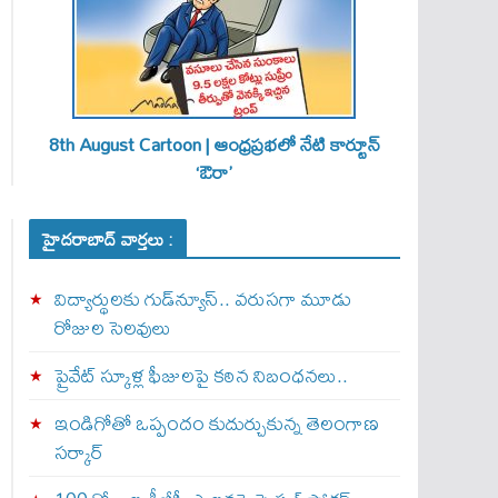
8th August Cartoon | ఆంధ్రప్రభలో నేటి కార్టూన్
‘ఔరా’
హైదరాబాద్ వార్తలు :
విద్యార్థులకు గుడ్‌న్యూస్.. వరుసగా మూడు
రోజుల సెలవులు
ప్రైవేట్ స్కూళ్ల ఫీజులపై కఠిన నిబంధనలు..
ఇండిగోతో ఒప్పందం కుదుర్చుకున్న తెలంగాణ
స‌ర్కార్