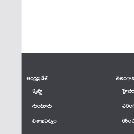
ఆంధ్ర‌ప్ర‌దేశ్
తెలంగాణ
కృష్ణా
హైదర
గుంటూరు
వ‌రంగ
విశాఖపట్నం
కరీం