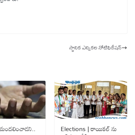
స్థానిక ఎన్నిక‌ల నోటిఫికేష‌న్‌
శి మంద‌లించాడ‌ని..
Elections | రాయికల్ ను