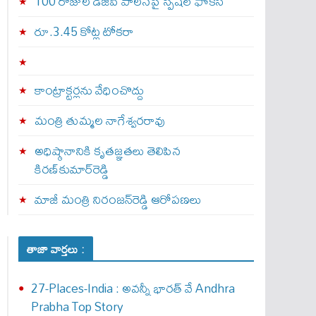
100 రోజుల డీజీపీ పాలనపై స్పెషల్ ఫోకస్
రూ.3.45 కోట్ల టోకరా
కాంట్రాక్టర్లను వేధించొద్దు
మంత్రి తుమ్మల నాగేశ్వరరావు
అధిష్ఠానానికి కృతజ్ఞతలు తెలిపిన
కిరణ్‌కుమార్‌రెడ్డి
మాజీ మంత్రి నిరంజన్‌రెడ్డి ఆరోపణలు
తాజా వార్తలు :
27-Places-India : అవ‌న్నీ భార‌త్ వే Andhra
Prabha Top Story