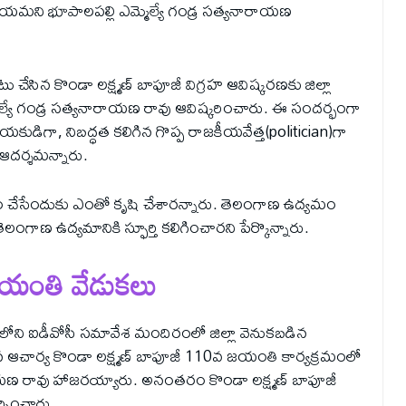
ీయ‌మ‌ని భూపాలపల్లి ఎమ్మెల్యే గండ్ర సత్యనారాయణ
ేసిన కొండా లక్ష్మణ్ బాపూజీ విగ్రహ ఆవిష్కరణకు జిల్లా
మెల్యే గండ్ర సత్యనారాయణ రావు ఆవిష్కరించారు. ఈ సందర్భంగా
డిగా, నిబ‌ద్ధ‌త‌ కలిగిన గొప్ప రాజకీయవేత్త(politician)గా
 ఆదర్శమన్నారు.
చేసేందుకు ఎంతో కృషి చేశారన్నారు. తెలంగాణ ఉద్యమం
గాణ ఉద్యమానికి స్ఫూర్తి కలిగించారని పేర్కొన్నారు.
ీ జయంతి వేడుకలు
e)లోని ఐడీవోసీ సమావేశ మందిరంలో జిల్లా వెనుకబడిన
న ఆచార్య కొండా లక్ష్మణ్ బాపూజీ 110వ జయంతి కార్యక్రమంలో
యనారాయణ రావు హాజరయ్యారు. అనంతరం కొండా లక్ష్మణ్ బాపూజీ
ర్పించారు.