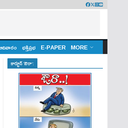
ఆదివారం
భక్తిప్రభ
E-PAPER
MORE
కార్టూన్ ‘ఔరా’: