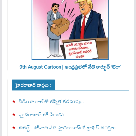
9th August Cartoon | ఆంధ్రప్రభలో నేటి కార్టూన్ ‘ఔరా’
హైదరాబాద్ వార్తలు :
వీడియో కాల్‌లో కన్నీళ్ల కడచూపు..
హైదరాబాద్ లో పేలుడు..
అలర్ట్‌.. బోనాల వేళ హైదరాబాద్‌లో ట్రాఫిక్‌ ఆంక్షలు