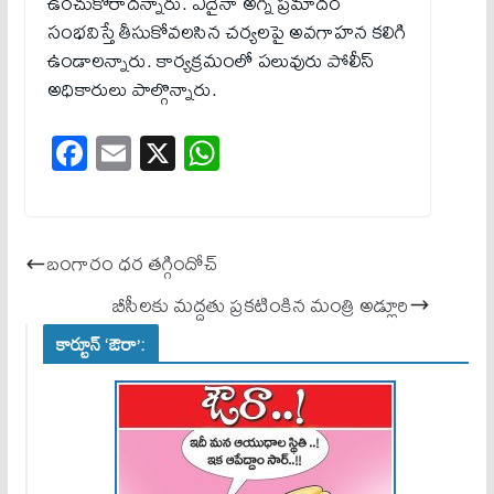
ఉంచుకోరాదన్నారు. ఏదైనా అగ్ని ప్రమాదం
సంభవిస్తే తీసుకోవలసిన చర్యలపై అవగాహన కలిగి
ఉండాలన్నారు. కార్యక్రమంలో పలువురు పోలీస్
అధికారులు పాల్గొన్నారు.
Fa
E
X
W
ce
m
ha
bo
ail
ts
ok
A
బంగారం ధర తగ్గిందోచ్
pp
బీసీలకు మ‌ద్ద‌తు ప్ర‌క‌టింకిన మంత్రి అడ్లూరి
కార్టూన్ ‘ఔరా’: