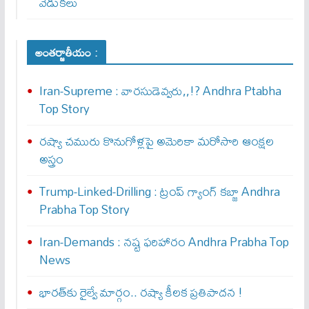
వేడుకలు
అంతర్జాతీయం :
Iran-Supreme : వార‌సుడెవ్వ‌రు,,!? Andhra Ptabha
Top Story
రష్యా చమురు కొనుగోళ్లపై అమెరికా మరోసారి ఆంక్షల
అస్త్రం
Trump-Linked-Drilling : ట్రంప్ గ్యాంగ్ క‌బ్జా Andhra
Prabha Top Story
Iran-Demands : న‌ష్ట ఫ‌రిహారం Andhra Prabha Top
News
భారత్‌కు రైల్వే మార్గం.. రష్యా కీలక ప్రతిపాదన !