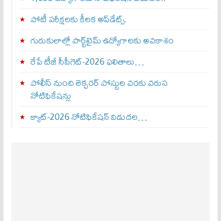
పోటీ పరీక్షలకు కీలక అప్‌డేట్స్.
గురుకులాల్లో పార్ట్‌టైమ్ ఉద్యోగాలకు అవకాశం
రేపే టీజీ సీపీగెట్‌-2026 ఫలితాలు…
పోలీస్ నుంచి లెక్చరర్ పోస్టుల వరకు వరుస
నోటిఫికేషన్లు
క్యాట్-2026 నోటిఫికేషన్ విడుదల…