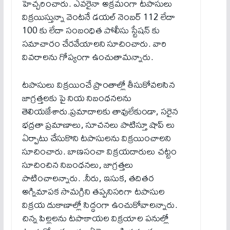
హెచ్చరించారు. ఎవరైనా అక్రమంగా టపాసులు
విక్రయిస్తున్నా వెంటనే డయల్ నెంబర్ 112 లేదా
100 కు లేదా సంబంధిత పోలీసు స్టేషన్ కు
సమాచారం చేరవేయాల‌ని సూచించారు. వారి
వివరాలను గోప్యంగా ఉంచుతామన్నారు.
టపాసులు విక్రయించే ప్రాంతాల్లో తీసుకోవలసిన
జాగ్రత్తలకు పై నియ నిబంధనలను
తెలియజేశారు.ప్రమాదాలకు తావులేకుండా, సరైన
భద్రతా ప్రమాణాలు, సూచనలు పాటిస్తూ షాప్ లు
ఏర్పాటు చేసుకొని టపాసులను విక్రయించాలని
సూచించారు. బాణసంచా విక్రయదారులు చట్టం
సూచించిన నిబంధనలు, జాగ్రత్తలు
పాటించాల‌న్నారు. .నీరు, ఇసుక, తదితర
అగ్నిమాపక సామ‌గ్రిని తప్పనిసరిగా టపాసుల
విక్రయ దుకాణాల్లో సిద్ధంగా ఉంచుకోవాలన్నారు.
చిన్న పిల్లలను ట‌పాకాయ‌ల విక్రయాల పనుల్లో