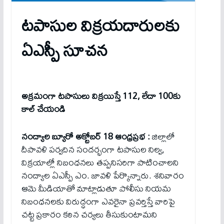
ట‌పాసుల విక్ర‌య‌దారుల‌కు
ఏఎస్పీ సూచ‌న‌
అక్రమంగా టపాసులు విక్రయిస్తే 112, లేదా 100కు
కాల్ చేయండి
నంద్యాల బ్యూరో అక్టోబర్ 18 ఆంధ్రప్రభ :
జిల్లాలో
దీపావళి పర్వదిన సందర్భంగా టపాసుల నిల్వ,
విక్రయాల్లో నిబంధనలు తప్పనిసరిగా పాటించాలని
నంద్యాల ఏఎస్పీ ఎం. జావళి పేర్కొన్నారు. శనివారం
ఆమె మీడియాతో మాట్లాడుతూ పోలీసు నియమ
నిబంధనలకు విరుద్ధంగా ఎవరైనా ప్రవర్తిస్తే వారిపై
చట్ట ప్రకారం కఠిన చర్యలు తీసుకుంటామని