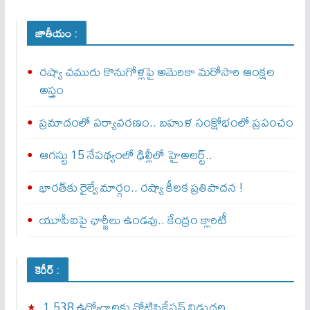
జాతీయం :
రష్యా చమురు కొనుగోళ్లపై అమెరికా మరోసారి ఆంక్షల
అస్త్రం
ప్రమాదంలో పర్యావరణం.. బహుళ సంక్షోభంలో ప్రపంచం
ఆగస్టు 15 నేపథ్యంలో ఢిల్లీలో హైఅలర్ట్..
భారత్‌కు రైల్వే మార్గం.. రష్యా కీలక ప్రతిపాదన !
యూపీఐపై ఛార్జీలు ఉండవు.. కేంద్రం క్లారిటీ
కెరీర్ :
1,538 ఉద్యోగాలకు నోటిఫికేషన్ విడుదల..