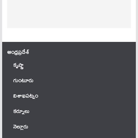
ఆంధ్ర‌ప్ర‌దేశ్
కృష్ణా
గుంటూరు
విశాఖపట్నం
కర్నూలు
నెల్లూరు