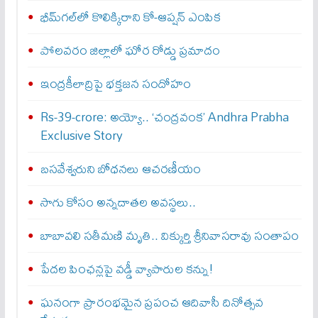
భీమ్‌గల్‌లో కొలిక్కిరాని కో-ఆప్షన్‌ ఎంపిక
పోలవరం జిల్లాలో ఘోర రోడ్డు ప్రమాదం
ఇంద్రకీలాద్రిపై భక్తజన సందోహం
Rs-39-crore: అయ్యో.. ‘చంద్రవంక’ Andhra Prabha
Exclusive Story
బసవేశ్వరుని బోధనలు ఆచరణీయం
సాగు కోసం అన్నదాతల అవస్థలు..
బాబావలి సతీమణి మృతి.. విక్కుర్తి శ్రీనివాసరావు సంతాపం
పేదల పింఛన్లపై వడ్డీ వ్యాపారుల కన్ను!
ఘనంగా ప్రారంభమైన ప్రపంచ ఆదివాసీ దినోత్సవ