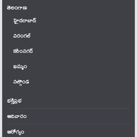
తెలంగాణ‌
హైదరాబాద్
వ‌రంగ‌ల్
కరీంనగర్
ఖ‌మ్మం
నల్గొండ
భక్తిప్రభ
ఆదివారం
ఆరోగ్యం