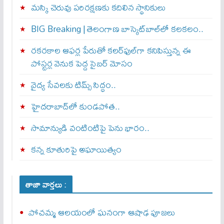
మస్కి చెరువు పరిరక్షణకు కదిలిన స్థానికులు
BIG Breaking | తెలంగాణ బాస్కెట్‌బాల్‌లో కలకలం..
రకరకాల ఆఫర్ల పేరుతో కలర్‌ఫుల్‌గా కనిపిస్తున్న ఈ
పోస్టర్ల వెనుక పెద్ద సైబర్ మోసం
వైద్య సేవలకు టిమ్స్‌ సిద్ధం..
హైదరాబాద్‌లో కుండపోత..
సామాన్యుడి వంటింటిపై పెను భారం..
కన్న కూతురిపై అఘాయిత్యం
తాజా వార్తలు :
పోచమ్మ ఆలయంలో ఘనంగా ఆషాఢ పూజలు