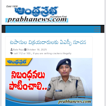
ట‌పాసుల విక్ర‌య‌దారుల‌కు ఏఎస్పీ సూచ‌న‌
Bala Raju
October 18, 2025
call 112 or 100.
,
If you are selling crackers illegally