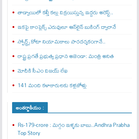
తాడ్వాయిలో కల్తీ కల్లు విక్రయిస్తున్న ఇద్దరు అరెస్ట్..
ఇకపై కాంప్లెక్స్ ఎరువులూ ఆన్‌లైన్ బుకింగ్ ద్వారానే
స్పోర్ట్స్ కోటా నియామకాలు పారదర్శకంగానే..
రాష్ట్ర ప్రగతే ప్రభుత్వ ప్రధాన అజెండా: మంత్రి అనిత
మోదీకి సీఎం విజయ్ లేఖ
141 మంది కళాకారులకు కళ్లజోళ్లు
అంతర్జాతీయం :
Rs-179-crore : మ‌గ్గం ఇళ్ళ‌కు బాబు..Andhra Prabha
Top Story