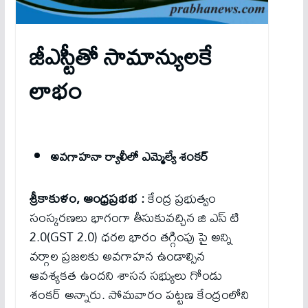
జీఎస్టీతో సామాన్యులకే
లాభం
అవగాహనా ర్యాలీలో ఎమ్మెల్యే శంకర్
శ్రీకాకుళం, ఆంధ్రప్రభభ :
కేంద్ర ప్రభుత్వం
సంస్కరణలు భాగంగా తీసుకువచ్చిన జి ఎస్ టి
2.0(GST 2.0) ధరల భారం తగ్గింపు పై అన్ని
వర్గాల ప్రజలకు అవగాహన ఉండాల్సిన
ఆవశ్యకత ఉందని శాసన సభ్యులు గోండు
శంకర్ అన్నారు. సోమవారం పట్టణ కేంద్రంలోని