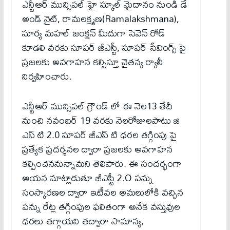
ఎన్టీఆర్ మున్సిపల్ హై స్కూల్ మైదానం నుండి డే
అండ్ నైట్, రామలక్ష్మణ(Ramalakshmana),
సూర్య మహల్ జంక్షన్ మీదుగా సెవెన్ రోడ్
కూడలి వరకు సూపర్ జీఎస్టీ, సూపర్ సేవింగ్స్ పై
ప్రజలకు అవగాహన కల్పిస్తూ చైతన్య ర్యాలీ
నిర్వహించారు.
ఎన్టీఆర్ మున్సిపల్ గ్రౌండ్ లో ఈ నెల13 తేదీ
నుంచి నవంబర్ 19 వరకు నెలరోజులపాటు జి
ఎస్ టి 2.0 సూపర్ జీఎస్ టి ధరల తగ్గింపు పై
ప్రత్యేక ప్రదర్శనల ద్వారా ప్రజలకు అవగాహన
కల్పించననున్నామని తెలిపారు. ఈ సందర్భంగా
ఆయన మాట్లాడుతూ జీఎస్టీ 2.O పన్ను
సంస్కారణల ద్వారా ఇటీవల అమలులోకి వచ్చిన
పన్ను రేట్ల తగ్గింపుల ఫలితంగా అనేక వస్తువుల
ధరలు తగ్గాయని తద్వారా సామాన్య,