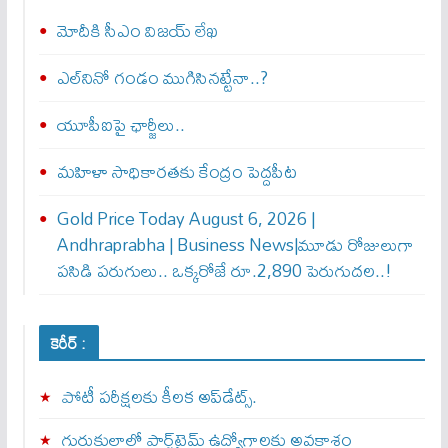
మోదీకి సీఎం విజయ్ లేఖ
ఎల్‌నినో గండం ముగిసినట్టేనా..?
యూపీఐపై ఛార్జీలు..
మహిళా సాధికారతకు కేంద్రం పెద్దపీట
Gold Price Today August 6, 2026 |
Andhraprabha | Business News|మూడు రోజులుగా
పసిడి పరుగులు.. ఒక్కరోజే రూ.2,890 పెరుగుద‌ల‌..!
కెరీర్ :
పోటీ పరీక్షలకు కీలక అప్‌డేట్స్.
గురుకులాల్లో పార్ట్‌టైమ్ ఉద్యోగాలకు అవకాశం