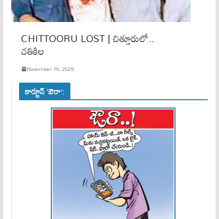
CHITTOORU LOST | చిత్తూరులో..
చతికిల
November 19, 2025
కార్టూన్ ‘ఔరా’: