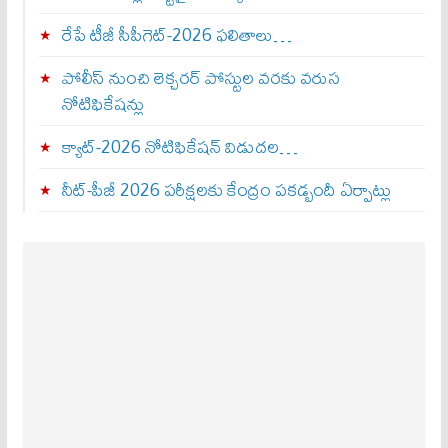
రేపే టీజీ సీపీగెట్‌-2026 ఫలితాలు…
పోలీస్ నుంచి లెక్చరర్ పోస్టుల వరకు వరుస
నోటిఫికేషన్లు
క్యాట్-2026 నోటిఫికేషన్ విడుదల…
నీట్-పీజీ 2026 పరీక్షలకు కేంద్రం పకడ్బందీ ఏర్పాట్లు