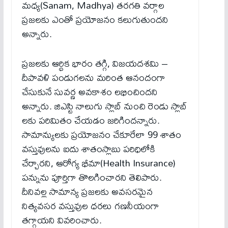
మధ్య(Sanam, Madhya) తరగతి వర్గాల
ప్రజలకు ఎంతో ప్రయోజనం కలుగుతుందని
అన్నారు.
ప్రజలకు ఆర్థిక భారం తగ్గి, విజయదశమి –
దీపావళి పండుగలను మరింత ఆనందంగా
చేసుకునే సువర్ణ అవకాశం లభించిందని
అన్నారు. జిఎస్టి నాలుగు స్లాబ్ నుంచి రెండు స్లాబ్
లకు పరిమితం చేయడం జరిగిందన్నారు.
సామాన్యులకు ప్రయోజనం చేకూరేలా 99 శాతం
వస్తువులను ఐదు శాతంస్లాబు పరిధిలోకి
చేర్చారని, ఆరోగ్య భీమా(Health Insurance)
పన్నును పూర్తిగా తొలగించారని తెలిపారు.
దీనివల్ల సామాన్య ప్రజలకు అవసరమైన
నిత్యవసర వస్తువుల ధరలు గణనీయంగా
తగ్గాయని వివరించారు.