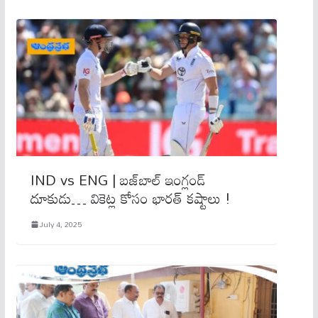
IND vs ENG | బజ్‌బాల్ ఇంగ్లండ్
దూకుడు… వికెట్ల కోసం భారత్ కష్టాలు !
July 4, 2025