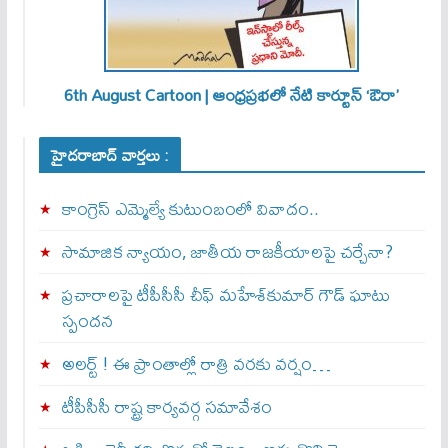
6th August Cartoon | ఆంధ్రప్రభలో నేటి కార్టూన్ ‘ఔరా’
హైదరాబాద్ వార్తలు :
కాంగ్రెస్ ఎమ్మెల్యే కుటుంబంలో వివాదం..
సామాజిక న్యాయం, జాతీయ రాజకీయాలపై చర్చేనా?
ప్రచారాలపై టీపీసీసీ చీఫ్ మహేశ్‌కుమార్ గౌడ్ ఘాటు
స్పందన
అల‌ర్ట్ ! ఈ ప్రాంతాల్లో రాత్రి వరకు వర్షం…
టీపీసీసీ రాష్ట్ర కార్యవర్గ సమావేశం