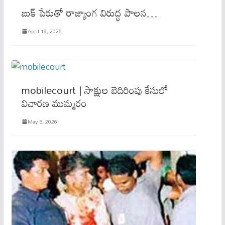
బుక్ పేరుతో రాజ్యాంగ విరుద్ధ పాలన…
April 19, 2026
mobilecourt | సాక్షుల బెదిరింపు కేసులో
విచారణ ముమ్మరం
May 5, 2026