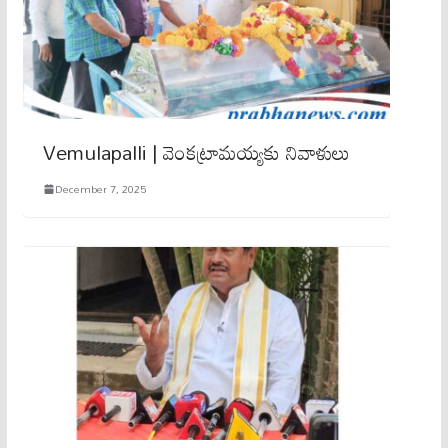
Vemulapalli | వెంకట్రామయ్యకు నివాళులు
December 7, 2025