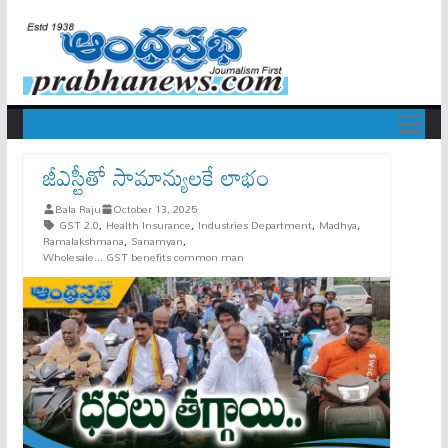
జీఎస్టీతో సామాన్యులకే లాభం
Bala Raju
October 13, 2025
GST 2.0
,
Health Insurance
,
Industries Department
,
Madhya
,
Ramalakshmana
,
Sanamyan
,
Wholesale... GST benefits common man