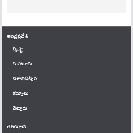
ఆంధ్ర‌ప్ర‌దేశ్
కృష్ణా
గుంటూరు
విశాఖపట్నం
కర్నూలు
నెల్లూరు
తెలంగాణ‌