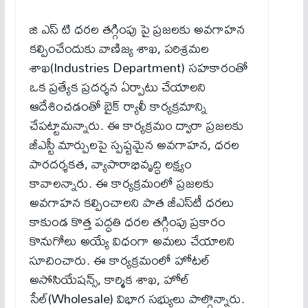
జి ఎస్ టి ధరల తగ్గింపు పై ప్రజలకు అవగాహన
కల్పించేందుకు వాణిజ్య శాఖ, పరిశ్రమల
శాఖ(Industries Department) సహకారంతో
ఒక ప్రత్యేక ప్రదర్శన ఏర్పాటు చేయాలని
ఆదేశించడంతో బైక్ ర్యాలీ కార్యక్రమాన్ని
చేపట్టామన్నారు. ఈ కార్యక్రమం ద్వారా ప్రజలకు
జీఎస్టీ మార్పులపై స్పష్టమైన అవగాహన, ధరల
పారదర్శకత, వ్యాపారాభివృద్ధి లక్ష్యం
కావాలన్నారు. ఈ కార్యక్రమంలో ప్రజలకు
అవగాహన కల్పించాలని పాత జీఎస్‌టీ ధరలు
కాకుండ కొత్త పద్ధతి ధరల తగ్గింపు ప్రకారం
కొనుగోలు అయ్యే విధంగా అమలు చేయాలని
సూచించారు. ఈ కార్యక్రమంలో హోటల్
అసోసియేషన్స్, కార్మిక శాఖ, హోల్
సేల్(Wholesale) విభాగ సభ్యులు పాల్గొన్నారు.