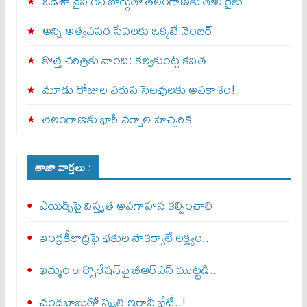
ఒడిశా నైనీ గని బొగ్గుతో తెలంగాణకు తొలి రైలు
అన్ని అత్యవసర సేవలకు ఒక్క‌టే నెంబ‌ర్‌
కొత్త చరిత్రకు నాంది: క‌ల్వ‌కుంట్ల కవిత
మూడు రోజుల వరుస సెలవులకు అవకాశం!
తెలంగాణకు భారీ వర్షాల హెచ్చరిక
తాజా వార్తలు :
ఎయిడ్స్‌పై విస్తృత అవగాహన కల్పించాలి
ఇంద్రకీలాద్రిపై భక్తుల సౌకర్యాలే లక్ష్యం..
ఖమ్మం కార్పొరేషన్‌పై బీఆర్ఎస్ ముట్టడి..
చంద్రబాబుతో స్మృతి ఇరానీ భేటీ..!