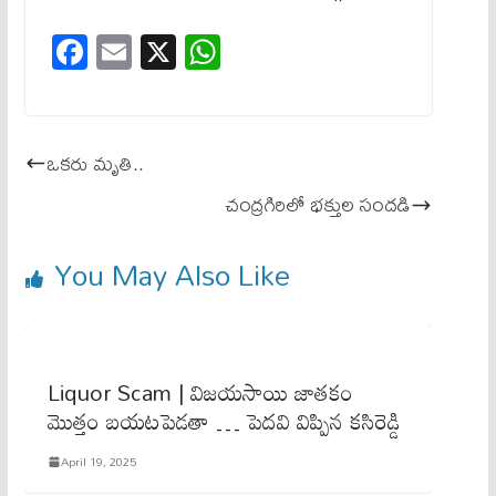
Fa
E
X
W
ce
m
ha
bo
ail
ts
ok
A
ఒక‌రు మృతి..
pp
చంద్రగిరిలో భక్తుల సందడి
You May Also Like
Liquor Scam | విజ‌య‌సాయి జాతకం
మొత్తం బయటపెడతా … పెద‌వి విప్పిన క‌సిరెడ్డి
April 19, 2025