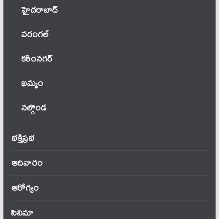
హైదరాబాద్
వ‌రంగ‌ల్
కరీంనగర్
ఖ‌మ్మం
నల్గొండ
భక్తిప్రభ
ఆదివారం
ఆరోగ్యం
సినిమా