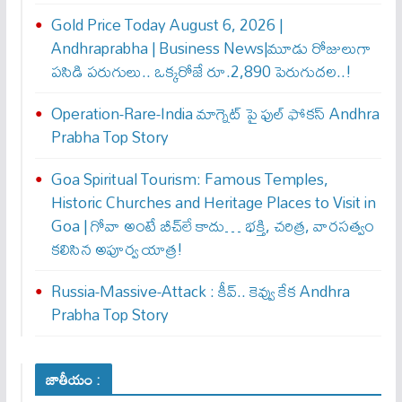
Gold Price Today August 6, 2026 |
Andhraprabha | Business News|మూడు రోజులుగా
పసిడి పరుగులు.. ఒక్కరోజే రూ.2,890 పెరుగుద‌ల‌..!
Operation-Rare-India మాగ్నెట్ పై ఫుల్ ఫోక‌స్ Andhra
Prabha Top Story
Goa Spiritual Tourism: Famous Temples,
Historic Churches and Heritage Places to Visit in
Goa | గోవా అంటే బీచ్‌లే కాదు… భక్తి, చరిత్ర, వారసత్వం
కలిసిన అపూర్వ యాత్ర!
Russia-Massive-Attack : కీవ్‌.. కెవ్వు కేక‌ Andhra
Prabha Top Story
జాతీయం :