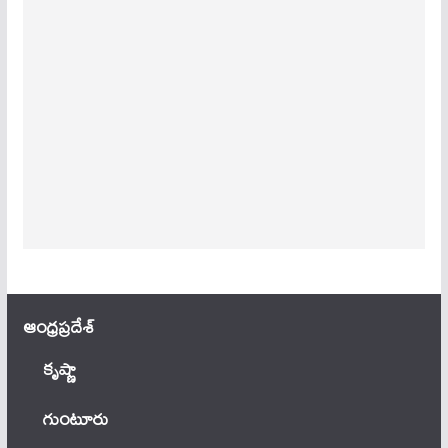
ఆంధ్ర‌ప్ర‌దేశ్
కృష్ణా
గుంటూరు