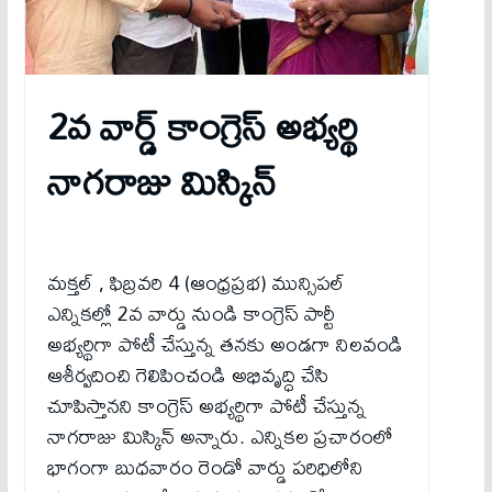
2వ వార్డ్ కాంగ్రెస్ అభ్యర్థి
నాగరాజు మిస్కిన్
మక్తల్ , ఫిబ్రవరి 4 (ఆంధ్రప్రభ) మున్సిపల్
ఎన్నికల్లో 2వ వార్డు నుండి కాంగ్రెస్ పార్టీ
అభ్యర్థిగా పోటీ చేస్తున్న తనకు అండగా నిలవండి
ఆశీర్వదించి గెలిపించండి అభివృద్ధి చేసి
చూపిస్తానని కాంగ్రెస్ అభ్యర్థిగా పోటీ చేస్తున్న
నాగరాజు మిస్కిన్ అన్నారు. ఎన్నికల ప్రచారంలో
భాగంగా బుధవారం రెండో వార్డు పరిధిలోని