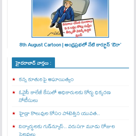
8th August Cartoon | ఆంధ్రప్రభలో నేటి కార్టూన్ ‘ఔరా’
హైదరాబాద్ వార్తలు :
కన్న కూతురిపై అఘాయిత్యం
ఓవైసీ కాలేజీ కేసులో అధికారులకు కోర్టు ధిక్కరణ
నోటీసులు
హైడ్రా కొలువుల కోసం పోటెత్తిన యువత..
విద్యార్థులకు గుడ్‌న్యూస్.. వరుసగా మూడు రోజుల
సెలవులు