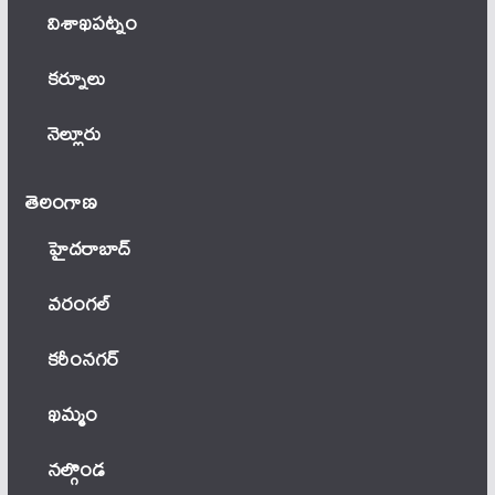
విశాఖపట్నం
కర్నూలు
నెల్లూరు
తెలంగాణ‌
హైదరాబాద్
వ‌రంగ‌ల్
కరీంనగర్
ఖ‌మ్మం
నల్గొండ