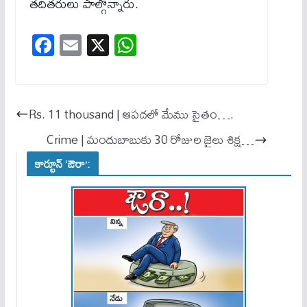
తదితరులు పాల్గొన్నారు.
Fa
E
X
W
ce
m
ha
bo
ail
ts
ok
A
Rs. 11 thousand | ఆపదలో మేము సైతం….
pp
Crime | మందుబాబుకు 30 రోజుల జైలు శిక్ష…
కార్టూన్ ‘ఔరా’: