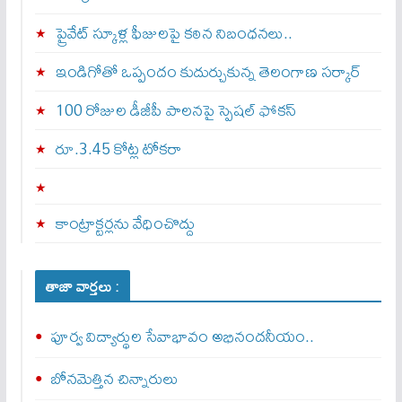
ప్రైవేట్ స్కూళ్ల ఫీజులపై కఠిన నిబంధనలు..
ఇండిగోతో ఒప్పందం కుదుర్చుకున్న తెలంగాణ స‌ర్కార్
100 రోజుల డీజీపీ పాలనపై స్పెషల్ ఫోకస్
రూ.3.45 కోట్ల టోకరా
కాంట్రాక్టర్లను వేధించొద్దు
తాజా వార్తలు :
పూర్వ విద్యార్థుల సేవాభావం అభినందనీయం..
బోన‌మెత్తిన చిన్నారులు