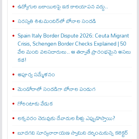
ఉద్యోగుల బకాయిలపై ఇక కాలయాపన వద్దు..
సరస్వతి శిశుమందిర్‌లో బోనాల సందడి
Spain Italy Border Dispute 2026: Ceuta Migrant
Crisis, Schengen Border Checks Explained | 50
వేల మంది వలసదారులు.. ఆ తర్వాతే ప్రారంభ‌మైన అసలు
కథ!
అపూర్వ స‌మ్మేళ‌నం
మెండోరాలో సందడిగా బోనాల పండుగ
గోరింటాకు వేడుక
లక్నవరం చెరువుకు దేవాదుల నీళ్లు ఎప్పుడొస్తాయి?
బూదగవి సూర్యనారాయణ స్వామిని దర్శించుకున్న కలెక్టర్