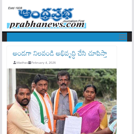
అండగా నిలవండి అభివృద్ధి చేసి చూపిస్తా
Madhav
February 4, 2026