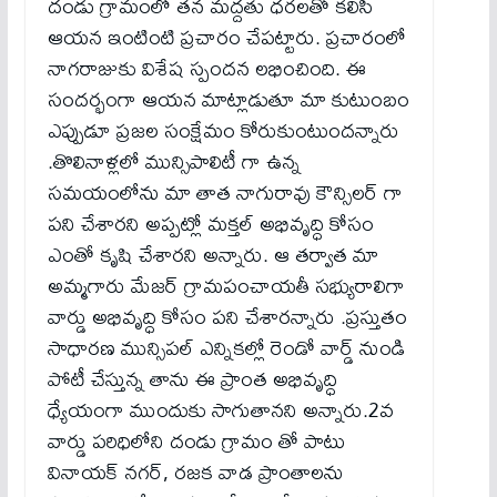
దండు గ్రామంలో తన మద్దతు ధరలతో కలిసి
ఆయన ఇంటింటి ప్రచారం చేపట్టారు. ప్రచారంలో
నాగరాజుకు విశేష స్పందన లభించింది. ఈ
సందర్భంగా ఆయన మాట్లాడుతూ మా కుటుంబం
ఎప్పుడూ ప్రజల సంక్షేమం కోరుకుంటుందన్నారు
.తొలినాళ్లలో మున్సిపాలిటీ గా ఉన్న
సమయంలోను మా తాత నాగురావు కౌన్సిలర్ గా
పని చేశారని అప్పట్లో మక్తల్ అభివృద్ధి కోసం
ఎంతో కృషి చేశారని అన్నారు. ఆ తర్వాత మా
అమ్మగారు మేజర్ గ్రామపంచాయతీ సభ్యురాలిగా
వార్డు అభివృద్ధి కోసం పని చేశారన్నారు .ప్రస్తుతం
సాధారణ మున్సిపల్ ఎన్నికల్లో రెండో వార్డ్ నుండి
పోటీ చేస్తున్న తాను ఈ ప్రాంత అభివృద్ధి
ధ్యేయంగా ముందుకు సాగుతానని అన్నారు.2వ
వార్డు పరిధిలోని దండు గ్రామం తో పాటు
వినాయక్ నగర్, రజక వాడ ప్రాంతాలను