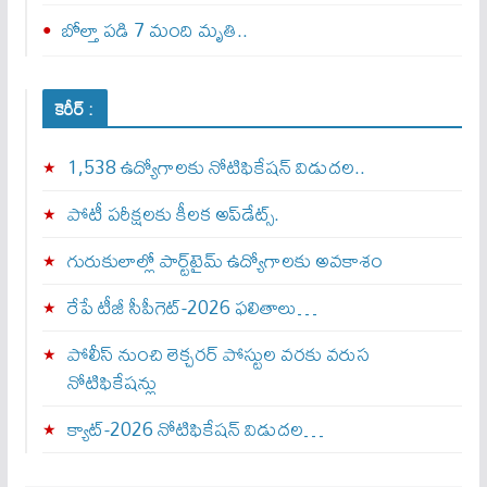
బోల్తా పడి 7 మంది మృతి..
కెరీర్ :
1,538 ఉద్యోగాలకు నోటిఫికేషన్ విడుదల..
పోటీ పరీక్షలకు కీలక అప్‌డేట్స్.
గురుకులాల్లో పార్ట్‌టైమ్ ఉద్యోగాలకు అవకాశం
రేపే టీజీ సీపీగెట్‌-2026 ఫలితాలు…
పోలీస్ నుంచి లెక్చరర్ పోస్టుల వరకు వరుస
నోటిఫికేషన్లు
క్యాట్-2026 నోటిఫికేషన్ విడుదల…