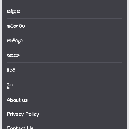
భక్తిప్రభ
ఆదివారం
ఆరోగ్యం
సినిమా
కెరీర్
క్రైం
About us
Privacy Policy
Contact Us