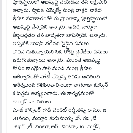
పూర్తిస్థాయిలో అభివృద్ధి చేయడమే తన లక్ష్యమని
అన్నారు. స్థానిక ఎమ్మెల్యే మంత్రి డాక్టర్ వాకిటి
శ్రీహరి సహకారంతో ఈ ప్రాంతాన్ని పూర్తిస్థాయిలో
అభివృద్ధి చేస్తానని అన్నారు. ఆదర్శ వార్డుగా
తీర్చిదిద్దడం తన బాధ్యతగా భావిస్తానని అన్నారు.
ఇప్పటికే మిషన్ భగీరథ పైప్లైన్ పనులు
కొనసాగుతున్నాయని సిసి రోడ్లు డ్రైనేజీలు పనులు
జరుగుతున్నాయి అన్నారు. మరింత అభివృద్ధి
కోసం కాంగ్రెస్ పార్టీ నుండి మంత్రి శ్రీహరి
ఆశీర్వాదంతో పోటీ చేస్తున్న తనను ఆదరించి
ఆశీర్వదించి గెలిపించాల్సిందిగా నాగరాజు మిస్కిన్
ఓటర్లను అభ్యర్థించారు. ఈ కార్యక్రమంలో
కాంగ్రెస్ నాయకులు
మాజీ కౌన్సిలర్ గౌడి వెంకట్ రెడ్డి,తప్ప రాము, జి
.ఆనంద్, మద్దూర్ కురుమయ్య ,టీ. రవి ,టీ
.శేఖర్ ,టీ .చింటూ,ఆర్ .చింటూ,ఎం .మల్లేష్