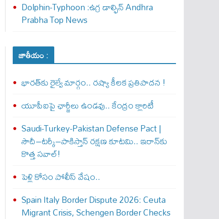
Dolphin-Typhoon :ఉగ్ర డాల్ఫిన్ Andhra
Prabha Top News
జాతీయం :
భారత్‌కు రైల్వే మార్గం.. రష్యా కీలక ప్రతిపాదన !
యూపీఐపై ఛార్జీలు ఉండవు.. కేంద్రం క్లారిటీ
Saudi-Turkey-Pakistan Defense Pact |
సౌదీ–టర్కీ–పాకిస్తాన్ రక్షణ కూటమి.. ఇరాన్‌కు
కొత్త సవాల్!
పెళ్లి కోసం పోలీస్ వేషం..
Spain Italy Border Dispute 2026: Ceuta
Migrant Crisis, Schengen Border Checks