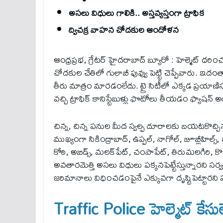
అసలు విధులు గాలికి.. అస్తవ్యస్తంగా ట్రాఫిక
ద్విచక్ర వాహన చోదకుల ఆందోళన
ఆంధ్రప్రభ, గ్రేటర్‌ హైదరాబాద్‌ బ్యూరో : హెల్మెట్‌ 
చోదకుల చేతిలో గులాబీ పువ్వు పెట్టి చెప్పేవారు. ఇదంతా
తీరు మాత్రం మారడంలేదు. ట్రై సిటీలో ఎక్కడ ప్రయాణిస్తు
వచ్చి ట్రాఫిక్‌ కానిస్టేబుళ్లు ఫొటోలు తీయడం ఫ్య
చిన్న, చిన్న పనుల మీద స్వల్ప దూరాలకు బయటకొచ్చినప్పు
ముఖ్యంగా సికింద్రాబాద్‌, ఉప్పల్‌, నాగోల్‌, జూబ్లీహిల్స
కోఠి, అబిడ్స్‌, మలక్‌పేట్‌, చంపాపేట్‌, తిరుమలగిరి, కొం
అవతారమెత్తి అసలు విధులు పక్కనపెట్టేస్తున్నారని సర్వత్ర
జరిమానాలు విధించడంపైనే ఎక్కువగా దృష్టిపెట్టారన
Traffic Police
హెల్మెట్‌ కేసుల