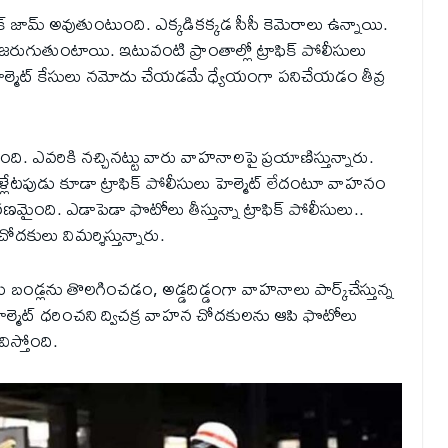
ిక్‌ జామ్‌ అవుతుంటుంది. ఎక్కడికక్కడ సీసీ కెమెరాలు ఉన్నాయి.
 జరుగుతుంటాయి. ఇటువంటి ప్రాంతాల్లో ట్రాఫిక్‌ పోలీసులు
్మెట్‌ కేసులు నమోదు చేయడమే ధ్యేయంగా పనిచేయడం తీవ్ర
తోంది. ఎవరికి నచ్చినట్టు వారు వాహనాలపై ప్రయాణిస్తున్నారు.
టపుడు కూడా ట్రాఫిక్‌ పోలీసులు హెల్మెట్‌ లేదంటూ వాహనం
ది. ఎడాపెడా ఫొటోలు తీస్తున్నా ట్రాఫిక్‌ పోలీసులు..
చోదకులు విమర్శిస్తున్నారు.
 బండ్లను తొలగించడం, అడ్డదిడ్డంగా వాహనాలు పార్క్‌చేస్తున్న
ల్మెట్‌ ధరించని ద్విచక్ర వాహన చోదకులను ఆపి ఫొటోలు
ిస్తోంది.