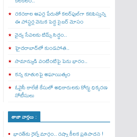
కలకలం..
రకరకాల ఆఫర్ల పేరుతో కలర్‌ఫుల్‌గా కనిపిస్తున్న
ఈ పోస్టర్ల వెనుక పెద్ద సైబర్ మోసం
వైద్య సేవలకు టిమ్స్‌ సిద్ధం..
హైదరాబాద్‌లో కుండపోత..
సామాన్యుడి వంటింటిపై పెను భారం..
కన్న కూతురిపై అఘాయిత్యం
ఓవైసీ కాలేజీ కేసులో అధికారులకు కోర్టు ధిక్కరణ
నోటీసులు
తాజా వార్తలు :
భారత్‌కు రైల్వే మార్గం.. రష్యా కీలక ప్రతిపాదన !