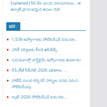
Explained | 50 వేల మంది వలసదారులు.. ఆ
తర్వాతే ప్రారంభ‌మైన అసలు కథ!
కెరీర్ :
1,538 ఉద్యోగాలకు నోటిఫికేషన్ విడుదల..
పోటీ పరీక్షలకు కీలక అప్‌డేట్స్.
గురుకులాల్లో పార్ట్‌టైమ్ ఉద్యోగాలకు అవకాశం
రేపే టీజీ సీపీగెట్‌-2026 ఫలితాలు…
పోలీస్ నుంచి లెక్చరర్ పోస్టుల వరకు వరుస
నోటిఫికేషన్లు
క్యాట్-2026 నోటిఫికేషన్ విడుదల…