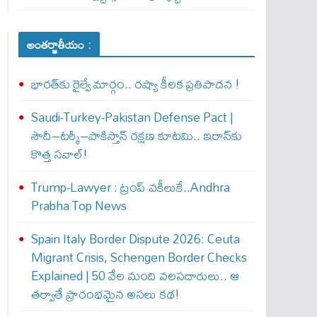
అంతర్జాతీయం :
భారత్‌కు రైల్వే మార్గం.. రష్యా కీలక ప్రతిపాదన !
Saudi-Turkey-Pakistan Defense Pact |
సౌదీ–టర్కీ–పాకిస్తాన్ రక్షణ కూటమి.. ఇరాన్‌కు
కొత్త సవాల్!
Trump-Lawyer : ట్రంప్ వ‌కీలుకే..Andhra
Prabha Top News
Spain Italy Border Dispute 2026: Ceuta
Migrant Crisis, Schengen Border Checks
Explained | 50 వేల మంది వలసదారులు.. ఆ
తర్వాతే ప్రారంభ‌మైన అసలు కథ!