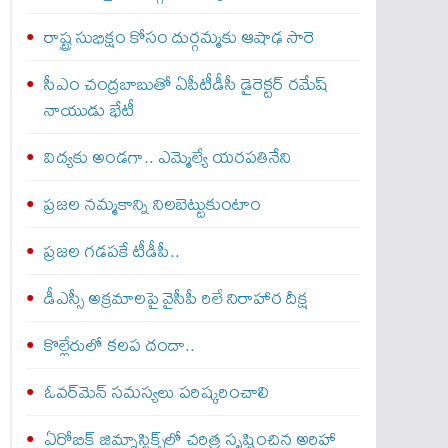
రాష్ట్ర సుభిక్షం కోసం దుర్గమ్మకు ఆషాఢ సారె
సీఎం చంద్రబాబుతో ఏపీటీడీసీ డైరెక్టర్‌ రమేష్‌
నాయుడు భేటీ
విద్యకు అండగా.. ఎమ్మెల్యే యరపతినేని
ప్రజల నమ్మకాన్ని నిలబెట్టుకుంటాం
ప్రజల గడపకే టీడీపీ..
డీఎస్సీ అక్రమాలపై వైసీపీ రిలే నిరాహార దీక్ష
కొల్లేరులో కలప దందా..
ఓవర్‌మెన్‌ సమస్యలు పరిష్కరించాలి
ఏరోబిక్‌ జిమ్నాస్టిక్స్‌లో చరిత్ర సృష్టించిన అరిహా