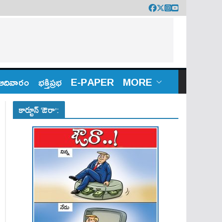
ఆదివారం
భక్తిప్రభ
E-PAPER
MORE
కార్టూన్ ‘ఔరా’: