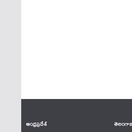
ఆంధ్ర‌ప్ర‌దేశ్
తెలంగాణ