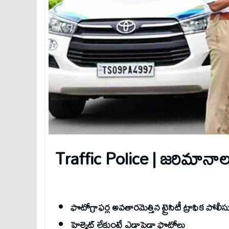
Traffic Police | జరిమానాలప
ఫొటోగ్రాఫర్ల అవతారమెత్తిన ట్రైసిటీ ట్రాఫిక పోలీ
హెల్మెట్‌ లేకుంటే ఎడాపెడా ఫొటోలు