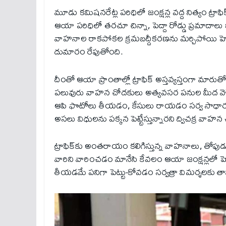
మూడు కమిషనరేట్ల పరిధిలో జంక్షన్ల వద్ద నిత్యం ట్రాఫ
ఆయా పరిధిలో తరచూ చిన్నా, పెద్దా రోడ్డు ప్రమాదాలు
వాహనాల రాకపోకల క్రమబద్దీకరణను మర్చిపోయి హెల
దుమారం రేపుతోంది.
దీంతో ఆయా ప్రాంతాల్లో ట్రాఫిక్‌ అస్తవ్యస్తంగా మారు
పలువురు వాహన చోదకులు అత్యవసర పనుల మీద వెళ్లే
ఆపి ఫొటోలు తీయడం, కేసులు రాయడం సర్వ సాధారణమైం
అసలు విధులను పక్కన పెట్టేస్తున్నారని ద్విచక్ర వాహన 
ట్రాఫిక్‌కు అంతరాయం కలిగిస్తున్న వాహనాలు, తోపుడు
వారిని వారించడం మానేసి కేవలం ఆయా జంక్షన్లలో హె
తీయడమే పనిగా పెట్టు-కోవడం సర్వత్రా విమర్శలకు తావ