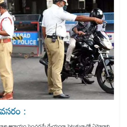
ి అవసరం :
రిమానాల ఆదాయం పెంచడమే ధ్యేయంగా పెట్టుకున్నారో ఏమోగాని..