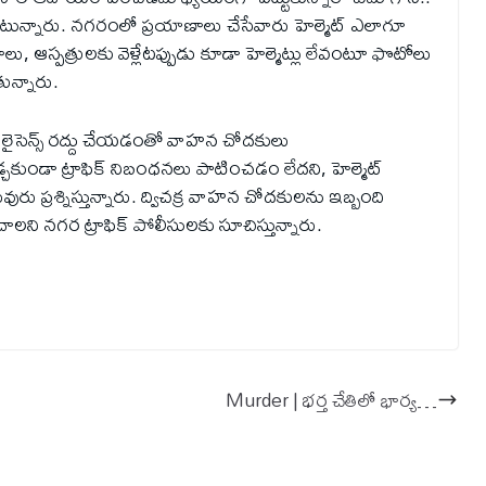
 ఉంటున్నారు. నగరంలో ప్రయాణాలు చేసేవారు హెల్మెట్‌ ఎలాగూ
లు, ఆస్పత్రులకు వెళ్లేటప్పుడు కూడా హెల్మెట్లు లేవంటూ ఫొటోలు
ున్నారు.
 లైసెన్స్‌ రద్దు చేయడంతో వాహన చోదకులు
్చకుండా ట్రాఫిక్‌ నిబంధనలు పాటించడం లేదని, హెల్మెట్‌
ప్రశ్నిస్తున్నారు. ద్విచక్ర వాహన చోదకులను ఇబ్బంది
ించాలని నగర ట్రాఫిక్‌ పోలీసులకు సూచిస్తున్నారు.
Murder | భర్త చేతిలో భార్య…