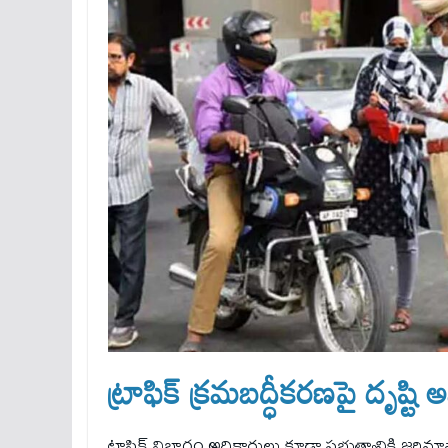
ట్రాఫిక్‌ క్రమబద్ధీకరణపై దృష్ట
ట్రాఫిక్‌ విభాగం అధికారులు కూడా ప్రభుత్వానికి జ