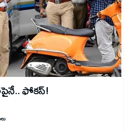
ైనే.. ఫోకస్‌!
సులు