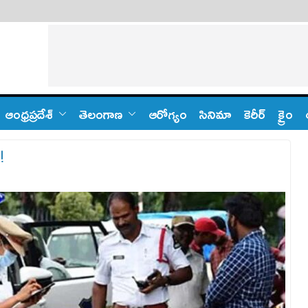
ఆంధ్ర‌ప్ర‌దేశ్
తెలంగాణ‌
ఆరోగ్యం
సినిమా
కెరీర్
క్రైం
!