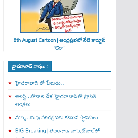
8th August Cartoon | ఆంధ్రప్రభలో నేటి కార్టూన్
‘ఔరా’
హైదరాబాద్ వార్తలు :
హైదరాబాద్ లో పేలుడు..
అలర్ట్‌.. బోనాల వేళ హైదరాబాద్‌లో ట్రాఫిక్‌
ఆంక్షలు
మస్కి చెరువు పరిరక్షణకు కదిలిన స్థానికులు
BIG Breaking | తెలంగాణ బాస్కెట్‌బాల్‌లో