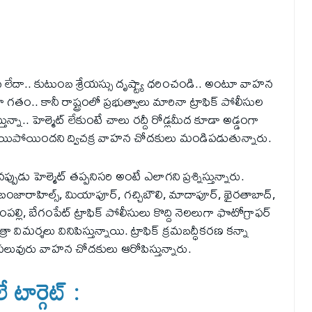
ధరించ లేదా.. కుటుంబ శ్రేయస్సు దృష్ట్యా ధరించండి.. అంటూ వాహన
 గతం.. కానీ రాష్ట్రంలో ప్రభుత్వాలు మారినా ట్రాఫిక్‌ పోలీసుల
న్నా.. హెల్మెట్‌ లేకుంటే చాలు రద్దీ రోడ్లమీద కూడా అడ్డంగా
ాషన్‌ అయిపోయిందని ద్విచక్ర వాహన చోదకులు మండిపడుతున్నారు.
డు హెల్మెట్‌ తప్పనిసరి అంటే ఎలాగని ప్రశ్నిస్తున్నారు.
్‌, బంజారాహిల్స్‌, మియాపూర్‌, గచ్చిబౌలి, మాదాపూర్‌, ఖైరతాబాద్‌,
పల్లి, బేగంపేట్‌ ట్రాఫిక్‌ పోలీసులు కొద్ది నెలలుగా ఫొటోగ్రాఫర్‌
ా విమర్శలు వినిపిస్తున్నాయి. ట్రాఫిక్‌ క్రమబద్ధీకరణ కన్నా
ి పలువురు వాహన చోదకులు ఆరోపిస్తున్నారు.
ే టార్గెట్‌ :