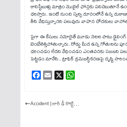
కానిస్టేబుళ్లు మాత్రం మొబైల్‌ ఫోన్లకు పనిచెబుతూనే
ధరిస్తారు. ఇంటి నుంచి స్వల్ప దూరంలోనే ఉన్న దుకాణా
తీసి వేధిస్తున్నారని పలువురు వాహన చోదకులు వాపోత
పైగా ఈ కేసులు నమోదైతే మూడు నెలల పాటు డ్రైవింగ్‌
బెంబేలెత్తిపోతున్నారు. రోడ్డు మీద ఉన్న గోతులను పూడ
ధరించడం లేదని వేధించడం ఎంతవరకు సబబని పలువురు 
పెట్టడం మానేసి.. ట్రాఫిక్‌ క్రమబద్ధీకరణపై దృష్టి సార
Fa
E
X
W
ce
m
ha
bo
ail
ts
ok
A
Accident | లారీ ఢీ కొట్టి…
pp