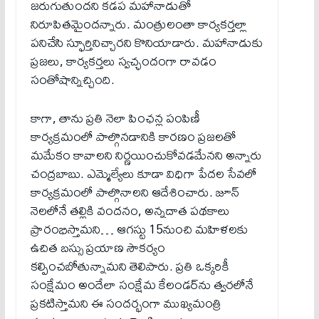
జరుగుతుందని కడప మహానాడుతో
నిరూపితమైందన్నారు. మంత్రులంతా కార్యకర్తల్లా
పనిచేసి స్ఫూర్తినిచ్చారని కొనియాడారు. మహానాడుకు
ప్రజలు, కార్యకర్తలు స్వచ్ఛందంగా రావడం
సంతోషాన్నిచ్చింది.
కాగా, తాను ప్రతి నెలా పింఛన్ల పంపిణీ
కార్యక్రమంలో పాల్గొనడానికి కారణం ప్ర‌జ‌ల‌తో
మ‌మేకం కావాల‌ని నిర్ణ‌యించుకోవ‌డ‌మేన‌ని అన్నారు
చంద్ర‌బాబు. ఎమ్మెల్యేలు కూడా విధిగా పేదల సేవలో
కార్యక్రమంలో పాల్గొనాలని ఆదేశించారు. జూన్
నెలలోనే తల్లికి వందనం, అన్నదాత పథకాలు
ప్రారంభిస్తామని… ఆగస్టు 15నుంచి మహిళలకు
ఉచిత బస్సు ప్రయాణ సౌకర్యం
కల్పించబోతున్నామని తెలిపారు. ప్రతి ఒక్కరికీ
సంక్షేమం అందేలా సంక్షేమ కేలండర్‌ను త్వరలోనే
ప్రకటిస్తామని ఈ సందర్భంగా ముఖ్యమంత్రి