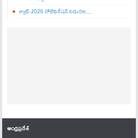
క్యాట్-2026 నోటిఫికేషన్ విడుదల…
ఆంధ్ర‌ప్ర‌దేశ్