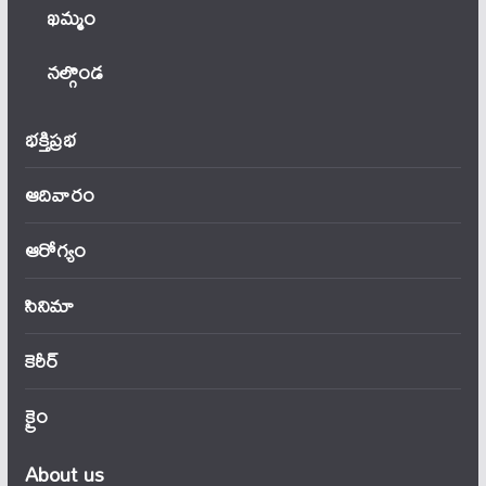
ఖ‌మ్మం
నల్గొండ
భక్తిప్రభ
ఆదివారం
ఆరోగ్యం
సినిమా
కెరీర్
క్రైం
About us