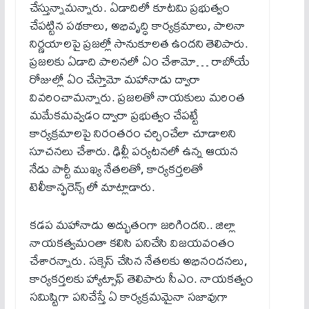
చేస్తున్నామన్నారు. ఏడాదిలో కూటమి ప్రభుత్వం
చేపట్టిన పథకాలు, అభివృద్ధి కార్యక్రమాలు, పాలనా
నిర్ణయాలపై ప్రజల్లో సానుకూలత ఉందని తెలిపారు.
ప్రజలకు ఏడాది పాలనలో ఏం చేశామో… రాబోయే
రోజుల్లో ఏం చేస్తామో మహానాడు ద్వారా
వివరించామన్నారు. ప్రజలతో నాయకులు మరింత
మమేకమవ్వడం ద్వారా ప్రభుత్వం చేపట్టే
కార్యక్రమాలపై నిరంతరం చర్చించేలా చూడాలని
సూచనలు చేశారు. ఢిల్లీ ప‌ర్య‌ట‌న‌లో ఉన్న ఆయ‌న
నేడు పార్టీ ముఖ్య నేత‌ల‌తో, కార్య‌క‌ర్త‌ల‌తో
టెలీకాన్ఫరెన్స్ లో మాట్లాడారు.
కడప మహానాడు అద్భుతంగా జరిగిందని.. జిల్లా
నాయకత్వమంతా కలిసి పనిచేసి విజయవంతం
చేశారన్నారు. సక్సెస్ చేసిన నేతలకు అభినందనలు,
కార్యకర్తలకు హ్యాట్సాఫ్ తెలిపారు సీఎం. నాయకత్వం
సమిష్టిగా పనిచేస్తే ఏ కార్యక్రమమైనా సజావుగా