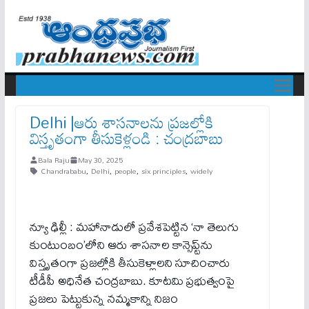
Delhi |ఆరు శాస‌నాల‌ను ప్ర‌జ‌ల్లోకి
విస్తృతంగా తీసుకెళ్లండి : చంద్ర‌బాబు
Bala Raju
May 30, 2025
Chandrababu
,
Delhi
,
people
,
six principles
,
widely
న్యూ ఢిల్లీ : మహానాడులో ప్రవేశపెట్టిన ‘నా తెలుగు
కుంటుంబం’లోని ఆరు శాసనాల కాన్సెప్ట్‌ను
విస్తృతంగా ప్రజల్లోకి తీసుకెళ్లాలని సూచించారు
టీడీపీ అధినేత చంద్ర‌బాబు. కూటమి ప్రభుత్వంపై
ప్రజలు పెట్టుకున్న నమ్మకాన్ని నిజం