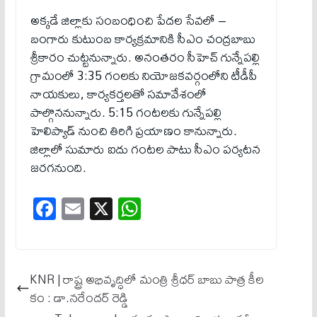
అక్కడే జిల్లాకు సంబంధించి పేదల సేవలో –
బంగారు కుటుంబ కార్యక్రమానికి సీఎం చంద్రబాబు
శ్రీకారం చుట్టనున్నారు. అనంతరం సీహెచ్‌ గున్నేపల్లి
గ్రామంలో 3:35 గంలకు నియోజకవర్గంలోని టీడీపీ
నాయకులు, కార్యకర్తలతో సమావేశంలో
పాల్గొననున్నారు. 5:15 గంటలకు గున్నేపల్లి
హెలిప్యాడ్ నుంచి తిరిగి ప్రయాణం కానున్నారు.
జిల్లాలో సుమారు ఐదు గంటల పాటు సీఎం పర్యటన
జరగనుంది.
Fa
E
X
W
ce
m
ha
bo
ail
ts
ok
A
KNR | రాష్ట్ర అభివృద్ధిలో మంత్రి శ్రీధర్ బాబు పాత్ర కీల
pp
కం : డా.నరేందర్ రెడ్డి