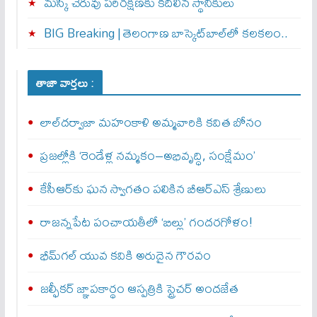
మస్కి చెరువు పరిరక్షణకు కదిలిన స్థానికులు
BIG Breaking | తెలంగాణ బాస్కెట్‌బాల్‌లో కలకలం..
తాజా వార్తలు :
లాల్‌దర్వాజా మహంకాళి అమ్మవారికి కవిత బోనం
ప్రజల్లోకి ‘రెండేళ్ల నమ్మకం–అభివృద్ధి, సంక్షేమం’
కేసీఆర్‌కు ఘన స్వాగతం పలికిన బీఆర్‌ఎస్‌ శ్రేణులు
రాజన్నపేట పంచాయతీలో ‘బిల్లు’ గందరగోళం!
భీమ్‌గల్‌ యువ కవికి అరుదైన గౌరవం
జల్ఫీకర్‌ జ్ఞాపకార్థం ఆస్పత్రికి స్ట్రెచర్‌ అందజేత