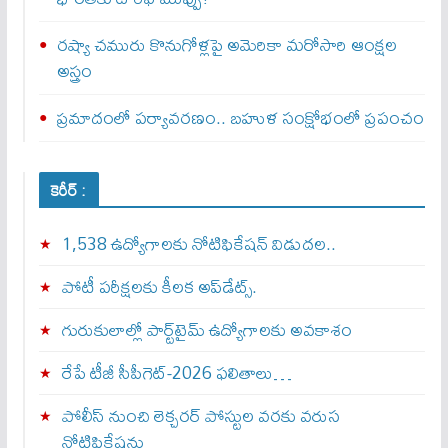
రష్యా చమురు కొనుగోళ్లపై అమెరికా మరోసారి ఆంక్షల
అస్త్రం
ప్రమాదంలో పర్యావరణం.. బహుళ సంక్షోభంలో ప్రపంచం
కెరీర్ :
1,538 ఉద్యోగాలకు నోటిఫికేషన్ విడుదల..
పోటీ పరీక్షలకు కీలక అప్‌డేట్స్.
గురుకులాల్లో పార్ట్‌టైమ్ ఉద్యోగాలకు అవకాశం
రేపే టీజీ సీపీగెట్‌-2026 ఫలితాలు…
పోలీస్ నుంచి లెక్చరర్ పోస్టుల వరకు వరుస
నోటిఫికేషన్లు