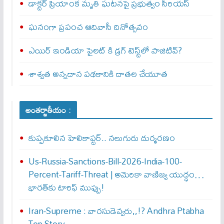
డాక్టర్ ప్రియాంక మృతి ఘటనపై ప్రభుత్వం సీరియస్‌
ఘనంగా ప్రపంచ ఆదివాసీ దినోత్సవం
ఎయిర్‌ ఇండియా పైలట్‌ కి డ్రగ్‌ టెస్ట్‌లో పాజిటివ్‌?
శాశ్వత అన్నదాన పథకానికి దాతల చేయూత
అంతర్జాతీయం :
కుప్పకూలిన హెలికాప్టర్‌.. నలుగురు దుర్మరణం
Us-Russia-Sanctions-Bill-2026-India-100-
Percent-Tariff-Threat | అమెరికా వాణిజ్య యుద్ధం…
భారత్‌కు టారిఫ్ ముప్పు!
Iran-Supreme : వార‌సుడెవ్వ‌రు,,!? Andhra Ptabha
Top Story