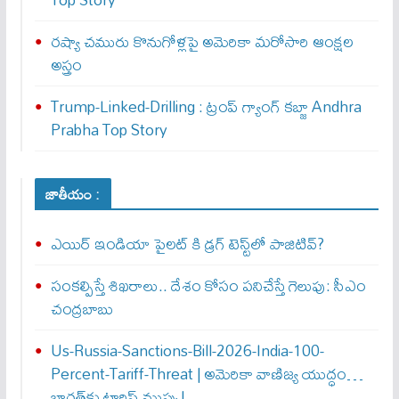
రష్యా చమురు కొనుగోళ్లపై అమెరికా మరోసారి ఆంక్షల
అస్త్రం
Trump-Linked-Drilling : ట్రంప్ గ్యాంగ్ క‌బ్జా Andhra
Prabha Top Story
జాతీయం :
ఎయిర్‌ ఇండియా పైలట్‌ కి డ్రగ్‌ టెస్ట్‌లో పాజిటివ్‌?
సంకల్పిస్తే శిఖరాలు.. దేశం కోసం పనిచేస్తే గెలుపు: సీఎం
చంద్రబాబు
Us-Russia-Sanctions-Bill-2026-India-100-
Percent-Tariff-Threat | అమెరికా వాణిజ్య యుద్ధం…
భారత్‌కు టారిఫ్ ముప్పు!