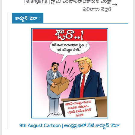
Telangana | గ్రామ ప‌రిపాల‌నాధికారుల ప‌రీక్షా
ఫ‌లితాలు వెల్ల‌డి
కార్టూన్ ‘ఔరా’:
9th August Cartoon | ఆంధ్రప్రభలో నేటి కార్టూన్ ‘ఔరా’