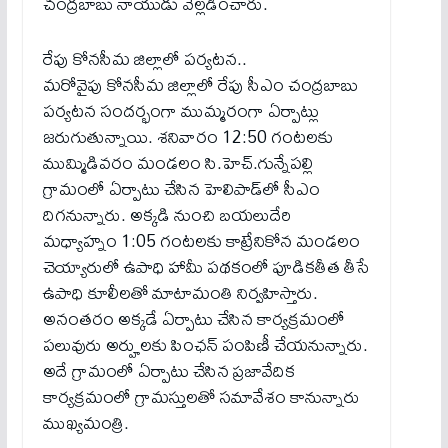
చంద్రబాబు నాయుడు వెల్లడించారు.
రేపు కోనసీమ జిల్లాలో పర్యటన..
మరోవైపు కోనసీమ జిల్లాలో రేపు సీఎం చంద్రబాబు
పర్యటన సందర్భంగా ముమ్మరంగా ఏర్పాట్లు
జరుగుతున్నాయి. శనివారం 12:50 గంటలకు
ముమ్మిడివరం మండలం సి.హెచ్.గున్నేపల్లి
గ్రామంలో ఏర్పాటు చేసిన హెలిపాడ్‌లో సీఎం
దిగనున్నారు. అక్కడి నుంచి బయలుదేరి
మధ్యాహ్నం 1:05 గంటలకు కాట్రేనికోన మండలం
చెయ్యారులో ఉపాధి హామీ పథకంలో పూడికతీత తీసే
ఉపాధి కూలీలతో మాటామంతి నిర్వహిస్తారు.
అనంతరం అక్కడే ఏర్పాటు చేసిన కార్యక్రమంలో
పలువురు అర్హులకు పింఛన్ పంపిణీ చేయనున్నారు.
అదే గ్రామంలో ఏర్పాటు చేసిన ప్రజావేదిక
కార్యక్రమంలో గ్రామస్తులతో సమావేశం కానున్నారు
ముఖ్యమంత్రి.