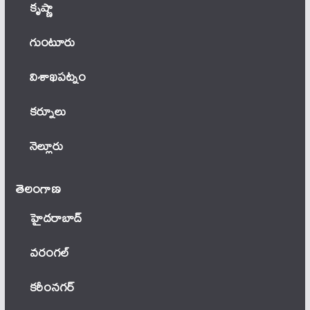
కృష్ణా
గుంటూరు
విశాఖపట్నం
కర్నూలు
నెల్లూరు
తెలంగాణ‌
హైదరాబాద్
వ‌రంగ‌ల్
కరీంనగర్