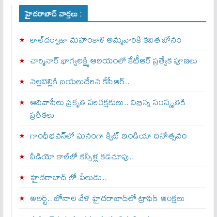
హైదరాబాద్ వార్తలు :
లాల్‌దర్వాజా మహంకాళి అమ్మవారికి కవిత బోనం
చార్మినార్‌ భాగ్యలక్ష్మి ఆలయంలో కేటీఆర్ ప్రత్యేక పూజలు
నల్లబెల్లికి బయలుదేరిన కేసీఆర్‌..
ఆదివాసీలు ప్రకృతి పరిరక్షకులు.. విభిన్న సంస్కృతికి
ప్రతీకలు
గాంధీభవన్‌లో ఘనంగా క్విట్‌ ఇండియా దినోత్సవం
వీడియో కాల్‌లో కన్నీళ్ల కడచూపు..
హైదరాబాద్ లో పేలుడు..
అలర్ట్‌.. బోనాల వేళ హైదరాబాద్‌లో ట్రాఫిక్‌ ఆంక్షలు