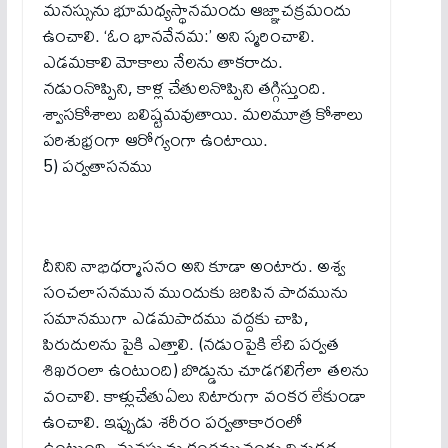
మనస్సును భూమధ్యస్థానమందు ఆజ్ఞాచక్రమందు
ఉంచాలి. ‘ఓం భానవేనమ:’ అని స్మరించాలి.
ఎడమకాలి మోకాలు నేలను తాకరాదు.
నడుంనొప్పిని, కాళ్ల చేతులనొప్పిని తగ్గిస్తుంది.
శ్వాసకోశాలు బలిష్టమవుతాయి. మలమూత్ర కోశాలు
పరిశుభ్రంగా ఆరోగ్యంగా ఉంటాయి.
5) పర్వతాసనము
దీనిని నాభిధర్మాసనం అని కూడా అంటారు. అశ్వ
సంచలాసనమున ముందుకు జరిపిన పాదమును
సమానముగా ఎడమపాదము వద్దకు చాపి,
పిరుదులను పైకి ఎత్తాలి. (నడుంపైకి లేచి పర్వత
శిఖరంలా ఉంటుంది) బొడ్డును చూడగలిగేలా తలను
వంచాలి. కాళ్లుచేతుఏలు నిటారుగా వంకర లేకుండా
ఉంచాలి. ఇప్పుడు శరీరం పర్వతాకారంలో
ఉంటుంది. మనస్సును కంఠమునందు విశుకద్ద