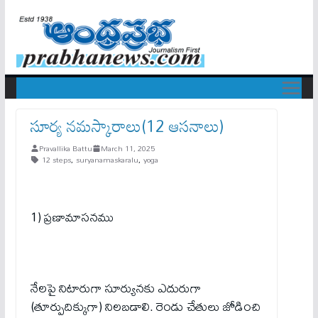
సూర్య నమస్కారాలు(12 ఆసనాలు)
Pravallika Battu
March 11, 2025
12 steps
,
suryanamaskaralu
,
yoga
1) ప్రణామాసనము
నేలపై నిటారుగా సూర్యునకు ఎదురుగా
(తూర్పుదిక్కుగా) నిలబడాలి. రెండు చేతులు జోడించి