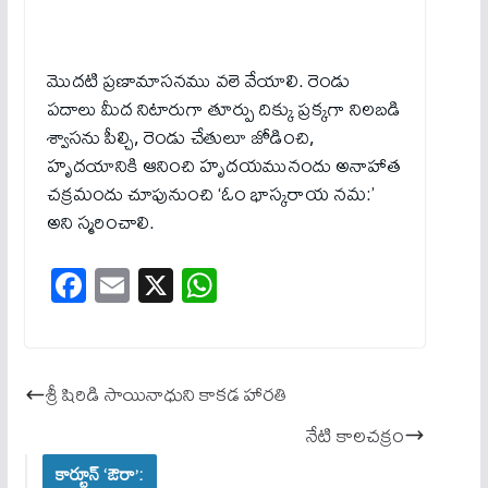
మొదటి ప్రణామాసనము వలె వేయాలి. రెండు
పదాలు మీద నిటారుగా తూర్పు దిక్కు ప్రక్కగా నిలబడి
శ్వాసను పీల్చి, రెండు చేతులూ జోడించి,
హృదయానికి ఆనించి హృదయమునందు అనాహాత
చక్రమందు చూపునుంచి ‘ఓం భాస్కరాయ నమ:’
అని స్మరించాలి.
Fa
E
X
W
ce
m
ha
bo
ail
ts
ok
A
శ్రీ షిరిడి సాయినాధుని కాకడ హారతి
pp
నేటి కాలచక్రం
కార్టూన్ ‘ఔరా’: