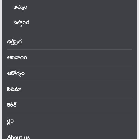
ఖ‌మ్మం
నల్గొండ
భక్తిప్రభ
ఆదివారం
ఆరోగ్యం
సినిమా
కెరీర్
క్రైం
About us