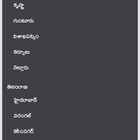
కృష్ణా
గుంటూరు
విశాఖపట్నం
కర్నూలు
నెల్లూరు
తెలంగాణ‌
హైదరాబాద్
వ‌రంగ‌ల్
కరీంనగర్