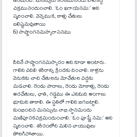
చక్రమునందుంచాలి. ‘ఓం ఖగాయనమ:’ అని
స్మరించాలి. వెన్నెముక, కాళ్లు చేతులు
బలిష్టమవుతాయి
6) సాష్టాంగనమస్కారాసనము
దీనినే సాష్టాంగనమస్కారం అని కూడా అంటారు.
గాలిని వదిలి శరీరాన్ని క్రిందకు దించాలి. కాళ్లను
వెనుకకు చాచి చేతులను మోచేతుల వద్దకు
మడచాలి. రెండు పాదాలు, రెండు మోకాళ్లు, రెండు
అరచేతులు, ఛాతి, గడ్డము ఈ ఎనిమిది అంగాలు
భూమిని తాకాలి. ఈ స్థతిలో గాలిని బిగబట్టాలి.
కుంభించిన మనస్సును నాభి స్థానమందు
మణిపూరకచక్రమందుంచాలి. ‘ఓం పూష్ణే నమ:’ అని
స్మరించాలి. శరీరంలోని మలిన వాయువులు
తొలగిపోతాయి.