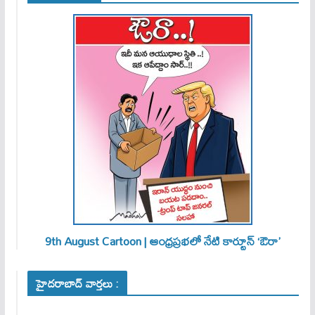
9th August Cartoon | ఆంధ్రప్రభలో నేటి కార్టూన్ ‘ఔరా’
హైదరాబాద్ వార్తలు :