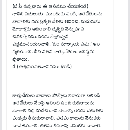
(బీ.పీ ఉన్నవారు ఈ ఆసనము చేయకండి)
గాలిని వదులుతూ ముందుకు వంగి, అరచేతులను
పాదాలకు ఇరుప్రక్కల నేలకు ఆనించి, నుదురును
మోకాళ్లకు ఆనించాలి దృష్టిని వెన్నుపూస
చివరిస్థానమునందు స్వాధిష్టాన
చక్రమునందుంచాలి. ‘ఓం సూర్యాయ నమ:’ అని
స్మరించాలి. దీని వలన కాళ్లు,చేతులు బలిష్టమ
వుతాయి.
4 ) అశ్వసంచలనాసనము (కుడి)
కాళ్లుచేతులు పాదాలు హస్తాలు నిఠారుగా నిలబడి
అరచేతులు నేలపై ఆనించి ఉంచి కుడికాలును
మోకాలి వద్ద మడచి దాని పాదాన్ని రెండు చేతులకు
మధ్యకు తీసుకురావాలి. ఎడమ కాలును వెనుకకు
చాచే ఉంచాలి. తలను కంఠాన్ని వెనుకకు చాచాలి.