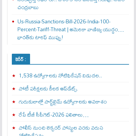
చంద్రబాబు
Us-Russia-Sanctions-Bill-2026-India-100-
Percent-Tariff-Threat | అమెరికా వాణిజ్య యుద్ధం…
భారత్‌కు టారిఫ్ ముప్పు!
కెరీర్ :
1,538 ఉద్యోగాలకు నోటిఫికేషన్ విడుదల..
పోటీ పరీక్షలకు కీలక అప్‌డేట్స్.
గురుకులాల్లో పార్ట్‌టైమ్ ఉద్యోగాలకు అవకాశం
రేపే టీజీ సీపీగెట్‌-2026 ఫలితాలు…
పోలీస్ నుంచి లెక్చరర్ పోస్టుల వరకు వరుస
నోటిఫికేషన్లు