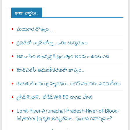
తాజా వార్తలు :
మయూర దౌత్యం…
క్రషర్‌లో వ్యాన్ బోల్తా.. ఒకరి దుర్మరణం
ఆదివాసీల అభివృద్ధికి ప్రభుత్వం అండగా ఉంటుంది
హెచ్‌ఎల్‌సీ ఆధునికీకరణలో జాప్యం..
కూటమికి జనం బ్రహ్మరథం.. జగన్‌ పాలనకు చరమగీతం
వైసీపీకి షాక్‌.. టీడీపీలోకి 50 మంది చేరిక
Lohit-River-Arunachal-Pradesh-River-of-Blood-
Mystery | ప్రకృతి అద్భుతమా.. పురాణ రహస్యమా?