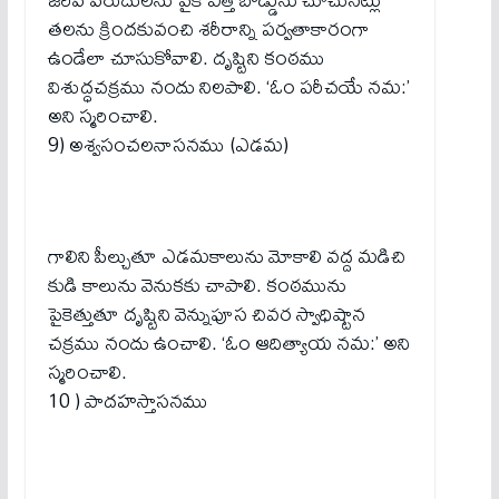
తలను క్రిందకువంచి శరీరాన్ని పర్వతాకారంగా
ఉండేలా చూసుకోవాలి. దృష్టిని కంఠము
విశుద్ధచక్రము నందు నిలపాలి. ‘ఓం పరీచయే నమ:’
అని స్మరించాలి.
9) అశ్వసంచలనాసనము (ఎడమ)
గాలిని పీల్చుతూ ఎడమకాలును మోకాలి వద్ద మడిచి
కుడి కాలును వెనుకకు చాపాలి. కంఠమును
పైకెత్తుతూ దృష్టిని వెన్నుపూస చివర స్వాధిష్టాన
చక్రము నందు ఉంచాలి. ‘ఓం ఆదిత్యాయ నమ:’ అని
స్మరించాలి.
10 ) పాదహస్తాసనము