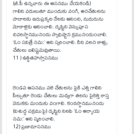
(బీ.పీ ఉన్నవారు ఈ ఆసనము చేయకండి)
గాలిని వదులుతూ ముందుకు వంగి, అరచేతులను
పాదాలకు ఇరుప్రక్కల నేలకు ఆనించి, నుదురును
మోకాళ్లకు ఆనించాలి. దృష్టిని వెన్నుపూస
చివరిస్థానమునందు స్వాధిష్టాన క్రమునందుంచాలి.
‘ఓం సవిత్రే నమ:’ అని స్వరించాలి. దీని వలన కాళ్లు,
చేతులు బలిష్టమవుతాయి.
11 ) ఉత్థితహస్తాసనము
రెండవ ఆసనము వలె చేతులను పైకి ఎత్తి గాలిని
పీల్చుతూ రెండు చేతులు మధ్యగా తలను పైకెత్తి కాస్త
వెనుకకు మందుకు వంగాలి. కంఠస్థానమునందు
(విశుద్ద చక్రముపై) దృష్టిని నిలపి ‘ఓం అర్కాయ
నమ:’ అని స్మరించాలి.
12) ప్రణామాసనము