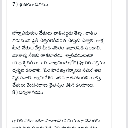
7 ) భుజంగాసనము
బోర్లాపడుకుని చేతులు ఛాతివద్దకు తెచ్చి, ఛాతిని
నడుముని పైకి ఎత్తగలిగినంత ఎత్తుకు ఎత్తాలి. కాళ్ల
మీద చేతుల వేళ్ల మీద శరీరం ఆధారపడి ఉండాలి.
మోకాళ్లు నేలకు తాకకూడదు. శ్వాసవదులుతూ
యధాస్థితికి రావాలి. నాభినందు(లేక) పూరక చక్రము
దృష్టిని ఉంచాలి. ‘ఓం హిరణ్య గర్భాయ నమ:’ అని
స్మరించాలి. శ్వాసకోశం బలంగా ఉంటుంది. కాళ్లు,
చేతులు మెడనరాలు చైతన్యం కలిగి ఉంటాయి.
8 ) పర్వతాసనము
గాలిని వదులుతూ పాదాలను సమముగా వెనుకకు
జరిపి పిరుదులను పైకి ఎత్తి బొడ్డును చూచునట్లు