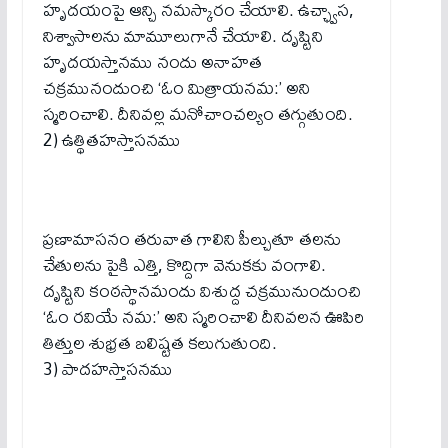
హృదయంపై ఆన్చి నమస్కారం చేయాలి. ఉచ్ఛ్వాస,
నిశ్వాసాలను మామూలుగానే చేయాలి. దృష్టిని
హృదయస్తానము నందు అనాహత
చక్రమునందుంచి ‘ఓం మిత్రాయనమ:’ అని
స్మరించాలి. దీనివల్ల మనోచాంచల్యం తగ్గుతుంది.
2) ఉత్థితహస్తాసనము
ప్రణామాసనం తరువాత గాలిని పీల్చుతూ తలను
చేతులను పైకి ఎత్తి, కొద్దిగా వెనుకకు వంగాలి.
దృష్టిని కంఠస్థానమందు విశుద్ద చక్రమునుందుంచి
‘ఓం రవియే నమ:’ అని స్మరించాలి దీనివలన ఊపిరి
తిత్తుల శుభ్రత బలిష్టత కలుగుతుంది.
3) పాదహస్తాసనము