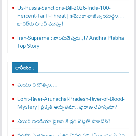
Us-Russia-Sanctions-Bill-2026-India-100-
Percent-Tariff-Threat | అమెరికా వాణిజ్య యుద్ధం…
భారత్‌కు టారిఫ్ ముప్పు!
Iran-Supreme : వార‌సుడెవ్వ‌రు,,!? Andhra Ptabha
Top Story
జాతీయం :
మయూర దౌత్యం…
Lohit-River-Arunachal-Pradesh-River-of-Blood-
Mystery | ప్రకృతి అద్భుతమా.. పురాణ రహస్యమా?
ఎయిర్‌ ఇండియా పైలట్‌ కి డ్రగ్‌ టెస్ట్‌లో పాజిటివ్‌?
సంకల్పిస్తే శిఖరాలు.. దేశం కోసం పనిచేస్తే గెలుపు: సీఎం