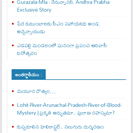
Gurazala-Mla : నేనున్నాన‌నీ. Andhra Prabha
Exclusive Story
పేద కుటుంబాలకు సీఎం సహాయనిధి అండ:
అచ్చెన్నాయుడు
ఎడపల్లి మండలంలో ఘనంగా ప్రపంచ ఆదివాసీ
దినోత్సవం
అంతర్జాతీయం :
మయూర దౌత్యం…
Lohit-River-Arunachal-Pradesh-River-of-Blood-
Mystery | ప్రకృతి అద్భుతమా.. పురాణ రహస్యమా?
కుప్పకూలిన హెలికాప్టర్‌.. నలుగురు దుర్మరణం