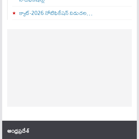
క్యాట్-2026 నోటిఫికేషన్ విడుదల…
ఆంధ్ర‌ప్ర‌దేశ్