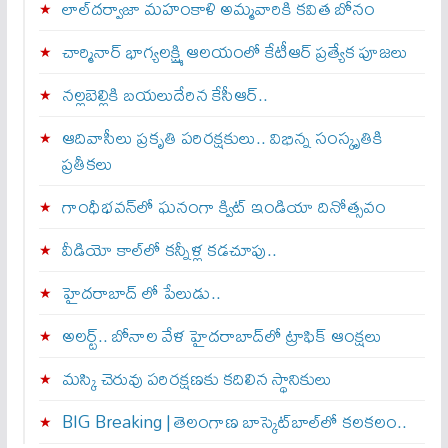
లాల్‌దర్వాజా మహంకాళి అమ్మవారికి కవిత బోనం
చార్మినార్‌ భాగ్యలక్ష్మి ఆలయంలో కేటీఆర్ ప్రత్యేక పూజలు
నల్లబెల్లికి బయలుదేరిన కేసీఆర్‌..
ఆదివాసీలు ప్రకృతి పరిరక్షకులు.. విభిన్న సంస్కృతికి
ప్రతీకలు
గాంధీభవన్‌లో ఘనంగా క్విట్‌ ఇండియా దినోత్సవం
వీడియో కాల్‌లో కన్నీళ్ల కడచూపు..
హైదరాబాద్ లో పేలుడు..
అలర్ట్‌.. బోనాల వేళ హైదరాబాద్‌లో ట్రాఫిక్‌ ఆంక్షలు
మస్కి చెరువు పరిరక్షణకు కదిలిన స్థానికులు
BIG Breaking | తెలంగాణ బాస్కెట్‌బాల్‌లో కలకలం..