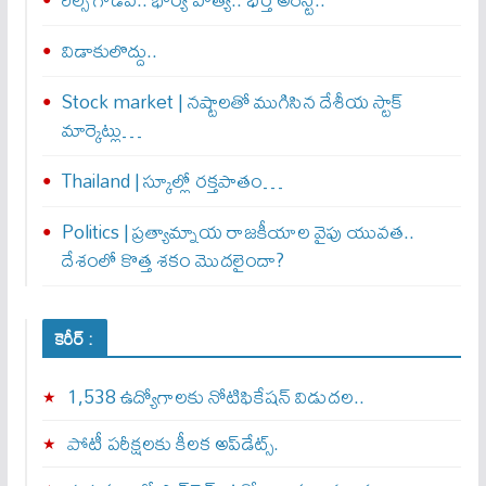
విడాకులొద్దు..
Stock market | నష్టాలతో ముగిసిన దేశీయ స్టాక్
మార్కెట్లు…
Thailand | స్కూల్లో రక్తపాతం…
Politics | ప్రత్యామ్నాయ రాజకీయాల వైపు యువత..
దేశంలో కొత్త శకం మొదలైందా?
కెరీర్ :
1,538 ఉద్యోగాలకు నోటిఫికేషన్ విడుదల..
పోటీ పరీక్షలకు కీలక అప్‌డేట్స్.