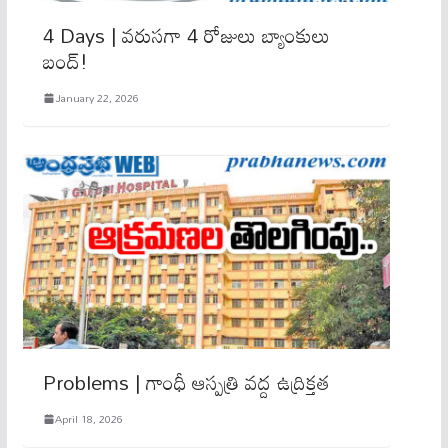
4 Days | వరుసగా 4 రోజులు బ్యాంకులు
బంద్!
January 22, 2026
Problems | గాంధీ ఆస్ప‌త్రి వ‌ద్ద ఉద్రిక్త‌త‌
April 18, 2026