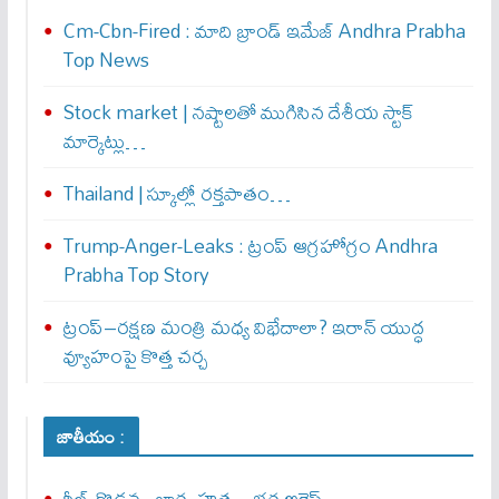
Cm-Cbn-Fired : మాది బ్రాండ్ ఇమేజ్ Andhra Prabha
Top News
Stock market | నష్టాలతో ముగిసిన దేశీయ స్టాక్
మార్కెట్లు…
Thailand | స్కూల్లో రక్తపాతం…
Trump-Anger-Leaks : ట్రంప్ ఆగ్ర‌హోగ్రం Andhra
Prabha Top Story
ట్రంప్–రక్షణ మంత్రి మధ్య విభేదాలా? ఇరాన్ యుద్ధ
వ్యూహంపై కొత్త చర్చ
జాతీయం :
రీల్స్ గొడవ.. భార్య హత్య.. భర్త అరెస్ట్..