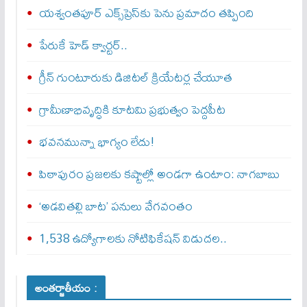
యశ్వంతపూర్ ఎక్స్‌ప్రెస్‌కు పెను ప్రమాదం తప్పింది
పేరుకే హెడ్ క్వార్టర్..
గ్రీన్ గుంటూరుకు డిజిటల్ క్రియేటర్ల చేయూత
గ్రామీణాభివృద్ధికి కూటమి ప్రభుత్వం పెద్దపీట
భవనమున్నా భాగ్యం లేదు!
పిఠాపురం ప్రజలకు కష్టాల్లో అండగా ఉంటాం: నాగబాబు
‘అడవితల్లి బాట’ పనులు వేగవంతం
1,538 ఉద్యోగాలకు నోటిఫికేషన్ విడుదల..
అంతర్జాతీయం :