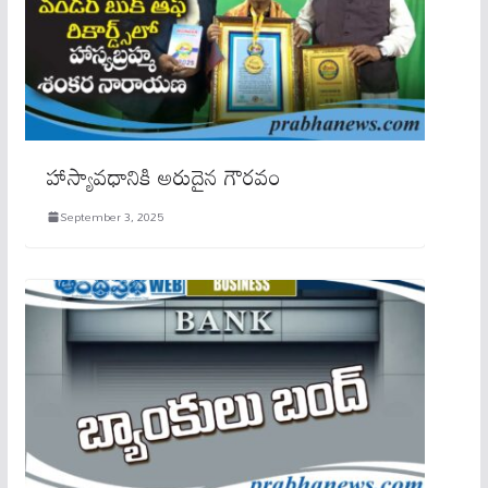
హాస్యావధానికి అరుదైన గౌరవం
September 3, 2025