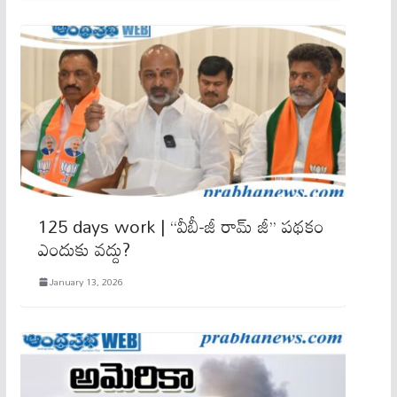
125 days work | ‘‘వీబీ-జీ రామ్ జీ’’ పథకం
ఎందుకు వద్దు?
January 13, 2026