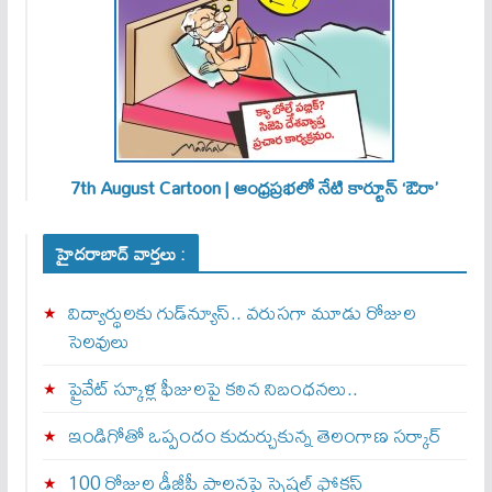
7th August Cartoon | ఆంధ్రప్రభలో నేటి కార్టూన్ ‘ఔరా’
హైదరాబాద్ వార్తలు :
విద్యార్థులకు గుడ్‌న్యూస్.. వరుసగా మూడు రోజుల
సెలవులు
ప్రైవేట్ స్కూళ్ల ఫీజులపై కఠిన నిబంధనలు..
ఇండిగోతో ఒప్పందం కుదుర్చుకున్న తెలంగాణ స‌ర్కార్
100 రోజుల డీజీపీ పాలనపై స్పెషల్ ఫోకస్