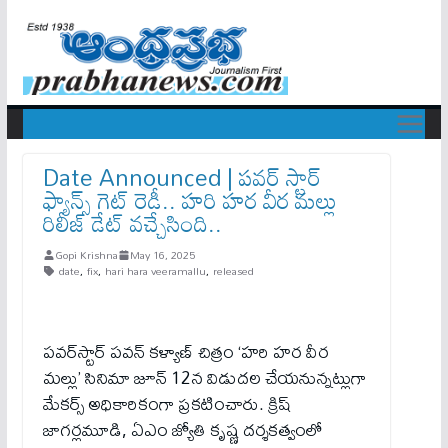
Date Announced | ప‌వ‌ర్ స్టార్
ఫ్యాన్స్ గెట్ రెడీ.. హరి హర వీర మల్లు
రిలీజ్ డేట్ వ‌చ్చేసింది..
Gopi Krishna
May 16, 2025
date
,
fix
,
hari hara veeramallu
,
released
పవర్‌స్టార్ పవన్ కళ్యాణ్ చిత్రం ‘హరి హర వీర
మల్లు’ సినిమా జూన్ 12న విడుదల చేయనున్నట్లుగా
మేకర్స్ అధికారికంగా ప్రకటించారు. క్రిష్
జాగర్లమూడి, ఏఎం జ్యోతి కృష్ణ దర్శకత్వంలో