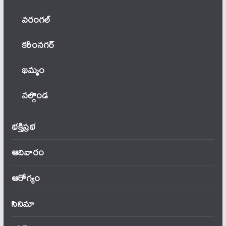
వ‌రంగ‌ల్
కరీంనగర్
ఖ‌మ్మం
నల్గొండ
భక్తిప్రభ
ఆదివారం
ఆరోగ్యం
సినిమా