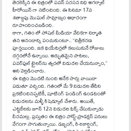
తెరకెక్కిన ఈ చిత్రంలో పవన్ సరసన నిధి అగర్వాల్
హీరోయిన్ గా నటించింది. ఈ సినిమా 17వ
శతాబ్దపు మొఘల్ సామ్రాజ్యం ఆధారంగా
రూపొందించబడింది.
కాగా, గతం లో సోషల్ మీడియా వేదికగా నిర్మాత
తన ఆనందాన్ని పంచుకుంటూ.. “చిత్రీకరణ
పూర్తయింది. ఇక థియేటర్లలో కలుసుకునే రోజులు
దగ్గరలోనే ఉన్నాయి. అద్భుతమైన పాటలు,
పవర్‌ఫుల్ ట్రైలర్‌ను త్వరలో విడుదల చేయనున్నాం,”
అని వెల్లడించారు.
ఈ చిత్రం మొదటి నుంచి అనేక సార్లు వాయిదా
పడుతూ వచ్చింది. గతంలో మే 9 విడుదల తేదీని
ప్రకటించినప్పటికీ, షూటింగ్ పెండింగ్ ఉండటంతో
విడుదలను మళ్ళీ రీషెడ్యూల్ చేశారు. అయితే,
ఎట్టకేలకు జూన్ 12న విడుదల ఫిక్స్ చేసుకున్నాడు
వీరమల్లు. ప్రస్తుతం ఈ చిత్రం పోస్ట్‌-ప్రొడక్షన్ పనులు
వేగంగా సాగుతున్నాయి. డబ్బింగ్, రీ-రికార్డింగ్,