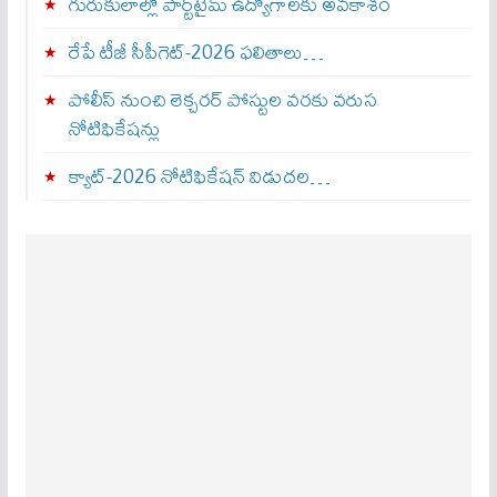
గురుకులాల్లో పార్ట్‌టైమ్ ఉద్యోగాలకు అవకాశం
రేపే టీజీ సీపీగెట్‌-2026 ఫలితాలు…
పోలీస్ నుంచి లెక్చరర్ పోస్టుల వరకు వరుస
నోటిఫికేషన్లు
క్యాట్-2026 నోటిఫికేషన్ విడుదల…