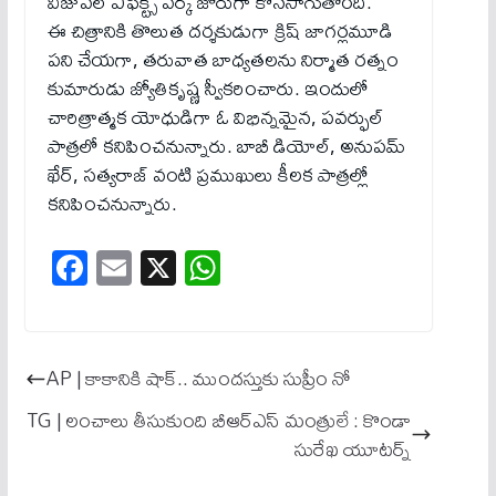
విజువల్ ఎఫెక్ట్స్ వర్క్ జోరుగా కొనసాగుతోంది.
ఈ చిత్రానికి తొలుత దర్శకుడుగా క్రిష్ జాగర్లమూడి
పని చేయగా, తరువాత బాధ్యతలను నిర్మాత రత్నం
కుమారుడు జ్యోతికృష్ణ స్వీకరించారు. ఇందులో
చారిత్రాత్మక యోధుడిగా ఓ విభిన్నమైన, పవర్ఫుల్
పాత్రలో కనిపించనున్నారు. బాబీ డియోల్, అనుపమ్
ఖేర్, సత్యరాజ్ వంటి ప్రముఖులు కీలక పాత్రల్లో
కనిపించనున్నారు.
Fa
E
X
W
ce
m
ha
bo
ail
ts
ok
A
AP | కాకానికి షాక్.. ముంద‌స్తుకు సుప్రీం నో
pp
TG | లంచాలు తీసుకుంది బీఆర్ఎస్ మంత్రులే : కొండా
సురేఖ యూట‌ర్న్