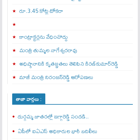
రూ.3.45 కోట్ల టోకరా
కాంట్రాక్టర్లను వేధించొద్దు
మంత్రి తుమ్మల నాగేశ్వరరావు
అధిష్ఠానానికి కృతజ్ఞతలు తెలిపిన కిరణ్‌కుమార్‌రెడ్డి
మాజీ మంత్రి నిరంజన్‌రెడ్డి ఆరోపణలు
తాజా వార్తలు :
దుర్గమ్మ జాతరల్లో జగ్గారెడ్డి సందడి..
ఏపీలో ఐఏఎస్ అధికారుల భారీ బదిలీలు