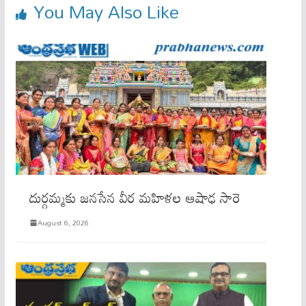
You May Also Like
దుర్గమ్మకు జనసేన వీర మహిళల ఆషాఢ సారె
August 6, 2026