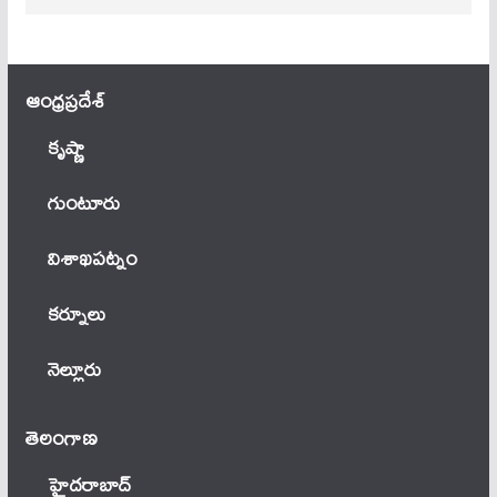
ఆంధ్ర‌ప్ర‌దేశ్
కృష్ణా
గుంటూరు
విశాఖపట్నం
కర్నూలు
నెల్లూరు
తెలంగాణ‌
హైదరాబాద్