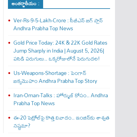
అంతర్జాతీయం :
Ver-Rs-9-5-Lakh-Crore : సీబీఎన్ బిగ్ ప్లాన్
Andhra Prabha Top News
Gold Price Today: 24K & 22K Gold Rates
Jump Sharply in India | August 5, 2026|
పసిడి పరుగులు.. ఒక్కరోజులోనే పెరుగుద‌ల‌!
Us-Weapons-Shortage : పెంగాన్
బిక్క‌మొహం Andhra Prabha Top Story
Iran-Oman-Talks : హోర్ముజ్ కోసం.. Andhra
Prabha Top News
ఈ-20 పెట్రోల్‌పై కొత్త వివాదం.. ఇంజిన్‌కు శాశ్వత
నష్టమా?