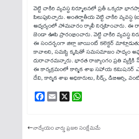
వెట్టి చాకిరి వ్యవస్థ నిర్మూలనలో ప్రతీ ఒక్కరూ భా
పిలుపునిచ్చారు. అంతర్జాతీయ వెట్టి చాకిరి వ్యవస్థ 
ఆధ్వర్యంలో సోమవారం ర్యాలీ నిర్వహించారు. ఈ ర్యాల
జెండా ఊపి ప్రారంభించారు. వెట్టి చాకిరి వ్యవస్థ న
ఈ సందర్భంగా జిల్లా జాయింట్ కలెక్టర్ మాట్లాడుత
కావాలని, సమష్టి కృషితో సమసమాజం సాధ్యం అవుతుం
దురాచారమన్నారు. భారత రాజ్యాంగం ప్రతి వ్యక్తికి 
ఈ కార్యక్రమంలో కార్మిక శాఖ సహాయ కమిషనర్ ఎస్.
దేవి, కార్మిక శాఖ అధికారులు, నీడ్స్, డిబిఆర్సి, వం
Fa
E
X
W
ce
m
ha
bo
ail
ts
ok
A
నాద్యేయం వార్డు ప్రజల సంక్షేమమే
pp