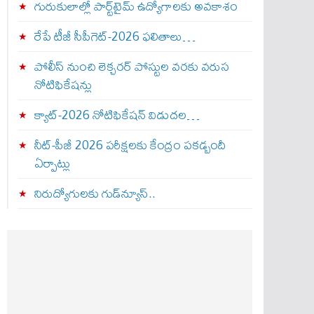
గురుకులాల్లో పార్ట్‌టైమ్ ఉద్యోగాలకు అవకాశం
రేపే టీజీ సీపీగెట్‌-2026 ఫలితాలు…
పోలీస్ నుంచి లెక్చరర్ పోస్టుల వరకు వరుస
నోటిఫికేషన్లు
క్యాట్-2026 నోటిఫికేషన్ విడుదల…
నీట్-పీజీ 2026 పరీక్షలకు కేంద్రం పకడ్బందీ
ఏర్పాట్లు
నిరుద్యోగులకు గుడ్‌న్యూస్..