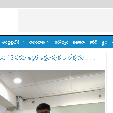
ఆంధ్ర‌ప్ర‌దేశ్
తెలంగాణ‌
ఆరోగ్యం
సినిమా
కెరీర్
క్రైం
ుంచి 13 వరకు ఆర్థిక అక్షరాస్యత వారోత్సవం…!!