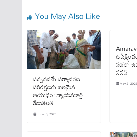
You May Also Like
Amaravat
ఉపేక్షి
సభలో ఉప
పవన్
పచ్చదనమే పర్యావరణ
May 2, 202
పరిరక్షణకు బలమైన
ఆయుధం: న్యాయమూర్తి
రేణుకలత
June 5, 2026