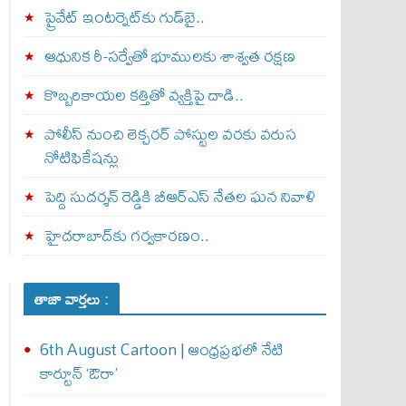
ప్రైవేట్‌ ఇంటర్నెట్‌కు గుడ్‌బై..
ఆధునిక రీ-సర్వేతో భూములకు శాశ్వత రక్షణ
కొబ్బరికాయల కత్తితో వ్యక్తిపై దాడి..
పోలీస్ నుంచి లెక్చరర్ పోస్టుల వరకు వరుస
నోటిఫికేషన్లు
పెద్ది సుదర్శన్ రెడ్డికి బీఆర్‌ఎస్ నేతల ఘన నివాళి
హైదరాబాద్‌కు గర్వకారణం..
తాజా వార్తలు :
6th August Cartoon | ఆంధ్రప్రభలో నేటి
కార్టూన్ ‘ఔరా’