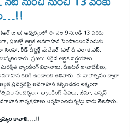
… నేటి నుంచి నుంచి 13 వరకు
సవం…!!
్ (ఆర్ బి ఐ) ఆధ్వర్యంలో ఈ నెల 9 నుండి 13 వరకు
ర్భంగా, ప్రజల్లో ఆర్థిక అవగాహన పెంపొందించేందుకు
హా, లీడ్ డిస్ట్రిక్ట్ మేనేజర్ (ఎల్ డి ఎం) కె.ఎస్.
ణి ఆవిష్కరించారు. ప్రజలు సరైన ఆర్థిక నిర్ణయాలు
ురక్షిత బ్యాంకింగ్ విధానాలు, డిజిటల్ లావాదేవీలు,
 అవగాహన కలిగి ఉండాలని తెలిపారు. ఈ వారోత్సవం ద్వారా
్థిక ప్రవర్తనపై అవగాహన కల్పించడం లక్ష్యంగా
వారోత్సవం సందర్భంగా బ్యాంకింగ్ సేవలు, బీమా, పెన్షన్
గాహన కార్యక్రమాలు నిర్వహించనున్నట్లు వారు తెలిపారు.
స్వామ్యం కావాలి….!!