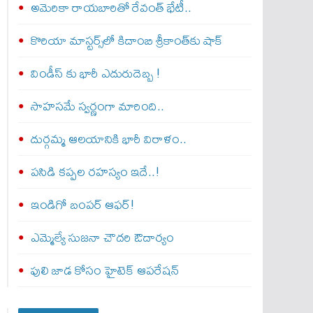
అమెరికా రాయబారితో రేవంత్ భేటీ..
కొరియా మాస్టర్స్‌లో కిదాంబి శ్రీకాంత్‌కు షాక్
విండీస్ కు భారీ ఎదురుదెబ్బ !
సాహసమే స్వర్ణంగా మారింది..
దుర్గమ్మ ఆలయానికి భారీ విరాళం..
పసిడి కప్పల రహస్యం ఇదే..!
ఇండిగో బంపర్ ఆఫర్!
ఎమ్మెల్యే సుజనా చౌదరి ఔదార్యం
పులి జాడ కోసం హైటెక్ ఆపరేషన్