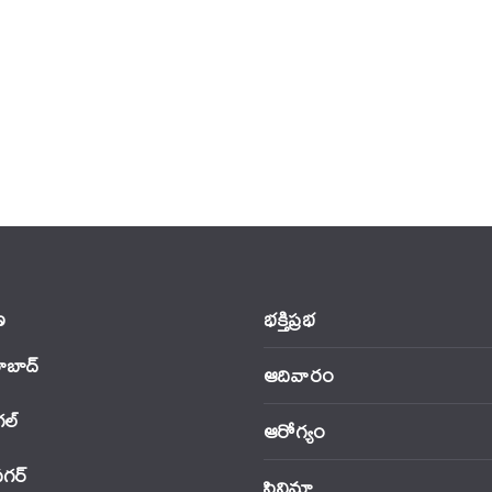
‌
భక్తిప్రభ
ాబాద్
ఆదివారం
‌ల్
ఆరోగ్యం
నగర్
సినిమా