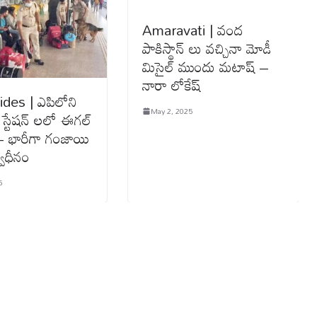
Amaravati | వంద
పాకిస్థాన్ లు వ‌చ్చినా మోడీ
మిసైల్ ముందు మటాష్ –
నారా లోకేష్
des | ఎపిలోని
May 2, 2025
ే స్టేష‌న్ ల‌లో ఈగ‌ల్
 – భారీగా గంజాయి
స్వాధీనం
5