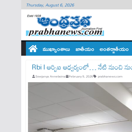
Thursday, August 6, 2026
ముఖ్యాంశాలు
జాతీయం
అంతర్జాతీయం
Rbi l ఆర్బిఐ ఆధ్వర్యంలో… నేటి నుంచి న
Sowjanya Anneboina
February 9, 2026
prabhanews.com