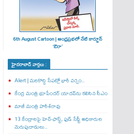
6th August Cartoon | ఆంధ్రప్రభలో నేటి కార్టూన్
‘ఔరా’
హైదరాబాద్ వార్తలు :
Alert | మ‌రికొద్ది సేప‌ట్లో భారీ వ‌ర్షం..
కేంద్ర మంత్రి భూపేందర్ యాదవ్‌ను కలిసిన సీఎం
మాజీ మంత్రి హరీశ్‌రావు
13 కేంద్రాలపై హెచ్-ఫాస్ట్, ఫుడ్ సేఫ్టీ అధికారుల
మెరుపుదాడులు..