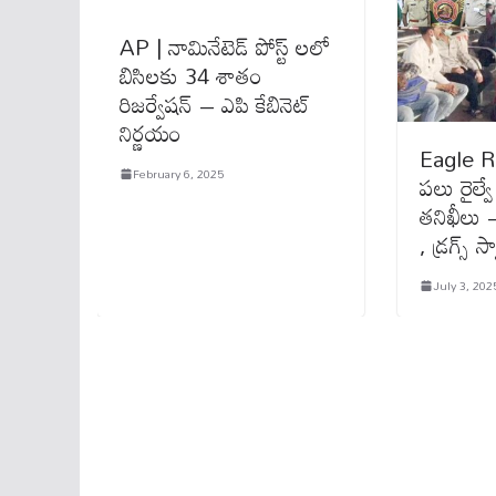
AP | నామినేటెడ్ పోస్ట్ ల‌లో
బిసిల‌కు 34 శాతం
రిజ‌ర్వేష‌న్ – ఎపి కేబినెట్
నిర్ణ‌యం
Eagle Ri
February 6, 2025
ప‌లు రైల్వ
త‌నిఖీలు
, డ్ర‌గ్స్ 
July 3, 202