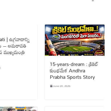
i | ఉగ్రవాదాన్ని
ంచం – అమరావతి
 ముఖ్యమంత్రి
15-years-dream : క్రికెట్
5
కుంభమేళ Andhra
Prabha Sports Story
June 20, 2026