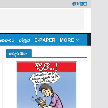
ఆదివారం
భక్తిప్రభ
E-PAPER
MORE
కార్టూన్ ‘ఔరా’: