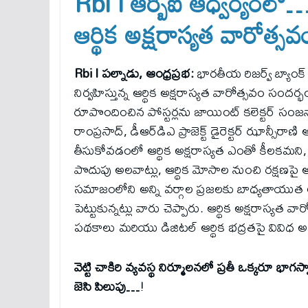
Rbi l ఆర్బిఐ ఆధ్వర్యంలో
ఆర్థిక అక్షరాస్యత వారోత్
Rbi l ప‌ల్నాడు, ఆంధ్ర‌ప్ర‌భ‌:
భారతీయ రిజర్వ్ బ్యాంక
నిర్వహిస్తున్న ఆర్థిక అక్షరాస్యత వారోత్సవం సంద
రూపొందించిన పోస్టర్లను జాయింట్ కలెక్టర్ సంజనా సిం
రాంప్రసాద్, డీఆర్‌డిఎ ప్రాజెక్ట్ డైరెక్టర్ ఝాన్సీరా
తీసుకోవడంలో ఆర్థిక అక్షరాస్యత ఎంతో కీలకమని, స
పొదుపు అలవాట్లు, ఆర్థిక మోసాల నుంచి రక్షణపై
సమాజంలోని అన్ని వర్గాల ప్రజలకు బాధ్యతాయుత ఆర
పెట్టుకున్నట్లు వారు చెప్పారు. ఆర్థిక అక్షరాస్యత 
పథకాలు మరియు డిజిటల్ ఆర్థిక భద్రతపై వివిధ అవ
వెట్టి చాకిరి వ్యవస్థ నిర్మూలనలో ప్రతీ ఒక్కరూ భాగ
జెసి పిలుపు…
!