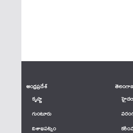
ఆంధ్ర‌ప్ర‌దేశ్
తెలంగాణ
కృష్ణా
హైదర
గుంటూరు
వ‌రంగ
విశాఖపట్నం
కరీం