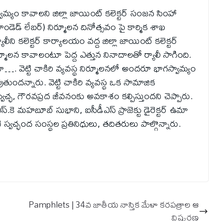
గస్వామ్యం కావాలని జిల్లా జాయింట్ కలెక్టర్ సంజన సింహా
(బాండెడ్ లేబర్) నిర్మూలన దినోత్సవం పై కార్మిక శాఖ
ీని కలెక్టర్ కార్యాలయం వద్ద జిల్లా జాయింట్ కలెక్టర్
ిర్మూలన కావాలంటూ పెద్ద ఎత్తున నినాదాలతో ర్యాలీ సాగింది.
ూ…. వెట్టి చాకిరి వ్యవస్థ నిర్మూలనలో అందరూ భాగస్వామ్యం
దన్నారు. వెట్టి చాకిరి వ్యవస్థ ఒక సామాజిక
స్వేచ్ఛ, గౌరవప్రద జీవనంకు అవకాశం కల్పిస్తుందని చెప్పారు.
కె మహబూబ్ సుభాని, ఐసీడీఎస్ ప్రాజెక్టు డైరెక్టర్ ఉమా
టి స్వచ్ఛంద సంస్థల ప్రతినిధులు, తదితరులు పాల్గొన్నారు.
Pamphlets | 34వ జాతీయ నాస్తిక మేళా కరపత్రాల ఆ
విష్కరణ