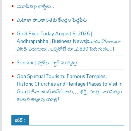
యూపీఐపై ఛార్జీలు..
మహిళా సాధికారతకు కేంద్రం పెద్దపీట
Gold Price Today August 6, 2026 |
Andhraprabha | Business News|మూడు రోజులుగా
పసిడి పరుగులు.. ఒక్కరోజే రూ.2,890 పెరుగుద‌ల‌..!
Sensex | ఫ్లాట్‌గా స్టాక్ మార్కెట్లు..
Goa Spiritual Tourism: Famous Temples,
Historic Churches and Heritage Places to Visit in
Goa | గోవా అంటే బీచ్‌లే కాదు… భక్తి, చరిత్ర, వారసత్వం
కలిసిన అపూర్వ యాత్ర!
కెరీర్ :