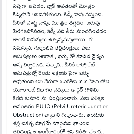
సన్నగా అవడం, బ్లాక్ అవడంతో మూత్రం
కిడ్నీలోనే నిలిచిపోతుంది. కిడ్నీ వాపు వస్తుంది.
దీనితో పొట్ట వాపు, మూత్రం తగ్గడం, బరువు
పెరగకపోవడం, కిడ్నీ పని తీరు మందగించడం
లాంటి సమస్యలు ఉత్ప‌న్న‌మ‌వుతాయి. ఈ
సమస్యను గుర్తించిన తల్లిదండ్రులు పలు
ఆసుపత్రులు తిరిగాక , ఖర్చు తో కూడిన వైద్యం
అన్న నిర్ధారణకు వచ్చారు. దీనికి కార్పొరేట్
ఆసుపత్రుల్లో రెండు లక్షలకు పైగా ఖర్చు
అవుతుంది అని నేరుగా ఒంగోలు జి జి హెచ్ లోని
యూరాలజీ విభాగం వైద్యులు డాక్ట‌ర్‌ గొలిమి
కిరణ్ కుమార్ ను సంప్రదించారు. పలు పరీక్షల
అనంతరం PUJO (Pelvi-Ureteric Junction
Obstruction) వ్యాధి ని గుర్తించారు. ఇందుకు
శస్త్ర చికిత్స మాత్రమే మార్గమని భావించి
తల్లిదండ్రుల అంగీకారంతో శస్త్ర చికిత్స చేశారు.