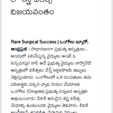
విజ‌య‌వంతం
Rare Surgical Success | ఒంగోలు బ్యూరో,
ఆంధ్ర‌ప్ర‌భ :
సాధార‌ణంగా ప్ర‌భుత్వ ఆస్ప‌త్రులు..
అందులో ప‌నిచేస్తున్న వైద్యులు అంటే ఓ
చిన్న‌చూపు! కానీ అదే ప్ర‌భుత్వ వైద్యులు కార్పొరేట్
ఆస్ప‌త్రులో చికిత్స‌లు చేస్తే ల‌క్ష‌ల‌కొల‌దీ డ‌బ్బులు
చెల్లిస్తుంటారు. ఒంగోలులో ఒక దంప‌తులు త‌మ
ప‌సిబిడ్డ‌కు వ‌చ్చిన వ్యాధి న‌యం చేయాల‌ని
ఒంగోలు (Ongole) ప్ర‌భుత్వ స‌ర్వ‌జ‌న ఆస్ప‌త్రిని
ఆశ్ర‌యించారు. దీనికి అరుదైన శ‌స్ర్త చికిత్స
చేయాల్సి ఉంటుంద‌ని వైద్యులు తెలిపారు. దీనికి
అంగీక‌రిస్తే శ‌స్త్ర‌చికిత్స చేస్తామ‌ని వైద్యులు