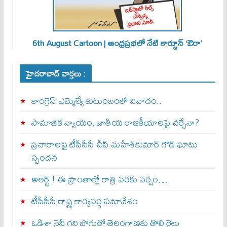
6th August Cartoon | ఆంధ్రప్రభలో నేటి కార్టూన్ ‘ఔరా’
హైదరాబాద్ వార్తలు :
కాంగ్రెస్ ఎమ్మెల్యే కుటుంబంలో వివాదం..
సామాజిక న్యాయం, జాతీయ రాజకీయాలపై చర్చేనా?
ప్రచారాలపై టీపీసీసీ చీఫ్ మహేశ్‌కుమార్ గౌడ్ ఘాటు
స్పందన
అల‌ర్ట్ ! ఈ ప్రాంతాల్లో రాత్రి వరకు వర్షం…
టీపీసీసీ రాష్ట్ర కార్యవర్గ సమావేశం
ఒడిశా నైనీ గని బొగ్గుతో తెలంగాణకు తొలి రైలు