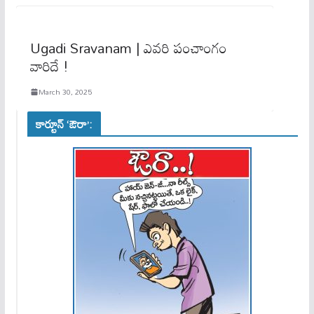
Ugadi Sravanam | ఎవరి పంచాంగం
వారిదే !
March 30, 2025
కార్టూన్ ‘ఔరా’: