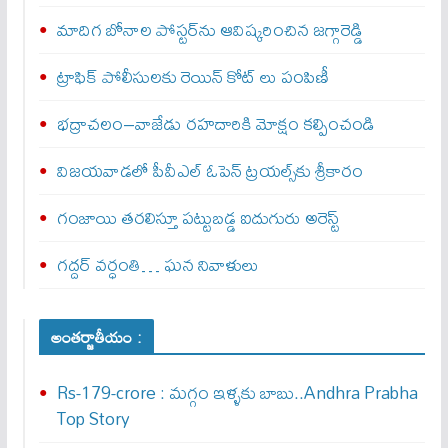
మాదిగ బోనాల పోస్టర్‌ను ఆవిష్కరించిన జగ్గారెడ్డి
ట్రాఫిక్ పోలీసులకు రెయిన్ కోట్ లు పంపిణీ
భద్రాచలం–వాజేడు రహదారికి మోక్షం కల్పించండి
విజయవాడలో పీవీఎల్ ఓపెన్ ట్రయల్స్‌కు శ్రీకారం
గంజాయి తరలిస్తూ పట్టుబడ్డ ఐదుగురు అరెస్ట్
గద్దర్ వర్ధంతి… ఘన నివాళులు
అంతర్జాతీయం :
Rs-179-crore : మ‌గ్గం ఇళ్ళ‌కు బాబు..Andhra Prabha
Top Story