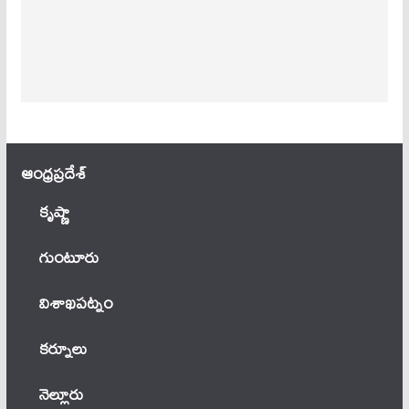
ఆంధ్ర‌ప్ర‌దేశ్
కృష్ణా
గుంటూరు
విశాఖపట్నం
కర్నూలు
నెల్లూరు