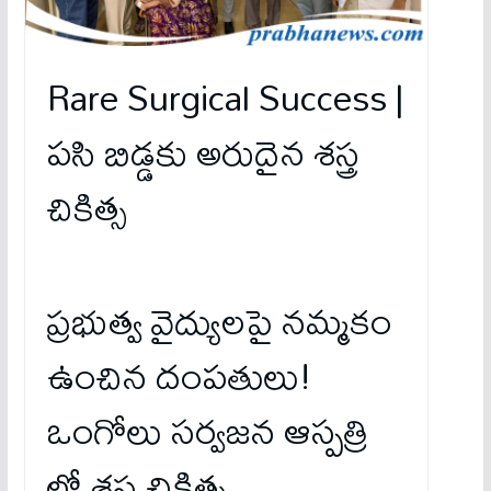
Rare Surgical Success |
ప‌సి బిడ్డ‌కు అరుదైన శస్త్ర
చికిత్స‌
ప్ర‌భుత్వ వైద్యుల‌పై న‌మ్మ‌కం
ఉంచిన దంప‌తులు!
ఒంగోలు స‌ర్వ‌జ‌న ఆస్ప‌త్రి
లో శ‌స్త్ర చికిత్స‌