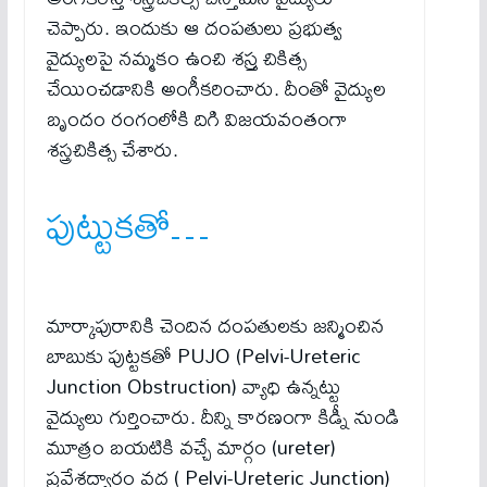
చెప్పారు. ఇందుకు ఆ దంప‌తులు ప్ర‌భుత్వ
వైద్యుల‌పై న‌మ్మకం ఉంచి శ‌స్ర్త చికిత్స
చేయించ‌డానికి అంగీక‌రించారు. దీంతో వైద్యుల
బృందం రంగంలోకి దిగి విజ‌య‌వంతంగా
శ‌స్త్ర‌చికిత్స చేశారు.
పుట్టుకతో…
మార్కాపురానికి చెందిన దంపతులకు జన్మించిన
బాబుకు పుట్టకతో PUJO (Pelvi-Ureteric
Junction Obstruction) వ్యాధి ఉన్నట్టు
వైద్యులు గుర్తించారు. దీన్ని కారణంగా కిడ్నీ నుండి
మూత్రం బయటికి వచ్చే మార్గం (ureter)
ప్రవేశద్వారం వద్ద ( Pelvi-Ureteric Junction)