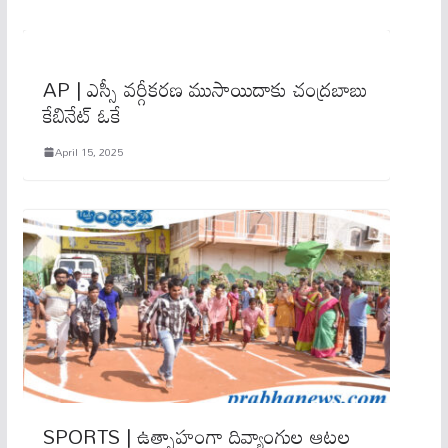
AP | ఎస్సీ వ‌ర్గీక‌ర‌ణ ముసాయిదాకు చంద్ర‌బాబు
కేబినేట్ ఓకే
April 15, 2025
SPORTS | ఉత్సాహంగా దివ్యాంగుల ఆటల