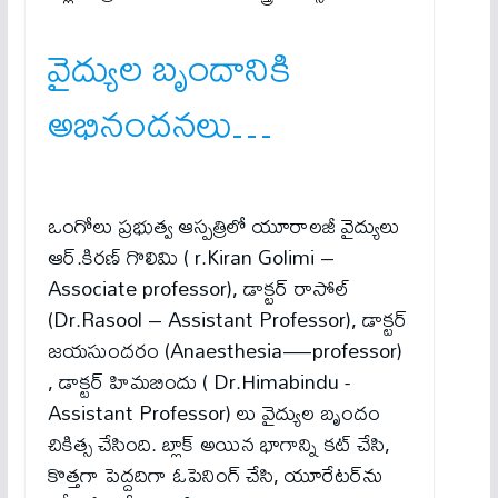
వైద్యుల బృందానికి
అభినంద‌న‌లు…
ఒంగోలు ప్ర‌భుత్వ ఆస్ప‌త్రిలో యూరాలజీ వైద్యులు
ఆర్‌.కిర‌ణ్ గొలిమి ( r.Kiran Golimi –
Associate professor), డాక్ట‌ర్ రాసోల్
(Dr.Rasool – Assistant Professor), డాక్ట‌ర్
జ‌య‌సుంద‌రం (Anaesthesia—professor)
, డాక్ట‌ర్ హిమ‌బిందు ( Dr.Himabindu -
Assistant Professor) లు వైద్యుల బృందం
చికిత్స చేసింది. బ్లాక్‌ అయిన భాగాన్ని కట్ చేసి,
కొత్తగా పెద్దదిగా ఓపెనింగ్ చేసి, యూరేటర్‌ను