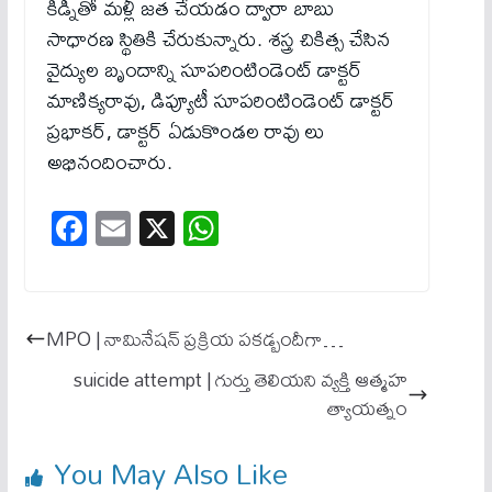
కిడ్నీతో మళ్లీ జత చేయ‌డం ద్వారా బాబు
సాధారణ స్థితికి చేరుకున్నారు. శ‌స్త్ర చికిత్స చేసిన
వైద్యుల బృందాన్ని సూప‌రింటిండెంట్ డాక్ట‌ర్‌
మాణిక్యరావు, డిప్యూటీ సూప‌రింటిండెంట్ డాక్ట‌ర్
ప్రభాకర్, డాక్ట‌ర్‌ ఏడుకొండల రావు లు
అభినందించారు.
Fa
E
X
W
ce
m
ha
bo
ail
ts
ok
A
MPO | నామినేషన్ ప్ర‌క్రియ ప‌క‌డ్బందీగా…
pp
suicide attempt | గుర్తు తెలియని వ్యక్తి ఆత్మహ
త్యాయత్నం
You May Also Like