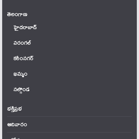
తెలంగాణ‌
హైదరాబాద్
వ‌రంగ‌ల్
కరీంనగర్
ఖ‌మ్మం
నల్గొండ
భక్తిప్రభ
ఆదివారం