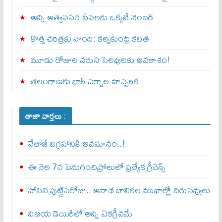
అన్ని అత్యవసర సేవలకు ఒక్క‌టే నెంబ‌ర్‌
కొత్త చరిత్రకు నాంది: క‌ల్వ‌కుంట్ల కవిత
మూడు రోజుల వరుస సెలవులకు అవకాశం!
తెలంగాణకు భారీ వర్షాల హెచ్చరిక
తాజా వార్తలు :
నేతాజీ విగ్రహానికి అవమానం..!
ఈ నెల 7న పెనుగంచిప్రోలులో ప్రత్యేక గ్రీవెన్స్
హాసిని పుట్టినరోజు.. అనాథ బాలికల ముఖాల్లో చిరునవ్వులు
విజయ డెయిరీలో అన్ని ఏకగ్రీవమే