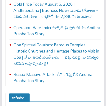
Gold Price Today August 6, 2026 |
Andhraprabha | Business News|మూడు రోజులుగా
పసిడి పరుగులు.. ఒక్కరోజే రూ.2,890 పెరుగుద‌ల‌..!
Operation-Rare-India మాగ్నెట్ పై ఫుల్ ఫోక‌స్ Andhra
Prabha Top Story
Goa Spiritual Tourism: Famous Temples,
Historic Churches and Heritage Places to Visit in
Goa | గోవా అంటే బీచ్‌లే కాదు… భక్తి, చరిత్ర, వారసత్వం
కలిసిన అపూర్వ యాత్ర!
Russia-Massive-Attack : కీవ్‌.. కెవ్వు కేక‌ Andhra
Prabha Top Story
జాతీయం :