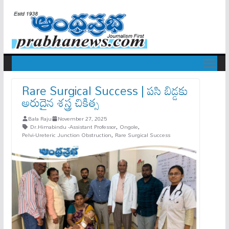
Rare Surgical Success | ప‌సి బిడ్డ‌కు
అరుదైన శ‌స్త్ర చికిత్స‌
Bala Raju
November 27, 2025
Dr.Himabindu -Assistant Professor
,
Ongole
,
Pelvi-Ureteric Junction Obstruction
,
Rare Surgical Success