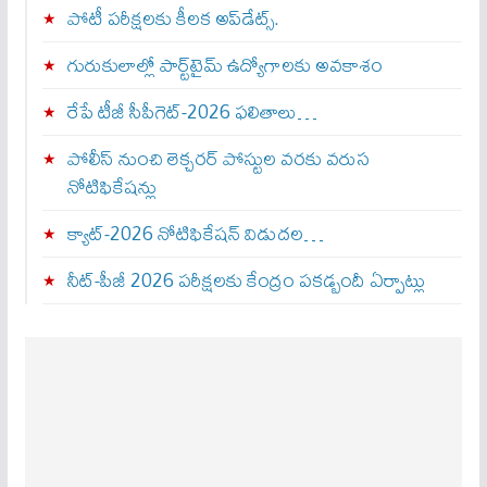
పోటీ పరీక్షలకు కీలక అప్‌డేట్స్.
గురుకులాల్లో పార్ట్‌టైమ్ ఉద్యోగాలకు అవకాశం
రేపే టీజీ సీపీగెట్‌-2026 ఫలితాలు…
పోలీస్ నుంచి లెక్చరర్ పోస్టుల వరకు వరుస
నోటిఫికేషన్లు
క్యాట్-2026 నోటిఫికేషన్ విడుదల…
నీట్-పీజీ 2026 పరీక్షలకు కేంద్రం పకడ్బందీ ఏర్పాట్లు