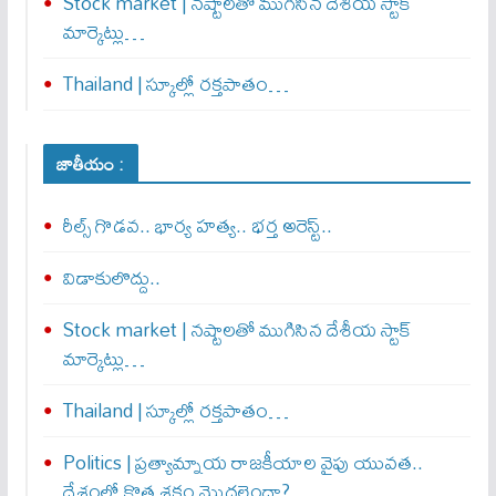
Stock market | నష్టాలతో ముగిసిన దేశీయ స్టాక్
మార్కెట్లు…
Thailand | స్కూల్లో రక్తపాతం…
జాతీయం :
రీల్స్ గొడవ.. భార్య హత్య.. భర్త అరెస్ట్..
విడాకులొద్దు..
Stock market | నష్టాలతో ముగిసిన దేశీయ స్టాక్
మార్కెట్లు…
Thailand | స్కూల్లో రక్తపాతం…
Politics | ప్రత్యామ్నాయ రాజకీయాల వైపు యువత..
దేశంలో కొత్త శకం మొదలైందా?