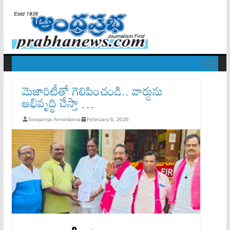
మెజారిటీతో గెలిపించండి.. వార్డును
అభివృద్ధి చేస్తా …
Sowjanya Anneboina
February 6, 2026