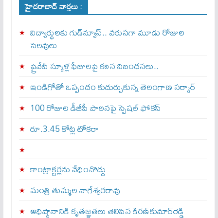
హైదరాబాద్ వార్తలు :
విద్యార్థులకు గుడ్‌న్యూస్.. వరుసగా మూడు రోజుల
సెలవులు
ప్రైవేట్ స్కూళ్ల ఫీజులపై కఠిన నిబంధనలు..
ఇండిగోతో ఒప్పందం కుదుర్చుకున్న తెలంగాణ స‌ర్కార్
100 రోజుల డీజీపీ పాలనపై స్పెషల్ ఫోకస్
రూ.3.45 కోట్ల టోకరా
కాంట్రాక్టర్లను వేధించొద్దు
మంత్రి తుమ్మల నాగేశ్వరరావు
అధిష్ఠానానికి కృతజ్ఞతలు తెలిపిన కిరణ్‌కుమార్‌రెడ్డి