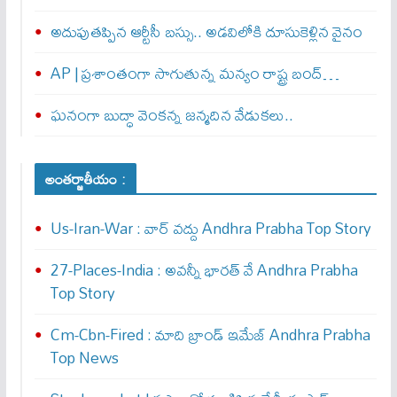
అదుపుతప్పిన ఆర్టీసీ బస్సు.. అడవిలోకి దూసుకెళ్లిన వైనం
AP | ప్రశాంతంగా సాగుతున్న మన్యం రాష్ట్ర బంద్‌…
ఘనంగా బుద్ధా వెంకన్న జన్మదిన వేడుకలు..
అంతర్జాతీయం :
Us-Iran-War : వార్ వ‌ద్దు Andhra Prabha Top Story
27-Places-India : అవ‌న్నీ భార‌త్ వే Andhra Prabha
Top Story
Cm-Cbn-Fired : మాది బ్రాండ్ ఇమేజ్ Andhra Prabha
Top News