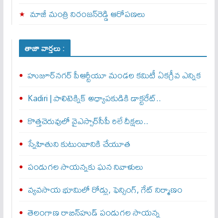
మాజీ మంత్రి నిరంజన్‌రెడ్డి ఆరోపణలు
తాజా వార్తలు :
హుజూర్‌నగర్ పీఆర్టీయూ మండల కమిటీ ఏకగ్రీవ ఎన్నిక
Kadiri | పాలిటెక్నిక్ అధ్యాపకుడికి డాక్టరేట్..
కొత్తచెరువులో వైఎస్సార్‌సీపీ రిలే దీక్షలు..
స్నేహితుని కుటుంబానికి చేయూత‌
పండుగల సాయన్నకు ఘన నివాళులు
వ్యవసాయ భూమిలో రోడ్లు, ఫెన్సింగ్‌, గేట్‌ నిర్మాణం
తెలంగాణ రాబిన్‌హుడ్ పండుగల సాయన్న