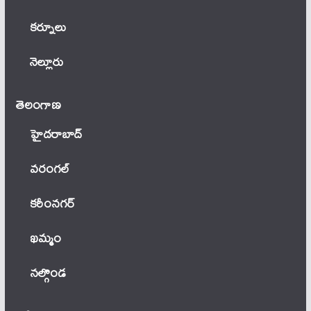
కర్నూలు
నెల్లూరు
తెలంగాణ‌
హైదరాబాద్
వ‌రంగ‌ల్
కరీంనగర్
ఖ‌మ్మం
నల్గొండ