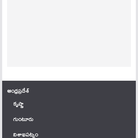
ఆంధ్ర‌ప్ర‌దేశ్
కృష్ణా
గుంటూరు
విశాఖపట్నం