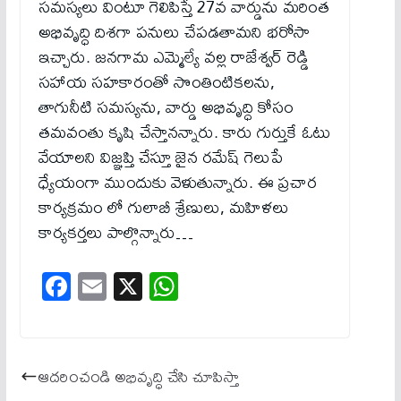
సమస్యలు వింటూ గెలిపిస్తే 27వ వార్డును మరింత
అభివృద్ధి దిశగా పనులు చేపడతామని భరోసా
ఇచ్చారు. జనగామ ఎమ్మెల్యే వల్ల రాజేశ్వర్ రెడ్డి
సహాయ సహకారంతో సొంతింటికలను,
తాగునీటి సమస్యను, వార్డు అభివృద్ధి కోసం
తమవంతు కృషి చేస్తానన్నారు. కారు గుర్తుకే ఓటు
వేయాలని విజ్ఞప్తి చేస్తూ జైన రమేష్ గెలుపే
ధ్యేయంగా ముందుకు వెళుతున్నారు. ఈ ప్రచార
కార్యక్రమం లో గులాబీ శ్రేణులు, మహిళలు
కార్యకర్తలు పాల్గొన్నారు…
Fa
E
X
W
ce
m
ha
bo
ail
ts
ok
A
ఆదరించండి అభివృద్ధి చేసి చూపిస్తా