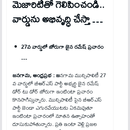
మెజారిటీతో గెలిపించండి..
వార్డును అభివృద్ధి చేస్తా …
27వ వార్డులో జోరుగా జైన రమేష్ ప్రచారం
…
జనగామ, ఆంధ్రప్రభ : జ
నగామ మున్సిపాలిటీ 27
వ వార్డులో బీఆర్ఎస్ పార్టీ అభ్యర్థి జైన రమేష్
డోర్ టు డోర్ జోరుగా ఇంటింటా ప్రచారం
కొనసాగిస్తున్నారు. మున్సిపాలిటీ పైన బీఆర్ఎస్
పార్టీ జెండా ఎగురవేయుటకు ఏకమవుతూ
ఇంటింటా ప్రచారంలో నూతన ఉత్సాహంతో
దూసుకుపోతున్నారు. ప్రతి ఇంటా వెళ్లి ప్రజల