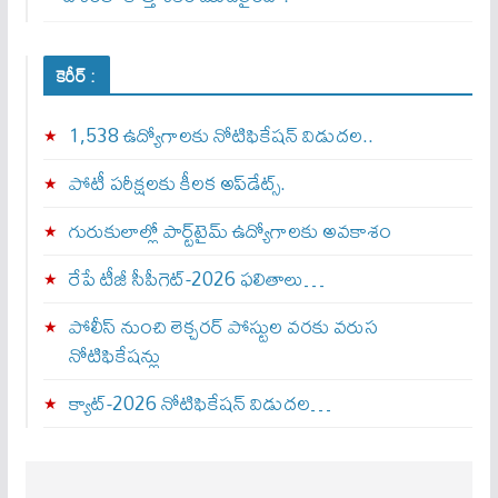
కెరీర్ :
1,538 ఉద్యోగాలకు నోటిఫికేషన్ విడుదల..
పోటీ పరీక్షలకు కీలక అప్‌డేట్స్.
గురుకులాల్లో పార్ట్‌టైమ్ ఉద్యోగాలకు అవకాశం
రేపే టీజీ సీపీగెట్‌-2026 ఫలితాలు…
పోలీస్ నుంచి లెక్చరర్ పోస్టుల వరకు వరుస
నోటిఫికేషన్లు
క్యాట్-2026 నోటిఫికేషన్ విడుదల…