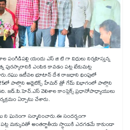
శాల పంగిడిపల్లి యందు ఎస్ జి టి గా విధులు నిర్వహిస్తున్న
 పురస్కారానికి ఎంపిక కావడం పట్ల టేకుమట్ల
ారు.రఘు ఇటీవల భూటాన్ దేశ రాజధాని థింఫులో
ో పాల్గొని అథ్లెటిక్స్ హేమర్ త్రో గేమ్ విభాగంలో పాల్గొని
జడ్.పి.హెచ్.ఎస్ వెలిశాల కాంప్లెక్స్ ప్రధానోపాధ్యాయులు
్యక్రమం ఏర్పాటు చేశారు.
ు ని ఘనంగా సన్మానించారు.ఈ సందర్భంగా
ీడల పట్ల మక్కువతో అంతర్జాతీయ స్థాయికి ఎదగడమే కాకుండా