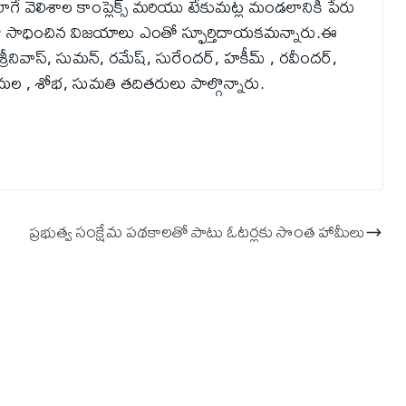
గే వెలిశాల కాంప్లెక్స్ మరియు టేకుమట్ల మండలానికి పేరు
లో సాధించిన విజయాలు ఎంతో స్ఫూర్తిదాయకమన్నారు.ఈ
్రీనివాస్, సుమన్, రమేష్, సురేందర్, హకీమ్ , రవీందర్,
రుమల , శోభ, సుమతి తదితరులు పాల్గొన్నారు.
ప్రభుత్వ సంక్షేమ పథకాలతో పాటు ఓటర్లకు సొంత హామీలు