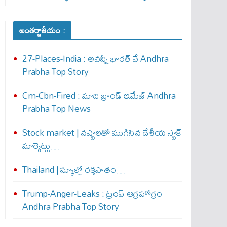
అంతర్జాతీయం :
27-Places-India : అవ‌న్నీ భార‌త్ వే Andhra
Prabha Top Story
Cm-Cbn-Fired : మాది బ్రాండ్ ఇమేజ్ Andhra
Prabha Top News
Stock market | నష్టాలతో ముగిసిన దేశీయ స్టాక్
మార్కెట్లు…
Thailand | స్కూల్లో రక్తపాతం…
Trump-Anger-Leaks : ట్రంప్ ఆగ్ర‌హోగ్రం
Andhra Prabha Top Story