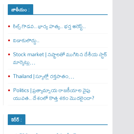
జాతీయం :
రీల్స్ గొడవ.. భార్య హత్య.. భర్త అరెస్ట్..
విడాకులొద్దు..
Stock market | నష్టాలతో ముగిసిన దేశీయ స్టాక్
మార్కెట్లు…
Thailand | స్కూల్లో రక్తపాతం…
Politics | ప్రత్యామ్నాయ రాజకీయాల వైపు
యువత.. దేశంలో కొత్త శకం మొదలైందా?
కెరీర్ :