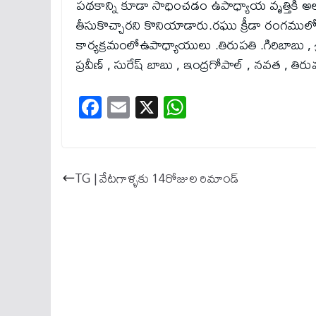
పథకాన్ని కూడా సాధించడం ఉపాధ్యాయ వృత్తికి అలా
తీసుకొచ్చారని కొనియాడారు.రఘు క్రీడా రంగము
కార్యక్రమంలోఉపాధ్యాయులు .తిరుపతి .గిరిబాబు , శ
ప్రవీణ్ , సురేష్ బాబు , ఇంద్రగోపాల్ , నవత , తి
Fa
E
X
W
ce
m
ha
bo
ail
ts
ok
A
TG | వేటగాళ్ళకు 14రోజుల రిమాండ్
pp