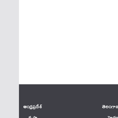
ఆంధ్ర‌ప్ర‌దేశ్
తెలంగాణ
కృష్ణా
హైదర