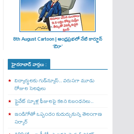
8th August Cartoon | ఆంధ్రప్రభలో నేటి కార్టూన్
‘ఔరా’
హైదరాబాద్ వార్తలు :
విద్యార్థులకు గుడ్‌న్యూస్.. వరుసగా మూడు
రోజుల సెలవులు
ప్రైవేట్ స్కూళ్ల ఫీజులపై కఠిన నిబంధనలు..
ఇండిగోతో ఒప్పందం కుదుర్చుకున్న తెలంగాణ
స‌ర్కార్