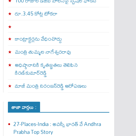
100 రోజుల డీజీపీ పాలనపై స్పెషల్ ఫోకస్
రూ.3.45 కోట్ల టోకరా
కాంట్రాక్టర్లను వేధించొద్దు
మంత్రి తుమ్మల నాగేశ్వరరావు
అధిష్ఠానానికి కృతజ్ఞతలు తెలిపిన
కిరణ్‌కుమార్‌రెడ్డి
మాజీ మంత్రి నిరంజన్‌రెడ్డి ఆరోపణలు
తాజా వార్తలు :
27-Places-India : అవ‌న్నీ భార‌త్ వే Andhra
Prabha Top Story