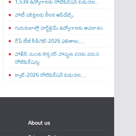
1,538 ఉద్యోగాలకు నోటిఫికేషన్ విడుదల..
పోటీ పరీక్షలకు కీలక అప్‌డేట్స్.
గురుకులాల్లో పార్ట్‌టైమ్ ఉద్యోగాలకు అవకాశం
రేపే టీజీ సీపీగెట్‌-2026 ఫలితాలు…
పోలీస్ నుంచి లెక్చరర్ పోస్టుల వరకు వరుస
నోటిఫికేషన్లు
క్యాట్-2026 నోటిఫికేషన్ విడుదల…
About us