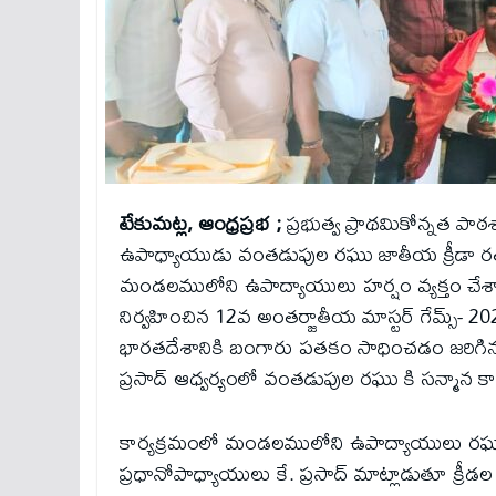
టేకుమట్ల, ఆంధ్రప్రభ ;
ప్రభుత్వ ప్రాథమికోన్నత పాఠ
ఉపాధ్యాయుడు వంతడుపుల రఘు జాతీయ క్రీడా రత్న
మండలములోని ఉపాద్యాయులు హర్షం వ్యక్తం చేశ
నిర్వహించిన 12వ అంతర్జాతీయ మాస్టర్ గేమ్స్- 2025ల
భారతదేశానికి బంగారు పతకం సాధించడం జరిగినది. 
ప్రసాద్ ఆధ్వర్యంలో వంతడుపుల రఘు కి సన్మాన కార
కార్యక్రమంలో మండలములోని ఉపాద్యాయులు రఘ
ప్రధానోపాధ్యాయులు కే. ప్రసాద్ మాట్లాడుతూ క్ర