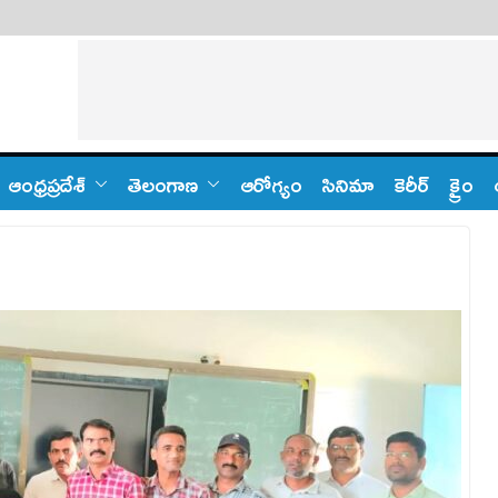
ఆంధ్ర‌ప్ర‌దేశ్
తెలంగాణ‌
ఆరోగ్యం
సినిమా
కెరీర్
క్రైం