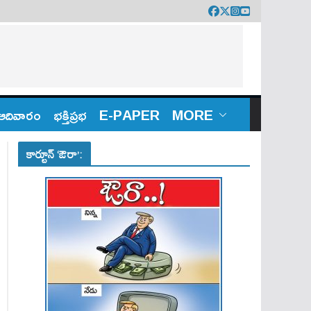
ఆదివారం
భక్తిప్రభ
E-PAPER
MORE
కార్టూన్ ‘ఔరా’: