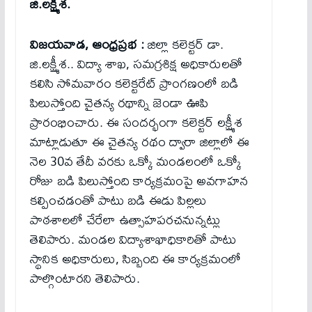
జి.ల‌క్ష్మీశ‌.
విజయవాడ, ఆంధ్రప్రభ :
జిల్లా కలెక్టర్ డా.
జి.లక్ష్మీశ.. విద్యా శాఖ, స‌మ‌గ్ర‌శిక్ష అధికారుల‌తో
క‌లిసి సోమ‌వారం క‌లెక్ట‌రేట్ ప్రాంగ‌ణంలో బ‌డి
పిలుస్తోంది చైత‌న్య ర‌థాన్ని జెండా ఊపి
ప్రారంభించారు. ఈ సంద‌ర్భంగా క‌లెక్ట‌ర్ ల‌క్ష్మీశ
మాట్లాడుతూ ఈ చైత‌న్య ర‌థం ద్వారా జిల్లాలో ఈ
నెల 30వ తేదీ వ‌ర‌కు ఒక్కో మండ‌లంలో ఒక్కో
రోజు బ‌డి పిలుస్తోంది కార్య‌క్ర‌మంపై అవ‌గాహ‌న
క‌ల్పించ‌డంతో పాటు బడి ఈడు పిల్ల‌లు
పాఠశాలలో చేరేలా ఉత్సాహ‌ప‌ర‌చ‌నున్న‌ట్లు
తెలిపారు. మండ‌ల విద్యాశాఖాధికారితో పాటు
స్థానిక అధికారులు, సిబ్బంది ఈ కార్య‌క్ర‌మంలో
పాల్గొంటార‌ని తెలిపారు.