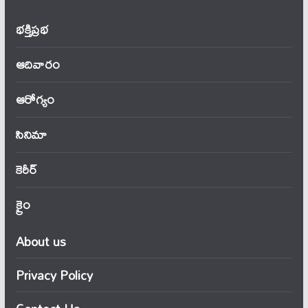
భక్తిప్రభ
ఆదివారం
ఆరోగ్యం
సినిమా
కెరీర్
క్రైం
About us
Privacy Policy