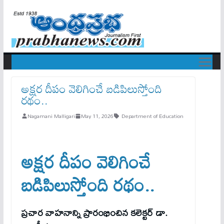
అక్ష‌ర దీపం వెలిగించే బ‌డిపిలుస్తోంది
ర‌థం..
Nagamani Malligari
May 11, 2026
Department of Education
అక్ష‌ర దీపం వెలిగించే
బ‌డిపిలుస్తోంది ర‌థం..
ప్ర‌చార వాహ‌నాన్ని ప్రారంభించిన క‌లెక్ట‌ర్ డా.