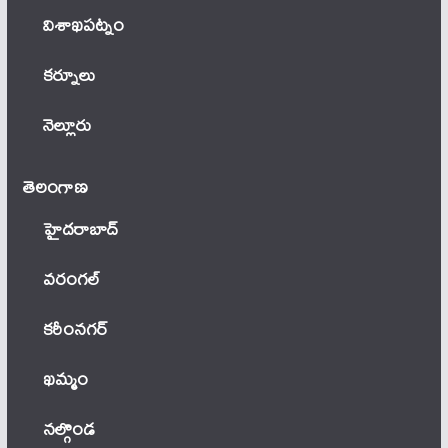
విశాఖపట్నం
కర్నూలు
నెల్లూరు
తెలంగాణ‌
హైదరాబాద్
వ‌రంగ‌ల్
కరీంనగర్
ఖ‌మ్మం
నల్గొండ