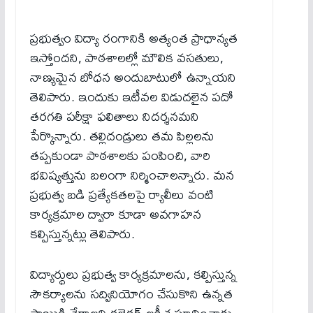
ప్రభుత్వం విద్యా రంగానికి అత్యంత ప్రాధాన్యత
ఇస్తోందని, పాఠశాలల్లో మౌలిక వసతులు,
నాణ్యమైన బోధన అందుబాటులో ఉన్నాయని
తెలిపారు. ఇందుకు ఇటీవ‌ల విడుద‌లైన ప‌దో
త‌ర‌గ‌తి ప‌రీక్షా ఫ‌లితాలు నిద‌ర్శ‌న‌మ‌ని
పేర్కొన్నారు. తల్లిదండ్రులు తమ పిల్లలను
తప్పకుండా పాఠశాలకు పంపించి, వారి
భవిష్యత్తును బలంగా నిర్మించాలన్నారు. మ‌న
ప్ర‌భుత్వ బ‌డి ప్ర‌త్యేక‌త‌ల‌పై ర్యాలీలు వంటి
కార్య‌క్ర‌మాల ద్వారా కూడా అవ‌గాహ‌న
క‌ల్పిస్తున్న‌ట్లు తెలిపారు.
విద్యార్థులు ప్ర‌భుత్వ కార్య‌క్ర‌మాల‌ను, క‌ల్పిస్తున్న
సౌక‌ర్యాల‌ను స‌ద్వినియోగం చేసుకొని ఉన్నత