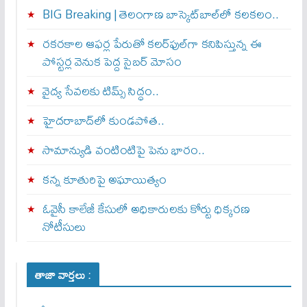
BIG Breaking | తెలంగాణ బాస్కెట్‌బాల్‌లో కలకలం..
రకరకాల ఆఫర్ల పేరుతో కలర్‌ఫుల్‌గా కనిపిస్తున్న ఈ
పోస్టర్ల వెనుక పెద్ద సైబర్ మోసం
వైద్య సేవలకు టిమ్స్‌ సిద్ధం..
హైదరాబాద్‌లో కుండపోత..
సామాన్యుడి వంటింటిపై పెను భారం..
కన్న కూతురిపై అఘాయిత్యం
ఓవైసీ కాలేజీ కేసులో అధికారులకు కోర్టు ధిక్కరణ
నోటీసులు
తాజా వార్తలు :