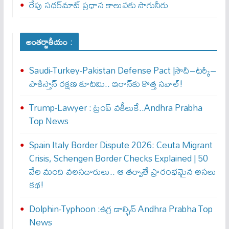
రేపు సధర్‌మాట్‌ ప్రధాన కాలువకు సాగునీరు
అంతర్జాతీయం :
Saudi-Turkey-Pakistan Defense Pact |సౌదీ–టర్కీ–
పాకిస్తాన్ రక్షణ కూటమి.. ఇరాన్‌కు కొత్త సవాల్!
Trump-Lawyer : ట్రంప్ వ‌కీలుకే..Andhra Prabha
Top News
Spain Italy Border Dispute 2026: Ceuta Migrant
Crisis, Schengen Border Checks Explained | 50
వేల మంది వలసదారులు.. ఆ తర్వాతే ప్రారంభ‌మైన అసలు
కథ!
Dolphin-Typhoon :ఉగ్ర డాల్ఫిన్ Andhra Prabha Top
News