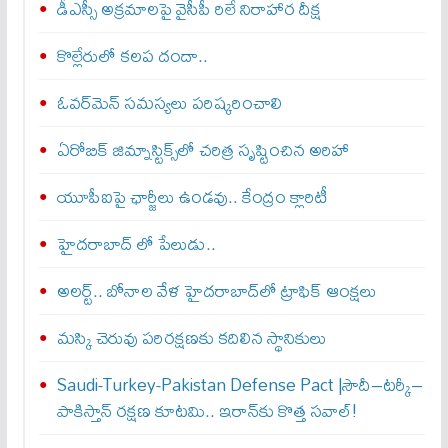
డీఎస్సీ అక్రమాలపై వైసీపీ రిలే నిరాహార దీక్ష
కొల్లేరులో కలప దందా..
ఓవర్‌మెన్‌ సమస్యలు పరిష్కరించాలి
ఏరోబిక్‌ జిమ్నాస్టిక్స్‌లో చరిత్ర సృష్టించిన అరిహా
యూపీఐపై ఛార్జీలు ఉండవు.. కేంద్రం క్లారిటీ
హైదరాబాద్ లో పేలుడు..
అలర్ట్‌.. బోనాల వేళ హైదరాబాద్‌లో ట్రాఫిక్‌ ఆంక్షలు
మస్కి చెరువు పరిరక్షణకు కదిలిన స్థానికులు
Saudi-Turkey-Pakistan Defense Pact |సౌదీ–టర్కీ–
పాకిస్తాన్ రక్షణ కూటమి.. ఇరాన్‌కు కొత్త సవాల్!