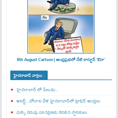
8th August Cartoon | ఆంధ్రప్రభలో నేటి కార్టూన్ ‘ఔరా’
హైదరాబాద్ వార్తలు :
హైదరాబాద్ లో పేలుడు..
అలర్ట్‌.. బోనాల వేళ హైదరాబాద్‌లో ట్రాఫిక్‌ ఆంక్షలు
మస్కి చెరువు పరిరక్షణకు కదిలిన స్థానికులు