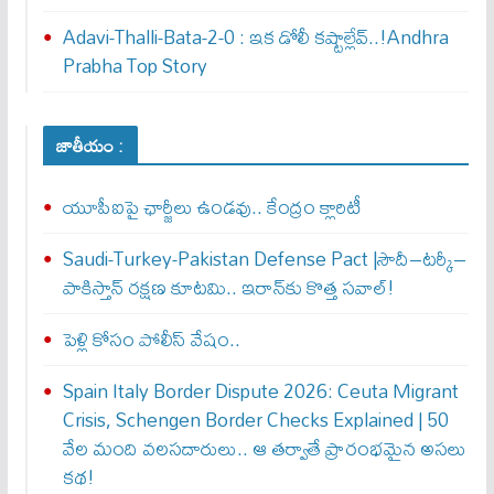
Adavi-Thalli-Bata-2-0 : ఇక డోలీ క‌ష్టాల్లేవ్..!Andhra
Prabha Top Story
జాతీయం :
యూపీఐపై ఛార్జీలు ఉండవు.. కేంద్రం క్లారిటీ
Saudi-Turkey-Pakistan Defense Pact |సౌదీ–టర్కీ–
పాకిస్తాన్ రక్షణ కూటమి.. ఇరాన్‌కు కొత్త సవాల్!
పెళ్లి కోసం పోలీస్ వేషం..
Spain Italy Border Dispute 2026: Ceuta Migrant
Crisis, Schengen Border Checks Explained | 50
వేల మంది వలసదారులు.. ఆ తర్వాతే ప్రారంభ‌మైన అసలు
కథ!