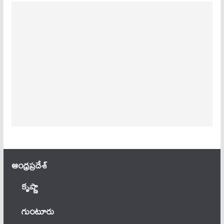
ఆంధ్ర‌ప్ర‌దేశ్
కృష్ణా
గుంటూరు