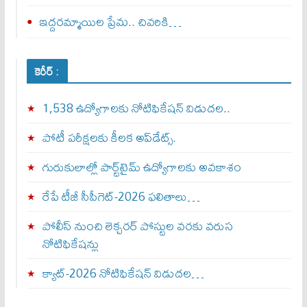
ఇద్దరమ్మాయిల ప్రేమ.. చివరికి…
కెరీర్ :
1,538 ఉద్యోగాలకు నోటిఫికేషన్ విడుదల..
పోటీ పరీక్షలకు కీలక అప్‌డేట్స్.
గురుకులాల్లో పార్ట్‌టైమ్ ఉద్యోగాలకు అవకాశం
రేపే టీజీ సీపీగెట్‌-2026 ఫలితాలు…
పోలీస్ నుంచి లెక్చరర్ పోస్టుల వరకు వరుస
నోటిఫికేషన్లు
క్యాట్-2026 నోటిఫికేషన్ విడుదల…