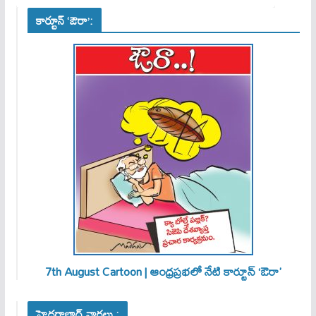
కార్టూన్ ‘ఔరా’:
7th August Cartoon | ఆంధ్రప్రభలో నేటి కార్టూన్ ‘ఔరా’
హైదరాబాద్ వార్తలు :