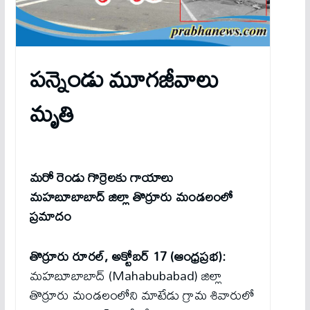
ప‌న్నెండు మూగ‌జీవాలు
మృతి
మ‌రో రెండు గొర్రెల‌కు గాయాలు
మహబూబాబాద్ జిల్లా తొర్రూరు మండలంలో
ప్ర‌మాదం
తొర్రూరు రూరల్, అక్టోబర్ 17 (ఆంధ్రప్రభ):
మహబూబాబాద్ (Mahabubabad) జిల్లా
తొర్రూరు మండలంలోని మాటేడు గ్రామ శివారులో