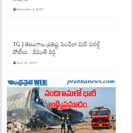
November 4, 2025
TG | తెలంగాణ ప్ర‌తిష్ట పెంచేలా మిస్ వ‌ర‌ల్డ్
పోటీలు.. రేవంత్ రెడ్డి
April 29, 2025