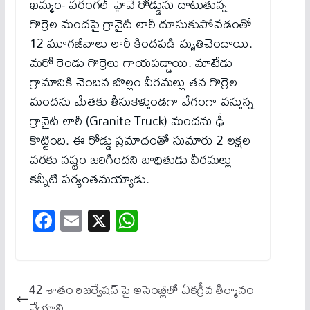
ఖమ్మం- వరంగల్ హైవే రోడ్డును దాటుతున్న
గొర్రెల మందపై గ్రానైట్ లారీ దూసుకుపోవడంతో
12 మూగ‌జీవాలు లారీ కింద‌ప‌డి మృతిచెందాయి.
మ‌రో రెండు గొర్రెలు గాయ‌ప‌డ్డాయి. మాటేడు
గ్రామానికి చెందిన బొల్లం వీరమల్లు తన గొర్రెల
మందను మేతకు తీసుకెళ్తుండగా వేగంగా వస్తున్న
గ్రానైట్ లారీ (Granite Truck) మందను ఢీ
కొట్టింది. ఈ రోడ్డు ప్రమాదంతో సుమారు 2 లక్షల
వరకు నష్టం జరిగిందని బాధితుడు వీరమల్లు
కన్నీటి ప‌ర్యంత‌మ‌య్యాడు.
Fa
E
X
W
ce
m
ha
bo
ail
ts
ok
A
42 శాతం రిజర్వేషన్ పై అసెంబ్లీలో ఏకగ్రీవ తీర్మానం
pp
చేయాలి