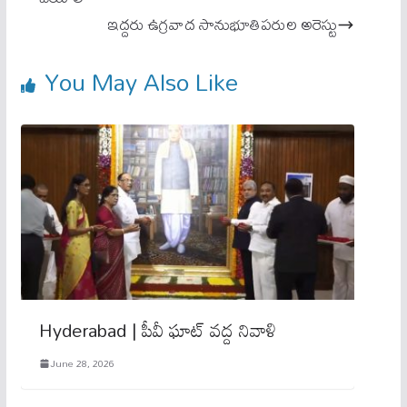
ఇద్ద‌రు ఉగ్ర‌వాద‌ సానుభూతిపరుల అరెస్టు
You May Also Like
Hyderabad | పీవీ ఘాట్ వ‌ద్ద నివాళి
June 28, 2026