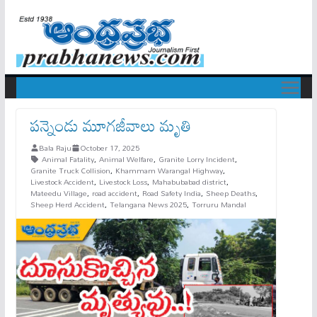
ప‌న్నెండు మూగ‌జీవాలు మృతి
Bala Raju
October 17, 2025
Animal Fatality
,
Animal Welfare
,
Granite Lorry Incident
,
Granite Truck Collision
,
Khammam Warangal Highway
,
Livestock Accident
,
Livestock Loss
,
Mahabubabad district
,
Mateedu Village
,
road accident
,
Road Safety India
,
Sheep Deaths
,
Sheep Herd Accident
,
Telangana News 2025
,
Torruru Mandal