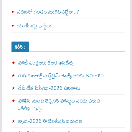
ఎల్‌నినో గండం ముగిసినట్టేనా..?
యూపీఐపై ఛార్జీలు..
కెరీర్ :
పోటీ పరీక్షలకు కీలక అప్‌డేట్స్.
గురుకులాల్లో పార్ట్‌టైమ్ ఉద్యోగాలకు అవకాశం
రేపే టీజీ సీపీగెట్‌-2026 ఫలితాలు…
పోలీస్ నుంచి లెక్చరర్ పోస్టుల వరకు వరుస
నోటిఫికేషన్లు
క్యాట్-2026 నోటిఫికేషన్ విడుదల…