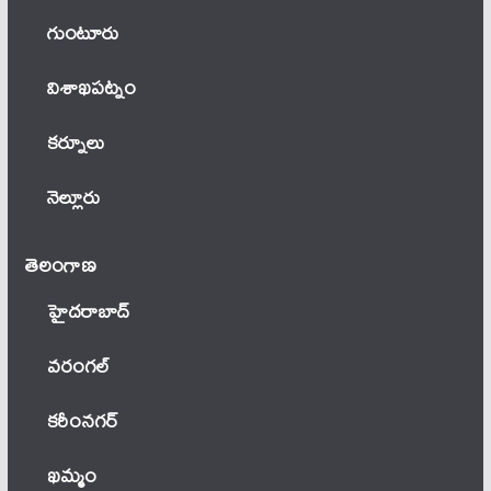
గుంటూరు
విశాఖపట్నం
కర్నూలు
నెల్లూరు
తెలంగాణ‌
హైదరాబాద్
వ‌రంగ‌ల్
కరీంనగర్
ఖ‌మ్మం