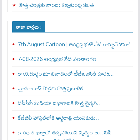
కొత్త చరిత్రకు నాంది: క‌ల్వ‌కుంట్ల కవిత
తాజా వార్తలు :
7th August Cartoon | ఆంధ్రప్రభలో నేటి కార్టూన్ ‘ఔరా’
7-08-2026 ఆంధ్రప్రభ నేటి పంచాంగం
రాయదుర్గం భూ వివాదంలో టీజీఐఐసీకి ఊరట..
హైదరాబాద్ రోడ్లకు కొత్త ప్రణాళిక..
టీపీసీసీ మీడియా విభాగానికి కొత్త చైర్మన్..
కేజీబీవీ హాస్టల్‌లోకి అర్ధరాత్రి యువకుడు..
గాంధారి ఖిల్లాలో తప్పిపోయిన వృద్ధురాలు.. సీసీ