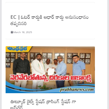
EC | ఓటర్ కార్డుకి ఆధార్ కార్డు అనుసంధానం
తప్పనిసరి
March 18, 2025
ఊట్కూర్ రైల్వే స్టేషన్ క్రాసింగ్ స్టేషన్ గా
అప్‌గ్రేడ్