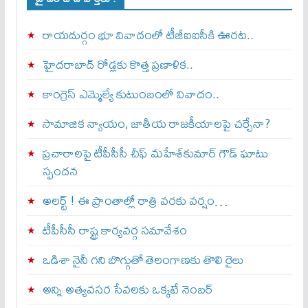
రాయదుర్గం భూ వివాదంలో టీజీఐఐసీకి ఊరట..
హైదరాబాద్ రోడ్లకు కొత్త ప్రణాళిక..
కాంగ్రెస్ ఎమ్మెల్యే కుటుంబంలో వివాదం..
సామాజిక న్యాయం, జాతీయ రాజకీయాలపై చర్చేనా?
ప్రచారాలపై టీపీసీసీ చీఫ్ మహేశ్‌కుమార్ గౌడ్ ఘాటు
స్పందన
అల‌ర్ట్ ! ఈ ప్రాంతాల్లో రాత్రి వరకు వర్షం…
టీపీసీసీ రాష్ట్ర కార్యవర్గ సమావేశం
ఒడిశా నైనీ గని బొగ్గుతో తెలంగాణకు తొలి రైలు
అన్ని అత్యవసర సేవలకు ఒక్క‌టే నెంబ‌ర్‌