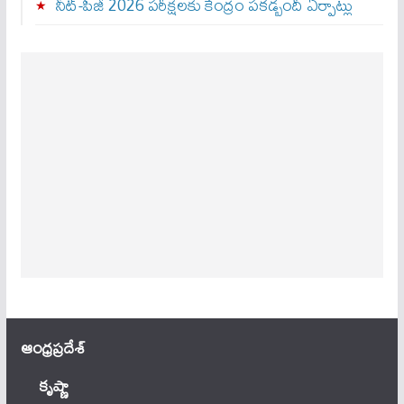
నీట్-పీజీ 2026 పరీక్షలకు కేంద్రం పకడ్బందీ ఏర్పాట్లు
ఆంధ్ర‌ప్ర‌దేశ్
కృష్ణా