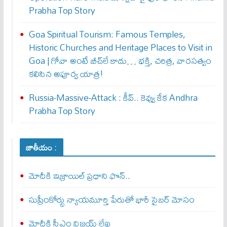
Prabha Top Story
Goa Spiritual Tourism: Famous Temples,
Historic Churches and Heritage Places to Visit in
Goa | గోవా అంటే బీచ్‌లే కాదు… భక్తి, చరిత్ర, వారసత్వం
కలిసిన అపూర్వ యాత్ర!
Russia-Massive-Attack : కీవ్‌.. కెవ్వు కేక‌ Andhra
Prabha Top Story
జాతీయం :
మోదీకి ఇజ్రాయిల్ ప్ర‌ధాని ఫొన్..
సుప్రీంకోర్టు న్యాయమూర్తి పేరుతో భారీ సైబర్ మోసం
మోదీకి సీఎం విజయ్ లేఖ