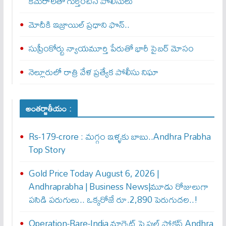
కెమెరాలతో గుర్తించిన పోలీసులు
మోదీకి ఇజ్రాయిల్ ప్ర‌ధాని ఫొన్..
సుప్రీంకోర్టు న్యాయమూర్తి పేరుతో భారీ సైబర్ మోసం
నెల్లూరులో రాత్రి వేళ ప్రత్యేక పోలీసు నిఘా
అంతర్జాతీయం :
Rs-179-crore : మ‌గ్గం ఇళ్ళ‌కు బాబు..Andhra Prabha
Top Story
Gold Price Today August 6, 2026 |
Andhraprabha | Business News|మూడు రోజులుగా
పసిడి పరుగులు.. ఒక్కరోజే రూ.2,890 పెరుగుద‌ల‌..!
Operation-Rare-India మాగ్నెట్ పై ఫుల్ ఫోక‌స్ Andhra