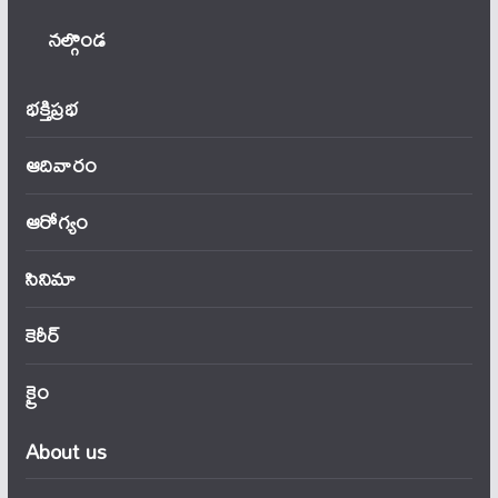
నల్గొండ
భక్తిప్రభ
ఆదివారం
ఆరోగ్యం
సినిమా
కెరీర్
క్రైం
About us