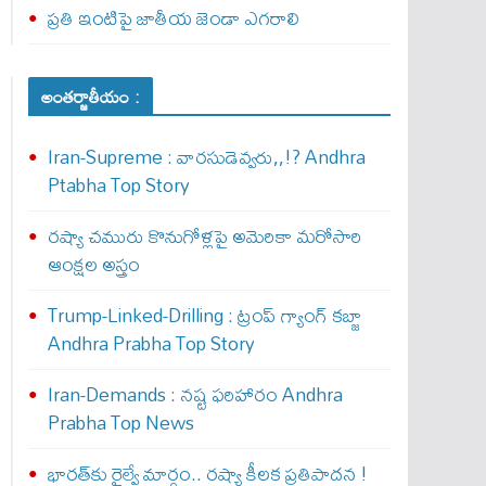
ప్రతి ఇంటిపై జాతీయ జెండా ఎగరాలి
అంతర్జాతీయం :
Iran-Supreme : వార‌సుడెవ్వ‌రు,,!? Andhra
Ptabha Top Story
రష్యా చమురు కొనుగోళ్లపై అమెరికా మరోసారి
ఆంక్షల అస్త్రం
Trump-Linked-Drilling : ట్రంప్ గ్యాంగ్ క‌బ్జా
Andhra Prabha Top Story
Iran-Demands : న‌ష్ట ఫ‌రిహారం Andhra
Prabha Top News
భారత్‌కు రైల్వే మార్గం.. రష్యా కీలక ప్రతిపాదన !