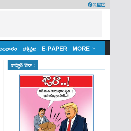
ఆదివారం
భక్తిప్రభ
E-PAPER
MORE
కార్టూన్ ‘ఔరా’: