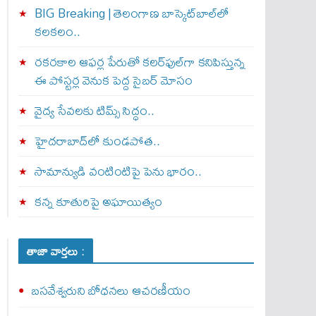
BIG Breaking | తెలంగాణ బాస్కెట్‌బాల్‌లో
కలకలం..
రకరకాల ఆఫర్ల పేరుతో కలర్‌ఫుల్‌గా కనిపిస్తున్న
ఈ పోస్టర్ల వెనుక పెద్ద సైబర్ మోసం
వైద్య సేవలకు టిమ్స్‌ సిద్ధం..
హైదరాబాద్‌లో కుండపోత..
సామాన్యుడి వంటింటిపై పెను భారం..
కన్న కూతురిపై అఘాయిత్యం
తాజా వార్తలు :
బసవేశ్వరుని బోధనలు ఆచరణీయం