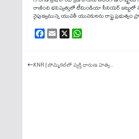
రాణించి భవిష్యత్తులో టీమిండియా సీనియర్ జట్టులో చ
నైపుణ్యమున్న యువతీ యువకులను రాష్ట్ర ప్రభుత్వం ప్ర
Fa
E
X
W
ce
m
ha
bo
ail
ts
ok
A
KNR | బొమ్మకల్‌లో వ్యక్తి దారుణ హత్య..
pp