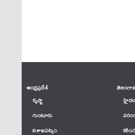
ఆంధ్ర‌ప్ర‌దేశ్
తెలంగాణ
కృష్ణా
హైదర
గుంటూరు
వ‌రంగ
విశాఖపట్నం
కరీం