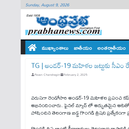
Sunday, August 9, 2026
ముఖ్యాంశాలు
జాతీయం
అంతర్జాతీయం
TG | అండర్‌-19 మహిళల జ‌ట్టుకు సీఎం ర
Pavan Chandragiri
February 2, 2025
వరుసగా రెండోసారి అండర్‌-19 మహిళల ప్రపంచ కప్‌ను 
అభినందించారు. ఫైనల్ మ్యాచ్ లో అద్భుతమైన ఆటత
పోషించిన తెలంగాణ బిడ్డ గొంగడి త్రిషని ప్రత్యేకంగా
గొంగడి త్రిష లాంటి క్రీడాకారులు తెలంగాణ‌ రాష్ట్రా