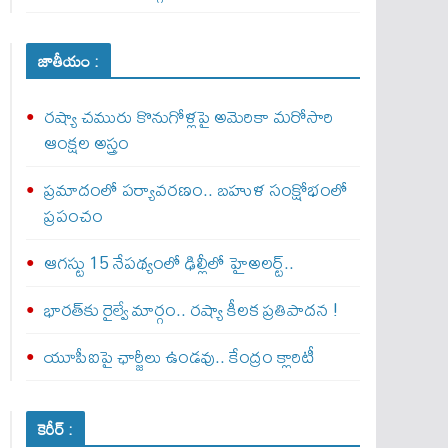
జాతీయం :
రష్యా చమురు కొనుగోళ్లపై అమెరికా మరోసారి
ఆంక్షల అస్త్రం
ప్రమాదంలో పర్యావరణం.. బహుళ సంక్షోభంలో
ప్రపంచం
ఆగస్టు 15 నేపథ్యంలో ఢిల్లీలో హైఅలర్ట్..
భారత్‌కు రైల్వే మార్గం.. రష్యా కీలక ప్రతిపాదన !
యూపీఐపై ఛార్జీలు ఉండవు.. కేంద్రం క్లారిటీ
కెరీర్ :