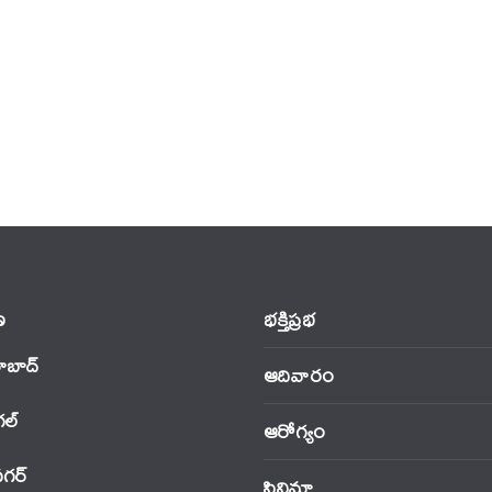
‌
భక్తిప్రభ
ాబాద్
ఆదివారం
‌ల్
ఆరోగ్యం
నగర్
సినిమా