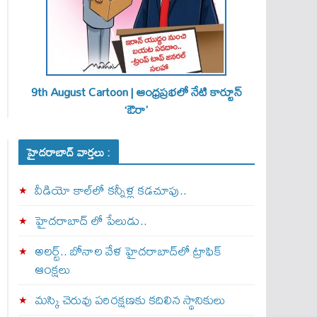
9th August Cartoon | ఆంధ్రప్రభలో నేటి కార్టూన్
‘ఔరా’
హైదరాబాద్ వార్తలు :
వీడియో కాల్‌లో కన్నీళ్ల కడచూపు..
హైదరాబాద్ లో పేలుడు..
అలర్ట్‌.. బోనాల వేళ హైదరాబాద్‌లో ట్రాఫిక్‌
ఆంక్షలు
మస్కి చెరువు పరిరక్షణకు కదిలిన స్థానికులు