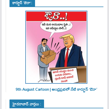
కార్టూన్ ‘ఔరా’:
9th August Cartoon | ఆంధ్రప్రభలో నేటి కార్టూన్ ‘ఔరా’
హైదరాబాద్ వార్తలు :