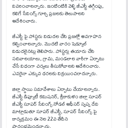
వివరించాలన్నారు. ఇంటింటికి వెళ్ళి జీఎస్టీ తగ్గింపు,
కలిగే సేవింగ్స్ గూర్చి ప్రజలకు తెలుపాలని
ఆదేశించారు.
జీఎస్టీ పై పోస్టరు విడుదల చేసి ప్రజల్లో అవగాహన
కల్పించాలన్నారు. మొదటి వారం షెడ్యూల్
విడుదలైనట్లు తెలిపారు. పోస్టర్లు తయారు చేసి
సచివాలయాలు, గ్రామ, మండలాల వారీగా ఏర్పాటు
చేసే విధంగా చర్యలు తీసుకోవాలని ఆదేశించారు.
ఎవరైనా ఎక్కువ ధరలకు విక్రయించరాదన్నారు.
జిల్లా స్థాయి సమావేశాలు ఏర్పాటు చేయాలన్నారు.
జీఎస్టీ డిప్యూటీ కమిషనర్, శ్రీకాకుళం జిల్లా సూపర్
జీఎస్టీ సూపర్ సేవింగ్స్ నోడల్ ఆఫీసర్ స్వప్న దేవి
మాట్లాడుతూ సూపర్ జీఎస్టీ, సూపర్ సేవింగ్స్ పై
కార్యక్రమం ఈ నెల 22వ తేదీన
ప్రారంభమైందన్నారు.