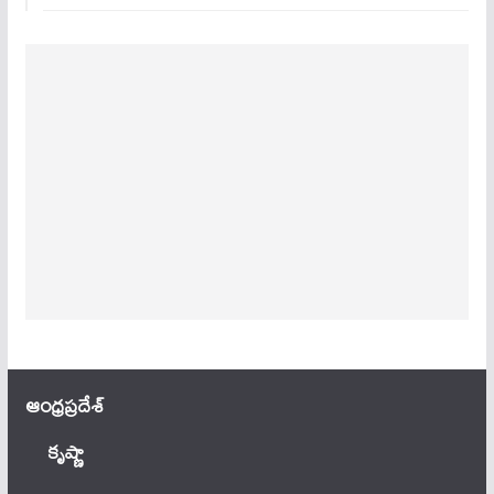
ఆంధ్ర‌ప్ర‌దేశ్
కృష్ణా