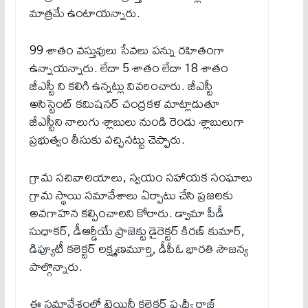
మాత్రమే ఉంటాయన్నారు.
99 శాతం వస్తువులు సేవలు పన్ను రహితంగా
ఉన్నాయన్నారు. లేదా 5 శాతం లేదా 18 శాతం
జీఎస్టీ ని కలిగి ఉన్నట్లు వివరించారు. జీఎస్టీ
అసిస్టెంట్ కమిషనర్ చంద్రకళ మాట్లాడుతూ
జీఎస్టీని నాలుగు శ్లాబులు నుండి రెండు శ్లాబులుగా
ప్రభుత్వం తీసుకు వచ్చినట్టు చెప్పారు.
గ్రామ సచివాలయాలు, స్వయం సహాయక సంఘాలు
గ్రామ స్థాయి సమావేశాలు ఏర్పాటు చేసి ప్రజలకు
అవగాహన కల్పించాలని కోరారు. డ్వామా పీడీ
సుధాకర్, డీఆర్డీయే ప్రాజెక్టు డైరెక్టర్ కిరణ్ కుమార్,
డిప్యూటీ కలెక్టర్ లక్ష్మణమూర్తి, డీపీఓ భారతి సౌజన్య
పాల్గొన్నారు.
ఈ సమావేశంలో ట్రెయినీ కలెక్టర్ పృథ్వీ రాజ్