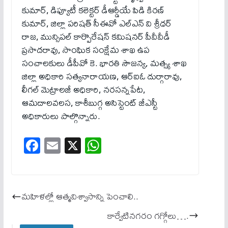
కుమార్, డిప్యూటీ కలెక్టర్ డీఆర్డీయే పిడి కిరణ్
కుమార్, జిల్లా పరిషత్ సీఈవో ఎల్ఎన్ వి శ్రీధర్
రాజ, మున్సిపల్ కార్పొరేషన్ కమిషనర్ పీవీవీడీ
ప్రసాదరావు, సాంఘిక సంక్షేమ శాఖ ఉప
సంచాలకులు డీపీవో కె. భారతి సౌజన్య, మత్స్య శాఖ
జిల్లా అధికారి సత్యనారాయణ, ఆర్ఐఓ దుర్గారావు,
లీగల్ మెట్రాలజీ అధికారి, నరసన్నపేట,
ఆమదాలవలస, కాశీబుగ్గ అసిస్టెంట్ జీఎస్టీ
అధికారులు పాల్గొన్నారు.
Fa
E
X
W
ce
m
ha
bo
ail
ts
ok
A
మహిళల్లో ఆత్మవిశ్వాసాన్ని పెంచాలి..
pp
కార్వేటినగరం గగ్గోలు….