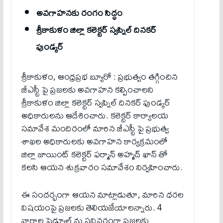
అవగాహనకు రంగం సిద్ధం
శ్రీకాకుళం జిల్లా కలెక్టర్ స్వప్నిల్ దినకర్
పుండ్కర్
శ్రీకాకుళం, ఆంధ్రప్రభ బ్యూరో : ప్రభుత్వం తగ్గించిన
జీఎస్టీ పై ప్రజలకు అవగాహన కల్పించాలని
శ్రీకాకుళం జిల్లా కలెక్టర్ స్వప్నిల్ దినకర్ పుండ్కర్
అధికారులను ఆదేశించారు. కలెక్టర్ కార్యాలయ
సమావేశ మందిరంలో మారిన జీఎస్టీ పై ప్రభుత్వ
శాఖల అధికారులకు అవగాహన కార్యక్రమంలో
జిల్లా జాయింట్ కలెక్టర్ ఫర్మాన్ అహ్మద్ ఖాన్ తో
కలసి ఆయన శుక్రవారం సమావేశం నిర్వహించారు.
ఈ సందర్భంగా ఆయన మాట్లాడుతూ, మారిన ధరల
విషయంపై ప్రజలకు తెలియజేయాలన్నారు. 4
వారాల షెడ్యూల్ ను సవివరంగా ప్రజలకు