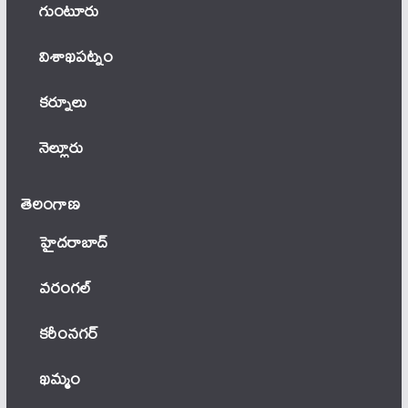
గుంటూరు
విశాఖపట్నం
కర్నూలు
నెల్లూరు
తెలంగాణ‌
హైదరాబాద్
వ‌రంగ‌ల్
కరీంనగర్
ఖ‌మ్మం