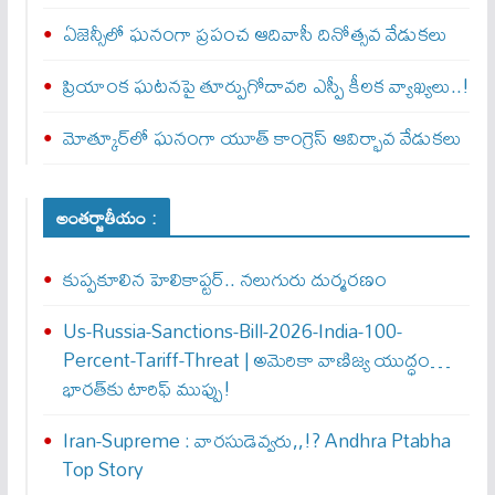
ఏజెన్సీలో ఘనంగా ప్రపంచ ఆదివాసీ దినోత్సవ వేడుకలు
ప్రియాంక ఘటనపై తూర్పుగోదావరి ఎస్పీ కీలక వ్యాఖ్యలు..!
మోత్కూర్‌లో ఘనంగా యూత్‌ కాంగ్రెస్‌ ఆవిర్భావ వేడుకలు
అంతర్జాతీయం :
కుప్పకూలిన హెలికాప్టర్‌.. నలుగురు దుర్మరణం
Us-Russia-Sanctions-Bill-2026-India-100-
Percent-Tariff-Threat | అమెరికా వాణిజ్య యుద్ధం…
భారత్‌కు టారిఫ్ ముప్పు!
Iran-Supreme : వార‌సుడెవ్వ‌రు,,!? Andhra Ptabha
Top Story