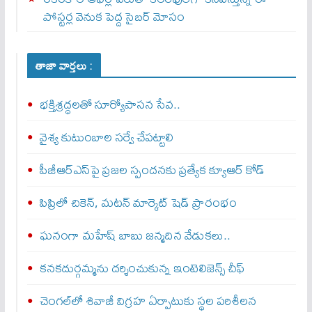
పోస్టర్ల వెనుక పెద్ద సైబర్ మోసం
తాజా వార్తలు :
భక్తిశ్రద్ధలతో సూర్యోపాసన సేవ..
వైశ్య కుటుంబాల సర్వే చేపట్టాలి
పీజీఆర్ఎస్‌పై ప్రజల స్పందనకు ప్రత్యేక క్యూఆర్ కోడ్
పిప్రిలో చికెన్‌, మటన్‌ మార్కెట్‌ షెడ్‌ ప్రారంభం
ఘనంగా మహేష్ బాబు జన్మదిన వేడుకలు..
కనకదుర్గమ్మను దర్శించుకున్న ఇంటెలిజెన్స్‌ చీఫ్‌
చెంగల్‌లో శివాజీ విగ్రహ ఏర్పాటుకు స్థల పరిశీలన