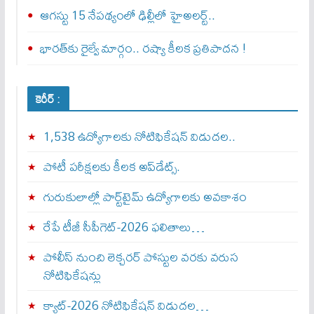
ఆగస్టు 15 నేపథ్యంలో ఢిల్లీలో హైఅలర్ట్..
భారత్‌కు రైల్వే మార్గం.. రష్యా కీలక ప్రతిపాదన !
కెరీర్ :
1,538 ఉద్యోగాలకు నోటిఫికేషన్ విడుదల..
పోటీ పరీక్షలకు కీలక అప్‌డేట్స్.
గురుకులాల్లో పార్ట్‌టైమ్ ఉద్యోగాలకు అవకాశం
రేపే టీజీ సీపీగెట్‌-2026 ఫలితాలు…
పోలీస్ నుంచి లెక్చరర్ పోస్టుల వరకు వరుస
నోటిఫికేషన్లు
క్యాట్-2026 నోటిఫికేషన్ విడుదల…