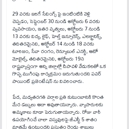
29 వరకు జరిగే సేవింగ్స్ పై ఇంటింటికి వెళ్లి
చెప్పడం, సెప్టెంబర్ 30 నుండి అక్టోబరు 6 వరకు
వ్యవసాయం, ఇతర వృత్తులు, అక్టోబరు 7 నుండి
13 వరకు విద్య, లైఫ్, హెల్త్ ఇన్సూరెన్స్, ఎలక్ట్రానిక్స్,
తదితరమైనవి, అక్టోబర్ 14 నుండి 18 వరకు
టూరిజం, సేవా రంగం, రెన్యూబుల్ ఎనర్జీ, ఆటో
మోబైల్స్, తదితరమైనవి, అక్టోబరు 19న
రాష్ట్రవ్యాప్తంగా అన్ని జిల్లాల్లో దీపావళి వేడుకలతో ఒక
గొప్ప ముగింపు కార్యక్రమం జరుగుతుందని పవర్
పాయింట్ ప్రజెంటేషన్ ను వివరించారు.
పేద, మధ్యతరగతి వర్గాల ప్రతి కుటుంబానికి కొంత
మేర డబ్బులు ఆదా అవుతాయన్నారు. వ్యాపారులకు
అమ్మకాలు కూడా పెరుగుతాయన్నారు. రోజు వారీ
ఉపయోగించే చాలా వస్తువులపై జీఎస్టీ 5 శాతం
మాత్రమే ఉంటుందని ప్రస్తుతం రెండు శ్లాబులు