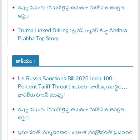
రష్యా చమురు కొనుగోళ్లపై అమెరికా మరోసారి ఆంక్షల
అస్త్రం
Trump-Linked-Drilling : ట్రంప్ గ్యాంగ్ క‌బ్జా Andhra
Prabha Top Story
జాతీయం :
Us-Russia-Sanctions-Bill-2026-India-100-
Percent-Tariff-Threat | అమెరికా వాణిజ్య యుద్ధం…
భారత్‌కు టారిఫ్ ముప్పు!
రష్యా చమురు కొనుగోళ్లపై అమెరికా మరోసారి ఆంక్షల
అస్త్రం
ప్రమాదంలో పర్యావరణం.. బహుళ సంక్షోభంలో ప్రపంచం