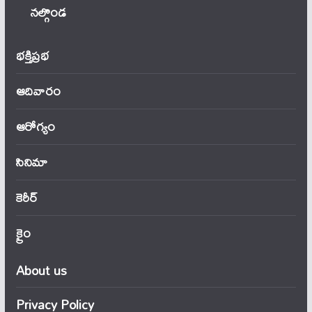
నల్గొండ
భక్తిప్రభ
ఆదివారం
ఆరోగ్యం
సినిమా
కెరీర్
క్రైం
About us
Privacy Policy