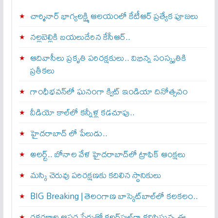
చార్మినార్‌ భాగ్యలక్ష్మి ఆలయంలో కేటీఆర్ ప్రత్యేక పూజలు
నల్లబెల్లికి బయలుదేరిన కేసీఆర్‌..
ఆదివాసీలు ప్రకృతి పరిరక్షకులు.. విభిన్న సంస్కృతికి
ప్రతీకలు
గాంధీభవన్‌లో ఘనంగా క్విట్‌ ఇండియా దినోత్సవం
వీడియో కాల్‌లో కన్నీళ్ల కడచూపు..
హైదరాబాద్ లో పేలుడు..
అలర్ట్‌.. బోనాల వేళ హైదరాబాద్‌లో ట్రాఫిక్‌ ఆంక్షలు
మస్కి చెరువు పరిరక్షణకు కదిలిన స్థానికులు
BIG Breaking | తెలంగాణ బాస్కెట్‌బాల్‌లో కలకలం..
రకరకాల ఆఫర్ల పేరుతో కలర్‌ఫుల్‌గా కనిపిస్తున్న ఈ