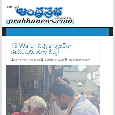
13 Ward l నిన్నే కౌన్సిలర్‌గా
గెలిపించుకుంటాం బిడ్డా!
Sowjanya Anneboina
February 9, 2026
prabhanews.com