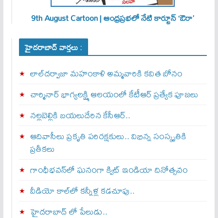
9th August Cartoon | ఆంధ్రప్రభలో నేటి కార్టూన్ ‘ఔరా’
హైదరాబాద్ వార్తలు :
లాల్‌దర్వాజా మహంకాళి అమ్మవారికి కవిత బోనం
చార్మినార్‌ భాగ్యలక్ష్మి ఆలయంలో కేటీఆర్ ప్రత్యేక పూజలు
నల్లబెల్లికి బయలుదేరిన కేసీఆర్‌..
ఆదివాసీలు ప్రకృతి పరిరక్షకులు.. విభిన్న సంస్కృతికి
ప్రతీకలు
గాంధీభవన్‌లో ఘనంగా క్విట్‌ ఇండియా దినోత్సవం
వీడియో కాల్‌లో కన్నీళ్ల కడచూపు..
హైదరాబాద్ లో పేలుడు..