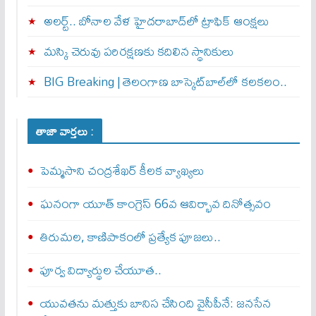
అలర్ట్‌.. బోనాల వేళ హైదరాబాద్‌లో ట్రాఫిక్‌ ఆంక్షలు
మస్కి చెరువు పరిరక్షణకు కదిలిన స్థానికులు
BIG Breaking | తెలంగాణ బాస్కెట్‌బాల్‌లో కలకలం..
తాజా వార్తలు :
పెమ్మసాని చంద్రశేఖర్‌ కీలక వ్యాఖ్యలు
ఘనంగా యూత్ కాంగ్రెస్ 66వ ఆవిర్భావ దినోత్సవం
తిరుమల, కాణిపాకంలో ప్రత్యేక పూజలు..
పూర్వ విద్యార్థుల చేయూత..
యువతను మత్తుకు బానిస చేసింది వైసీపీనే: జనసేన