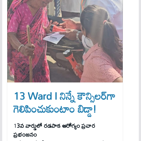
13 Ward l నిన్నే కౌన్సిలర్‌గా
గెలిపించుకుంటాం బిడ్డా!
1
3వ వార్డులో రడపాక ఆరోగ్యం ప్రచార
ప్రభంజనం