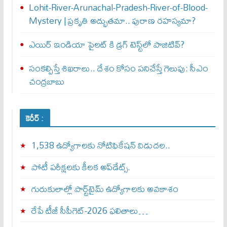
Lohit-River-Arunachal-Pradesh-River-of-Blood-
Mystery | ప్రకృతి అద్భుతమా.. పురాణ రహస్యమా?
ఎయిర్‌ ఇండియా పైలట్‌ కి డ్రగ్‌ టెస్ట్‌లో పాజిటివ్‌?
సంకల్పిస్తే శిఖరాలు.. దేశం కోసం పనిచేస్తే గెలుపు: సీఎం
చంద్రబాబు
కెరీర్ :
1,538 ఉద్యోగాలకు నోటిఫికేషన్ విడుదల..
పోటీ పరీక్షలకు కీలక అప్‌డేట్స్.
గురుకులాల్లో పార్ట్‌టైమ్ ఉద్యోగాలకు అవకాశం
రేపే టీజీ సీపీగెట్‌-2026 ఫలితాలు…