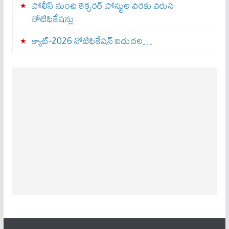
పోలీస్ నుంచి లెక్చరర్ పోస్టుల వరకు వరుస
నోటిఫికేషన్లు
క్యాట్-2026 నోటిఫికేషన్ విడుదల…