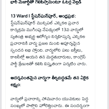
భారీ మెజార్టీతో గెలిపిస్తామంటూ ఓటర్ల వెల్లడి
13 Ward l స్టేషన్‌ఘన్‌పూర్, ఆంధ్రప్రభ:
స్టేషన్‌ఘన్‌పూర్ మున్సిపల్ ఎన్నికల ప్రచార
కార్యక్రమ ముగింపు నేపథ్యంలో 13వ వార్డులో
స్వతంత్ర అభ్యర్థి ఆరోగ్యం నిర్వహిస్తున్న ఎన్నికల
ప్రచారానికి వార్డు ప్రజల నుంచి అపూర్వమైన
స్పందన లభి స్తోంది. వార్డులోని పలు బస్తీలు,
కాలనీల్లో ఆయన తన మద్దతుదారులు, కాంగ్రెస్
పార్టీ శ్రేణులతో కలిసి విస్తృతంగా పర్యటిం చారు.
ఆదర్శవంతమైన వార్డుగా తీర్చిదిద్దడమే తన ఏకైక
లక్ష్యం
:
వార్డులో ప్రచారాన్ని సోమవారం యువకులు పెద్ద
సంఖ్యలో పాల్గొని హోరెత్తించారు. ఈ సందర్బంగా