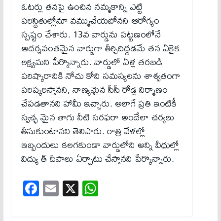
ఓటర్లు తనపై ఉంచిన నమ్మకాన్ని ఎట్టి
పరిస్థితుల్లోనూ వమ్ముచేయబోనని ఆరోగ్యం
స్పష్టం చేశారు. 13వ వార్డును పట్టణంలోనే
ఆదర్శవంతమైన వార్డుగా తీర్చిదిద్దడమే తన ఏకైక
లక్ష్యమని పేర్కొన్నారు. వార్డులో ఏళ్ల తరబడి
పరిష్కారానికి నోచు కోని సమస్యలను శాశ్వతంగా
పరిష్కరిస్తానని, నాణ్యమైన సీసీ రోడ్ల నిర్మాణం
చేపడతానని హామీ ఇచ్చారు. అలాగే ప్రతి ఇంటికీ
స్వచ్ఛ మైన తాగు నీటి సరఫరా అందేలా చర్యలు
తీసుకుంటానని తెలిపారు. రాత్రి వేళల్లో
ఇబ్బందులు కలగకుండా వార్డులోని అన్ని వీధుల్లో
విద్యు త్ దీపాలు ఏర్పాటు చేస్తానని పేర్కొన్నారు.
Fa
E
X
W
ce
m
ha
bo
ail
ts