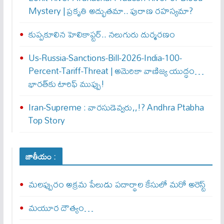
Mystery | ప్రకృతి అద్భుతమా.. పురాణ రహస్యమా?
కుప్పకూలిన హెలికాప్టర్‌.. నలుగురు దుర్మరణం
Us-Russia-Sanctions-Bill-2026-India-100-
Percent-Tariff-Threat | అమెరికా వాణిజ్య యుద్ధం…
భారత్‌కు టారిఫ్ ముప్పు!
Iran-Supreme : వార‌సుడెవ్వ‌రు,,!? Andhra Ptabha
Top Story
జాతీయం :
మలప్పురం అక్రమ పేలుడు పదార్థాల కేసులో మరో అరెస్ట్‌
మయూర దౌత్యం…