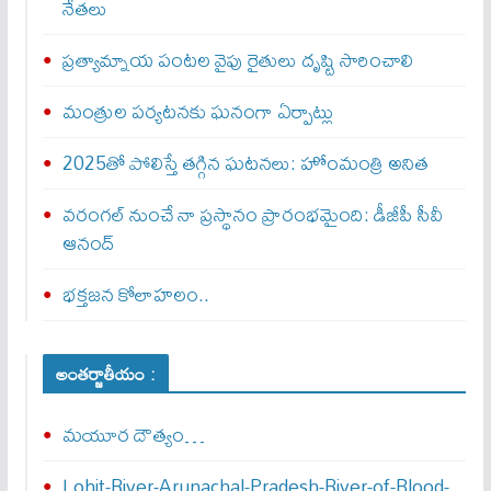
నేతలు
ప్రత్యామ్నాయ పంటల వైపు రైతులు దృష్టి సారించాలి
మంత్రుల పర్యటనకు ఘనంగా ఏర్పాట్లు
2025తో పోలిస్తే తగ్గిన ఘటనలు: హోంమంత్రి అనిత
వరంగల్‌ నుంచే నా ప్రస్థానం ప్రారంభమైంది: డీజీపీ సీవీ
ఆనంద్‌
భక్తజన కోలాహలం..
అంతర్జాతీయం :
మయూర దౌత్యం…
Lohit-River-Arunachal-Pradesh-River-of-Blood-