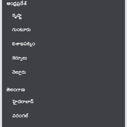
ఆంధ్ర‌ప్ర‌దేశ్
కృష్ణా
గుంటూరు
విశాఖపట్నం
కర్నూలు
నెల్లూరు
తెలంగాణ‌
హైదరాబాద్
వ‌రంగ‌ల్