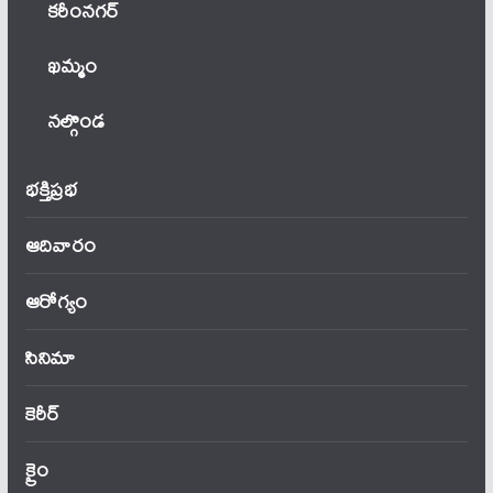
కరీంనగర్
ఖ‌మ్మం
నల్గొండ
భక్తిప్రభ
ఆదివారం
ఆరోగ్యం
సినిమా
కెరీర్
క్రైం