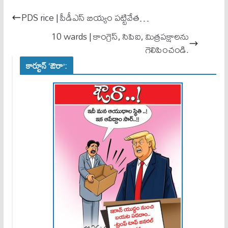
ok
A
PDS rice | పీడీఎస్ బియ్యం పట్టివేత…
pp
10 wards | కాంగ్రెస్, సిపిఐ, మిత్రపక్షాలను
గెలిపించండి.
కార్టూన్ ‘ఔరా’: