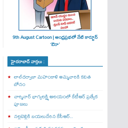
9th August Cartoon | ఆంధ్రప్రభలో నేటి కార్టూన్
‘ఔరా’
హైదరాబాద్ వార్తలు :
లాల్‌దర్వాజా మహంకాళి అమ్మవారికి కవిత
బోనం
చార్మినార్‌ భాగ్యలక్ష్మి ఆలయంలో కేటీఆర్ ప్రత్యేక
పూజలు
నల్లబెల్లికి బయలుదేరిన కేసీఆర్‌..