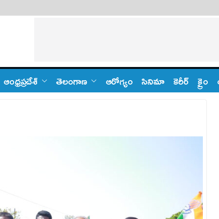
ఆంధ్ర‌ప్ర‌దేశ్
తెలంగాణ‌
ఆరోగ్యం
సినిమా
కెరీర్
క్రైం