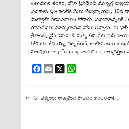
చిలుముల శంకర్, టౌన్ ప్రెసిడెంట్ ముచ్చర్ల మల్లయ్య 
పథకాలు ప్రతి ఇంటికీ మేలు చేస్తున్నాయని, 10వ వా
మెజార్టీతో గెలిపించాలని కోరారు. పట్టణాభివృద్ధికి
రూపురేఖలు మార్చుతామని హామీ ఇచ్చారు. ఈ భారీ ప్రచా
శ్రీకాంత్, వైస్ ప్రెసిడెంట్ సుక్క సది, సీనియర
గోమాస బీమయ్య, నక్క కిరణ్, తాటికొండ రాజశేఖర్
పలువురు కాంగ్రెస్ ముఖ్య నాయకులు, కార్యకర్తలు పెద
Fa
E
X
W
ce
m
ha
bo
ail
ts
ok
A
TG | భక్తులకు నాణ్యమైన భోజనం అందించాలి..
pp