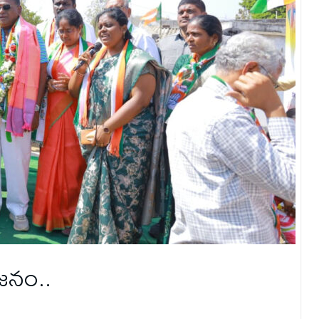
ంజనం..