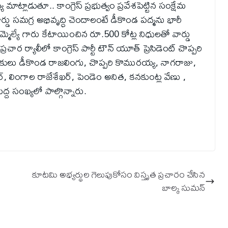
మాట్లాడుతూ.. కాంగ్రెస్ ప్రభుత్వం ప్రవేశపెట్టిన సంక్షేమ
ర్డు సమగ్ర అభివృద్ధి చెందాలంటే డీకొండ పద్మను భారీ
 ఎమ్మెల్యే గారు కేటాయించిన రూ.500 కోట్ల నిధులతో వార్డు
ర ర్యాలీలో కాంగ్రెస్ పార్టీ టౌన్ యూత్ ప్రెసిడెంట్ చొప్పరి
్ నాయకులు డీకొండ రాజలింగు, చొప్పరి కొమురయ్య, నాగరాజు,
, లింగాల రాజేశేఖర్, పెండెం అనిత, కనకుంట్ల వేణు ,
్ద సంఖ్యలో పాల్గొన్నారు.
కూటమి అభ్యర్థుల గెలుపుకోసం విస్తృత ప్రచారం చేసిన
బాల్క సుమన్