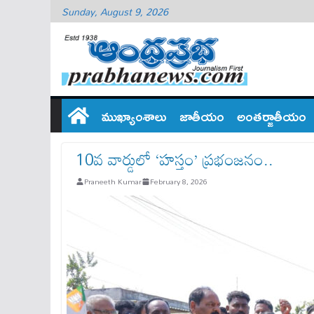
Sunday, August 9, 2026
ముఖ్యాంశాలు
జాతీయం
అంతర్జాతీయం
10వ వార్డులో ‘హస్తం’ ప్రభంజనం..
Praneeth Kumar
February 8, 2026