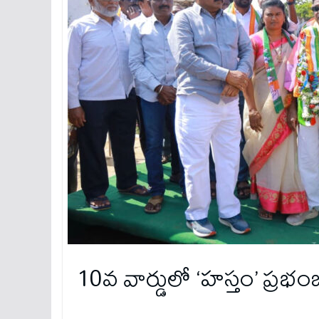
10వ వార్డులో ‘హస్తం’ ప్రభ