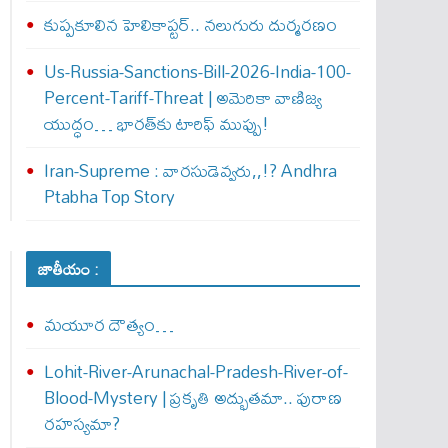
కుప్పకూలిన హెలికాప్టర్‌.. నలుగురు దుర్మరణం
Us-Russia-Sanctions-Bill-2026-India-100-
Percent-Tariff-Threat | అమెరికా వాణిజ్య
యుద్ధం… భారత్‌కు టారిఫ్ ముప్పు!
Iran-Supreme : వార‌సుడెవ్వ‌రు,,!? Andhra
Ptabha Top Story
జాతీయం :
మయూర దౌత్యం…
Lohit-River-Arunachal-Pradesh-River-of-
Blood-Mystery | ప్రకృతి అద్భుతమా.. పురాణ
రహస్యమా?