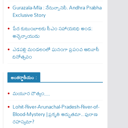
Gurazala-Mla : నేనున్నాన‌నీ. Andhra Prabha
Exclusive Story
పేద కుటుంబాలకు సీఎం సహాయనిధి అండ:
అచ్చెన్నాయుడు
ఎడపల్లి మండలంలో ఘనంగా ప్రపంచ ఆదివాసీ
దినోత్సవం
అంతర్జాతీయం :
మయూర దౌత్యం…
Lohit-River-Arunachal-Pradesh-River-of-
Blood-Mystery | ప్రకృతి అద్భుతమా.. పురాణ
రహస్యమా?