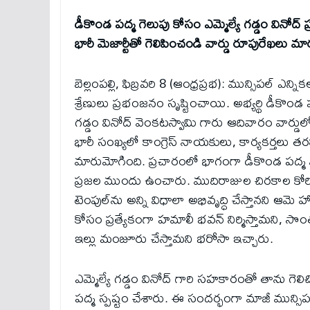
డీకొండ పద్మ గెలుపు కోసం ఎమ్మెల్యే గడ్డం వినోద్ 
భారీ మెజార్టీతో గెలిపించండి వార్డు రూపురేఖలు మార
బెల్లంపల్లి, ఫిబ్రవరి 8 (ఆంధ్రప్రభ): మున్సిపల్ ఎన్ని
శ్రేణులు ప్రభంజనం సృష్టించాయి. అభ్యర్థి డీకొండ పద
గడ్డం వినోద్ వెంకటస్వామి గారు ఆదివారం వార్డ
భారీ సంఖ్యలో కాంగ్రెస్ నాయకులు, కార్యకర్తలు త
మారుమోగింది. ప్రచారంలో భాగంగా డీకొండ పద్మ మాట
ప్రజల ముందు ఉంచారు. ముదిరాజుల చిరకాల కోరికైన కమ
టెంపుల్‌ను అన్ని విధాలా అభివృద్ధి చేస్తానని ఆమె హ
కోసం ప్రత్యేకంగా హమాలీ భవన్ నిర్మిస్తామని, సొంత
ఇల్లు మంజూరు చేస్తామని భరోసా ఇచ్చారు.
ఎమ్మెల్యే గడ్డం వినోద్ గారి సహకారంతో తాను గెలిచ
పద్మ స్పష్టం చేశారు. ఈ సందర్భంగా మాజీ మున్సిపల్ చ