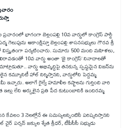
ప్రచారం
ుస్తా
కల ప్రచారంలో భాగంగా బెల్లంపల్లి 10వ వార్డులో కాంగ్రెస్ పార్టీ
్మ గెలుపును ఆకాంక్షిస్తూ బెల్లంపల్లి శాసనసభ్యులు గౌరవ శ్రీ
ులో విస్తృతంగా పర్యటించారు. సుమారు 500 మంది మహిళలు,
రలిరావడంతో 10వ వార్డు అంతా ‘జై కాంగ్రెస్’ నినాదాలతో
్లాడుతూ.. వార్డు అభివృద్ధిపై తనకున్న స్పష్టమైన విజన్‌ను
్యూనిటీ హాల్ నిర్మిస్తానని, వార్డులోని పెద్దమ్మ
ామీ ఇచ్చారు. అలాగే రైల్వే హమాలీల కష్టాలను గుర్తించి వారి
 ఇల్లు లేని అర్హులైన ప్రతి పేద కుటుంబానికి ఇందిరమ్మ
ిన కేవలం 3 నెలల్లోనే ఈ సమస్యలన్నింటినీ పరిష్కరిస్తానని
ైర్ పర్సన్ జక్కుల శ్వేత శ్రీధర్, టీపీసీసీ సభ్యుడు