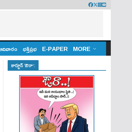
ఆదివారం
భక్తిప్రభ
E-PAPER
MORE
కార్టూన్ ‘ఔరా’: