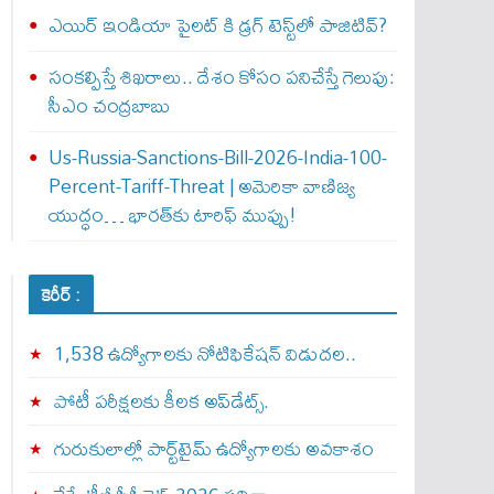
ఎయిర్‌ ఇండియా పైలట్‌ కి డ్రగ్‌ టెస్ట్‌లో పాజిటివ్‌?
సంకల్పిస్తే శిఖరాలు.. దేశం కోసం పనిచేస్తే గెలుపు:
సీఎం చంద్రబాబు
Us-Russia-Sanctions-Bill-2026-India-100-
Percent-Tariff-Threat | అమెరికా వాణిజ్య
యుద్ధం… భారత్‌కు టారిఫ్ ముప్పు!
కెరీర్ :
1,538 ఉద్యోగాలకు నోటిఫికేషన్ విడుదల..
పోటీ పరీక్షలకు కీలక అప్‌డేట్స్.
గురుకులాల్లో పార్ట్‌టైమ్ ఉద్యోగాలకు అవకాశం