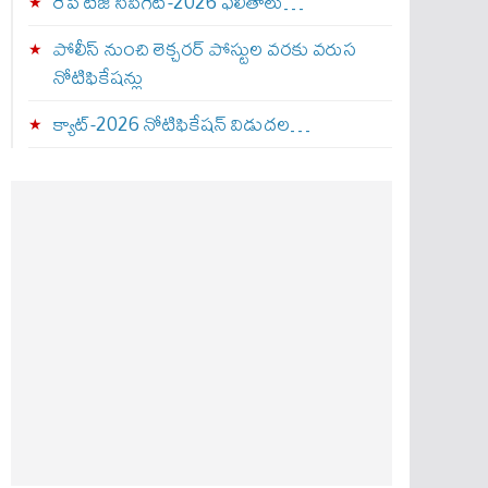
రేపే టీజీ సీపీగెట్‌-2026 ఫలితాలు…
పోలీస్ నుంచి లెక్చరర్ పోస్టుల వరకు వరుస
నోటిఫికేషన్లు
క్యాట్-2026 నోటిఫికేషన్ విడుదల…