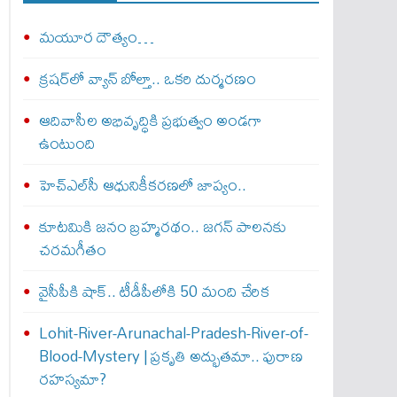
మయూర దౌత్యం…
క్రషర్‌లో వ్యాన్ బోల్తా.. ఒకరి దుర్మరణం
ఆదివాసీల అభివృద్ధికి ప్రభుత్వం అండగా
ఉంటుంది
హెచ్‌ఎల్‌సీ ఆధునికీకరణలో జాప్యం..
కూటమికి జనం బ్రహ్మరథం.. జగన్‌ పాలనకు
చరమగీతం
వైసీపీకి షాక్‌.. టీడీపీలోకి 50 మంది చేరిక
Lohit-River-Arunachal-Pradesh-River-of-
Blood-Mystery | ప్రకృతి అద్భుతమా.. పురాణ
రహస్యమా?