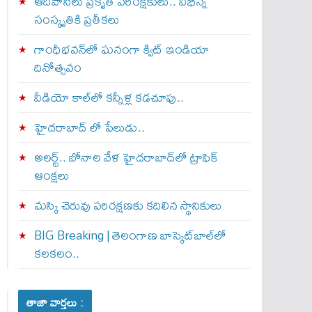
ఆదివాసీలు ప్రకృతి పరిరక్షకులు.. విభిన్న
సంస్కృతికి ప్రతీకలు
గాంధీభవన్‌లో ఘనంగా క్విట్‌ ఇండియా
దినోత్సవం
వీడియో కాల్‌లో కన్నీళ్ల కడచూపు..
హైదరాబాద్ లో పేలుడు..
అలర్ట్‌.. బోనాల వేళ హైదరాబాద్‌లో ట్రాఫిక్‌
ఆంక్షలు
మస్కి చెరువు పరిరక్షణకు కదిలిన స్థానికులు
BIG Breaking | తెలంగాణ బాస్కెట్‌బాల్‌లో
కలకలం..
తాజా వార్తలు :