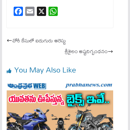
Fa
E
X
W
ce
m
ha
bo
ail
ts
ok
A
చోరీ కేసులో ఐదుగురు అరెస్టు
pp
శ్రీశైలం అష్టదిగ్భంధనం
You May Also Like