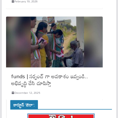
February 19, 2026
funds | సర్పంచ్ గా అవకాశం ఇవ్వండి..
అభివృద్ధి చేసి చూపిస్తా
December 12, 2025
కార్టూన్ ‘ఔరా’: