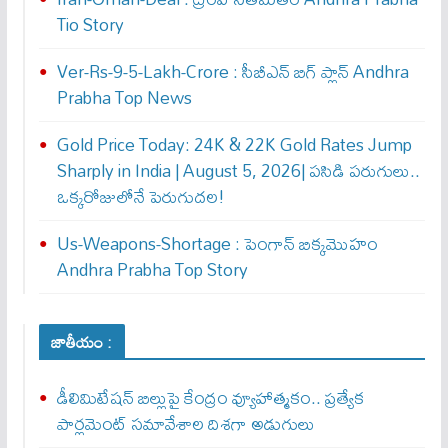
Tio Story
Ver-Rs-9-5-Lakh-Crore : సీబీఎన్ బిగ్ ప్లాన్ Andhra
Prabha Top News
Gold Price Today: 24K & 22K Gold Rates Jump
Sharply in India | August 5, 2026| పసిడి పరుగులు..
ఒక్కరోజులోనే పెరుగుద‌ల‌!
Us-Weapons-Shortage : పెంగాన్ బిక్క‌మొహం
Andhra Prabha Top Story
జాతీయం :
డీలిమిటేషన్ బిల్లుపై కేంద్రం వ్యూహాత్మకం.. ప్రత్యేక
పార్లమెంట్ సమావేశాల దిశగా అడుగులు