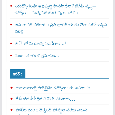
నిరుద్యోగంతో అభివృద్ధి కొనసాగేనా? జీడీపీ వృద్ధి–
ఉద్యోగాల మధ్య పెరుగుతున్న అంతరం
అమరావతి పోరాటం ప్రతి భారతీయుడు తెలుసుకోవాల్సిన
చరిత్ర
బీజేపీలో సయోధ్య సంకేతాలు..!
మెటా బ‌హిరంగ క్షమాపణ..
కెరీర్ :
గురుకులాల్లో పార్ట్‌టైమ్ ఉద్యోగాలకు అవకాశం
రేపే టీజీ సీపీగెట్‌-2026 ఫలితాలు…
పోలీస్ నుంచి లెక్చరర్ పోస్టుల వరకు వరుస