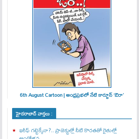
6th August Cartoon | ఆంధ్రప్రభలో నేటి కార్టూన్ ‘ఔరా’
హైదరాబాద్ వార్తలు :
ఖరీఫ్ గట్టెక్కేనా?.. ప్రాజెక్టుల్లో నీటి కొరతతో రైతుల్లో
ఆందోళన