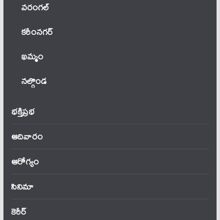
వ‌రంగ‌ల్
కరీంనగర్
ఖ‌మ్మం
నల్గొండ
భక్తిప్రభ
ఆదివారం
ఆరోగ్యం
సినిమా
కెరీర్