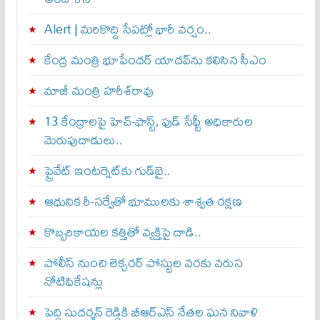
Alert | మ‌రికొద్ది సేప‌ట్లో భారీ వ‌ర్షం..
కేంద్ర మంత్రి భూపేందర్ యాదవ్‌ను కలిసిన సీఎం
మాజీ మంత్రి హరీశ్‌రావు
13 కేంద్రాలపై హెచ్-ఫాస్ట్, ఫుడ్ సేఫ్టీ అధికారుల
మెరుపుదాడులు..
ప్రైవేట్‌ ఇంటర్నెట్‌కు గుడ్‌బై..
ఆధునిక రీ-సర్వేతో భూములకు శాశ్వత రక్షణ
కొబ్బరికాయల కత్తితో వ్యక్తిపై దాడి..
పోలీస్ నుంచి లెక్చరర్ పోస్టుల వరకు వరుస
నోటిఫికేషన్లు
పెద్ది సుదర్శన్ రెడ్డికి బీఆర్‌ఎస్ నేతల ఘన నివాళి