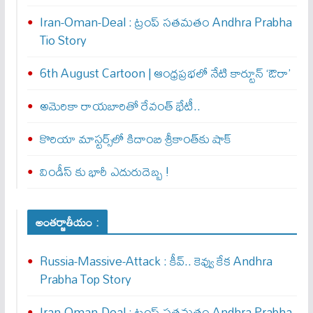
Iran-Oman-Deal : ట్రంప్ స‌త‌మ‌తం Andhra Prabha
Tio Story
6th August Cartoon | ఆంధ్రప్రభలో నేటి కార్టూన్ ‘ఔరా’
అమెరికా రాయబారితో రేవంత్ భేటీ..
కొరియా మాస్టర్స్‌లో కిదాంబి శ్రీకాంత్‌కు షాక్
విండీస్ కు భారీ ఎదురుదెబ్బ !
అంతర్జాతీయం :
Russia-Massive-Attack : కీవ్‌.. కెవ్వు కేక‌ Andhra
Prabha Top Story
Iran-Oman-Deal : ట్రంప్ స‌త‌మ‌తం Andhra Prabha