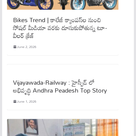
Bikes Trend | కాలేజీ క్యాంపస్‌ల నుంచి
సోషల్ మీడియా వరకు దూసుకుపోతున్న టూ-
వీలర్ క్రేజ్
June 2, 2026
Vijayawada-Railway : హైస్పీడ్​ లో
అభివృద్ధి Andhra Peadesh Top Story
June 1, 2026