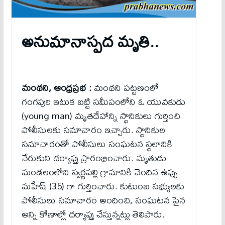
అనుమానాస్ప‌ద మృతి..
మంథని, ఆంధ్ర‌ప్ర‌భ :
మంథని పట్టణంలో
గంగపురి ఇటుక బట్టి సమీపంలోని ఓ యువకుడు
(young man) మృత‌దేహాన్ని స్థానికులు గుర్తించి
పోలీసుల‌కు స‌మాచారం ఇచ్చారు. స్థానికుల
సమాచారంతో పోలీసులు సంఘటన స్థలానికి
చేరుకుని దర్యాప్తు ప్రారంభించారు. మృతుడు
మండలంలోని స్వర్ణపల్లి గ్రామానికి చెందిన ఉప్పు
మహేష్ (35) గా గుర్తించారు. కుటుంబ సభ్యులకు
పోలీసులు సమాచారం అందించి, సంఘటన పైన
అన్ని కోణాల్లో దర్యాప్తు చేస్తున్నట్లు తెలిపారు.