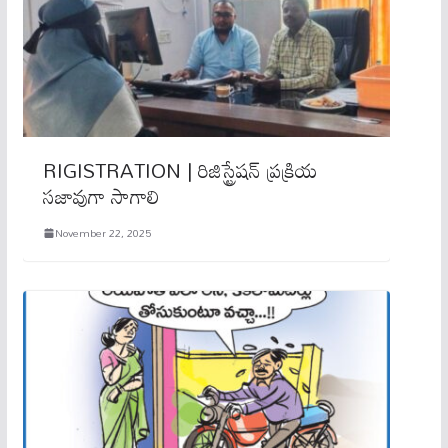
RIGISTRATION | రిజిస్ట్రేషన్ ప్రక్రియ
స‌జావుగా సాగాలి
November 22, 2025