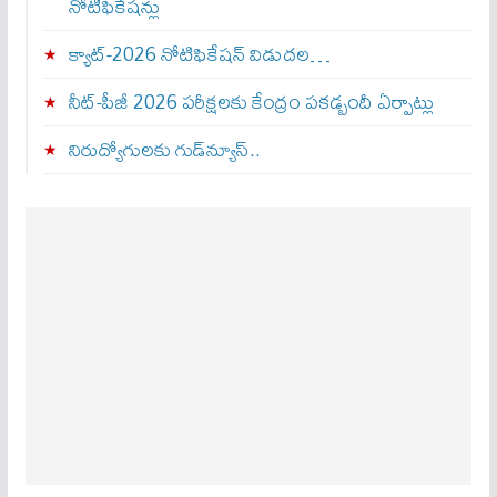
నోటిఫికేషన్లు
క్యాట్-2026 నోటిఫికేషన్ విడుదల…
నీట్-పీజీ 2026 పరీక్షలకు కేంద్రం పకడ్బందీ ఏర్పాట్లు
నిరుద్యోగులకు గుడ్‌న్యూస్..