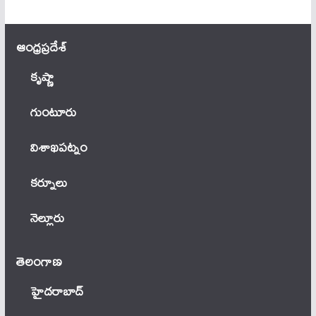
ఆంధ్ర‌ప్ర‌దేశ్
కృష్ణా
గుంటూరు
విశాఖపట్నం
కర్నూలు
నెల్లూరు
తెలంగాణ‌
హైదరాబాద్