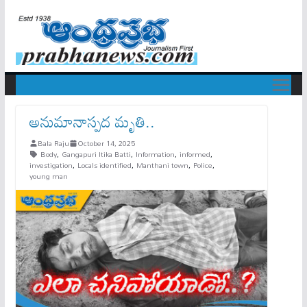
అనుమానాస్ప‌ద మృతి..
Bala Raju
October 14, 2025
Body
,
Gangapuri Itika Batti
,
Information
,
informed
,
investigation
,
Locals identified
,
Manthani town
,
Police
,
young man