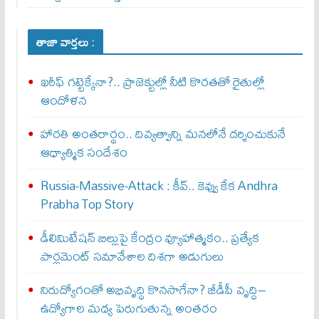
తాజా వార్తలు :
ఖరీఫ్ గట్టెక్కేనా?.. ప్రాజెక్టుల్లో నీటి కొరతతో రైతుల్లో
ఆందోళన
హారతి అంతరార్థం.. దివ్యత్వాన్ని మనలోనే దర్శించుకునే
ఆధ్యాత్మిక సందేశం
Russia-Massive-Attack : కీవ్‌.. కెవ్వు కేక‌ Andhra
Prabha Top Story
డీలిమిటేషన్ బిల్లుపై కేంద్రం వ్యూహాత్మకం.. ప్రత్యేక
పార్లమెంట్ సమావేశాల దిశగా అడుగులు
నిరుద్యోగంతో అభివృద్ధి కొనసాగేనా? జీడీపీ వృద్ధి–
ఉద్యోగాల మధ్య పెరుగుతున్న అంతరం