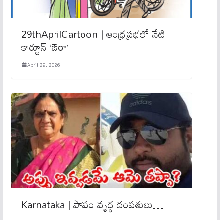
29thAprilCartoon | ఆంధ్రప్రభలో నేటి
కార్టూన్ ‘ఔరా’
April 29, 2026
Karnataka | పాపం వృద్ధ దంప‌తులు…