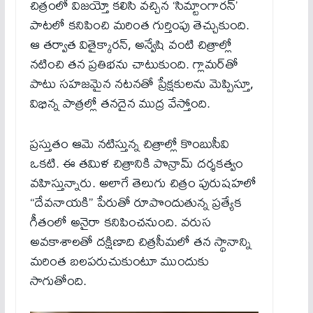
చిత్రంలో విజయ్తో కలిసి వచ్చిన ‘సిమ్టాంగారన్’
పాటలో కనిపించి మరింత గుర్తింపు తెచ్చుకుంది.
ఆ తర్వాత వితైక్కారన్, అన్వేషి వంటి చిత్రాల్లో
నటించి తన ప్రతిభను చాటుకుంది. గ్లామర్‌తో
పాటు సహజమైన నటనతో ప్రేక్షకులను మెప్పిస్తూ,
విభిన్న పాత్రల్లో తనదైన ముద్ర వేస్తోంది.
ప్రస్తుతం ఆమె నటిస్తున్న చిత్రాల్లో కొంబుసీవి
ఒకటి. ఈ తమిళ చిత్రానికి పొన్రామ్ దర్శకత్వం
వహిస్తున్నారు. అలాగే తెలుగు చిత్రం పురుషహ‌లో
“దేవనాయకి” పేరుతో రూపొందుతున్న ప్రత్యేక
గీతంలో అనైరా కనిపించనుంది. వరుస
అవకాశాలతో దక్షిణాది చిత్రసీమలో తన స్థానాన్ని
మరింత బలపరుచుకుంటూ ముందుకు
సాగుతోంది.