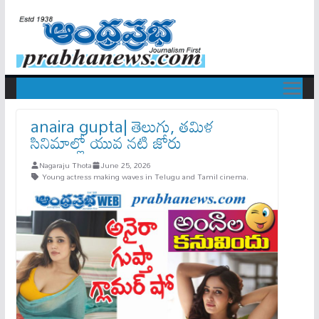
anaira gupta| తెలుగు, తమిళ
సినిమాల్లో యువ నటి జోరు
Nagaraju Thota
June 25, 2026
Young actress making waves in Telugu and Tamil cinema.