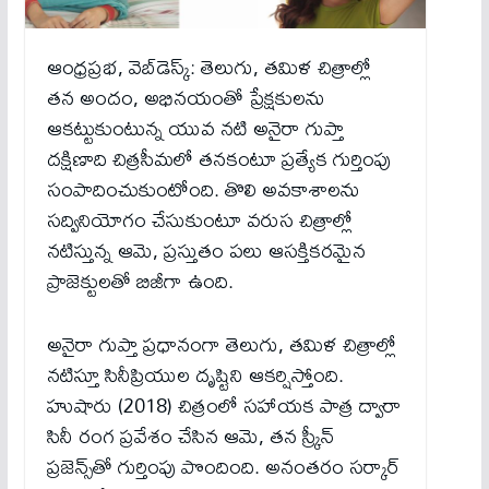
ఆంధ్రప్రభ, వెబ్‌డెస్క్: తెలుగు, తమిళ చిత్రాల్లో
తన అందం, అభినయంతో ప్రేక్షకులను
ఆకట్టుకుంటున్న యువ నటి అనైరా గుప్తా
దక్షిణాది చిత్రసీమలో తనకంటూ ప్రత్యేక గుర్తింపు
సంపాదించుకుంటోంది. తొలి అవకాశాలను
సద్వినియోగం చేసుకుంటూ వరుస చిత్రాల్లో
నటిస్తున్న ఆమె, ప్రస్తుతం పలు ఆసక్తికరమైన
ప్రాజెక్టులతో బిజీగా ఉంది.
అనైరా గుప్తా ప్రధానంగా తెలుగు, తమిళ చిత్రాల్లో
నటిస్తూ సినీప్రియుల దృష్టిని ఆకర్షిస్తోంది.
హుషారు (2018) చిత్రంలో సహాయక పాత్ర ద్వారా
సినీ రంగ ప్రవేశం చేసిన ఆమె, తన స్క్రీన్
ప్రజెన్స్‌తో గుర్తింపు పొందింది. అనంతరం సర్కార్