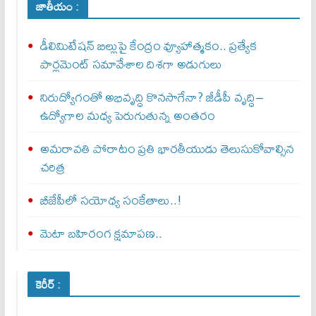
జాతీయం :
డీలిమిటేషన్ బిల్లుపై కేంద్రం వ్యూహాత్మకం.. ప్రత్యేక
పార్లమెంట్ సమావేశాల దిశగా అడుగులు
నిరుద్యోగంతో అభివృద్ధి కొనసాగేనా? జీడీపీ వృద్ధి–
ఉద్యోగాల మధ్య పెరుగుతున్న అంతరం
అమరావతి పోరాటం ప్రతి భారతీయుడు తెలుసుకోవాల్సిన
చరిత్ర
బీజేపీలో సయోధ్య సంకేతాలు..!
మెటా బ‌హిరంగ క్షమాపణ..
కెరీర్ :