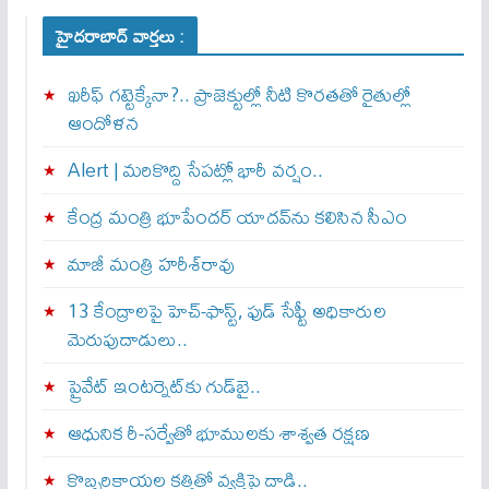
హైదరాబాద్ వార్తలు :
ఖరీఫ్ గట్టెక్కేనా?.. ప్రాజెక్టుల్లో నీటి కొరతతో రైతుల్లో
ఆందోళన
Alert | మ‌రికొద్ది సేప‌ట్లో భారీ వ‌ర్షం..
కేంద్ర మంత్రి భూపేందర్ యాదవ్‌ను కలిసిన సీఎం
మాజీ మంత్రి హరీశ్‌రావు
13 కేంద్రాలపై హెచ్-ఫాస్ట్, ఫుడ్ సేఫ్టీ అధికారుల
మెరుపుదాడులు..
ప్రైవేట్‌ ఇంటర్నెట్‌కు గుడ్‌బై..
ఆధునిక రీ-సర్వేతో భూములకు శాశ్వత రక్షణ
కొబ్బరికాయల కత్తితో వ్యక్తిపై దాడి..