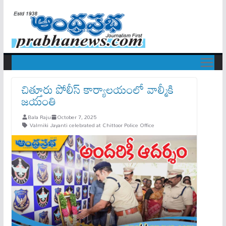
చిత్తూరు పోలీస్ కార్యాలయంలో వాల్మీకి
జ‌యంతి
Bala Raju
October 7, 2025
Valmiki Jayanti celebrated at Chittoor Police Office