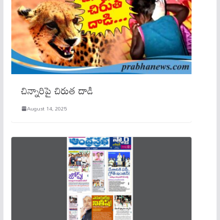
చిన్నారిపై చిరుత దాడి
August 14, 2025