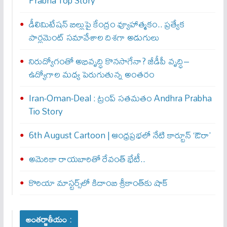
Prabha Top Story
డీలిమిటేషన్ బిల్లుపై కేంద్రం వ్యూహాత్మకం.. ప్రత్యేక
పార్లమెంట్ సమావేశాల దిశగా అడుగులు
నిరుద్యోగంతో అభివృద్ధి కొనసాగేనా? జీడీపీ వృద్ధి–
ఉద్యోగాల మధ్య పెరుగుతున్న అంతరం
Iran-Oman-Deal : ట్రంప్ స‌త‌మ‌తం Andhra Prabha
Tio Story
6th August Cartoon | ఆంధ్రప్రభలో నేటి కార్టూన్ ‘ఔరా’
అమెరికా రాయబారితో రేవంత్ భేటీ..
కొరియా మాస్టర్స్‌లో కిదాంబి శ్రీకాంత్‌కు షాక్
అంతర్జాతీయం :