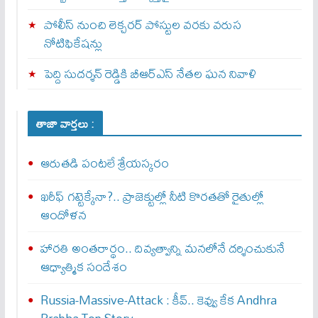
పోలీస్ నుంచి లెక్చరర్ పోస్టుల వరకు వరుస
నోటిఫికేషన్లు
పెద్ది సుదర్శన్ రెడ్డికి బీఆర్‌ఎస్ నేతల ఘన నివాళి
తాజా వార్తలు :
ఆరుతడి పంటలే శ్రేయస్కరం
ఖరీఫ్ గట్టెక్కేనా?.. ప్రాజెక్టుల్లో నీటి కొరతతో రైతుల్లో
ఆందోళన
హారతి అంతరార్థం.. దివ్యత్వాన్ని మనలోనే దర్శించుకునే
ఆధ్యాత్మిక సందేశం
Russia-Massive-Attack : కీవ్‌.. కెవ్వు కేక‌ Andhra