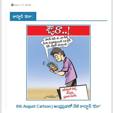
April 17, 2026
కార్టూన్ ‘ఔరా’:
6th August Cartoon | ఆంధ్రప్రభలో నేటి కార్టూన్ ‘ఔరా’