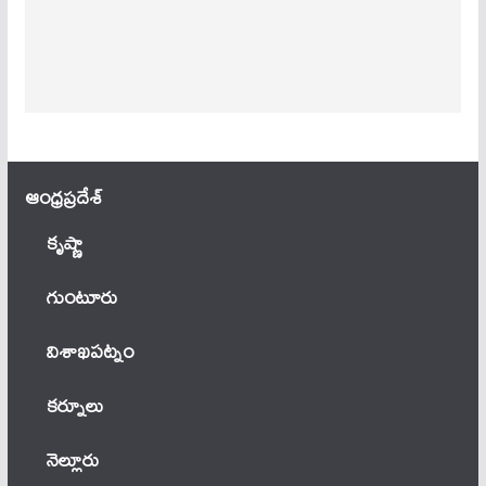
ఆంధ్ర‌ప్ర‌దేశ్
కృష్ణా
గుంటూరు
విశాఖపట్నం
కర్నూలు
నెల్లూరు