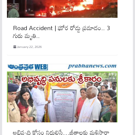
Road Accident | ఘోర రోడ్డు ప్రమాదం.. 3
గురు మృతి..
January 22, 2026
అభివృద్ధి కోసం నిధులిస్తే…జీతాలకు మళ్లిస్తారా