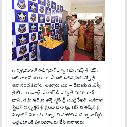
కార్యక్రమంలో అడిషనల్ ఎస్పీ ఆపరేషన్స్ శ్రీ ఎస్.
ఆర్.రాజశేఖర రాజు, ఏ.ఆర్ అడిషనల్ ఎస్పీ శ్రీ
శివానంద కిషోర్, చిత్తూరు సబ్ – డివిజన్ డి.ఎస్పీ
శ్రీ టి.సాయినాథ్, ఏ.ఆర్ డి.ఎస్పీ శ్రీ మహబూబ్
భాష, డి.సి.ఆర్.బి ఇన్స్పెక్టర్ శ్రీ చంద్రశేఖర్, మహిళా
స్టేషన్ ఇన్స్పెక్టర్ శ్రీ శ్రీనివాస రావు, ఆర్.ఐ అడ్మిన్ శ్రీ
సుధాకర్ మరియు సిబ్బంది పాల్గొని మహర్షి వాల్మీకి
చిత్రపటానికి పూలమాలలు వేసి నివాళులు