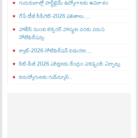
గురుకులాల్లో పార్ట్‌టైమ్ ఉద్యోగాలకు అవకాశం
రేపే టీజీ సీపీగెట్‌-2026 ఫలితాలు…
పోలీస్ నుంచి లెక్చరర్ పోస్టుల వరకు వరుస
నోటిఫికేషన్లు
క్యాట్-2026 నోటిఫికేషన్ విడుదల…
నీట్-పీజీ 2026 పరీక్షలకు కేంద్రం పకడ్బందీ ఏర్పాట్లు
నిరుద్యోగులకు గుడ్‌న్యూస్..