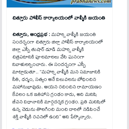
చిత్తూరు పోలీస్ కార్యాలయంలో వాల్మీకి జ‌యంతి
చిత్తూరు, ఆంధ్ర‌ప్ర‌భ :
మహర్షి వాల్మీకి జయంతి
సందర్భంగా చిత్తూరు జిల్లా పోలీస్ కార్యాలయంలో
జిల్లా ఎస్పీ తుషార్ డూడి మహర్షి వాల్మీకి
చిత్రపటానికి పూలమాలలు వేసి ఘనంగా
నివాళులర్పించారు. ఈ సందర్భంగా ఎస్పీ
మాట్లాడుతూ.. “మహర్షి వాల్మీకి మన సమాజానికి
నీతి, ధర్మం, సత్యం అనే విలువలను బోధించిన
మహానుభావుడు. ఆయన రచించిన రామాయణం
కేవలం ఒక ఇతిహాస గ్రంథం కాదు, అది మనిషి
జీవన విధానానికి మార్గదర్శక గ్రంథం. ప్రతి మనిషిలో
ఉన్న చెడును తొలగించి మంచి దారిలో నడిపించే
శక్తి వాల్మీకి రచనలో ఉంది” అని పేర్కొన్నారు.