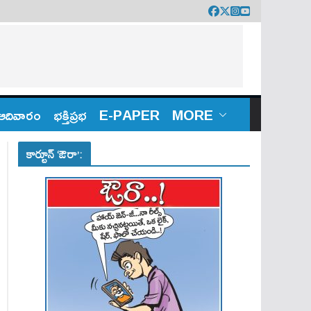
ఆదివారం
భక్తిప్రభ
E-PAPER
MORE
కార్టూన్ ‘ఔరా’: