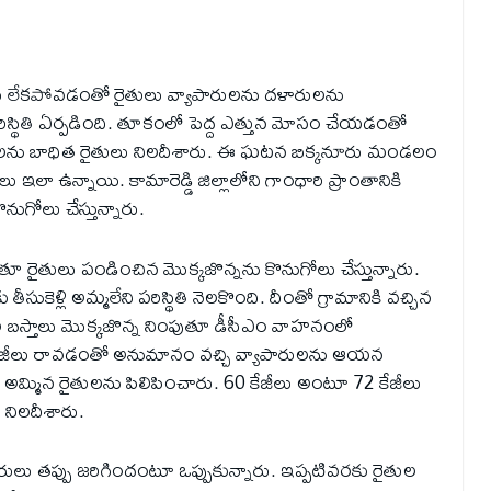
ాలు లేకపోవడంతో రైతులు వ్యాపారులను దళారులను
‌ పరిస్థితి ఏర్పడింది. తూకంలో పెద్ద ఎత్తున మోసం చేయడంతో
ులను బాధిత రైతులు నిలదీశారు. ఈ ఘటన బిక్కనూరు మండలం
ఇలా ఉన్నాయి. కామారెడ్డి జిల్లాలోని గాంధారి ప్రాంతానికి
నుగోలు చేస్తున్నారు.
రైతులు పండించిన మొక్కజొన్నను కొనుగోలు చేస్తున్నారు.
కెళ్లి అమ్మలేని పరిస్థితి నెల‌కొంది. దీంతో గ్రామానికి వచ్చిన
ీల బస్తాలు మొక్కజొన్న నింపుతూ డీసీఎం వాహనంలో
72 కేజీలు రావడంతో అనుమానం వచ్చి వ్యాపారులను ఆయన
 అమ్మిన రైతులను పిలిపించారు. 60 కేజీలు అంటూ 72 కేజీలు
 నిలదీశారు.
రులు తప్పు జరిగిందంటూ ఒప్పుకున్నారు. ఇప్పటివరకు రైతుల