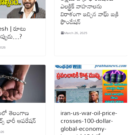
ఎలక్ట్రిక్ వాహనాలను
విరాళంగా ఇచ్చిన వాఘ్ బక్రి
ఫౌండేషన్
sh | రూటు
March 26, 2025
 ఎప్పుడు…?
2026
ులో తెలంగాణ
iran-us-war-oil-price-
్స్ భారీ ఆపరేషన్
crosses-100-dollar-
global-economy-
026