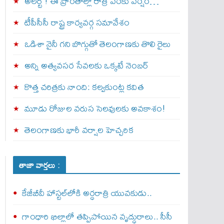
అల‌ర్ట్ ! ఈ ప్రాంతాల్లో రాత్రి వరకు వర్షం…
టీపీసీసీ రాష్ట్ర కార్యవర్గ సమావేశం
ఒడిశా నైనీ గని బొగ్గుతో తెలంగాణకు తొలి రైలు
అన్ని అత్యవసర సేవలకు ఒక్క‌టే నెంబ‌ర్‌
కొత్త చరిత్రకు నాంది: క‌ల్వ‌కుంట్ల కవిత
మూడు రోజుల వరుస సెలవులకు అవకాశం!
తెలంగాణకు భారీ వర్షాల హెచ్చరిక
తాజా వార్తలు :
కేజీబీవీ హాస్టల్‌లోకి అర్ధరాత్రి యువకుడు..
గాంధారి ఖిల్లాలో తప్పిపోయిన వృద్ధురాలు.. సీసీ