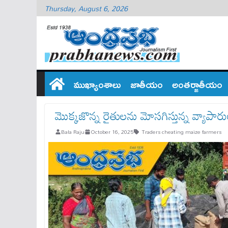
Thursday, August 6, 2026
ముఖ్యాంశాలు
జాతీయం
అంతర్జాతీయం
మొక్కజొన్న రైతులను మోసగిస్తున్న వ్యాపార
Bala Raju
October 16, 2025
Traders cheating maize farmers