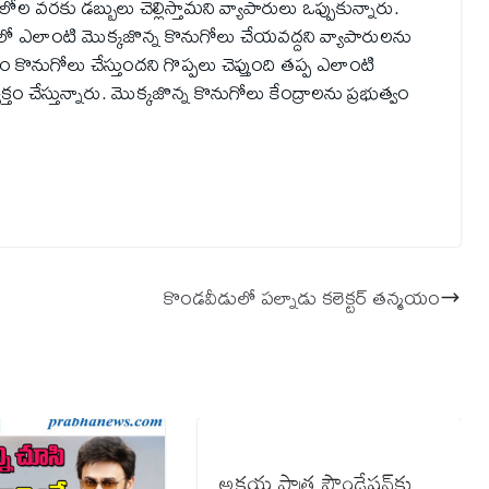
ల వరకు డబ్బులు చెల్లిస్తామని వ్యాపారులు ఒప్పుకున్నారు.
ో ఎలాంటి మొక్కజొన్న కొనుగోలు చేయవద్దని వ్యాపారులను
కొనుగోలు చేస్తుందని గొప్పలు చెప్తుంది తప్ప ఎలాంటి
 చేస్తున్నారు. మొక్కజొన్న కొనుగోలు కేంద్రాలను ప్రభుత్వం
కొండవీడులో పల్నాడు కలెక్టర్ తన్మయం
అక్షయ పాత్ర ఫౌండేషన్‌కు