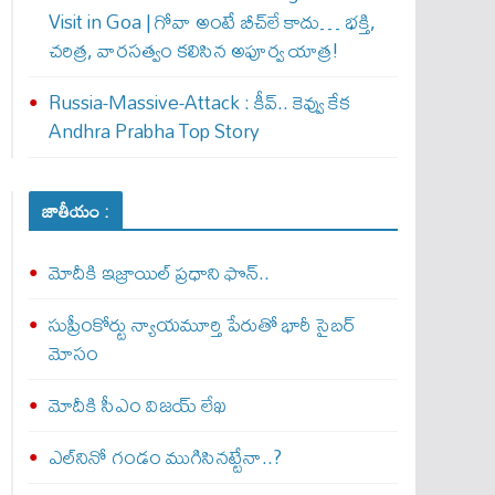
Visit in Goa | గోవా అంటే బీచ్‌లే కాదు… భక్తి,
చరిత్ర, వారసత్వం కలిసిన అపూర్వ యాత్ర!
Russia-Massive-Attack : కీవ్‌.. కెవ్వు కేక‌
Andhra Prabha Top Story
జాతీయం :
మోదీకి ఇజ్రాయిల్ ప్ర‌ధాని ఫొన్..
సుప్రీంకోర్టు న్యాయమూర్తి పేరుతో భారీ సైబర్
మోసం
మోదీకి సీఎం విజయ్ లేఖ
ఎల్‌నినో గండం ముగిసినట్టేనా..?