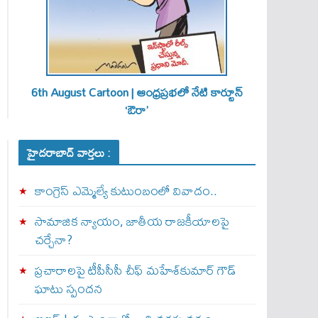
6th August Cartoon | ఆంధ్రప్రభలో నేటి కార్టూన్
‘ఔరా’
హైదరాబాద్ వార్తలు :
కాంగ్రెస్ ఎమ్మెల్యే కుటుంబంలో వివాదం..
సామాజిక న్యాయం, జాతీయ రాజకీయాలపై
చర్చేనా?
ప్రచారాలపై టీపీసీసీ చీఫ్ మహేశ్‌కుమార్ గౌడ్
ఘాటు స్పందన