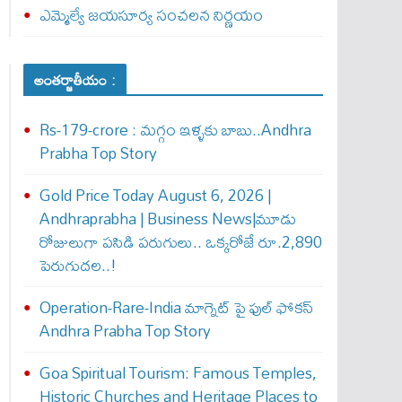
ఎమ్మెల్యే జయసూర్య సంచలన నిర్ణయం
అంతర్జాతీయం :
Rs-179-crore : మ‌గ్గం ఇళ్ళ‌కు బాబు..Andhra
Prabha Top Story
Gold Price Today August 6, 2026 |
Andhraprabha | Business News|మూడు
రోజులుగా పసిడి పరుగులు.. ఒక్కరోజే రూ.2,890
పెరుగుద‌ల‌..!
Operation-Rare-India మాగ్నెట్ పై ఫుల్ ఫోక‌స్
Andhra Prabha Top Story
Goa Spiritual Tourism: Famous Temples,
Historic Churches and Heritage Places to