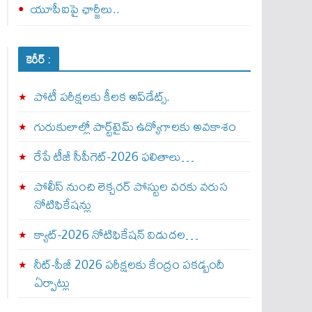
యూపీఐపై ఛార్జీలు..
కెరీర్ :
పోటీ పరీక్షలకు కీలక అప్‌డేట్స్.
గురుకులాల్లో పార్ట్‌టైమ్ ఉద్యోగాలకు అవకాశం
రేపే టీజీ సీపీగెట్‌-2026 ఫలితాలు…
పోలీస్ నుంచి లెక్చరర్ పోస్టుల వరకు వరుస
నోటిఫికేషన్లు
క్యాట్-2026 నోటిఫికేషన్ విడుదల…
నీట్-పీజీ 2026 పరీక్షలకు కేంద్రం పకడ్బందీ
ఏర్పాట్లు