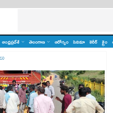
ఆంధ్ర‌ప్ర‌దేశ్
తెలంగాణ‌
ఆరోగ్యం
సినిమా
కెరీర్
క్రైం
ులు