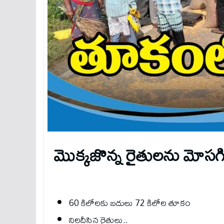
మొక్కజొన్న రైతులను మోసగిస
60 కిలోలకు బదులు 72 కిలోల తూకం
నిలదీసిన రైతులు..