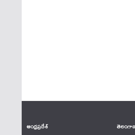
ఆంధ్ర‌ప్ర‌దేశ్
తెలంగాణ