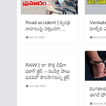
Road accident | ద్విచక్ర
Venkate
వాహనంపై వెళ్తుండ‌గా…
మార్చేది
April 19, 2026
March 24, 
RAW | ‘రా’ కొత్త చీఫ్​గా
పరాగ్ జైన్ – రెండేళ్ల పాటు
పదవిలో కొనసాగనున్న జైన్
June 28, 2025
బెంగళూర
ఈగల్ ఫోర
June 29, 2