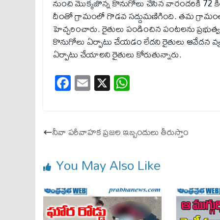
నుంచి మొక్కజొన్న కొనుగోలు చేసిన వారందరికీ 72 కిలో
దీంతో గ్రామంలో గొడవ సద్దుమణిగింది. తమ గ్రామంల
హెచ్చరించారు. రైతులు పండించిన పంటలను ప్రభుత్వం 
కొనుగోలు ఏర్పాటు చేయడం లేదని రైతులు ఆవేదన వ్యక్తం
ఏర్పాటు చేయాలని రైతులు కోరుతున్నారు.
Fa
E
X
W
ce
m
ha
bo
ail
ts
ok
A
నీవా పరీవాహక ప్రజల ఇబ్బందులు తీరుస్తాం
pp
You May Also Like