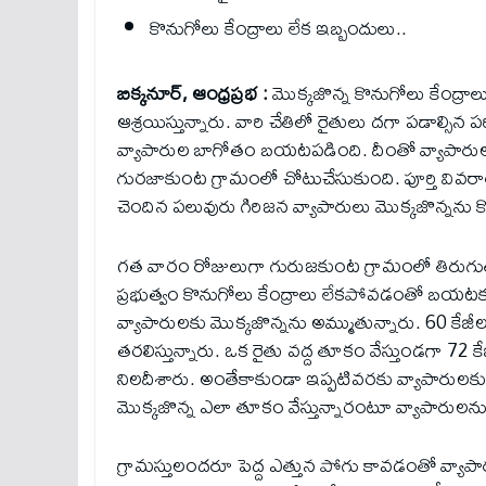
కొనుగోలు కేంద్రాలు లేక ఇబ్బందులు..
బిక్కనూర్, ఆంధ్రప్రభ :
మొక్కజొన్న కొనుగోలు కేంద్ర
ఆశ్రయిస్తున్నారు. వారి చేతిలో రైతులు దగా పడాల్సిన
వ్యాపారుల బాగోతం బయటపడింది. దీంతో వ్యాపార
గురజాకుంట గ్రామంలో చోటుచేసుకుంది. పూర్తి వివరాలు 
చెందిన పలువురు గిరిజన వ్యాపారులు మొక్కజొన్నను కొ
గత వారం రోజులుగా గురుజకుంట గ్రామంలో తిరుగుతూ 
ప్రభుత్వం కొనుగోలు కేంద్రాలు లేకపోవడంతో బయటకు తీసు
వ్యాపారులకు మొక్కజొన్నను అమ్ముతున్నారు. 60 కేజ
తరలిస్తున్నారు. ఒక రైతు వద్ద తూకం వేస్తుండగా 
నిలదీశారు. అంతేకాకుండా ఇప్పటివరకు వ్యాపారులకు
మొక్కజొన్న ఎలా తూకం వేస్తున్నారంటూ వ్యాపారులను
గ్రామస్తులందరూ పెద్ద ఎత్తున పోగు కావడంతో వ్యాపా