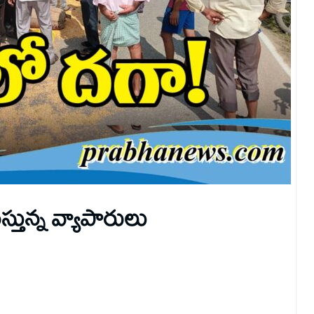
్తున్న వ్యాపారులు