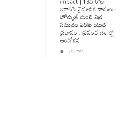
impact | 13వ రోజు
ఇరాన్‌పై వైమానిక దాడులు-
హోర్ముజ్ నుంచి ఎర్ర
సముద్రం వరకు యుద్ధ
ప్రభావం.. ప్రపంచ దేశాల్లో
ఆందోళన
July 24, 2026