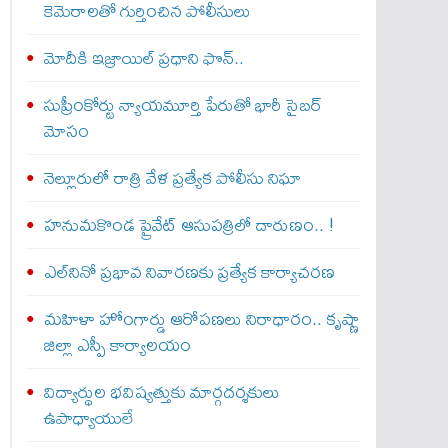
కెమెరాలతో గుర్తించిన పోలీసులు
మోదీకి ఇజ్రాయిల్ ప్ర‌ధాని ఫొన్..
సుప్రీంకోర్టు న్యాయమూర్తి పేరుతో భారీ సైబర్
మోసం
నెల్లూరులో రాత్రి వేళ ప్రత్యేక పోలీసు నిఘా
హనుమకొండ ప్రైవేట్ ఆసుపత్రిలో దారుణం.. !
ఎల్‌నినో ప్రభావ నివారణకు ప్రత్యేక కార్యాచరణ
మహిళా హోంగార్డు ఆరోపణలు నిరాధారం.. కృష్ణా
జిల్లా ఎస్పీ కార్యాలయం
విద్యార్థుల భవిష్యత్తుకు మార్గదర్శకులు
ఉపాధ్యాయులే