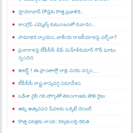
హైదరాబాద్ రోడ్లకు కొత్త ప్రణాళిక..
కాంగ్రెస్ ఎమ్మెల్యే కుటుంబంలో వివాదం..
సామాజిక న్యాయం, జాతీయ రాజకీయాలపై చర్చేనా?
ప్రచారాలపై టీపీసీసీ చీఫ్ మహేశ్‌కుమార్ గౌడ్ ఘాటు
స్పందన
అల‌ర్ట్ ! ఈ ప్రాంతాల్లో రాత్రి వరకు వర్షం…
టీపీసీసీ రాష్ట్ర కార్యవర్గ సమావేశం
ఒడిశా నైనీ గని బొగ్గుతో తెలంగాణకు తొలి రైలు
అన్ని అత్యవసర సేవలకు ఒక్క‌టే నెంబ‌ర్‌
కొత్త చరిత్రకు నాంది: క‌ల్వ‌కుంట్ల కవిత