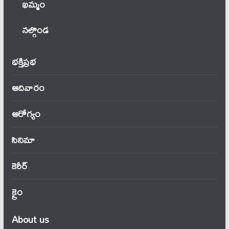
ఖ‌మ్మం
నల్గొండ
భక్తిప్రభ
ఆదివారం
ఆరోగ్యం
సినిమా
కెరీర్
క్రైం
About us