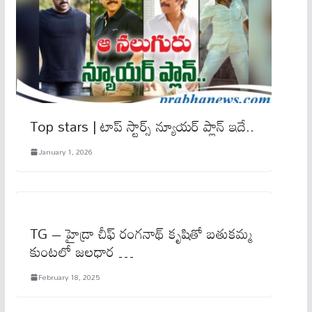
Top stars | టాప్ స్టార్స్ న్యూయర్ ప్లాన్ ఇదే..
January 1, 2026
TG – హైడ్రా చీఫ్ రంగనాథ్ కృషితో బ‌తుక‌మ్మ
కుంటలో జలధార …
February 18, 2025