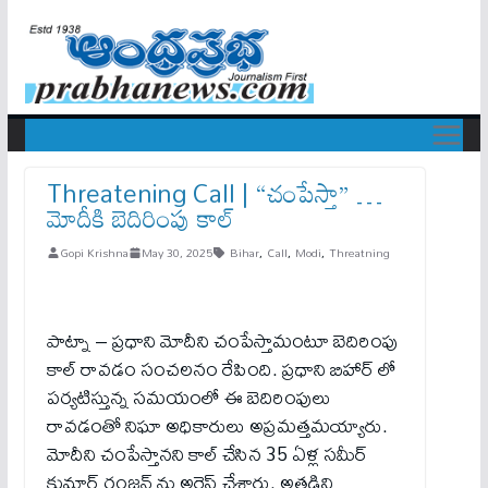
Threatening Call | “చంపేస్తా” …
మోదీకి బెదిరింపు కాల్
Gopi Krishna
May 30, 2025
Bihar
,
Call
,
Modi
,
Threatning
పాట్నా – ప్రధాని మోదీని చంపేస్తామంటూ బెదిరింపు
కాల్ రావడం సంచలనం రేపింది. ప్రధాని బిహార్ లో
పర్యటిస్తున్న సమయంలో ఈ బెదిరింపులు
రావడంతో నిఘా అధికారులు అప్రమత్తమయ్యారు.
మోదీని చంపేస్తానని కాల్ చేసిన 35 ఏళ్ల సమీర్
కుమార్ రంజన్ ను అరెస్ట్ చేశారు. అతడిని