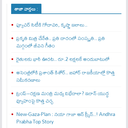
తాజా వార్తలు :
ఫ్యూచర్ సిటీకి గోదావరి, కృష్ణా జలాలు..
ప్రకృతి మిత్ర చేనేత.. ప్రతి దారంలో సంస్కృతి.. ప్రతి
మగ్గంలో జీవన గీతం
రైతులకు భారీ ఊరట.. రూ.2 లక్షలకే అందుబాటులో
అసెంబ్లీలోకి ప్రశాంత్ కిశోర్.. బిహార్ రాజకీయాల్లో కొత్త
సమీకరణాలు
ట్రంప్–రక్షణ మంత్రి మధ్య విభేదాలా? ఇరాన్ యుద్ధ
వ్యూహంపై కొత్త చర్చ
New-Gaza-Plan : న‌యా గాజా ఆన్ స్క్రీన్‌..! Andhra
Prabha Top Story