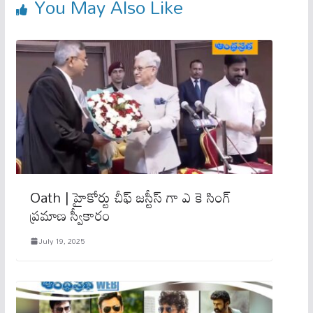
You May Also Like
Oath | హైకోర్టు చీఫ్ జ‌స్టీస్ గా ఎ కె సింగ్
ప్ర‌మాణ స్వీకారం
July 19, 2025