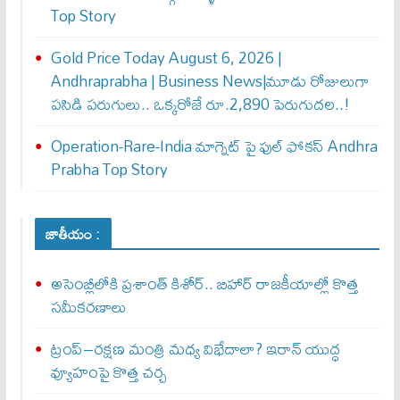
Top Story
Gold Price Today August 6, 2026 |
Andhraprabha | Business News|మూడు రోజులుగా
పసిడి పరుగులు.. ఒక్కరోజే రూ.2,890 పెరుగుద‌ల‌..!
Operation-Rare-India మాగ్నెట్ పై ఫుల్ ఫోక‌స్ Andhra
Prabha Top Story
జాతీయం :
అసెంబ్లీలోకి ప్రశాంత్ కిశోర్.. బిహార్ రాజకీయాల్లో కొత్త
సమీకరణాలు
ట్రంప్–రక్షణ మంత్రి మధ్య విభేదాలా? ఇరాన్ యుద్ధ
వ్యూహంపై కొత్త చర్చ