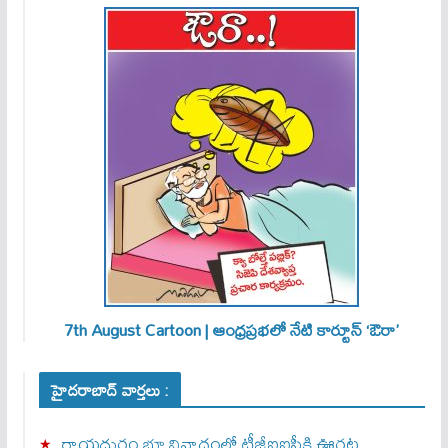
7th August Cartoon | ఆంధ్రప్రభలో నేటి కార్టూన్ ‘ఔరా’
హైదరాబాద్ వార్తలు :
రాయదుర్గం భూ వివాదంలో టీజీఐఐసీకి ఊరట..