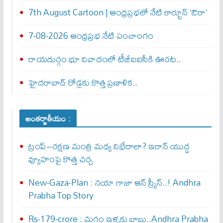
7th August Cartoon | ఆంధ్రప్రభలో నేటి కార్టూన్ ‘ఔరా’
7-08-2026 ఆంధ్రప్రభ నేటి పంచాంగం
రాయదుర్గం భూ వివాదంలో టీజీఐఐసీకి ఊరట..
హైదరాబాద్ రోడ్లకు కొత్త ప్రణాళిక..
అంతర్జాతీయం :
ట్రంప్–రక్షణ మంత్రి మధ్య విభేదాలా? ఇరాన్ యుద్ధ
వ్యూహంపై కొత్త చర్చ
New-Gaza-Plan : న‌యా గాజా ఆన్ స్క్రీన్‌..! Andhra
Prabha Top Story
Rs-179-crore : మ‌గ్గం ఇళ్ళ‌కు బాబు..Andhra Prabha