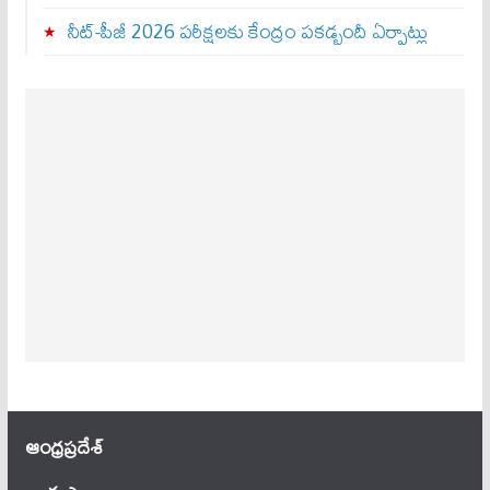
నీట్-పీజీ 2026 పరీక్షలకు కేంద్రం పకడ్బందీ ఏర్పాట్లు
ఆంధ్ర‌ప్ర‌దేశ్