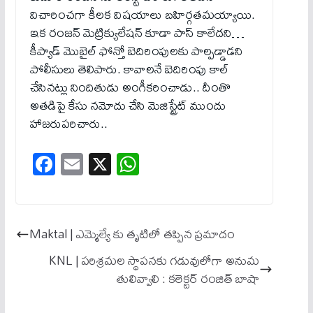
విచారించగా కీలక విషయాలు బహిర్గతమయ్యాయి.
ఇక రంజన్ మెట్రిక్యులేషన్ కూడా పాస్ కాలేదని…
కీప్యాడ్ మొబైల్ ఫోన్తో బెదిరింపులకు పాల్పడ్డాడని
పోలీసులు తెలిపారు. కావాల‌నే బెదిరింపు కాల్
చేసిన‌ట్లు నిందితుడు అంగీక‌రించాడు.. దీంతొ
అత‌డిపై కేసు న‌మోదు చేసి మెజిస్ట్రేట్ ముందు
హాజ‌రుప‌రిచారు..
Fa
E
X
W
ce
m
ha
bo
ail
ts
ok
A
Maktal | ఎమ్మెల్యే కు తృటిలో తప్పిన ప్రమాదం
pp
KNL | పరిశ్రమల స్థాపనకు గడువులోగా అనుమ
తులివ్వాలి : క‌లెక్ట‌ర్ రంజిత్ బాషా