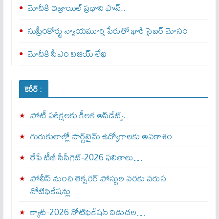
మోదీకి ఇజ్రాయిల్ ప్ర‌ధాని ఫొన్..
సుప్రీంకోర్టు న్యాయమూర్తి పేరుతో భారీ సైబర్ మోసం
మోదీకి సీఎం విజయ్ లేఖ
కెరీర్ :
పోటీ పరీక్షలకు కీలక అప్‌డేట్స్.
గురుకులాల్లో పార్ట్‌టైమ్ ఉద్యోగాలకు అవకాశం
రేపే టీజీ సీపీగెట్‌-2026 ఫలితాలు…
పోలీస్ నుంచి లెక్చరర్ పోస్టుల వరకు వరుస
నోటిఫికేషన్లు
క్యాట్-2026 నోటిఫికేషన్ విడుదల…