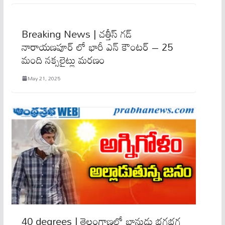
Breaking News | చత్తీస్ గడ్
నారాయణపూర్ లో భారీ ఎన్ కౌంటర్ – 25
మంది నక్సలైట్లు మరణం
May 21, 2025
40 degrees | తెలంగాణ‌లో భానుడు భ‌గ‌భ‌గ‌