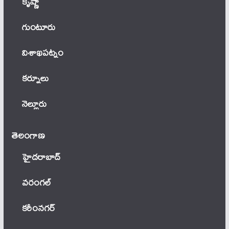
కృష్ణా
గుంటూరు
విశాఖపట్నం
కర్నూలు
నెల్లూరు
తెలంగాణ‌
హైదరాబాద్
వ‌రంగ‌ల్
కరీంనగర్