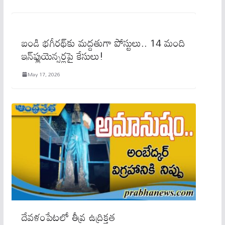
బండి భగీరథ్‌కు మద్దతుగా పోస్టులు.. 14 మంది
ఇన్‌ఫ్లుయెన్సర్లపై కేసులు!
May 17, 2026
దేవళంపేటలో తీవ్ర ఉద్రిక్తత