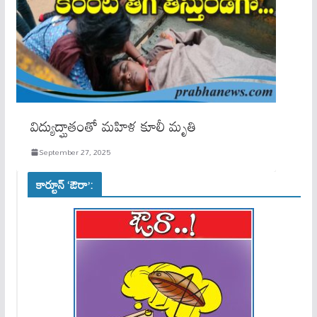
విద్యుద్ఘాతంతో మ‌హిళ కూలీ మృతి
September 27, 2025
కార్టూన్ ‘ఔరా’: