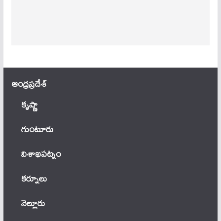
ఆంధ్ర‌ప్ర‌దేశ్
కృష్ణా
గుంటూరు
విశాఖపట్నం
కర్నూలు
నెల్లూరు