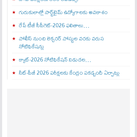
గురుకులాల్లో పార్ట్‌టైమ్ ఉద్యోగాలకు అవకాశం
రేపే టీజీ సీపీగెట్‌-2026 ఫలితాలు…
పోలీస్ నుంచి లెక్చరర్ పోస్టుల వరకు వరుస
నోటిఫికేషన్లు
క్యాట్-2026 నోటిఫికేషన్ విడుదల…
నీట్-పీజీ 2026 పరీక్షలకు కేంద్రం పకడ్బందీ ఏర్పాట్లు