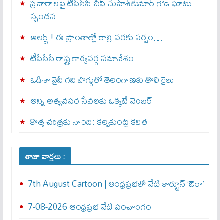
ప్రచారాలపై టీపీసీసీ చీఫ్ మహేశ్‌కుమార్ గౌడ్ ఘాటు
స్పందన
అల‌ర్ట్ ! ఈ ప్రాంతాల్లో రాత్రి వరకు వర్షం…
టీపీసీసీ రాష్ట్ర కార్యవర్గ సమావేశం
ఒడిశా నైనీ గని బొగ్గుతో తెలంగాణకు తొలి రైలు
అన్ని అత్యవసర సేవలకు ఒక్క‌టే నెంబ‌ర్‌
కొత్త చరిత్రకు నాంది: క‌ల్వ‌కుంట్ల కవిత
తాజా వార్తలు :
7th August Cartoon | ఆంధ్రప్రభలో నేటి కార్టూన్ ‘ఔరా’
7-08-2026 ఆంధ్రప్రభ నేటి పంచాంగం