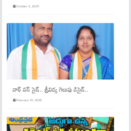
October 3, 2025
వార్ వన్ సైడ్.. శ్రీవిద్య గెలుపు డిసైడ్..
February 10, 2026