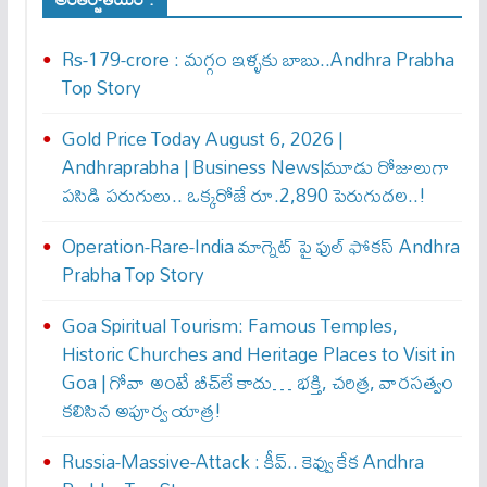
Rs-179-crore : మ‌గ్గం ఇళ్ళ‌కు బాబు..Andhra Prabha
Top Story
Gold Price Today August 6, 2026 |
Andhraprabha | Business News|మూడు రోజులుగా
పసిడి పరుగులు.. ఒక్కరోజే రూ.2,890 పెరుగుద‌ల‌..!
Operation-Rare-India మాగ్నెట్ పై ఫుల్ ఫోక‌స్ Andhra
Prabha Top Story
Goa Spiritual Tourism: Famous Temples,
Historic Churches and Heritage Places to Visit in
Goa | గోవా అంటే బీచ్‌లే కాదు… భక్తి, చరిత్ర, వారసత్వం
కలిసిన అపూర్వ యాత్ర!
Russia-Massive-Attack : కీవ్‌.. కెవ్వు కేక‌ Andhra