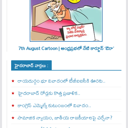
7th August Cartoon | ఆంధ్రప్రభలో నేటి కార్టూన్ ‘ఔరా’
హైదరాబాద్ వార్తలు :
రాయదుర్గం భూ వివాదంలో టీజీఐఐసీకి ఊరట..
హైదరాబాద్ రోడ్లకు కొత్త ప్రణాళిక..
కాంగ్రెస్ ఎమ్మెల్యే కుటుంబంలో వివాదం..
సామాజిక న్యాయం, జాతీయ రాజకీయాలపై చర్చేనా?