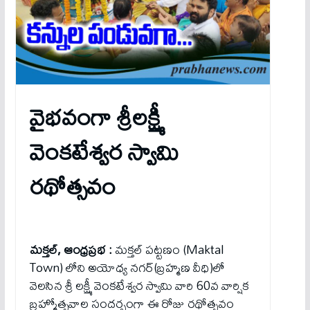
వైభ‌వంగా శ్రీ‌ల‌క్ష్మీ
వెంక‌టేశ్వ‌ర స్వామి
ర‌థోత్స‌వం
మక్తల్, ఆంధ్రప్రభ :
మక్తల్ పట్టణం (Maktal
Town) లోని అయోధ్య నగర్(బ్రహ్మణ వీధి)లో
వెలసిన శ్రీ లక్ష్మీ వెంకటేశ్వర స్వామి వారి 60వ వార్షిక
బ్రహ్మోత్సవాల సందర్భంగా ఈ రోజు రథోత్సవం