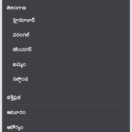
తెలంగాణ‌
హైదరాబాద్
వ‌రంగ‌ల్
కరీంనగర్
ఖ‌మ్మం
నల్గొండ
భక్తిప్రభ
ఆదివారం
ఆరోగ్యం