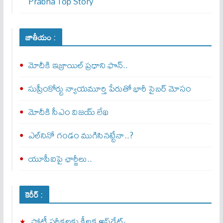
Prabha Top Story
జాతీయం :
మోదీకి ఇజ్రాయిల్ ప్ర‌ధాని ఫొన్..
సుప్రీంకోర్టు న్యాయమూర్తి పేరుతో భారీ సైబర్ మోసం
మోదీకి సీఎం విజయ్ లేఖ
ఎల్‌నినో గండం ముగిసినట్టేనా..?
యూపీఐపై ఛార్జీలు..
కెరీర్ :
పోటీ పరీక్షలకు కీలక అప్‌డేట్స్.