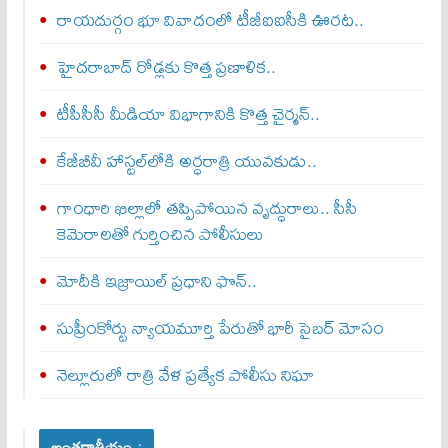
రాయదుర్గం భూ వివాదంలో టీజీఐఐసీకి ఊరట..
హైదరాబాద్ రోడ్లకు కొత్త ప్రణాళిక..
టీపీసీసీ మీడియా విభాగానికి కొత్త చైర్మన్..
కేజీబీవీ హాస్టల్‌లోకి అర్ధరాత్రి యువకుడు..
గాంధారి ఖిల్లాలో తప్పిపోయిన వృద్ధురాలు.. సీసీ
కెమెరాలతో గుర్తించిన పోలీసులు
మోదీకి ఇజ్రాయిల్ ప్ర‌ధాని ఫొన్..
సుప్రీంకోర్టు న్యాయమూర్తి పేరుతో భారీ సైబర్ మోసం
నెల్లూరులో రాత్రి వేళ ప్రత్యేక పోలీసు నిఘా
అంతర్జాతీయం :