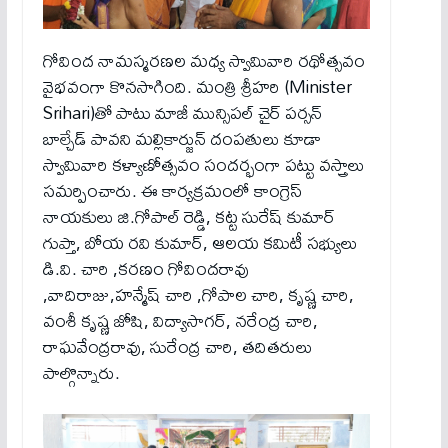
గోవింద నామస్మరణల మధ్య స్వామివారి రథోత్సవం
వైభవంగా కొనసాగింది. మంత్రి శ్రీ‌హ‌రి (Minister
Srihari)తో పాటు మాజీ మున్సిపల్ చైర్ పర్సన్
బాల్చేడ్ పావని మల్లికార్జున్ దంపతులు కూడా
స్వామివారి కళ్యాణోత్సవం సందర్భంగా పట్టు వస్త్రాలు
సమర్పించారు. ఈ కార్యక్రమంలో కాంగ్రెస్
నాయకులు జి.గోపాల్ రెడ్డి, కట్ట సురేష్ కుమార్
గుప్తా, బోయ రవి కుమార్, ఆలయ కమిటీ సభ్యులు
డి.వి. చారి ,కరణం గోవిందరావు
,వాదిరాజు,హన్మేష్ చారి ,గోపాల చారి, కృష్ణ చారి,
వంశీ కృష్ణ జోషి, విద్యాసాగర్, నరేంద్ర చారి,
రాఘవేంద్రరావు, సురేంద్ర చారి, తదితరులు
పాల్గొన్నారు.