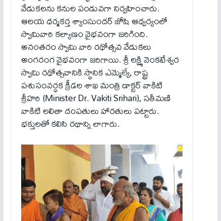
వేడుక‌లను క‌నుల పండువ‌గా నిర్వ‌హించారు.
ఆలయ ధర్మకర్త శ్యాంసుందర్ జోషి ఆధ్వర్యంలో
స్వామివారి కల్యాణం వైభవంగా జ‌రిగింది.
అనంతరం స్వామి వారి రథోత్సవ వేడుకలు
అంగరంగ వైభవంగా జరిగాయి. శ్రీ లక్ష్మి వెంకటేశ్వర
స్వామి రథోత్సవానికి స్థానిక ఎమ్మెల్యే, రాష్ట్ర
పశుసంవర్ధక క్రీడల శాఖ మంత్రి డాక్టర్ వాకిటి
శ్రీహరి (Minister Dr. Vakiti Srihari), సతీమణి
వాకిటి లలితా దంపతులు హారతులు పట్టారు.
భక్తులతో కలిసి ర‌థాన్ని లాగారు.