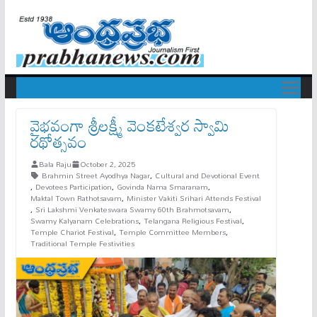
వైభ‌వంగా శ్రీ‌ల‌క్ష్మీ వెంక‌టేశ్వ‌ర స్వామి
ర‌థోత్స‌వం
Bala Raju
October 2, 2025
Brahmin Street Ayodhya Nagar
,
Cultural and Devotional Event
,
Devotees Participation
,
Govinda Nama Smaranam
,
Maktal Town Rathotsavam
,
Minister Vakiti Srihari Attends Festival
,
Sri Lakshmi Venkateswara Swamy 60th Brahmotsavam
,
Swamy Kalyanam Celebrations
,
Telangana Religious Festival
,
Temple Chariot Festival
,
Temple Committee Members
,
Traditional Temple Festivities