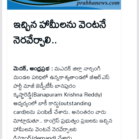
ఇచ్చిన హామీలను వెంటనే
నెరవేర్చాలి..
మెద‌క్‌, ఆంధ్ర‌ప్ర‌భ :
మ‌ఎదక్ జిల్లా నార్సింగి
మండల పరిధిలో ఉన్నకాశ్యతాండలో బీఆర్ఎస్
పార్టీ మాజీ జెడ్పీటీసీ బానపురం
కృష్ణారెడ్డి(Banapuram Krishna Reddy)
ఆధ్వర్యంలో బాకీ కార్డు(outstanding
card)లను పంపిణీ చేశారు. అనంతరం వారు
మాట్లాడుతూ.. కాంగ్రెస్ ప్రభుత్వం ప్రజలకు ఇచ్చిన
హామీలను వెంటనే నెరవేర్చాలని
డిమాండ్(demand) చేశారు.