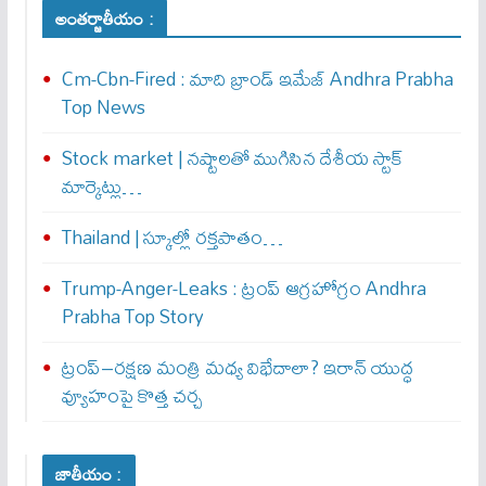
అంతర్జాతీయం :
Cm-Cbn-Fired : మాది బ్రాండ్ ఇమేజ్ Andhra Prabha
Top News
Stock market | నష్టాలతో ముగిసిన దేశీయ స్టాక్
మార్కెట్లు…
Thailand | స్కూల్లో రక్తపాతం…
Trump-Anger-Leaks : ట్రంప్ ఆగ్ర‌హోగ్రం Andhra
Prabha Top Story
ట్రంప్–రక్షణ మంత్రి మధ్య విభేదాలా? ఇరాన్ యుద్ధ
వ్యూహంపై కొత్త చర్చ
జాతీయం :