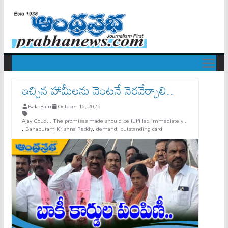
ఇచ్చిన హామీలను వెంటనే నెరవేర్చాలి..
Bala Raju
October 16, 2025
Ajay Goud... The promises made should be fulfilled immediately..
,
Banapuram Krishna Reddy
,
demand
,
outstanding card