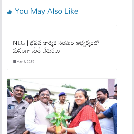
You May Also Like
NLG | భవన కార్మిక సంఘం ఆధ్వర్యంలో
ఘనంగా మేడే వేడుకలు
May 1, 2025