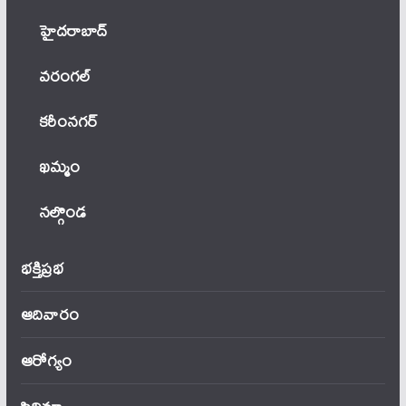
హైదరాబాద్
వ‌రంగ‌ల్
కరీంనగర్
ఖ‌మ్మం
నల్గొండ
భక్తిప్రభ
ఆదివారం
ఆరోగ్యం