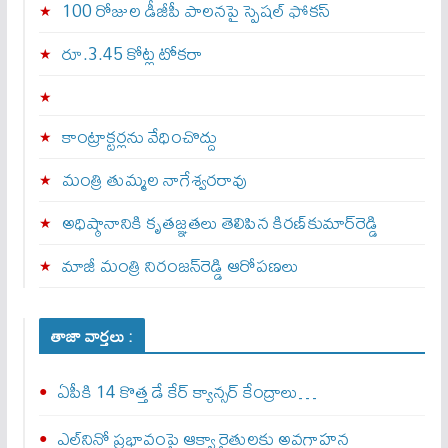
100 రోజుల డీజీపీ పాలనపై స్పెషల్ ఫోకస్
రూ.3.45 కోట్ల టోకరా
కాంట్రాక్టర్లను వేధించొద్దు
మంత్రి తుమ్మల నాగేశ్వరరావు
అధిష్ఠానానికి కృతజ్ఞతలు తెలిపిన కిరణ్‌కుమార్‌రెడ్డి
మాజీ మంత్రి నిరంజన్‌రెడ్డి ఆరోపణలు
తాజా వార్తలు :
ఏపీకి 14 కొత్త డే కేర్ క్యాన్సర్ కేంద్రాలు…
ఎల్‌నినో ప్రభావంపై ఆక్వా రైతులకు అవగాహన