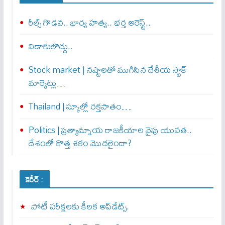
రీల్స్ గొడవ.. భార్య హత్య.. భర్త అరెస్ట్..
విడాకులొద్దు..
Stock market | నష్టాలతో ముగిసిన దేశీయ స్టాక్
మార్కెట్లు…
Thailand | స్కూల్లో రక్తపాతం…
Politics | ప్రత్యామ్నాయ రాజకీయాల వైపు యువత..
దేశంలో కొత్త శకం మొదలైందా?
కెరీర్ :
పోటీ పరీక్షలకు కీలక అప్‌డేట్స్.