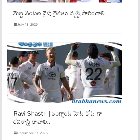
మెట్ట పంటల వైపు రైతులు దృష్టి సారించాలి..
July 18, 2026
Ravi Shastri | ఇంగ్లాండ్ హెడ్ కోచ్ గా
ర‌విశాస్త్రి కావాలి..
December 27, 2025