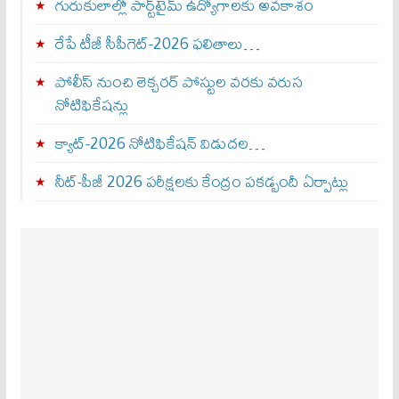
గురుకులాల్లో పార్ట్‌టైమ్ ఉద్యోగాలకు అవకాశం
రేపే టీజీ సీపీగెట్‌-2026 ఫలితాలు…
పోలీస్ నుంచి లెక్చరర్ పోస్టుల వరకు వరుస
నోటిఫికేషన్లు
క్యాట్-2026 నోటిఫికేషన్ విడుదల…
నీట్-పీజీ 2026 పరీక్షలకు కేంద్రం పకడ్బందీ ఏర్పాట్లు