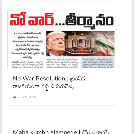
No War Resolution | ట్రంప్‌కు
రాజకీయంగా గట్టి ఎదురుదెబ్బ
June 5, 2026
Maha kumbh stampede | తొక్కిసలాటపై