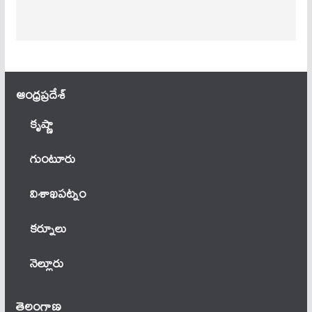
ఆంధ్ర‌ప్ర‌దేశ్
కృష్ణా
గుంటూరు
విశాఖపట్నం
కర్నూలు
నెల్లూరు
తెలంగాణ‌