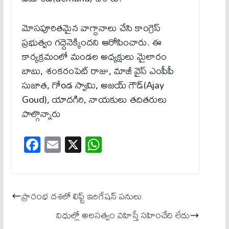
మోసపూరితమైన వాగ్దానాలు చేసి కాంగ్రెస్
ప్రభుత్వం గద్దెనెక్కిందని ఆరోపించారు. ఈ
కార్యక్రమంలో మండల అధ్యక్షులు మైలారం
బాబు, శంకరంపెట్ రాజు, మాజీ వైస్ ఎంపీపీ
సుజాత, గోoడ స్వామి, అజయ్ గౌడ్(Ajay
Goud), యాదగిరి, నాయకులు తదితరులు
పాల్గొన్నారు
Fa
E
X
W
ce
m
ha
bo
ail
ts
ok
A
ప్రారంభ ద‌శ‌లో లిఫ్ట్ ఇరిగేష‌న్ ప‌నులు
pp
విధుల్లో అలసత్వం వహిస్తే సహించేది లేదు