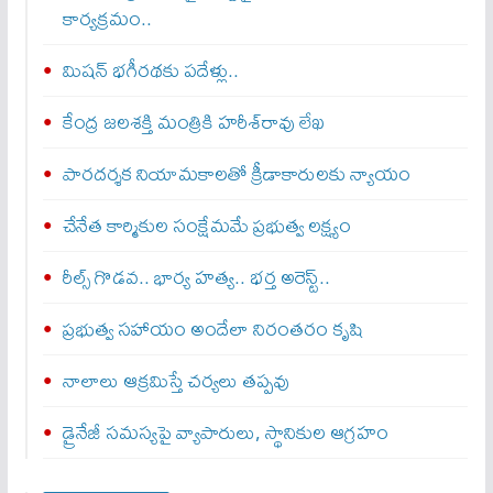
కార్యక్రమం..
మిషన్ భగీరథకు పదేళ్లు..
కేంద్ర జలశక్తి మంత్రికి హరీశ్‌రావు లేఖ
పారదర్శక నియామకాలతో క్రీడాకారులకు న్యాయం
చేనేత కార్మికుల సంక్షేమమే ప్రభుత్వ లక్ష్యం
రీల్స్ గొడవ.. భార్య హత్య.. భర్త అరెస్ట్..
ప్రభుత్వ సహాయం అందేలా నిరంతరం కృషి
నాలాలు ఆక్రమిస్తే చర్యలు తప్పవు
డ్రైనేజీ సమస్యపై వ్యాపారులు, స్థానికుల ఆగ్రహం