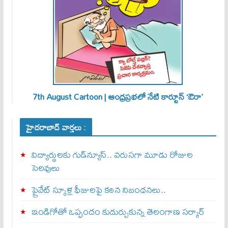
7th August Cartoon | ఆంధ్రప్రభలో నేటి కార్టూన్ ‘ఔరా’
హైదరాబాద్ వార్తలు :
విద్యార్థులకు గుడ్‌న్యూస్.. వరుసగా మూడు రోజుల
సెలవులు
ప్రైవేట్ స్కూళ్ల ఫీజులపై కఠిన నిబంధనలు..
ఇండిగోతో ఒప్పందం కుదుర్చుకున్న తెలంగాణ స‌ర్కార్