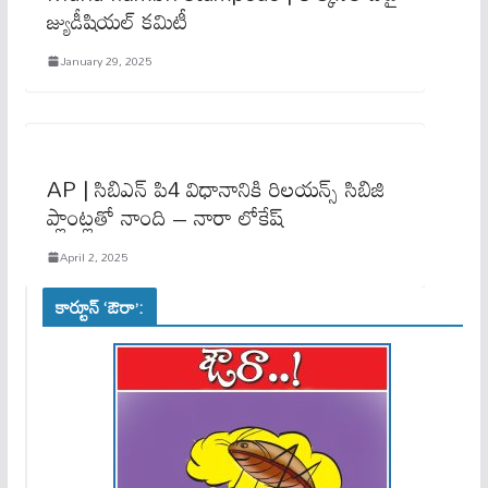
జ్యుడీషియల్ కమిటీ
January 29, 2025
AP | సిబిఎన్ పి4 విధానానికి రిలయన్స్ సిబిజి
ప్లాంట్లతో నాంది – నారా లోకేష్
April 2, 2025
కార్టూన్ ‘ఔరా’: