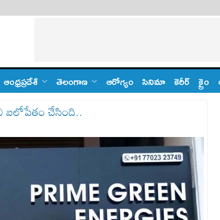
ఆంధ్ర‌ప్ర‌దేశ్
తెలంగాణ‌
ఆరోగ్యం
సినిమా
కెరీర్
క్రైం
ి బలోపేతం చేసింది..