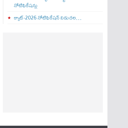
నోటిఫికేషన్లు
క్యాట్-2026 నోటిఫికేషన్ విడుదల…