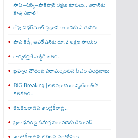
సౌదీ–టర్కీ–పాకిస్తాన్ రక్షణ కూటమి.. ఇరాన్‌కు
కొత్త సవాల్!
రేపు సధర్‌మాట్‌ ప్రధాన కాలువకు సాగునీరు
పాప కిడ్నీ ఆపరేషన్‌కు రూ.2 లక్షల సాయం
కార్యకర్తలే పార్టీకి బలం..
బ్రహ్మం చౌదరిని పరామర్శించిన సీఎం చంద్రబాబు
BIG Breaking | తెలంగాణ బాస్కెట్‌బాల్‌లో
కలకలం..
కిటకిటలాడిన ఇంద్రకీలాద్రి..
ప్రజాధనంపై సమగ్ర విచారణకు డిమాండ్‌
ఇంద్రకీలాద్రిపై భక్తజన సందోహం..