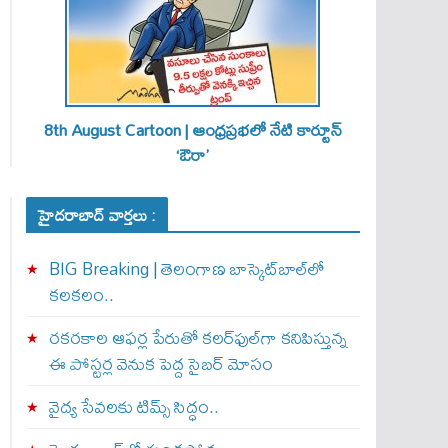
8th August Cartoon | ఆంధ్రప్రభలో నేటి కార్టూన్
‘ఔరా’
హైదరాబాద్ వార్తలు :
BIG Breaking | తెలంగాణ బాస్కెట్‌బాల్‌లో
కలకలం..
రకరకాల ఆఫర్ల పేరుతో కలర్‌ఫుల్‌గా కనిపిస్తున్న
ఈ పోస్టర్ల వెనుక పెద్ద సైబర్ మోసం
వైద్య సేవలకు టిమ్స్‌ సిద్ధం..