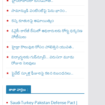
హైదరాబాద్‌లో కుండపోత..
సామాన్యుడి వంటింటిపై పెను భారం..
కన్న కూతురిపై అఘాయిత్యం
ఓవైసీ కాలేజీ కేసులో అధికారులకు కోర్టు ధిక్కరణ
నోటీసులు
హైడ్రా కొలువుల కోసం పోటెత్తిన యువత..
విద్యార్థులకు గుడ్‌న్యూస్.. వరుసగా మూడు
రోజుల సెలవులు
ప్రైవేట్ స్కూళ్ల ఫీజులపై కఠిన నిబంధనలు..
తాజా వార్తలు :
Saudi-Turkey-Pakistan Defense Pact |