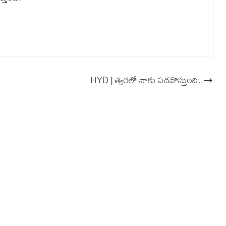
HYD | త్వ‌ర‌లో నాకు ప‌ద‌వొస్తుంది..