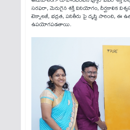
సరఫరా, మెరుగైన శక్తి వినియోగం, దీర్ఘకాలిక విశ
టెక్నాలజీ, భద్రత, పనితీరు పై దృష్టి సారించి, ఈ ఉ
ఉపయోగపడతాయి.