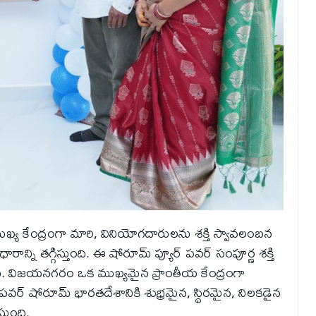
 ముఖ్య కేంద్రంగా మారి, వినియోగదారులను శక్తి స్వావలంబన
ధారాన్ని తగ్గిస్తుంది. ఈ షోరూమ్ ప్యూర్ పవర్ సంపూర్ణ శక్తి
్తుంది. విజయనగరం ఒక ముఖ్యమైన ప్రాంతీయ కేంద్రంగా
పవర్ షోరూమ్ భారతదేశానికి శుభ్రమైన, స్థిరమైన, నిలకడైన
్తుంది.