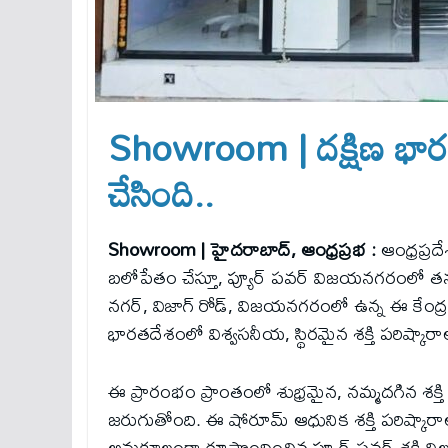
Showroom | దక్షిణ భారత
చేసింది..
Showroom | హైదరాబాద్, ఆంధ్రప్రభ :
ఆంధ్రప్రద
బలోపేతం చేస్తూ, ప్యూర్ పవర్ విజయనగరంలో తన కొ
నగర్, విజాగ్ రోడ్, విజయనగరంలో ఉన్న ఈ కేంద్ర
భారతదేశంలో విశ్వసనీయ, స్థిరమైన శక్తి పరిష్కా
ఈ ప్రారంభం ప్రాంతంలో శుభ్రమైన, నమ్మదగిన శక్తి
జరుగుతోంది. ఈ షోరూమ్ ఆధునిక శక్తి పరిష్కారా
అనుకూలంగా రూపొందించిన ప్యూర్ పవర్ శక్తి నిల్వ