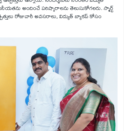
్వసనీయతను అందించే పరిష్కారాలను తెలుసుకోగలరు. స్మార్ట్
త్పత్తులు రోజువారీ అవసరాలు, విద్యుత్ బ్యాకప్ కోసం