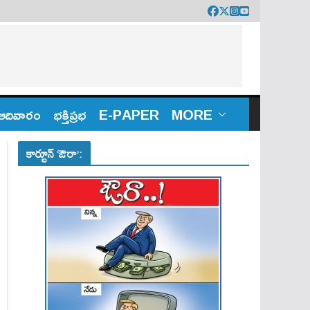
ఆదివారం
భక్తిప్రభ
E-PAPER
MORE
కార్టూన్ ‘ఔరా’: