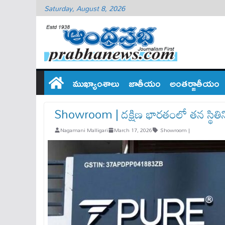
Saturday, August 8, 2026
ముఖ్యాంశాలు
జాతీయం
అంతర్జాతీయం
Showroom | దక్షిణ భారతంలో తన స్థితిన
Nagamani Malligari
March 17, 2026
Showroom |