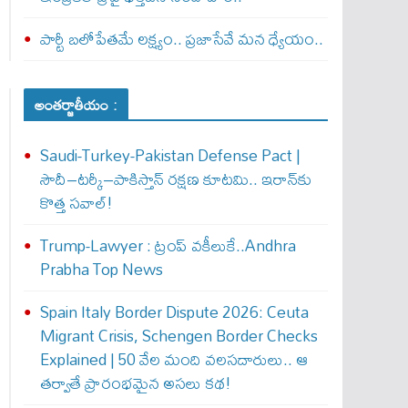
పార్టీ బలోపేతమే లక్ష్యం.. ప్రజాసేవే మన ధ్యేయం..
అంతర్జాతీయం :
Saudi-Turkey-Pakistan Defense Pact |
సౌదీ–టర్కీ–పాకిస్తాన్ రక్షణ కూటమి.. ఇరాన్‌కు
కొత్త సవాల్!
Trump-Lawyer : ట్రంప్ వ‌కీలుకే..Andhra
Prabha Top News
Spain Italy Border Dispute 2026: Ceuta
Migrant Crisis, Schengen Border Checks
Explained | 50 వేల మంది వలసదారులు.. ఆ
తర్వాతే ప్రారంభ‌మైన అసలు కథ!