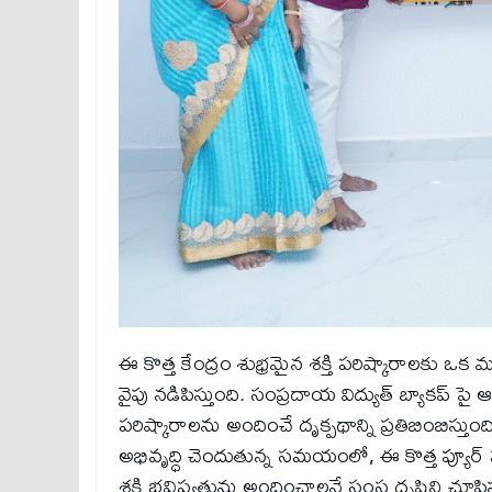
ఈ కొత్త కేంద్రం శుభ్రమైన శక్తి పరిష్కారాలకు ఒక
వైపు నడిపిస్తుంది. సంప్రదాయ విద్యుత్ బ్యాకప్ పై ఆ
పరిష్కారాలను అందించే దృక్పథాన్ని ప్రతిబింబిస
అభివృద్ధి చెందుతున్న సమయంలో, ఈ కొత్త ప్యూర్ 
శక్తి భవిష్యత్తును అందించాలనే సంస్థ దృష్టిని చూపిస