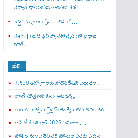
తర్వాతే ప్రారంభ‌మైన అసలు కథ!
ఇద్దరమ్మాయిల ప్రేమ.. చివరికి…
Delhi | ఐఐటీ ఢిల్లీ స్నాతకోత్సవంలో ప్రధాని
మోడీ..
కెరీర్ :
1,538 ఉద్యోగాలకు నోటిఫికేషన్ విడుదల..
పోటీ పరీక్షలకు కీలక అప్‌డేట్స్.
గురుకులాల్లో పార్ట్‌టైమ్ ఉద్యోగాలకు అవకాశం
రేపే టీజీ సీపీగెట్‌-2026 ఫలితాలు…
పోలీస్ నుంచి లెక్చరర్ పోస్టుల వరకు వరుస