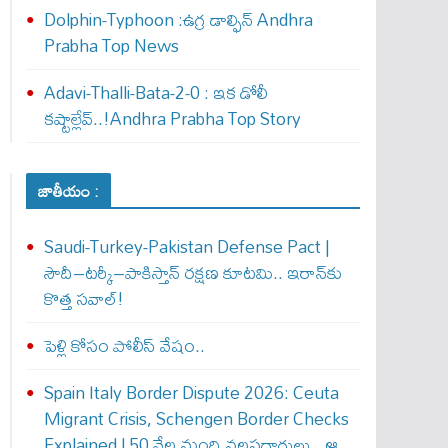
Dolphin-Typhoon :ఉగ్ర డాల్ఫిన్ Andhra
Prabha Top News
Adavi-Thalli-Bata-2-0 : ఇక డోలీ
క‌ష్టాల్లేవ్..!Andhra Prabha Top Story
జాతీయం :
Saudi-Turkey-Pakistan Defense Pact |
సౌదీ–టర్కీ–పాకిస్తాన్ రక్షణ కూటమి.. ఇరాన్‌కు
కొత్త సవాల్!
పెళ్లి కోసం పోలీస్ వేషం..
Spain Italy Border Dispute 2026: Ceuta
Migrant Crisis, Schengen Border Checks
Explained | 50 వేల మంది వలసదారులు.. ఆ