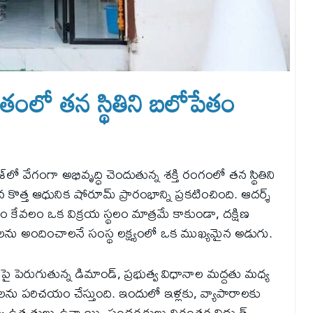
ంలో తన స్థితిని బలోపేతం
ేశ్‌లో వేగంగా అభివృద్ధి చెందుతున్న శక్తి రంగంలో తన స్థితిని
త్త ఆధునిక షోరూమ్ ప్రారంభాన్ని ప్రకటించింది. ఆదర్శ్
ం కేవలం ఒక విక్రయ స్థలం మాత్రమే కాకుండా, దక్షిణ
రాలను అందించాలనే సంస్థ లక్ష్యంలో ఒక ముఖ్యమైన అడుగు.
 పై పెరుగుతున్న డిమాండ్, ప్రభుత్వ విధానాల మద్దతు మధ్య
లను పరిచయం చేస్తుంది. ఇందులో ఇళ్లకు, వ్యాపారాలకు
 ఉత్పత్తులు ఉన్నాయి. సందర్శకులు నిరంతర విద్యుత్