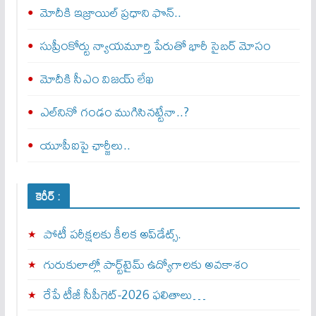
మోదీకి ఇజ్రాయిల్ ప్ర‌ధాని ఫొన్..
సుప్రీంకోర్టు న్యాయమూర్తి పేరుతో భారీ సైబర్ మోసం
మోదీకి సీఎం విజయ్ లేఖ
ఎల్‌నినో గండం ముగిసినట్టేనా..?
యూపీఐపై ఛార్జీలు..
కెరీర్ :
పోటీ పరీక్షలకు కీలక అప్‌డేట్స్.
గురుకులాల్లో పార్ట్‌టైమ్ ఉద్యోగాలకు అవకాశం
రేపే టీజీ సీపీగెట్‌-2026 ఫలితాలు…