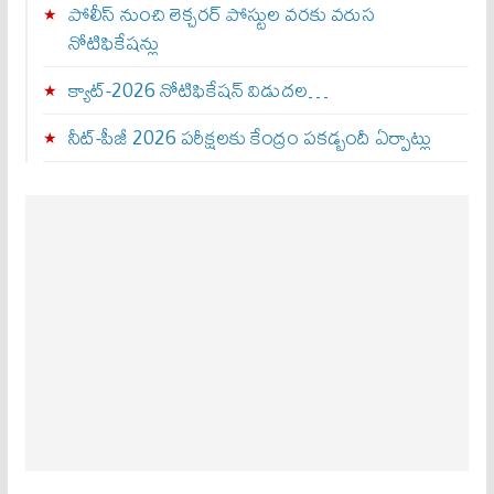
పోలీస్ నుంచి లెక్చరర్ పోస్టుల వరకు వరుస
నోటిఫికేషన్లు
క్యాట్-2026 నోటిఫికేషన్ విడుదల…
నీట్-పీజీ 2026 పరీక్షలకు కేంద్రం పకడ్బందీ ఏర్పాట్లు