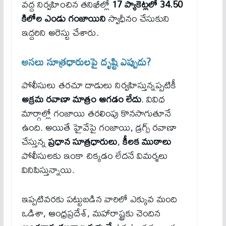
వద్ద నిర్వహించిన తనిఖీల్లో
17 ప్యాకెట్లలో 34.50
కిలోల ఎండు గంజాయిని
స్వాధీనం చేసుకుని
ఇద్దరిని అరెస్టు చేశారు.
అసలు సూత్రధారులపై దృష్టి ఎప్పుడు?
పోలీసులు తరచూ దాడులు నిర్వహిస్తున్నప్పటికీ
అక్రమ రవాణా మాత్రం ఆగడం లేదు
. వివిధ
మార్గాల్లో గంజాయి తరలింపు కొనసాగుతూనే
ఉంది. అయితే హైవేపై గంజాయి, డ్రగ్స్ రవాణా
చేస్తున్న
ప్రధాన సూత్రధారులు
,
కీలక ముఠాలు
పోలీసులకు ఇంకా చిక్కడం లేదనే విమర్శలు
వినిపిస్తున్నాయి.
ఇప్పటివరకు పట్టుబడిన వారిలో ఎక్కువ మంది
ఒడిశా, ఆంధ్రప్రదేశ్, మహారాష్ట్రకు చెందిన