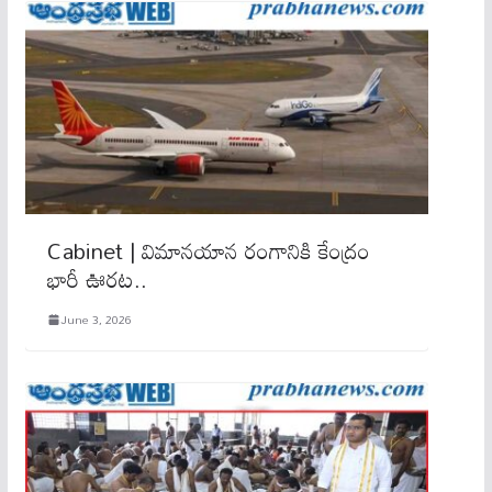
Cabinet | విమానయాన రంగానికి కేంద్రం
భారీ ఊరట..
June 3, 2026