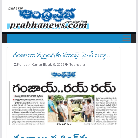
గంజాయి స్మగ్లింగ్‌కు ముంబై హైవే అడ్డా..
Praneeth Kumar
July 9, 2026
Telangana