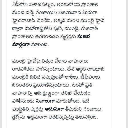
ఏపీలోని విశాఖపట్నం, అరకులోయ ప్రాంతాల
నుంచి వచ్చే గంజాయిని విజయవాడ మీదుగా
హైదరాబాద్ చేరవేసి, అక్కడి నుంచి ముంబై హైవే
ద్వారా మహారాష్ట్రలోని పుణె, ముంబై, గుజరాత్
ప్రాంతాలకు తరలించడం స్మగ్లర్లకు
సులభ
మార్గంగా
మారింది.
ముంబై హైవేపై నిత్యం వేలాది వాహనాలు
రాకపోకలు సాగిస్తుంటాయి. దేశ ఆర్థిక రాజధాని
ముంబైకి వివిధ వస్తువులతో లారీలు, డీసీఎంలు
నిరంతరం ప్రయాణిస్తుంటాయి. దీంతో ప్రతి
వాహనాన్ని ఆపి క్షుణ్ణంగా తనిఖీ చేయడం
పోలీసులకు
సవాలుగా
మారుతోంది. ఇదే
పరిస్థితిని స్మగ్లర్లు
అదునుగా
తీసుకుని గంజాయి,
డ్రగ్స్‌ను అక్రమంగా తరలిస్తున్నట్లు తెలుస్తోంది.