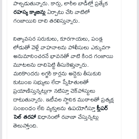
పాల్పడుతున్నారు. కార్లు, లారీల బాడీల్లో ప్రత్యేక
రహస్య క్యాబిన్లు
ఏర్పాటు చేసి వాటిలో
గంజాయిని దాచి తరలిస్తున్నారు.
నిత్యావసర సరుకులు, కూరగాయలు, పండ్ల
లోడుతో వెళ్లే వాహనాలను పోలీసులు ఎక్కువగా
అనుమానించరనే భావనతో వాటి కింద గంజాయి
మూటలను దాచిపెట్టి తీసుకెళ్తున్నారు.
మరికొందరు లగ్జరీ కార్లను అద్దెకు తీసుకుని
కుటుంబ సభ్యులు లేదా స్నేహితులతో
ప్రయాణిస్తున్నట్లుగా నటిస్తూ చెక్‌పోస్టులు
దాటుతున్నారు. ఇటీవల స్థానిక ముఠాలతో ప్రత్యక్ష
సంబంధం లేని వ్యక్తులను ఉపయోగిస్తూ
స్లీపర్
సెల్ తరహా
విధానంలో రవాణా చేస్తున్నట్లు
తెలుస్తోంది.