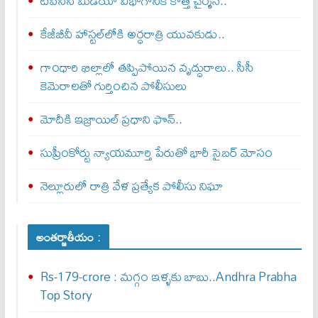
టీపీసీసీ మీడియా విభాగానికి కొత్త చైర్మన్..
కేజీబీవీ హాస్టల్‌లోకి అర్ధరాత్రి యువకుడు..
గాంధారి ఖిల్లాలో తప్పిపోయిన వృద్ధురాలు.. సీసీ
కెమెరాలతో గుర్తించిన పోలీసులు
మోదీకి ఇజ్రాయిల్ ప్ర‌ధాని ఫొన్..
సుప్రీంకోర్టు న్యాయమూర్తి పేరుతో భారీ సైబర్ మోసం
నెల్లూరులో రాత్రి వేళ ప్రత్యేక పోలీసు నిఘా
అంతర్జాతీయం :
Rs-179-crore : మ‌గ్గం ఇళ్ళ‌కు బాబు..Andhra Prabha
Top Story