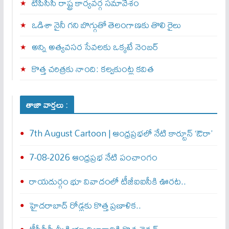
టీపీసీసీ రాష్ట్ర కార్యవర్గ సమావేశం
ఒడిశా నైనీ గని బొగ్గుతో తెలంగాణకు తొలి రైలు
అన్ని అత్యవసర సేవలకు ఒక్క‌టే నెంబ‌ర్‌
కొత్త చరిత్రకు నాంది: క‌ల్వ‌కుంట్ల కవిత
తాజా వార్తలు :
7th August Cartoon | ఆంధ్రప్రభలో నేటి కార్టూన్ ‘ఔరా’
7-08-2026 ఆంధ్రప్రభ నేటి పంచాంగం
రాయదుర్గం భూ వివాదంలో టీజీఐఐసీకి ఊరట..
హైదరాబాద్ రోడ్లకు కొత్త ప్రణాళిక..