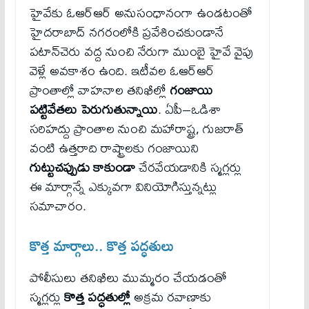
హైవేకు ఓఆర్‌ఆర్ అనుసంధానంగా ఉండటంతో
హైదరాబాద్ నగరంలోకి ప్రవేశించకుండానే
పటాన్‌చెరు వద్ద నుంచి నేరుగా ముంబై హైవే వైపు
వెళ్లే అవకాశం ఉంది. ఇటీవల ఓఆర్‌ఆర్
ప్రాంతాల్లో వాహనాల తనిఖీల్లో
గంజాయి
పట్టివేతలు పెరుగుతున్నాయి
. ఏపీ–ఒడిశా
సరిహద్దు ప్రాంతాల నుంచి మహారాష్ట్ర, గుజరాత్
వంటి ఉత్తరాది రాష్ట్రాలకు గంజాయిని
గుట్టుచప్పుడు కాకుండా
చేరవేయడానికి స్మగ్లర్లు
ఈ మార్గాన్నే ఎక్కువగా వినియోగిస్తున్నట్లు
సమాచారం.
కొత్త మార్గాలు.. కొత్త పద్ధతులు
పోలీసులు తనిఖీలు ముమ్మరం చేయడంతో
స్మగ్లర్లు
కొత్త పద్ధతుల్లో
అక్రమ రవాణాకు