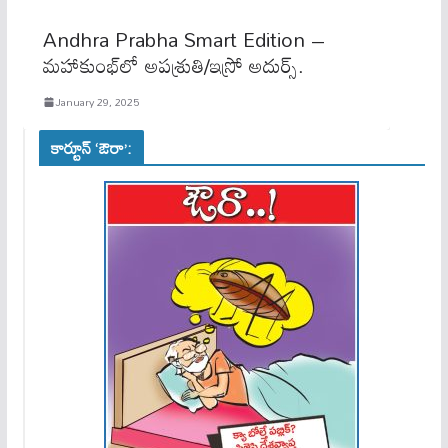
Andhra Prabha Smart Edition –
మహాకుంభ్​లో అపశ్రుతి/ఇస్రో అదుర్స్​.
January 29, 2025
కార్టూన్ ‘ఔరా’: