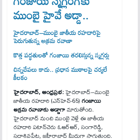
గంజాయి స్మగ్లింగ్‌కు
ముంబై హైవే అడ్డా..
హైదరాబాద్–ముంబై జాతీయ రహదారిపై
పెరుగుతున్న అక్రమ రవాణా
కొత్త పద్ధతులతో గంజాయి తరలిస్తున్న స్మగ్లర్లు
చిన్నచేపలు కాదు.. ప్రధాన ముఠాలపై చర్యలే
కీలకం
హైదరాబాద్, ఆంధ్రప్రభ:
హైదరాబాద్–ముంబై
జాతీయ రహదారి (ఎన్‌హెచ్-65)
గంజాయి
అక్రమ రవాణాకు అడ్డాగా
మారుతోంది.
హైదరాబాద్ నుంచి ముంబై వెళ్లే ఈ జాతీయ
రహదారి పటాన్‌చెరు ఓఆర్‌ఆర్, సంగారెడ్డి,
సదాశివపేట, జహీరాబాద్ మీదుగా సాగుతుంది.