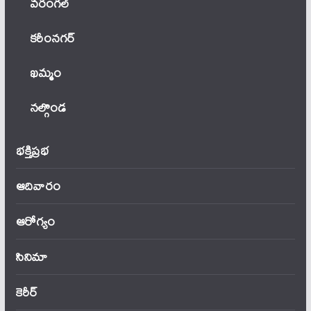
వ‌రంగ‌ల్
కరీంనగర్
ఖ‌మ్మం
నల్గొండ
భక్తిప్రభ
ఆదివారం
ఆరోగ్యం
సినిమా
కెరీర్