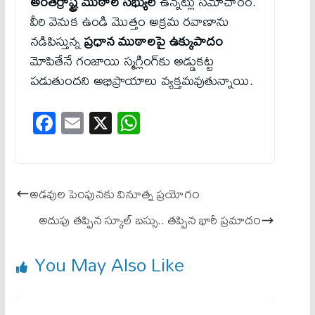
అంతర్రాష్ట్ర ముఠాల సభ్యులే
ఉన్నట్లు సమాచారం.
వీరి వెనుక ఉండి మొత్తం అక్రమ రవాణాను
నడిపిస్తున్న
ప్రధాన ముఠాలపై ఉక్కుపాదం
మోపితేనే గంజాయి స్మగ్లింగ్‌కు అడ్డుకట్ట
పడుతుందని అభిప్రాయాలు వ్యక్తమవుతున్నాయి.
Fa
E
X
W
ce
m
ha
bo
ail
ts
ok
A
అడవుల పెంపునకు వినూత్న ప్రయోగం
pp
అదుపు తప్పిన స్కూల్ బస్సు.. తప్పిన భారీ ప్రమాదం
You May Also Like