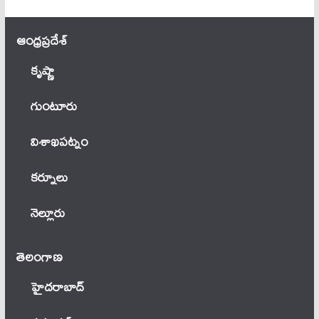
ఆంధ్ర‌ప్ర‌దేశ్
కృష్ణా
గుంటూరు
విశాఖపట్నం
కర్నూలు
నెల్లూరు
తెలంగాణ‌
హైదరాబాద్