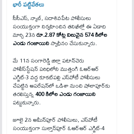
భారీ పట్టివేతలు
సీసీఎస్, న్యాబ్, సదాశివపేట పోలీసులు
సంయుక్తంగా నిర్వహించిన తనిఖీల్లో ఈ ఏడాది
మార్చి 23న
రూ.2.87 కోట్ల విలువైన 574 కిలోల
ఎండు గంజాయిని
స్వాధీనం చేసుకున్నారు.
మే 11న సంగారెడ్డి జిల్లా పటాన్‌చెరు
పోలీస్‌స్టేషన్ పరిధిలోని ముత్తంగి ఓఆర్‌ఆర్
ఎగ్జిట్-3 వద్ద కూకట్‌పల్లి ఎస్‌వోటీ పోలీసులు
చేపట్టిన ఆపరేషన్‌లో ఒడిశా నుంచి షోలాపూర్‌కు
తరలిస్తున్న
400 కిలోల ఎండు గంజాయిని
పట్టుకున్నారు.
జూలై 2న అమీన్‌పూర్ పోలీసులు, ఎస్‌వోటీ
సంయుక్తంగా సుల్తాన్‌పూర్ ఓఆర్‌ఆర్ ఎగ్జిట్-4