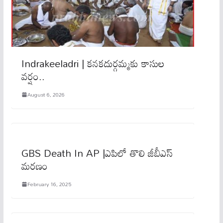
Indrakeeladri | కనకదుర్గమ్మకు కాసుల
వర్షం..
August 6, 2026
GBS Death In AP |ఎపిలో తొలి జీబీఎస్
మరణం
February 16, 2025