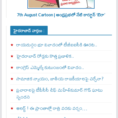
7th August Cartoon | ఆంధ్రప్రభలో నేటి కార్టూన్ ‘ఔరా’
హైదరాబాద్ వార్తలు :
రాయదుర్గం భూ వివాదంలో టీజీఐఐసీకి ఊరట..
హైదరాబాద్ రోడ్లకు కొత్త ప్రణాళిక..
కాంగ్రెస్ ఎమ్మెల్యే కుటుంబంలో వివాదం..
సామాజిక న్యాయం, జాతీయ రాజకీయాలపై చర్చేనా?
ప్రచారాలపై టీపీసీసీ చీఫ్ మహేశ్‌కుమార్ గౌడ్ ఘాటు
స్పందన
అల‌ర్ట్ ! ఈ ప్రాంతాల్లో రాత్రి వరకు వర్షం…