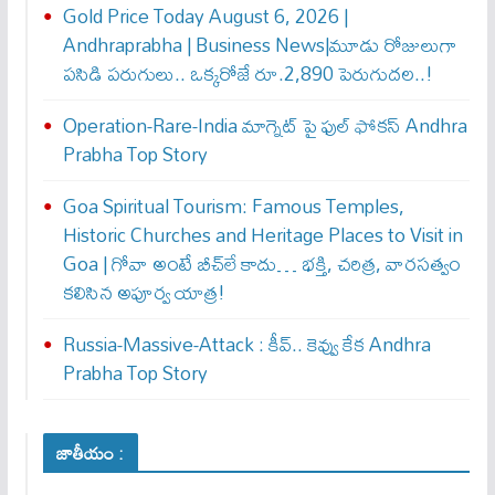
Gold Price Today August 6, 2026 |
Andhraprabha | Business News|మూడు రోజులుగా
పసిడి పరుగులు.. ఒక్కరోజే రూ.2,890 పెరుగుద‌ల‌..!
Operation-Rare-India మాగ్నెట్ పై ఫుల్ ఫోక‌స్ Andhra
Prabha Top Story
Goa Spiritual Tourism: Famous Temples,
Historic Churches and Heritage Places to Visit in
Goa | గోవా అంటే బీచ్‌లే కాదు… భక్తి, చరిత్ర, వారసత్వం
కలిసిన అపూర్వ యాత్ర!
Russia-Massive-Attack : కీవ్‌.. కెవ్వు కేక‌ Andhra
Prabha Top Story
జాతీయం :