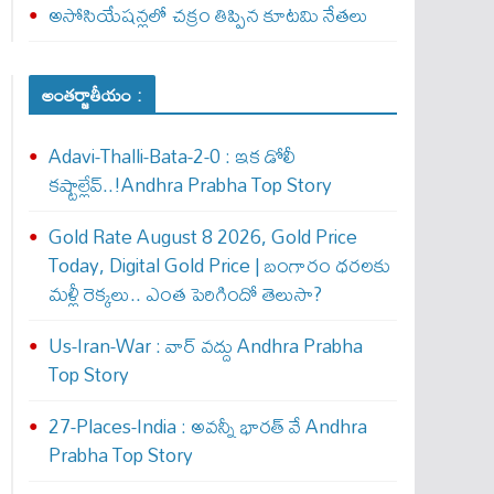
అసోసియేషన్లలో చక్రం తిప్పిన కూటమి నేతలు
అంతర్జాతీయం :
Adavi-Thalli-Bata-2-0 : ఇక డోలీ
క‌ష్టాల్లేవ్..!Andhra Prabha Top Story
Gold Rate August 8 2026, Gold Price
Today, Digital Gold Price | బంగారం ధరలకు
మళ్లీ రెక్కలు.. ఎంత పెరిగిందో తెలుసా?
Us-Iran-War : వార్ వ‌ద్దు Andhra Prabha
Top Story
27-Places-India : అవ‌న్నీ భార‌త్ వే Andhra
Prabha Top Story