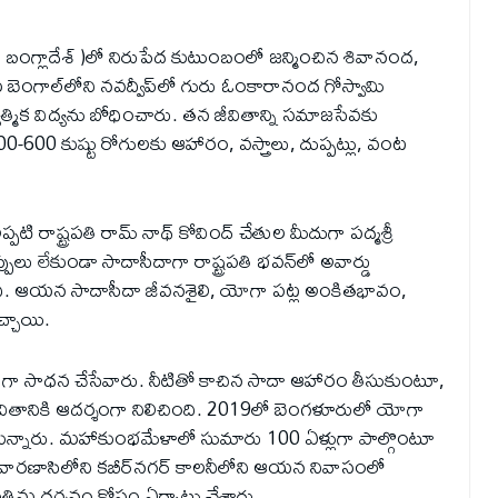
్తుత బంగ్లాదేశ్ )లో నిరుపేద కుటుంబంలో జన్మించిన శివానంద,
 బెంగాల్‌లోని నవద్వీప్‌లో గురు ఓంకారానంద గోస్వామి
మిక విద్యను బోధించారు. తన జీవితాన్ని సమాజసేవకు
600 కుష్టు రోగులకు ఆహారం, వస్త్రాలు, దుప్పట్లు, వంట
ాష్ట్రపతి రామ్ నాథ్ కోవింద్ చేతుల మీదుగా పద్మశ్రీ
ెప్పులు లేకుండా సాదాసీదాగా రాష్ట్రపతి భవన్‌లో అవార్డు
ంచింది. ఆయన సాదాసీదా జీవనశైలి, యోగా పట్ల అంకితభావం,
చ్చాయి.
ా సాధన చేసేవారు. నీటితో కాచిన సాదా ఆహారం తీసుకుంటూ,
వితానికి ఆదర్శంగా నిలిచింది. 2019లో బెంగళూరులో యోగా
ున్నారు. మహాకుంభమేళాలో సుమారు 100 ఏళ్లుగా పాల్గొంటూ
ు వారణాసిలోని కబీర్‌నగర్ కాలనీలోని ఆయన నివాసంలో
 దర్శనం కోసం ఏర్పాట్లు చేశారు.