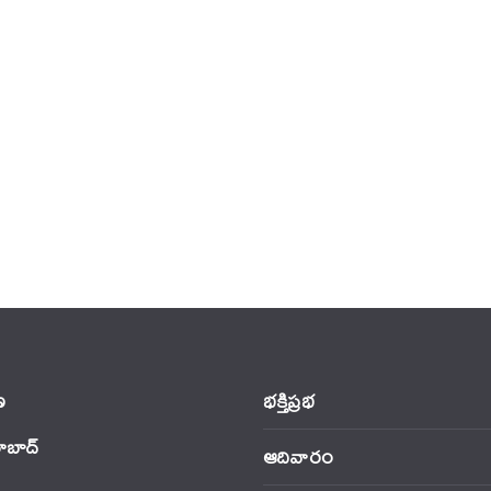
‌
భక్తిప్రభ
ాబాద్
ఆదివారం