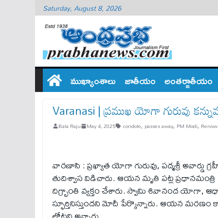
Saturday, August 8, 2026
ముఖ్యాంశాలు
జాతీయం
అంతర్జాతీయం
Varanasi | ప్రముఖ యోగా గురువు కన్ను
Bala Raju
May 4, 2025
condole
,
passes away
,
PM Modi
,
Renow
వారణాసి : ప్రఖ్యాత యోగా గురువు, పద్మశ్రీ అవార్డు
తుదిశ్వాస విడిచారు. ఆయన మృతి పట్ల ప్రధానమంత్రి నర
దిగ్భ్రాంతి వ్యక్తం చేశారు. స్వామి శివానంద యోగా, 
స్ఫూర్తినిస్తుందని మోదీ పేర్కొన్నారు. ఆయన మర
లోటని అన్నారు.