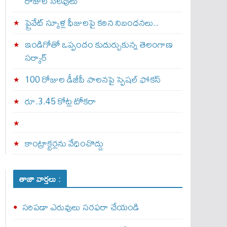
రోజుల సెలవులు
ప్రైవేట్ స్కూళ్ల ఫీజులపై కఠిన నిబంధనలు..
ఇండిగోతో ఒప్పందం కుదుర్చుకున్న తెలంగాణ
స‌ర్కార్
100 రోజుల డీజీపీ పాలనపై స్పెషల్ ఫోకస్
రూ.3.45 కోట్ల టోకరా
కాంట్రాక్టర్లను వేధించొద్దు
తాజా వార్తలు :
స‌రిప‌డా ఎరువులు సరఫరా చేయండి