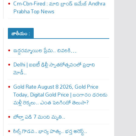
Cm-Cbn-Fired : మాది బ్రాండ్ ఇమేజ్ Andhra
Prabha Top News
జాతీయం :
ఇద్దరమ్మాయిల ప్రేమ.. చివరికి…
Delhi | ఐఐటీ ఢిల్లీ స్నాతకోత్సవంలో ప్రధాని
మోడీ..
Gold Rate August 8 2026, Gold Price
Today, Digital Gold Price | బంగారం ధరలకు
మళ్లీ రెక్కలు.. ఎంత పెరిగిందో తెలుసా?
బోల్తా పడి 7 మంది మృతి..
రీల్స్ గొడవ.. భార్య హత్య.. భర్త అరెస్ట్..