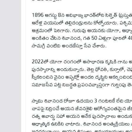
1896 ఆగస్టు 8న అవిభాజ్య భారత్‌లోని సిల్హెత్ (ప్రస
ఆరేళ్ల వయసులో తల్లిదండ్రులను కోల్పోయారు. పశ్చిమ
ఆశ్రమంలో పెరిగారు. గురువు ఆయనకు యోగా, ఆధ్యాత్
అంకితం చేసిన శివానంద, గత 50 ఏళ్లుగా పూరిలో 400-
సామగ్రి వంటివి అందజేస్తూ సేవ చేశారు.
2022లో యోగా రంగంలో అసాధారణ కృషికి గాను అప్పటి ర
పురస్కారాన్ని అందుకున్నారు. తెల్ల ధోవతి, కుర్తాలో, చ
స్వీకరించిన వైనం అప్పట్లో అందరి దృష్టిని ఆకర్షి
సమాజసేవ పట్ల నిబద్ధత ప్రపంచవ్యాప్తంగా గుర్తింపు తె
స్వామి శివానంద రోజూ ఉదయం 3 గంటలకే లేచి యోగ
చాపపై నిద్రించే ఆయన జీవనశైలి ఆరోగ్యవంతమైన జీ
రత్న అవార్డు సహా ఆయన అనేక పురస్కారాలు అందుక
ఆధ్యాత్మిక ఉనికిని చాటారు. శివానంద అంత్యక్రియల
జరగనున్నాయి. ఆయన శిష్యులు, అనుయాయులు అంతిమ