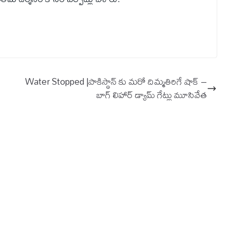
Water Stopped |పాకిస్థాన్ కు మరో దిమ్మతిరిగే షాక్ –
బాగ్‌ లిహార్‌ డ్యామ్ గేట్లు మూసివేత