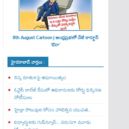
8th August Cartoon | ఆంధ్రప్రభలో నేటి కార్టూన్
‘ఔరా’
హైదరాబాద్ వార్తలు :
కన్న కూతురిపై అఘాయిత్యం
ఓవైసీ కాలేజీ కేసులో అధికారులకు కోర్టు ధిక్కరణ
నోటీసులు
హైడ్రా కొలువుల కోసం పోటెత్తిన యువత..
విద్యార్థులకు గుడ్‌న్యూస్.. వరుసగా మూడు