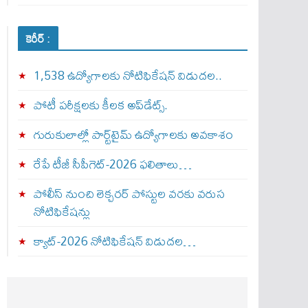
కెరీర్ :
1,538 ఉద్యోగాలకు నోటిఫికేషన్ విడుదల..
పోటీ పరీక్షలకు కీలక అప్‌డేట్స్.
గురుకులాల్లో పార్ట్‌టైమ్ ఉద్యోగాలకు అవకాశం
రేపే టీజీ సీపీగెట్‌-2026 ఫలితాలు…
పోలీస్ నుంచి లెక్చరర్ పోస్టుల వరకు వరుస
నోటిఫికేషన్లు
క్యాట్-2026 నోటిఫికేషన్ విడుదల…