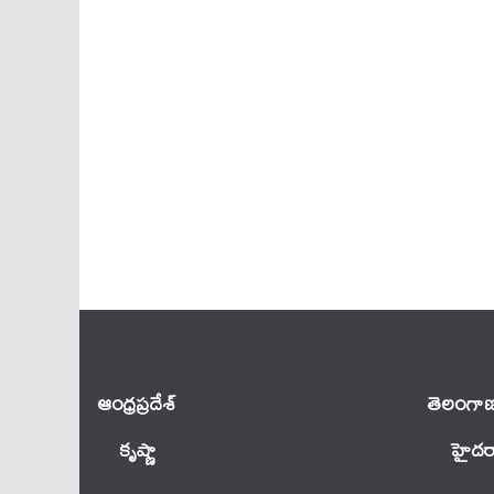
ఆంధ్ర‌ప్ర‌దేశ్
తెలంగాణ
కృష్ణా
హైదర