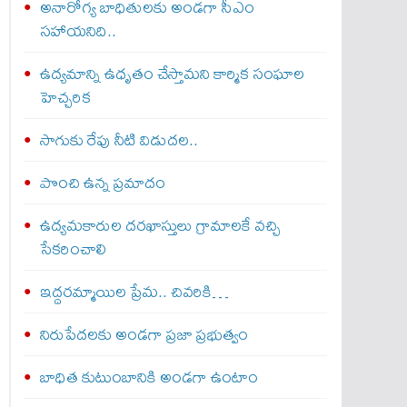
అనారోగ్య బాధితులకు అండగా సీఎం
సహాయనిది..
ఉద్యమాన్ని ఉధృతం చేస్తామని కార్మిక సంఘాల
హెచ్చరిక
సాగుకు రేపు నీటి విడుదల..
పొంచి ఉన్న ప్రమాదం
ఉద్యమకారుల దరఖాస్తులు గ్రామాలకే వచ్చి
సేకరించాలి
ఇద్దరమ్మాయిల ప్రేమ.. చివరికి…
నిరుపేదలకు అండగా ప్రజా ప్రభుత్వం
బాధిత కుటుంబానికి అండగా ఉంటాం