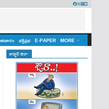
ఆదివారం
భక్తిప్రభ
E-PAPER
MORE
కార్టూన్ ‘ఔరా’: