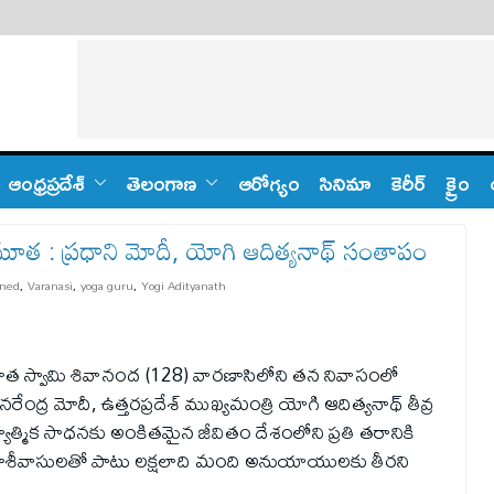
ఆంధ్ర‌ప్ర‌దేశ్
తెలంగాణ‌
ఆరోగ్యం
సినిమా
కెరీర్
క్రైం
మూత : ప్రధాని మోదీ, యోగి ఆదిత్యనాథ్ సంతాపం
ned
,
Varanasi
,
yoga guru
,
Yogi Adityanath
 గ్రహీత స్వామి శివానంద (128) వారణాసిలోని తన నివాసంలో
ేంద్ర మోదీ, ఉత్తరప్రదేశ్ ముఖ్యమంత్రి యోగి ఆదిత్యనాథ్ తీవ్ర
ఆధ్యాత్మిక సాధనకు అంకితమైన జీవితం దేశంలోని ప్రతి తరానికి
ణం కాశీవాసులతో పాటు లక్షలాది మంది అనుయాయులకు తీరని