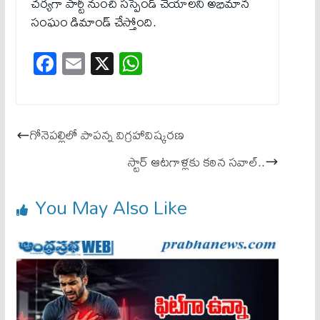
చర్యగా పార్టీ నుంచి సస్పెండ్ చేయాలని అభిమాన
సంఘం డిమాండ్ చేస్తోంది.
Fa
E
X
W
ce
m
ha
bo
ail
ts
ok
A
గోనెప‌ల్లిలో పాప‌న్న విగ్ర‌హావిష్క‌ర‌ణ‌
pp
స్టార్ ఆటగాళ్లకు క‌ఠిన‌ సవాల్..
You May Also Like