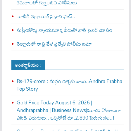
కెమెరాలతో గుర్తించిన పోలీసులు
మోదీకి ఇజ్రాయిల్ ప్ర‌ధాని ఫొన్..
సుప్రీంకోర్టు న్యాయమూర్తి పేరుతో భారీ సైబర్ మోసం
నెల్లూరులో రాత్రి వేళ ప్రత్యేక పోలీసు నిఘా
అంతర్జాతీయం :
Rs-179-crore : మ‌గ్గం ఇళ్ళ‌కు బాబు..Andhra Prabha
Top Story
Gold Price Today August 6, 2026 |
Andhraprabha | Business News|మూడు రోజులుగా
పసిడి పరుగులు.. ఒక్కరోజే రూ.2,890 పెరుగుద‌ల‌..!