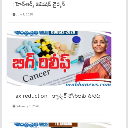
: హెచ్ఆర్సీ క‌మిష‌న్ చైర్మన్
July 1, 2025
Tax reduction | క్యాన్స‌ర్ రోగుల‌కు ఊర‌ట‌
February 1, 2026