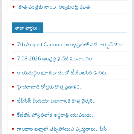
కొత్త చరిత్రకు నాంది: క‌ల్వ‌కుంట్ల కవిత
తాజా వార్తలు :
7th August Cartoon | ఆంధ్రప్రభలో నేటి కార్టూన్ ‘ఔరా’
7-08-2026 ఆంధ్రప్రభ నేటి పంచాంగం
రాయదుర్గం భూ వివాదంలో టీజీఐఐసీకి ఊరట..
హైదరాబాద్ రోడ్లకు కొత్త ప్రణాళిక..
టీపీసీసీ మీడియా విభాగానికి కొత్త చైర్మన్..
కేజీబీవీ హాస్టల్‌లోకి అర్ధరాత్రి యువకుడు..
గాంధారి ఖిల్లాలో తప్పిపోయిన వృద్ధురాలు.. సీసీ