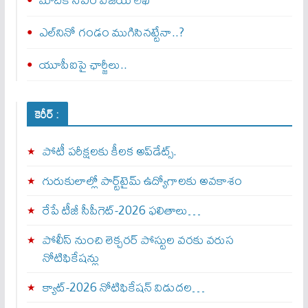
ఎల్‌నినో గండం ముగిసినట్టేనా..?
యూపీఐపై ఛార్జీలు..
కెరీర్ :
పోటీ పరీక్షలకు కీలక అప్‌డేట్స్.
గురుకులాల్లో పార్ట్‌టైమ్ ఉద్యోగాలకు అవకాశం
రేపే టీజీ సీపీగెట్‌-2026 ఫలితాలు…
పోలీస్ నుంచి లెక్చరర్ పోస్టుల వరకు వరుస
నోటిఫికేషన్లు
క్యాట్-2026 నోటిఫికేషన్ విడుదల…