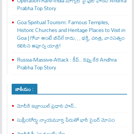
Operation-Rare-India మాగ్నెట్ పై ఫుల్ ఫోక‌స్ Andhra
Prabha Top Story
Goa Spiritual Tourism: Famous Temples,
Historic Churches and Heritage Places to Visit in
Goa | గోవా అంటే బీచ్‌లే కాదు… భక్తి, చరిత్ర, వారసత్వం
కలిసిన అపూర్వ యాత్ర!
Russia-Massive-Attack : కీవ్‌.. కెవ్వు కేక‌ Andhra
Prabha Top Story
జాతీయం :
మోదీకి ఇజ్రాయిల్ ప్ర‌ధాని ఫొన్..
సుప్రీంకోర్టు న్యాయమూర్తి పేరుతో భారీ సైబర్ మోసం
మోదీకి సీఎం విజయ్ లేఖ