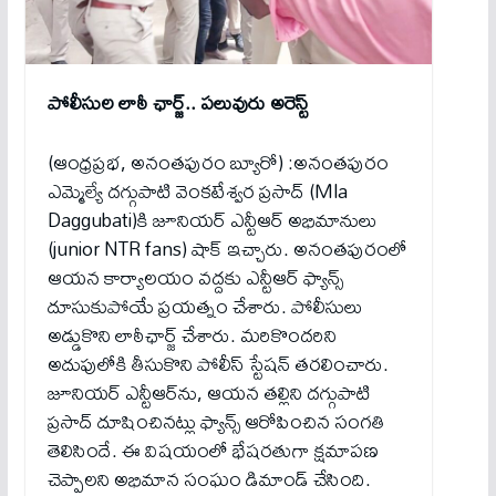
పోలీసుల లాఠీ ఛార్జ్.. పలువురు అరెస్ట్
(ఆంధ్రప్రభ, అనంతపురం బ్యూరో) :అనంతపురం
ఎమ్మెల్యే దగ్గుపాటి వెంకటేశ్వర ప్రసాద్ (Mla
Daggubati)కి జూనియర్ ఎన్టీఆర్ అభిమానులు
(junior NTR fans) షాక్ ఇచ్చారు. అనంతపురంలో
ఆయన కార్యాలయం వద్దకు ఎన్టీఆర్ ఫ్యాన్స్
దూసుకుపోయే ప్రయత్నం చేశారు. పోలీసులు
అడ్డుకొని లాఠీఛార్జ్ చేశారు. మరికొందరిని
అదుపులోకి తీసుకొని పోలీస్ స్టేషన్ తరలించారు.
జూనియర్ ఎన్టీఆర్‌ను, ఆయన తల్లిని దగ్గుపాటి
ప్రసాద్ దూషించినట్లు ఫ్యాన్స్ ఆరోపించిన సంగతి
తెలిసిందే. ఈ విషయంలో భేషరతుగా క్షమాపణ
చెప్పాలని అభిమాన సంఘం డిమాండ్ చేసింది.