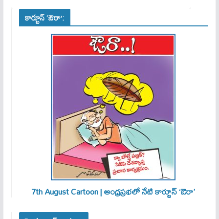
కార్టూన్ ‘ఔరా’:
7th August Cartoon | ఆంధ్రప్రభలో నేటి కార్టూన్ ‘ఔరా’