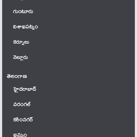
గుంటూరు
విశాఖపట్నం
కర్నూలు
నెల్లూరు
తెలంగాణ‌
హైదరాబాద్
వ‌రంగ‌ల్
కరీంనగర్
ఖ‌మ్మం