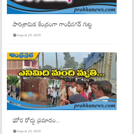
పారిశ్రామిక కేంద్రంగా గాంధీన‌గ‌ర్ గుట్ట‌
August 25, 2025
ఘోర రోడ్డు ప్రమాదం..
August 23, 2025