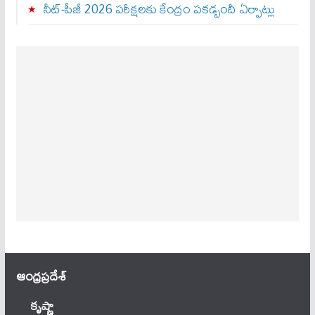
నీట్-పీజీ 2026 పరీక్షలకు కేంద్రం పకడ్బందీ ఏర్పాట్లు
ఆంధ్ర‌ప్ర‌దేశ్
కృష్ణా