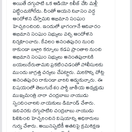
అయితే దగ్గుపాటి ఒక ఆడియో రిలీజ్ చేసి మళ్లీ
పట్టించుకోలేదు. దీంతో ఆయన నివాసం వద్ద
ఆందోళన చేస్తామని అభిమాన సంఘం
హెచ్చరించింది. ఇందులో భాగంగానే ఆదివారం
అభిమాన సంఘం సభ్యులు వచ్చి ఆందోళన
నిర్వహించారు. కేవలం అనంతపురం నుంచి
కాకుండా బళ్లారి కర్నూలు కడప ప్రాంతాల నుంచి
అభిమాన సంఘం సభ్యులు అనంతపురానికి
బయలుదేరుతామని ప్రకటించడంతో పోలీసులకు
ముందు జాగ్రత్త చర్యలు చేపట్టారు. మరికొన్ని చోట్ల
అనంతపురం రాకుండా వారిని అడ్డుకున్నారు. ఈ
విషయంలో తెలుగుదేశం పార్టీ జాతీయ అధ్యక్షుడు
ముఖ్యమంత్రి నారా చంద్రబాబు నాయుడు
స్పందించాలని నాయకులు డిమాండ్ చేశారు.
ఇదివరకు దగ్గుపాటిని చంద్రబాబు నాయుడు
పిలిపించి హెచ్చరించిన విషయాన్ని అధికారులు
గుర్తు చేశారు. అయినప్పటికీ అతనిపై క్రమశిక్షణ