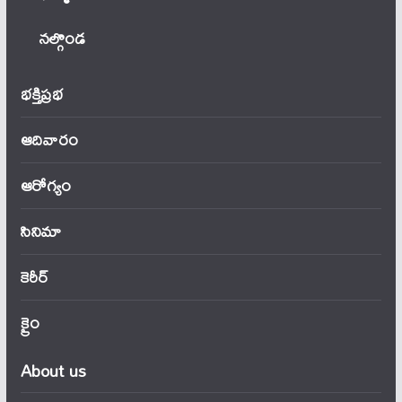
నల్గొండ
భక్తిప్రభ
ఆదివారం
ఆరోగ్యం
సినిమా
కెరీర్
క్రైం
About us