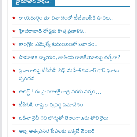
హైదరాబాద్ వార్తలు :
రాయదుర్గం భూ వివాదంలో టీజీఐఐసీకి ఊరట..
హైదరాబాద్ రోడ్లకు కొత్త ప్రణాళిక..
కాంగ్రెస్ ఎమ్మెల్యే కుటుంబంలో వివాదం..
సామాజిక న్యాయం, జాతీయ రాజకీయాలపై చర్చేనా?
ప్రచారాలపై టీపీసీసీ చీఫ్ మహేశ్‌కుమార్ గౌడ్ ఘాటు
స్పందన
అల‌ర్ట్ ! ఈ ప్రాంతాల్లో రాత్రి వరకు వర్షం…
టీపీసీసీ రాష్ట్ర కార్యవర్గ సమావేశం
ఒడిశా నైనీ గని బొగ్గుతో తెలంగాణకు తొలి రైలు
అన్ని అత్యవసర సేవలకు ఒక్క‌టే నెంబ‌ర్‌