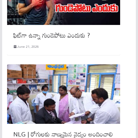
ఫిట్‌గా ఉన్నా గుండెపోటు ఎందుకు ?
June 21, 2026
NLG | రోగులకు నాణ్యమైన వైద్యం అందించాలి