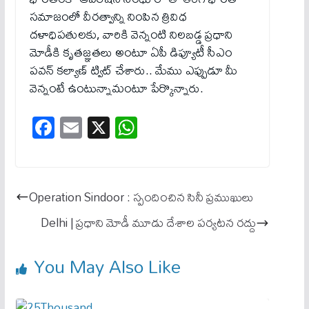
సమాజంలో వీరత్వాన్ని నింపిన త్రివిధ
దళాధిపతులకు, వారికి వెన్నంటి నిలబడ్డ ప్రధాని
మోడీకి కృత‌జ్ఞ‌త‌లు అంటూ ఏపీ డిప్యూటీ సీఎం
ప‌వ‌న్ క‌ల్యాణ్ ట్విట్ చేశారు.. మేము ఎప్పుడూ మీ
వెన్నంటే ఉంటున్నామంటూ పేర్కొన్నారు.
Fa
E
X
W
ce
m
ha
bo
ail
ts
ok
A
Operation Sindoor : స్పందించిన సినీ ప్ర‌ముఖులు
pp
Delhi | ప్రధాని మోడీ మూడు దేశాల పర్యటన రద్దు
You May Also Like