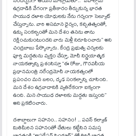
సందర్భంగా ఆయన మాట్లాడుతూ.. “పహల్గామ్
ఉగ్రదాడికి వేగంగా ప్రతీకారం తీర్చుకున్న భారత
సాయుధ దళాల యోధులకు నేను గర్వంగా సెల్యూట్
చేస్తున్నాను. వారి అసమాన ధైర్యం, కచ్చితత్వంతో,
ఉక్కు సంకల్పంతో మన దేశం తనను తాను
రక్షించుకుంటుందని వారు మళ్లీ నిరూపించారు” అని
చంద్రబాబు పేర్కొన్నారు. కేంద్ర ప్రభుత్వ చర్యలకు
పూర్తి మద్దతును వ్యక్తం చేస్తూ, మోదీ నిర్ణయాత్మక
నాయకత్వాన్ని ప్రశంసిస్తూ “ఈ రోజు, గౌరవనీయ
ప్రధానమంత్రి నరేంద్రమోదీ నాయకత్వంలో
ప్రపంచం మన బలం, దృఢ సంకల్పాన్ని చూసింది.
మన దేశం ఉగ్రవాదానికి వ్యతిరేకంగా ఐక్యంగా
ఉంది. మన సాయుధ దళాలకు మద్దతు ఇస్తుంది”
అని ప్రకటించారు.
ద‌శాబ్దాలుగా సహనం.. సహనం! .. ప‌వ‌న్ క‌ల్యాణ్
మితిమీరిన సహనంతో చేతులు కట్టేసిన సమస్త
భారతంకి “ఆపరేషన్ సింధూర్” తో తిరిగి భారత