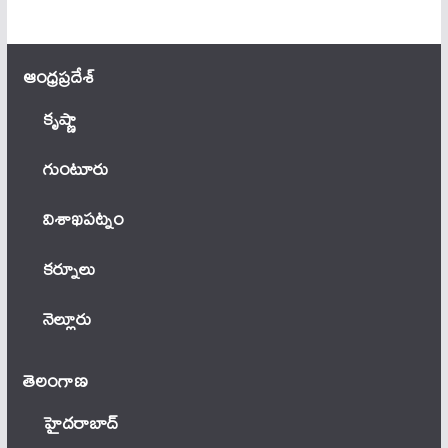
ఆంధ్ర‌ప్ర‌దేశ్
కృష్ణా
గుంటూరు
విశాఖపట్నం
కర్నూలు
నెల్లూరు
తెలంగాణ‌
హైదరాబాద్