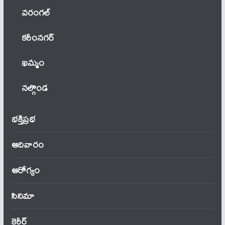
వ‌రంగ‌ల్
కరీంనగర్
ఖ‌మ్మం
నల్గొండ
భక్తిప్రభ
ఆదివారం
ఆరోగ్యం
సినిమా
కెరీర్