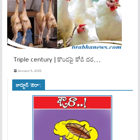
Triple century | కొండ‌పై కోడి ద‌ర‌…
January 5, 2026
కార్టూన్ ‘ఔరా’: