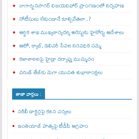
నాగార్జునసాగర్ విజయవిహార్ ప్రాంగణంలో నిర్వహణ
నోటీసులు లేకుండానే కూల్చివేతలా..?
ఆర్థిక శాఖ ముఖ్యకార్యదర్శి అరెస్టుకు హైకోర్టు ఆదేశాలు
ఆటో, క్యాబ్, డెలివరీ సేవల నిరవధిక సమ్మె
కళాశాలలపై హైడ్రా దర్యాప్తు ముమ్మరం
వరుణ్ తేజ్‌కు మెగా యువత శుభాకాంక్షలు
తాజా వార్తలు :
నకిలీ డాక్టర్లపై కఠిన చర్యలు
ఇంతియాజ్ హత్యపై టీడీపీ ఆగ్రహం