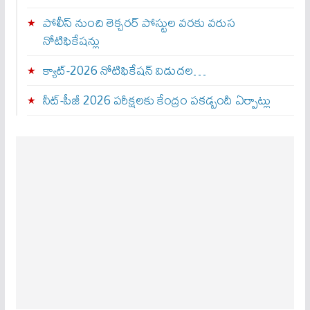
పోలీస్ నుంచి లెక్చరర్ పోస్టుల వరకు వరుస
నోటిఫికేషన్లు
క్యాట్-2026 నోటిఫికేషన్ విడుదల…
నీట్-పీజీ 2026 పరీక్షలకు కేంద్రం పకడ్బందీ ఏర్పాట్లు