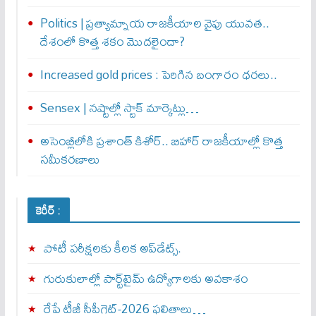
Politics | ప్రత్యామ్నాయ రాజకీయాల వైపు యువత..
దేశంలో కొత్త శకం మొదలైందా?
Increased gold prices : పెరిగిన బంగారం ధరలు..
Sensex | నష్టాల్లో స్టాక్ మార్కెట్లు…
అసెంబ్లీలోకి ప్రశాంత్ కిశోర్.. బిహార్ రాజకీయాల్లో కొత్త
సమీకరణాలు
కెరీర్ :
పోటీ పరీక్షలకు కీలక అప్‌డేట్స్.
గురుకులాల్లో పార్ట్‌టైమ్ ఉద్యోగాలకు అవకాశం
రేపే టీజీ సీపీగెట్‌-2026 ఫలితాలు…