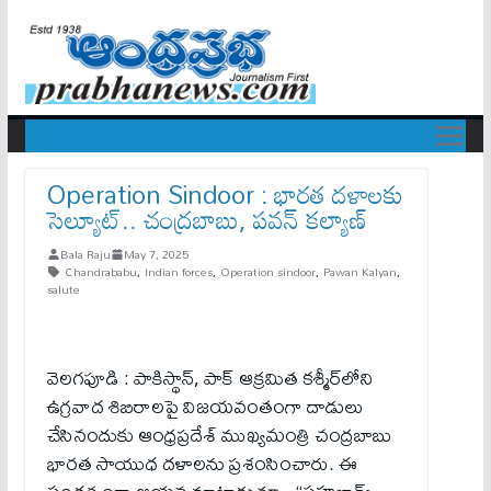
Operation Sindoor : భార‌త ద‌ళాల‌కు
సెల్యూట్.. చంద్రబాబు, ప‌వ‌న్ క‌ల్యాణ్
Bala Raju
May 7, 2025
Chandrababu
,
Indian forces
,
Operation sindoor
,
Pawan Kalyan
,
salute
వెల‌గ‌పూడి : పాకిస్థాన్, పాక్ ఆక్రమిత కశ్మీర్‌లోని
ఉగ్రవాద శిబిరాలపై విజయవంతంగా దాడులు
చేసినందుకు ఆంధ్రప్రదేశ్ ముఖ్యమంత్రి చంద్రబాబు
భారత సాయుధ దళాలను ప్రశంసించారు. ఈ