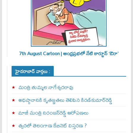
7th August Cartoon | ఆంధ్రప్రభలో నేటి కార్టూన్ ‘ఔరా’
హైదరాబాద్ వార్తలు :
మంత్రి తుమ్మల నాగేశ్వరరావు
అధిష్ఠానానికి కృతజ్ఞతలు తెలిపిన కిరణ్‌కుమార్‌రెడ్డి
మాజీ మంత్రి నిరంజన్‌రెడ్డి ఆరోపణలు
త్వ‌ర‌లో తెలంగాణ కేబినెట్ విస్తరణ ?