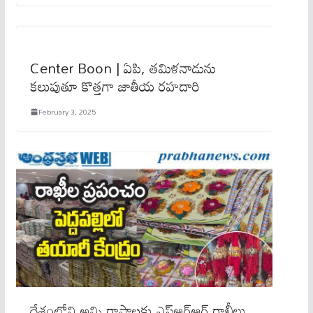
Center Boon | ఏపి, తమిళనాడును
కలుపుతూ కొత్తగా జాతీయ రహదారి
February 3, 2025
దేశంలోని అన్ని రాష్ట్రాలకు ఎస్ఆర్ఆర్ రాఖీలు