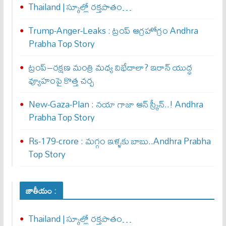
Thailand | స్కూల్లో రక్తపాతం…
Trump-Anger-Leaks : ట్రంప్ ఆగ్ర‌హోగ్రం Andhra
Prabha Top Story
ట్రంప్–రక్షణ మంత్రి మధ్య విభేదాలా? ఇరాన్ యుద్ధ
వ్యూహంపై కొత్త చర్చ
New-Gaza-Plan : న‌యా గాజా ఆన్ స్క్రీన్‌..! Andhra
Prabha Top Story
Rs-179-crore : మ‌గ్గం ఇళ్ళ‌కు బాబు..Andhra Prabha
Top Story
జాతీయం :
Thailand | స్కూల్లో రక్తపాతం…