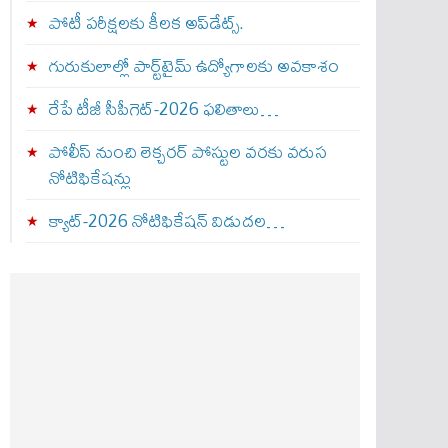
పోటీ పరీక్షలకు కీలక అప్‌డేట్స్.
గురుకులాల్లో పార్ట్‌టైమ్ ఉద్యోగాలకు అవకాశం
రేపే టీజీ సీపీగెట్‌-2026 ఫలితాలు…
పోలీస్ నుంచి లెక్చరర్ పోస్టుల వరకు వరుస
నోటిఫికేషన్లు
క్యాట్-2026 నోటిఫికేషన్ విడుదల…