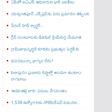
ఏపీలో ఐఏఎస్ అధికారుల భారీ బదిలీలు
యశ్వంతపూర్ ఎక్స్‌ప్రెస్‌కు పెను ప్రమాదం తప్పింది
పేరుకే హెడ్ క్వార్టర్..
గ్రీన్ గుంటూరుకు డిజిటల్ క్రియేటర్ల చేయూత
గ్రామీణాభివృద్ధికి కూటమి ప్రభుత్వం పెద్దపీట
భవనమున్నా భాగ్యం లేదు!
పిఠాపురం ప్రజలకు కష్టాల్లో అండగా ఉంటాం:
నాగబాబు
‘అడవితల్లి బాట’ పనులు వేగవంతం
1,538 ఉద్యోగాలకు నోటిఫికేషన్ విడుదల..