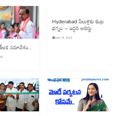
Hyderabad పేలుళ్లకు కుట్ర
భగ్నం‍‍‍‍‍‍‍‍‍‍‍‍‍‍‍‍‍‍‍‍ – ఇద్ద‌రి అరెస్టు
May 18, 2025
 కీలక సమావేశం..
026