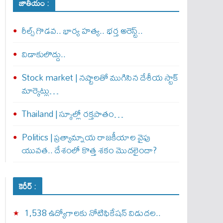
జాతీయం :
రీల్స్ గొడవ.. భార్య హత్య.. భర్త అరెస్ట్..
విడాకులొద్దు..
Stock market | నష్టాలతో ముగిసిన దేశీయ స్టాక్
మార్కెట్లు…
Thailand | స్కూల్లో రక్తపాతం…
Politics | ప్రత్యామ్నాయ రాజకీయాల వైపు
యువత.. దేశంలో కొత్త శకం మొదలైందా?
కెరీర్ :
1,538 ఉద్యోగాలకు నోటిఫికేషన్ విడుదల..