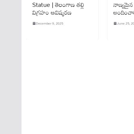
Statue | తెలంగాణ తల్లి
నాణ్య‌మైన
విగ్రహం ఆవిష్కరణ
అందించాలి
December 9, 2025
June 25, 2