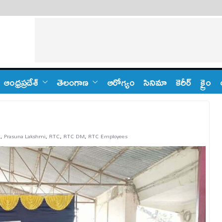
ఆంధ్ర‌ప్ర‌దేశ్
తెలంగాణ‌
ఆరోగ్యం
సినిమా
కెరీర్
క్రైం
t
,
Prasuna Lakshmi
,
RTC
,
RTC DM
,
RTC Employees