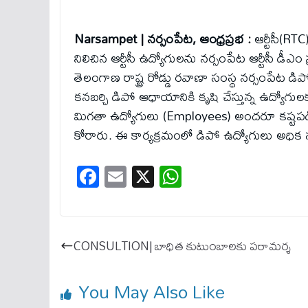
Narsampet | నర్సంపేట, ఆంధ్రప్రభ :
ఆర్టీసీ(R
నిలిచిన ఆర్టీసీ ఉద్యోగులను నర్సంపేట ఆర్టీసీ డీఎ
తెలంగాణ రాష్ట్ర రోడ్డు రవాణా సంస్థ నర్సంపేట డిపో
కనబర్చి డిపో ఆధాయానికి కృషి చేస్తున్న ఉద్యోగుల
మిగతా ఉద్యోగులు (Employees) అందరూ కష్టపడి
కోరారు. ఈ కార్యక్రమంలో డిపో ఉద్యోగులు అధిక సం
Fa
E
X
W
ce
m
ha
bo
ail
ts
ok
A
CONSULTION| బాధిత కుటుంబాలకు పరామర్శ
pp
You May Also Like