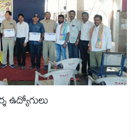
్శ ఉద్యోగులు