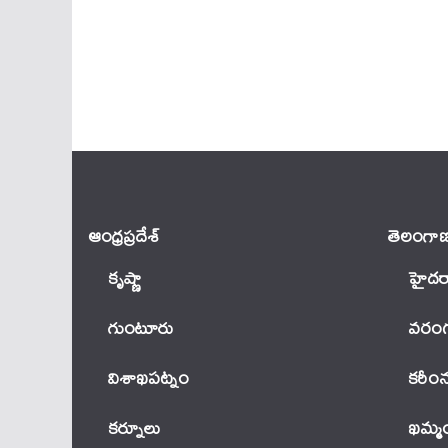
ఆంధ్ర‌ప్ర‌దేశ్
తెలంగాణ
కృష్ణా
హైదర
గుంటూరు
వ‌రంగ
విశాఖపట్నం
కరీం
కర్నూలు
ఖ‌మ్మ