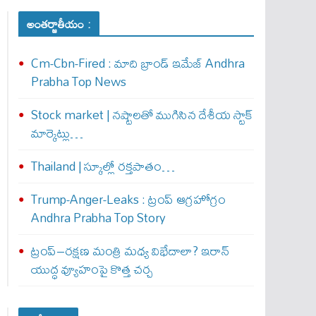
అంతర్జాతీయం :
Cm-Cbn-Fired : మాది బ్రాండ్ ఇమేజ్ Andhra
Prabha Top News
Stock market | నష్టాలతో ముగిసిన దేశీయ స్టాక్
మార్కెట్లు…
Thailand | స్కూల్లో రక్తపాతం…
Trump-Anger-Leaks : ట్రంప్ ఆగ్ర‌హోగ్రం
Andhra Prabha Top Story
ట్రంప్–రక్షణ మంత్రి మధ్య విభేదాలా? ఇరాన్
యుద్ధ వ్యూహంపై కొత్త చర్చ