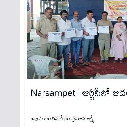
Narsampet | ఆర్టీసీలో ఆదర
అభినందించిన డీఎం ప్రసూన లక్ష్మీ