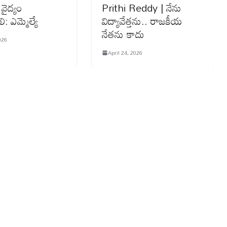
 వైద్యం
Prithi Reddy | నేను
: ఎమ్మెల్యే
విద్యావేత్తను.. రాజకీయ
నేతను కాదు
026
April 24, 2026