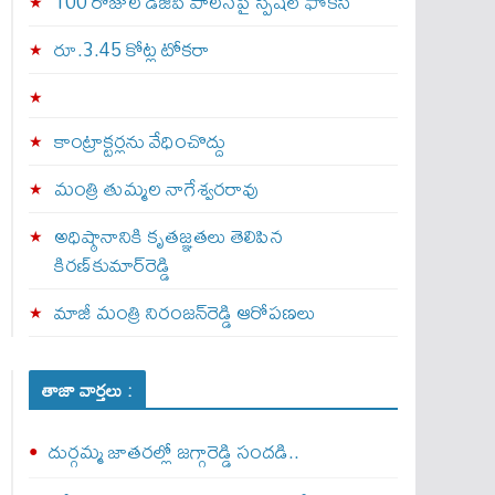
100 రోజుల డీజీపీ పాలనపై స్పెషల్ ఫోకస్
రూ.3.45 కోట్ల టోకరా
కాంట్రాక్టర్లను వేధించొద్దు
మంత్రి తుమ్మల నాగేశ్వరరావు
అధిష్ఠానానికి కృతజ్ఞతలు తెలిపిన
కిరణ్‌కుమార్‌రెడ్డి
మాజీ మంత్రి నిరంజన్‌రెడ్డి ఆరోపణలు
తాజా వార్తలు :
దుర్గమ్మ జాతరల్లో జగ్గారెడ్డి సందడి..