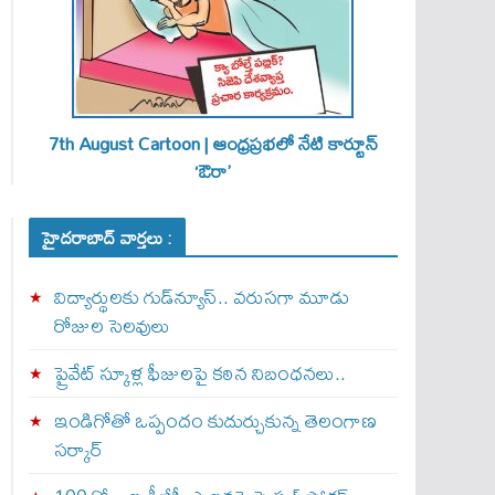
7th August Cartoon | ఆంధ్రప్రభలో నేటి కార్టూన్
‘ఔరా’
హైదరాబాద్ వార్తలు :
విద్యార్థులకు గుడ్‌న్యూస్.. వరుసగా మూడు
రోజుల సెలవులు
ప్రైవేట్ స్కూళ్ల ఫీజులపై కఠిన నిబంధనలు..
ఇండిగోతో ఒప్పందం కుదుర్చుకున్న తెలంగాణ
స‌ర్కార్