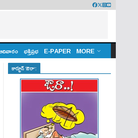
ఆదివారం
భక్తిప్రభ
E-PAPER
MORE
కార్టూన్ ‘ఔరా’: