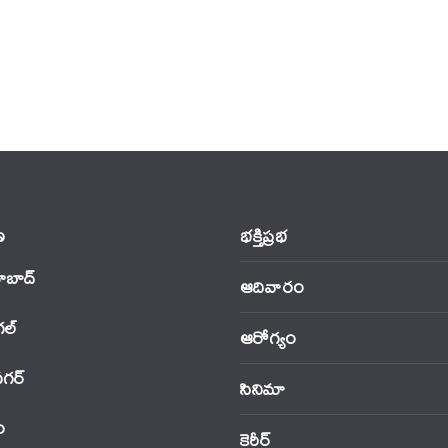
‌
భక్తిప్రభ
ాబాద్
ఆదివారం
‌ల్
ఆరోగ్యం
నగర్
సినిమా
ం
కెరీర్