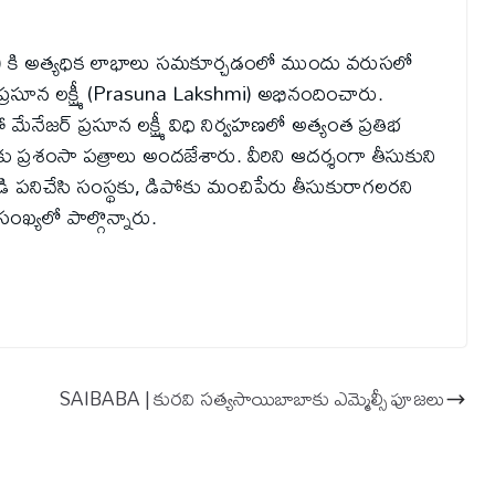
TC) కి అత్యధిక లాభాలు సమకూర్చడంలో ముందు వరుసలో
ం ప్రసూన లక్ష్మీ (Prasuna Lakshmi) అభినందించారు.
 మేనేజర్ ప్రసూన లక్ష్మీ విధి నిర్వహణలో అత్యంత ప్రతిభ
కు ప్రశంసా పత్రాలు అందజేశారు. వీరిని ఆదర్శంగా తీసుకుని
 పనిచేసి సంస్థకు, డిపోకు మంచిపేరు తీసుకురాగలరని
ఖ్యలో పాల్గొన్నారు.
SAIBABA | కురవి సత్యసాయిబాబాకు ఎమ్మెల్సీ పూజ‌లు