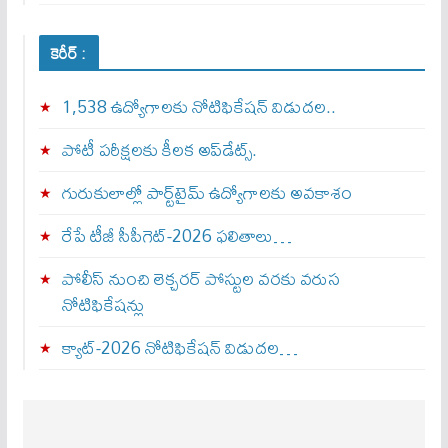
కెరీర్ :
1,538 ఉద్యోగాలకు నోటిఫికేషన్ విడుదల..
పోటీ పరీక్షలకు కీలక అప్‌డేట్స్.
గురుకులాల్లో పార్ట్‌టైమ్ ఉద్యోగాలకు అవకాశం
రేపే టీజీ సీపీగెట్‌-2026 ఫలితాలు…
పోలీస్ నుంచి లెక్చరర్ పోస్టుల వరకు వరుస
నోటిఫికేషన్లు
క్యాట్-2026 నోటిఫికేషన్ విడుదల…