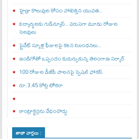
హైడ్రా కొలువుల కోసం పోటెత్తిన యువత..
విద్యార్థులకు గుడ్‌న్యూస్.. వరుసగా మూడు రోజుల
సెలవులు
ప్రైవేట్ స్కూళ్ల ఫీజులపై కఠిన నిబంధనలు..
ఇండిగోతో ఒప్పందం కుదుర్చుకున్న తెలంగాణ స‌ర్కార్
100 రోజుల డీజీపీ పాలనపై స్పెషల్ ఫోకస్
రూ.3.45 కోట్ల టోకరా
కాంట్రాక్టర్లను వేధించొద్దు
తాజా వార్తలు :