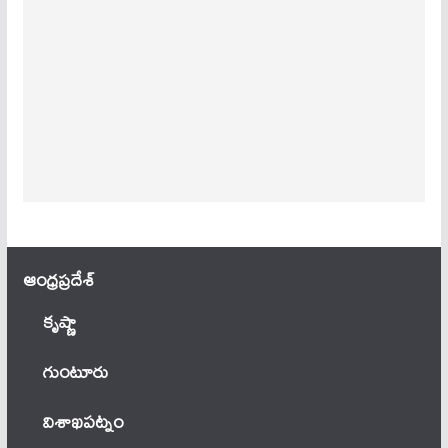
ఆంధ్ర‌ప్ర‌దేశ్
కృష్ణా
గుంటూరు
విశాఖపట్నం