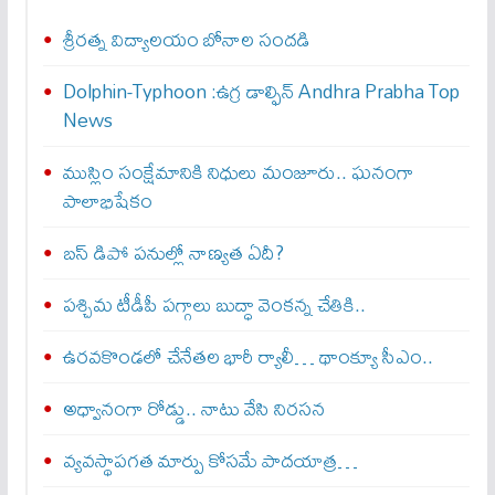
శ్రీరత్న విద్యాలయం బోనాల సందడి
Dolphin-Typhoon :ఉగ్ర డాల్ఫిన్ Andhra Prabha Top
News
ముస్లిం సంక్షేమానికి నిధులు మంజూరు.. ఘనంగా
పాలాభిషేకం
బస్‌ డిపో పనుల్లో నాణ్యత ఏదీ?
పశ్చిమ టీడీపీ పగ్గాలు బుద్ధా వెంకన్న చేతికి..
ఉరవకొండలో చేనేతల భారీ ర్యాలీ… థాంక్యూ సీఎం..
అధ్వానంగా రోడ్డు.. నాటు వేసి నిరసన
వ్యవస్థాపగత మార్పు కోసమే పాదయాత్ర…