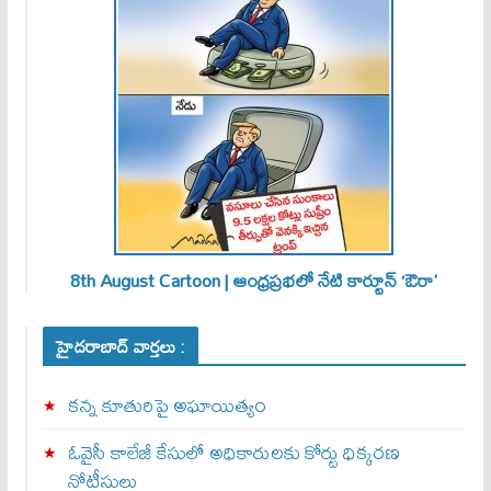
8th August Cartoon | ఆంధ్రప్రభలో నేటి కార్టూన్ ‘ఔరా’
హైదరాబాద్ వార్తలు :
కన్న కూతురిపై అఘాయిత్యం
ఓవైసీ కాలేజీ కేసులో అధికారులకు కోర్టు ధిక్కరణ
నోటీసులు