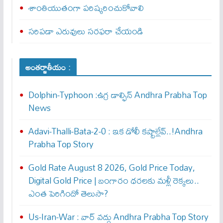
శాంతియుతంగా పరిష్కరించుకోవాలి
స‌రిప‌డా ఎరువులు సరఫరా చేయండి
అంతర్జాతీయం :
Dolphin-Typhoon :ఉగ్ర డాల్ఫిన్ Andhra Prabha Top
News
Adavi-Thalli-Bata-2-0 : ఇక డోలీ క‌ష్టాల్లేవ్..!Andhra
Prabha Top Story
Gold Rate August 8 2026, Gold Price Today,
Digital Gold Price | బంగారం ధరలకు మళ్లీ రెక్కలు..
ఎంత పెరిగిందో తెలుసా?
Us-Iran-War : వార్ వ‌ద్దు Andhra Prabha Top Story