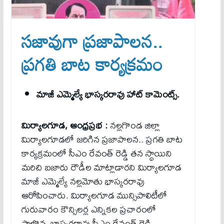
స‌జావుగా ప్రజాపాలన..
ప్రగతి బాట కార్యక్రమం
మాజీ ఎమ్మెల్యే భాస్కరరావు హాట్ కామెంట్స్.
మిర్యాలగూడ, ఆంధ్రప్రభ :
నల్లగొండ జిల్లా
మిర్యాలగూడలో జరిగిన ప్రజాపాలన.. ప్రగతి బాట
కార్యక్రమంలో సీఎం రేవంత్ రెడ్డి తన స్థాయిని
మరిచి బజారు రౌడీల మాట్లాడారని మిర్యాలగూడ
మాజీ ఎమ్మెల్యే నల్లమోతు భాస్కరరావు
ఆరోపించారు. మిర్యాలగూడ మున్సిపాలిటీలో
గురువారం కౌన్సిలర్ల ఎన్నికల ప్రచారంలో
పాల్గొన్న భాస్కరరావు సీఎం రేవంత్ రెడ్డి