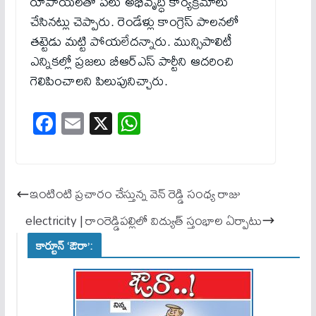
రూపాయలతో పలు అభివృద్ధి కార్యక్రమాలు
చేసినట్లు చెప్పారు. రెండేళ్లు కాంగ్రెస్ పాలనలో
తట్టెడు మట్టి పోయలేదన్నారు. మున్సిపాలిటీ
ఎన్నికల్లో ప్రజలు బీఆర్ఎస్ పార్టీని ఆదరించి
గెలిపించాలని పిలుపునిచ్చారు.
Fa
E
X
W
ce
m
ha
bo
ail
ts
ok
A
ఇంటింటి ప్రచారం చేస్తున్న వెన్ రెడ్డి సంధ్య రాజు
pp
electricity | రాంరెడ్డిపల్లిలో విద్యుత్ స్తంభాల ఏర్పాటు
కార్టూన్ ‘ఔరా’: