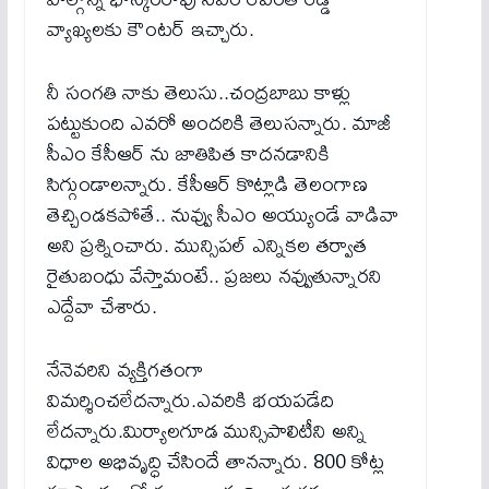
వ్యాఖ్యలకు కౌంటర్ ఇచ్చారు.
నీ సంగతి నాకు తెలుసు..చంద్రబాబు కాళ్లు
పట్టుకుంది ఎవరో అందరికి తెలుసన్నారు. మాజీ
సీఎం కేసీఆర్ ను జాతిపిత కాదనడానికి
సిగ్గుండాలన్నారు. కేసీఆర్ కొట్లాడి తెలంగాణ
తెచ్చిండకపోతే.. నువ్వు సీఎం అయ్యుండే వాడివా
అని ప్రశ్నించారు. మున్సిపల్ ఎన్నికల తర్వాత
రైతుబంధు వేస్తామంటే.. ప్రజలు నవ్వుతున్నారని
ఎద్దేవా చేశారు.
నేనెవరిని వ్యక్తిగతంగా
విమర్శించలేదన్నారు.ఎవరికి భయపడేది
లేదన్నారు.మిర్యాలగూడ మున్సిపాలిటీని అన్ని
విధాల అభివృద్ధి చేసిందే తానన్నారు. 800 కోట్ల