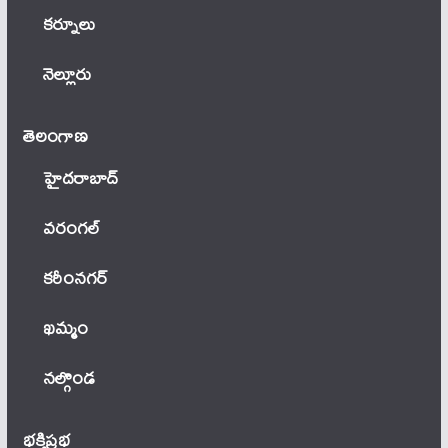
కర్నూలు
నెల్లూరు
తెలంగాణ‌
హైదరాబాద్
వ‌రంగ‌ల్
కరీంనగర్
ఖ‌మ్మం
నల్గొండ
భక్తిప్రభ