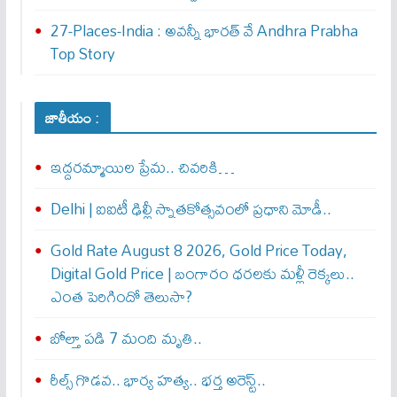
27-Places-India : అవ‌న్నీ భార‌త్ వే Andhra Prabha
Top Story
జాతీయం :
ఇద్దరమ్మాయిల ప్రేమ.. చివరికి…
Delhi | ఐఐటీ ఢిల్లీ స్నాతకోత్సవంలో ప్రధాని మోడీ..
Gold Rate August 8 2026, Gold Price Today,
Digital Gold Price | బంగారం ధరలకు మళ్లీ రెక్కలు..
ఎంత పెరిగిందో తెలుసా?
బోల్తా పడి 7 మంది మృతి..
రీల్స్ గొడవ.. భార్య హత్య.. భర్త అరెస్ట్..