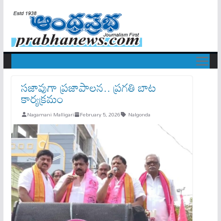
స‌జావుగా ప్రజాపాలన.. ప్రగతి బాట
కార్యక్రమం
Nagamani Malligari
February 5, 2026
Nalgonda